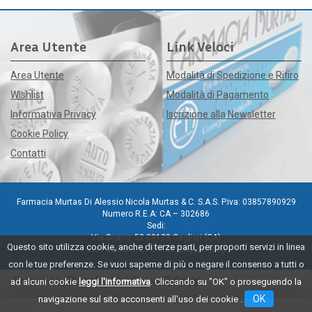
Area Utente
Link Veloci
Area Utente
Modalità di Spedizione e Ritiro
Wishlist
Modalità di Pagamento
Informativa Privacy
Iscrizione alla Newsletter
Cookie Policy
Contatti
Farmacia Murtas Di Alessio Nicola Murtas & C. S.A.S. P.iva: 03857890929
Numero R.E.A: CA – 302686
Sedi:
Via Scano, 52 09129 Cagliari (CA)
Questo sito utilizza cookie, anche di terze parti, per proporti servizi in linea
Via Pacinotti, 21 09128 Cagliari (CA)
con le tue preferenze. Se vuoi saperne di più o negare il consenso a tutti o
Powered by
Prenofa
Web Design
Fulcri srl
ad alcuni cookie
leggi l'informativa
. Cliccando su "OK" o proseguendo la
OK
navigazione sul sito acconsenti all'uso dei cookie .