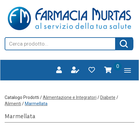
Passa
FARMAGORA'
al
SCANO
contenuto
principale
Cerca
Cerca 
Prodotto
prodotti
0
inseriti
Catalogo Prodotti /
Alimentazione e Integratori
/
Diabete
/
Alimenti
/
Marmellata
Marmellata