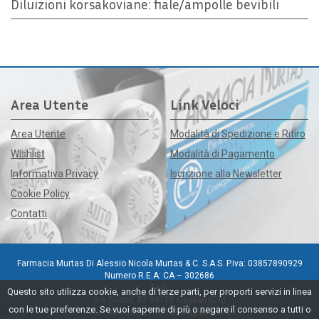
Diluizioni korsakoviane: fiale/ampolle bevibili
Area Utente
Link Veloci
Area Utente
Modalità di Spedizione e Ritiro
Wishlist
Modalità di Pagamento
Informativa Privacy
Iscrizione alla Newsletter
Cookie Policy
Contatti
Farmacia Murtas Di Alessio Nicola Murtas & C. S.A.S. P.iva: 03857890929
Numero R.E.A: CA – 302686
Sedi:
Questo sito utilizza cookie, anche di terze parti, per proporti servizi in linea
Via Scano, 52 09129 Cagliari (CA)
con le tue preferenze. Se vuoi saperne di più o negare il consenso a tutti o
Via Pacinotti, 21 09128 Cagliari (CA)