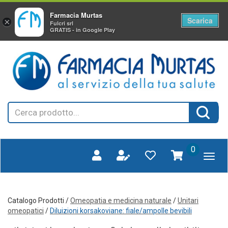
Farmacia Murtas
Scarica
×
Fulcri srl
GRATIS - in Google Play
Passa
FARMAGORA'
al
SCANO
contenuto
principale
Cerca
Cerca 
Prodotto
prodotti
0
inseriti
Catalogo Prodotti /
Omeopatia e medicina naturale
/
Unitari
omeopatici
/
Diluizioni korsakoviane: fiale/ampolle bevibili