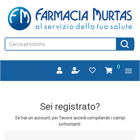
Passa
FARMAGORA'
al
SCANO
contenuto
principale
Cerca
Cerca 
Prodotto
prodotti
0
inseriti
Sei registrato?
Se hai un account, per favore accedi compilando i campi
sottostanti.