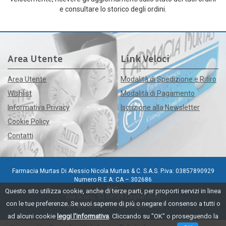
e consultare lo storico degli ordini.
Area Utente
Link Veloci
Area Utente
Modalità di Spedizione e Ritiro
Wishlist
Modalità di Pagamento
Informativa Privacy
Iscrizione alla Newsletter
Cookie Policy
Contatti
Farmacia Murtas Di Alessio Nicola Murtas & C. S.A.S. P.iva: 03857890929
Numero R.E.A: CA – 302686
Sedi:
Questo sito utilizza cookie, anche di terze parti, per proporti servizi in linea
Via Scano, 52 09129 Cagliari (CA)
con le tue preferenze. Se vuoi saperne di più o negare il consenso a tutti o
Via Pacinotti, 21 09128 Cagliari (CA)
ad alcuni cookie
leggi l'informativa
. Cliccando su "OK" o proseguendo la