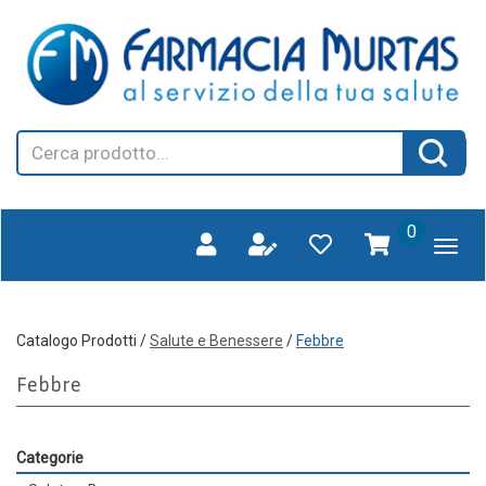
Passa
FARMAGORA'
al
SCANO
contenuto
principale
Cerca
Cerca 
Prodotto
prodotti
0
inseriti
Catalogo Prodotti /
Salute e Benessere
/
Febbre
Febbre
Categorie