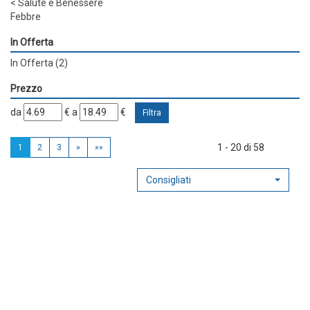
<
Salute e Benessere
Febbre
In Offerta
In Offerta
(2)
Prezzo
filtra
filtra
da
€
a
€
da
a
1 - 20 di 58
1
2
3
»
»»
Consigliati