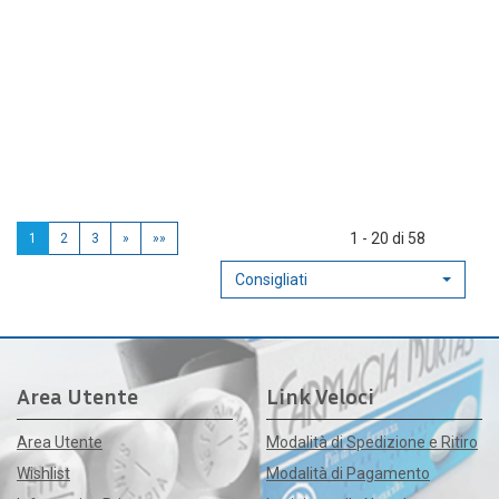
1 - 20 di 58
1
2
3
»
»»
Consigliati
Area Utente
Link Veloci
Area Utente
Modalità di Spedizione e Ritiro
Wishlist
Modalità di Pagamento