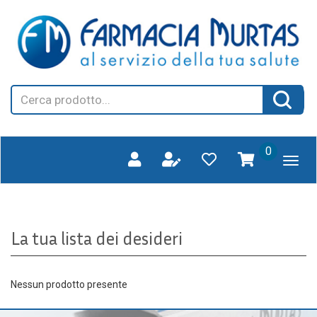
Passa
FARMAGORA'
al
SCANO
contenuto
principale
Cerca
Cerca 
Prodotto
prodotti
0
inseriti
La tua lista dei desideri
Nessun prodotto presente