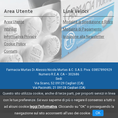
Area Utente
Link Veloci
Area Utente
Modalità di Spedizione e Ritiro
Wishlist
Modalità di Pagamento
Informativa Privacy
Iscrizione alla Newsletter
Cookie Policy
Contatti
Farmacia Murtas Di Alessio Nicola Murtas & C. S.A.S. P.iva: 03857890929
Numero R.E.A: CA – 302686
Sedi:
Via Scano, 52 09129 Cagliari (CA)
Via Pacinotti, 21 09128 Cagliari (CA)
Questo sito utilizza cookie, anche di terze parti, per proporti servizi in linea
Powered by
Prenofa
Web Design
Fulcri srl
con le tue preferenze. Se vuoi saperne di più o negare il consenso a tutti o
ad alcuni cookie
leggi l'informativa
. Cliccando su "OK" o proseguendo la
OK
navigazione sul sito acconsenti all'uso dei cookie .