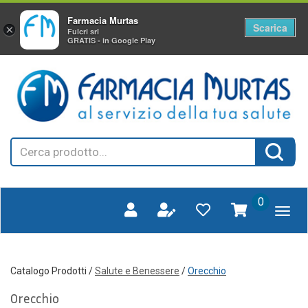
Farmacia Murtas
Scarica
×
Fulcri srl
GRATIS - in Google Play
Passa
FARMAGORA'
al
SCANO
contenuto
principale
Cerca
Cerca 
Prodotto
prodotti
0
inseriti
Catalogo Prodotti /
Salute e Benessere
/
Orecchio
Orecchio