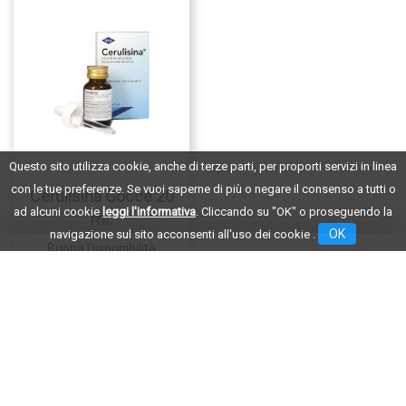
Questo sito utilizza cookie, anche di terze parti, per proporti servizi in linea
con le tue preferenze. Se vuoi saperne di più o negare il consenso a tutti o
Cerulisina Gocce 20
ad alcuni cookie
leggi l'informativa
. Cliccando su "OK" o proseguendo la
ml.
OK
navigazione sul sito acconsenti all'uso dei cookie .
Buona Disponibilità
€16,49
Farmaco senza obbligo di
ricetta
AGGIUNGI CERULISINA
GOCCE
20
ML. AL