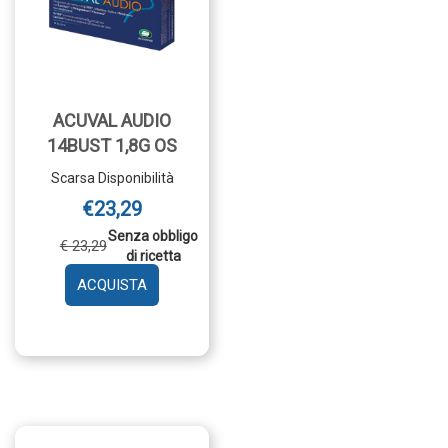
ACUVAL AUDIO
14BUST 1,8G OS
Scarsa Disponibilità
€23,29
Senza obbligo
€ 23,29
di ricetta
AGGIUNGI ACUVAL
AUDIO
14BUST
1,8G
OS AL
CARRELLO