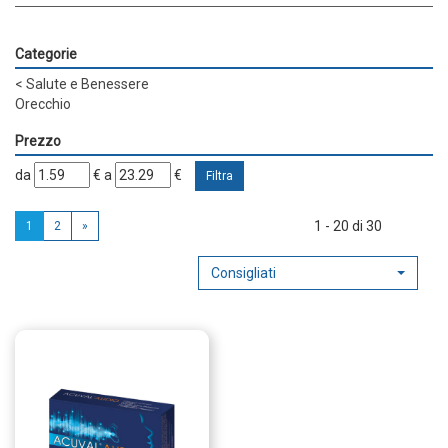
Categorie
<
Salute e Benessere
Orecchio
Prezzo
filtra
filtra
da
€
a
€
da
a
1 - 20 di 30
1
2
»
Consigliati