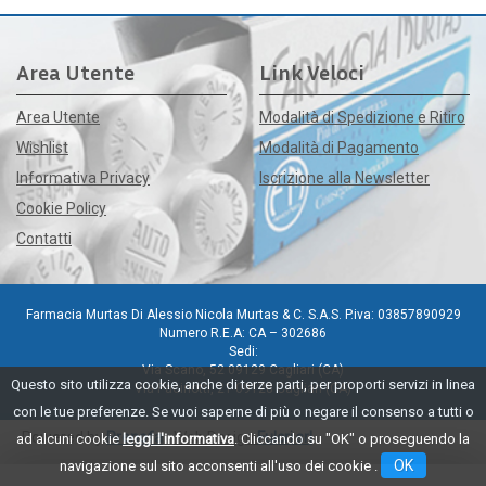
Area Utente
Link Veloci
Area Utente
Modalità di Spedizione e Ritiro
Wishlist
Modalità di Pagamento
Informativa Privacy
Iscrizione alla Newsletter
Cookie Policy
Contatti
Farmacia Murtas Di Alessio Nicola Murtas & C. S.A.S. P.iva: 03857890929
Numero R.E.A: CA – 302686
Sedi:
Via Scano, 52 09129 Cagliari (CA)
Questo sito utilizza cookie, anche di terze parti, per proporti servizi in linea
Via Pacinotti, 21 09128 Cagliari (CA)
con le tue preferenze. Se vuoi saperne di più o negare il consenso a tutti o
Powered by
Prenofa
Web Design
Fulcri srl
ad alcuni cookie
leggi l'informativa
. Cliccando su "OK" o proseguendo la
OK
navigazione sul sito acconsenti all'uso dei cookie .