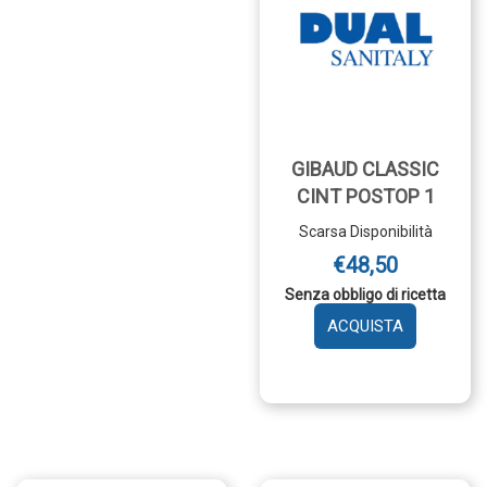
GIBAUD CLASSIC
CINT POSTOP 1
Scarsa Disponibilità
€48,50
Senza obbligo di ricetta
AGGIUNGI 
CLASSIC
CINT
POSTOP
1 AL