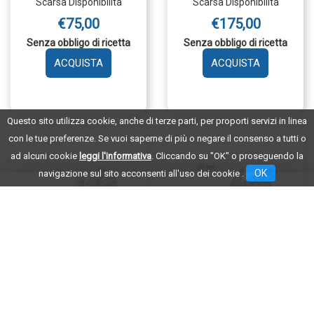
FASCIA GOMITO L
FASCIA GUANTO M
Scarsa Disponibilità
Scarsa Disponibilità
€75,00
€175,00
Senza obbligo di ricetta
Senza obbligo di ricetta
AGGIUNGI MY
AGGIUNGI 
MOBILITAS
MOBILITAS
Questo sito utilizza cookie, anche di terze parti, per proporti servizi in linea
FASCIA
FASCIA
GOMITO
GUANTO
con le tue preferenze. Se vuoi saperne di più o negare il consenso a tutti o
L AL
M AL
ad alcuni cookie
leggi l'informativa
. Cliccando su "OK" o proseguendo la
CARRELLO
CARRELLO
OK
navigazione sul sito acconsenti all'uso dei cookie .