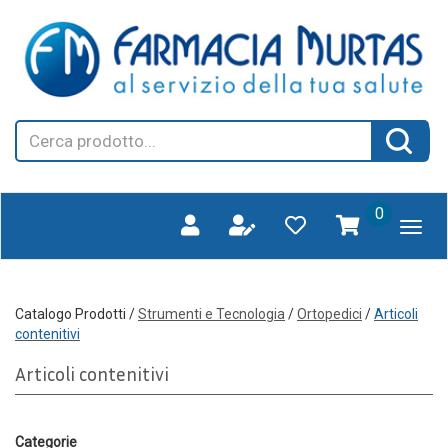
Passa
FARMAGORA'
al
SCANO
contenuto
principale
Cerca
Cerca 
Prodotto
prodotti
0
inseriti
Catalogo Prodotti /
Strumenti e Tecnologia
/
Ortopedici
/
Articoli
contenitivi
Articoli contenitivi
Categorie