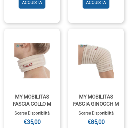
Senza obbligo di ricetta
Senza obbligo di ricetta
AGGIUNGI MY
AGGIUNGI 
MOBILITAS
MOBILITAS
FASCIA
FASCIA
CAV
COLLO
M AL
L AL
CARRELLO
CARRELLO
MY MOBILITAS
MY MOBILITAS
FASCIA COLLO M
FASCIA GINOCCH M
Scarsa Disponibilità
Scarsa Disponibilità