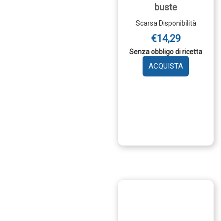
Farmacare
Salvagesso Gamba 6
buste
Scarsa Disponibilità
€14,29
Senza obbligo di ricetta
AGGIUNGI 
SALVAGES
GAMBA
6
BUSTE AL
CARRELLO