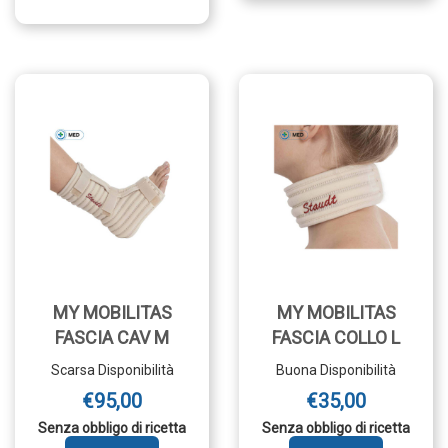
BENDA
ORTHO
NUCA
BRETELLE
MUN AL
BLOCCAGGIO
CARRELLO
SPALLA
2
1
PEZZO AL
CARRELLO
MY MOBILITAS
MY MOBILITAS
FASCIA CAV M
FASCIA COLLO L
Scarsa Disponibilità
Buona Disponibilità
€95,00
€35,00