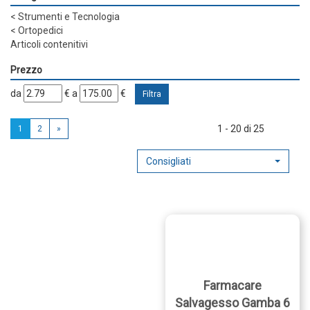
<
Strumenti e Tecnologia
<
Ortopedici
Articoli contenitivi
Prezzo
filtra
filtra
da
€
a
€
da
a
1 - 20 di 25
1
2
»
Consigliati