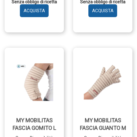
€35,00
€85,00
Senza obbligo di ricetta
Senza obbligo di ricetta
AGGIUNGI MY
AGGIUNGI 
MOBILITAS
MOBILITAS
FASCIA
FASCIA
COLLO
GINOCCH
M AL
M AL
CARRELLO
CARRELLO
MY MOBILITAS
MY MOBILITAS