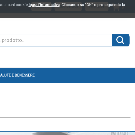
o ad alcuni cookie
leggi l'informativa
. Cliccando su "OK" o proseguendo la
ARTI
ACCEDI
REGISTRATI
WISHLIST
0
INSER
Cerca 
ALUTE E BENESSERE