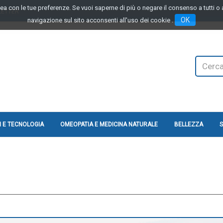
linea con le tue preferenze. Se vuoi saperne di più o negare il consenso a tutti 
LETTER
OK
navigazione sul sito acconsenti all'uso dei cookie .
Cerca
Prodotto
 E TECNOLOGIA
OMEOPATIA E MEDICINA NATURALE
BELLEZZA
S