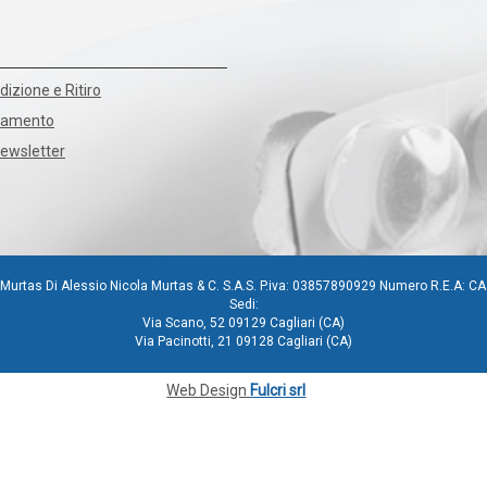
dizione e Ritiro
agamento
Newsletter
Murtas Di Alessio Nicola Murtas & C. S.A.S. P.iva: 03857890929 Numero R.E.A: C
Sedi:
Via Scano, 52 09129 Cagliari (CA)
Via Pacinotti, 21 09128 Cagliari (CA)
Web Design
Fulcri srl