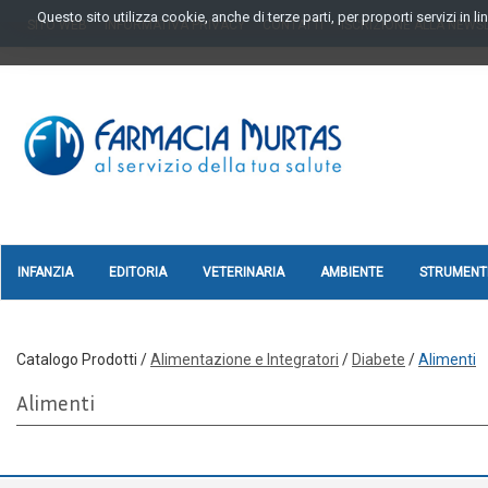
Passa
Questo sito utilizza cookie, anche di terze parti, per proporti servizi in 
SITO WEB
INFORMATIVA PRIVACY
CONTATTI
ISCRIZIONE ALLA NEWS
al
contenuto
principale
FARMAGORA'
SCANO
INFANZIA
EDITORIA
VETERINARIA
AMBIENTE
STRUMENTI
Catalogo Prodotti /
Alimentazione e Integratori
/
Diabete
/
Alimenti
Alimenti