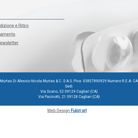
dizione e Ritiro
agamento
Newsletter
Murtas Di Alessio Nicola Murtas & C. S.A.S. P.iva: 03857890929 Numero R.E.A: C
Sedi:
Via Scano, 52 09129 Cagliari (CA)
Via Pacinotti, 21 09128 Cagliari (CA)
Web Design
Fulcri srl