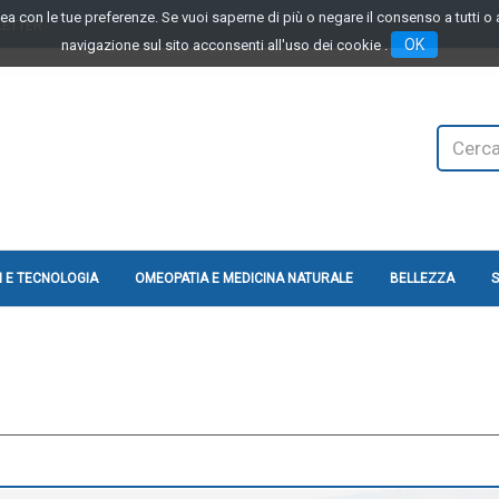
linea con le tue preferenze. Se vuoi saperne di più o negare il consenso a tutti 
LETTER
OK
navigazione sul sito acconsenti all'uso dei cookie .
Cerca
Prodotto
 E TECNOLOGIA
OMEOPATIA E MEDICINA NATURALE
BELLEZZA
S