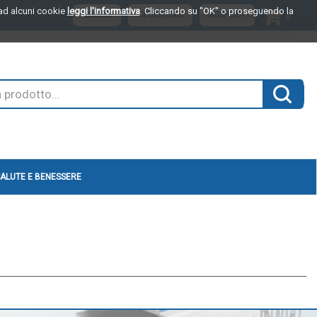
o ad alcuni cookie
leggi l'informativa
. Cliccando su "OK" o proseguendo la
ARTI
ACCEDI
REGISTRATI
WISHLIST
0
INSER
Cerca 
ALUTE E BENESSERE