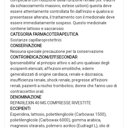
da schiacciamento massivo, estese ustioni) questa deve
essere attentamente controllata fin dall'inizio e qualora si
presentasse alterata, il trattamento con il medicinale deve
essere immediatamente sospeso. Questo medicinale
contiene lattosio e saccarosio.
CATEGORIA FARMACOTERAPEUTICA
Sostanze capillaroprotettrici.
CONSERVAZIONE
Nessuna speciale precauzione per la conservazione.
CONTROINDICAZIONI/EFF.SECONDAR
Ipersensibilita' al principio attivo o ad uno qualsiasi degli
eccipienti elencati; affezioni emolitiche, edemi
generalizzati di origine cardiaca, renale e discrasica;
insufficienza renale, shock renale, pregresse affezioni
renali; pazienti a rischio trombotico; donne che fanno uso di
contraccettivi orali.
DENOMINAZIONE
REPARILEXIN 40 MG COMPRESSE RIVESTITE
ECCIPIENTI
Esperidina, lattosio, polietilenglicole (Carbowax 1500),
polietilenglicole (Carbowax 6000), gomma arabica,
magnesio stearato, polimero acrilico (Eudragit L), olio di