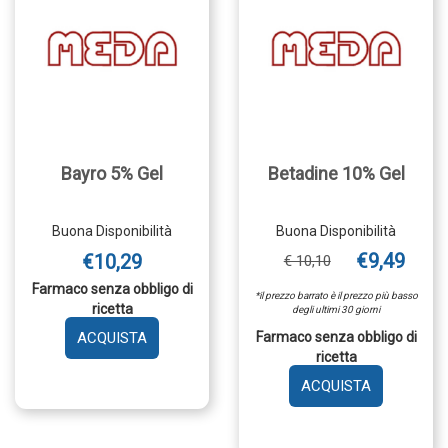
Bayro 5% Gel
Betadine 10% Gel
Buona Disponibilità
Buona Disponibilità
€9,49
€10,29
€ 10,10
Farmaco senza obbligo di
*il prezzo barrato è il prezzo più basso
ricetta
degli ultimi 30 giorni
AGGIUNGI BAYRO
Farmaco senza obbligo di
5%
ricetta
GEL AL
AGGIUNGI 
CARRELLO
10%
GEL AL
CARRELLO