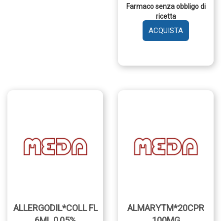
Farmaco senza obbligo di
ricetta
AGGIUNGI 
GRANULAR
BARATTOL
400
G AL
CARRELLO
ALLERGODIL*COLL FL
ALMARYTM*20CPR
6ML 0,05%
100MG