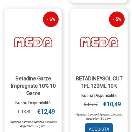
6%
5%
Betadine Garze
BETADINE*SOL CUT
Impregnate 10% 10
1FL 120ML 10%
Garze
Buona Disponibilità
Buona Disponibilità
€10,49
€ 11,15
€12,49
€ 13,40
*il prezzo barrato è il prezzo più basso
degli ultimi 30 giorni
*il prezzo barrato è il prezzo più basso
degli ultimi 30 giorni
AGGIUNGI 