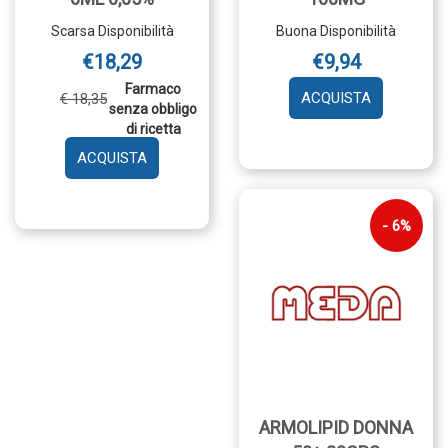
Scarsa Disponibilità
Buona Disponibilità
€18,29
€9,94
Farmaco
AGGIUNGI
€ 18,35
senza obbligo
100MG AL
di ricetta
CARRELLO
AGGIUNGI ALLERGODIL*COLL
FL
6ML
0,05% AL
6%
CARRELLO
ARMOLIPID DONNA