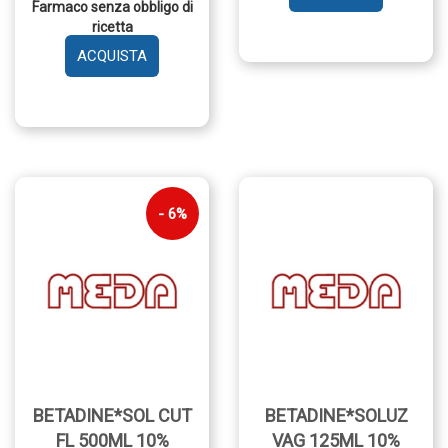
Farmaco senza obbligo di
CUT
ricetta
1FL
120ML
AGGIUNGI BETADINE
10% AL
GARZE
CARRELLO
IMPREGNATE
10%
10
GARZE AL
CARRELLO
6%
BETADINE*SOL CUT
BETADINE*SOLUZ
FL 500ML 10%
VAG 125ML 10%