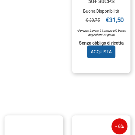
50+ 30CPS
Buona Disponibilità
€31,50
€ 33,75
*il prezzo barrato è il prezzo più basso
degli ultimi 30 giorni
Senza obbligo di ricetta
AGGIUNGI 
DONNA
50+
30CPS AL
CARRELLO
6%