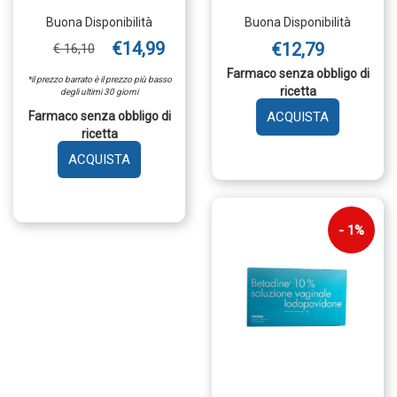
Buona Disponibilità
Buona Disponibilità
€14,99
€12,79
€ 16,10
Farmaco senza obbligo di
*il prezzo barrato è il prezzo più basso
ricetta
degli ultimi 30 giorni
AGGIUNGI 
Farmaco senza obbligo di
ricetta
VAG
125ML
AGGIUNGI BETADINE*SOL
10% AL
CUT
CARRELLO
FL
500ML
1%
10% AL
CARRELLO