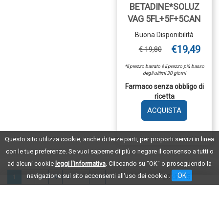
BETADINE*SOLUZ
VAG 5FL+5F+5CAN
Buona Disponibilità
€19,49
€ 19,80
*il prezzo barrato è il prezzo più basso
degli ultimi 30 giorni
Farmaco senza obbligo di
ricetta
AGGIUNGI 
VAG
5FL+5F+5C
Questo sito utilizza cookie, anche di terze parti, per proporti servizi in linea
CARRELLO
con le tue preferenze. Se vuoi saperne di più o negare il consenso a tutti o
ad alcuni cookie
leggi l'informativa
. Cliccando su "OK" o proseguendo la
OK
navigazione sul sito acconsenti all'uso dei cookie .
1 - 20 di 115
1
2
3
4
5
»
»»
Consigliati