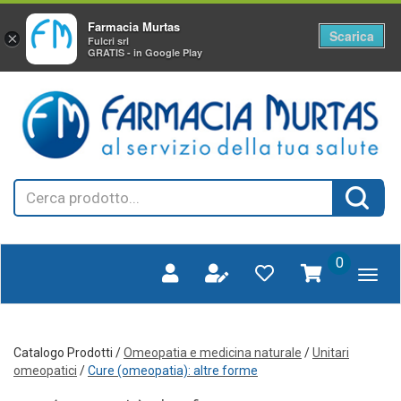
Farmacia Murtas
Scarica
×
Fulcri srl
GRATIS - in Google Play
Passa
FARMAGORA'
al
SCANO
contenuto
principale
Cerca
Cerca 
Prodotto
prodotti
0
inseriti
Catalogo Prodotti /
Omeopatia e medicina naturale
/
Unitari
omeopatici
/
Cure (omeopatia): altre forme