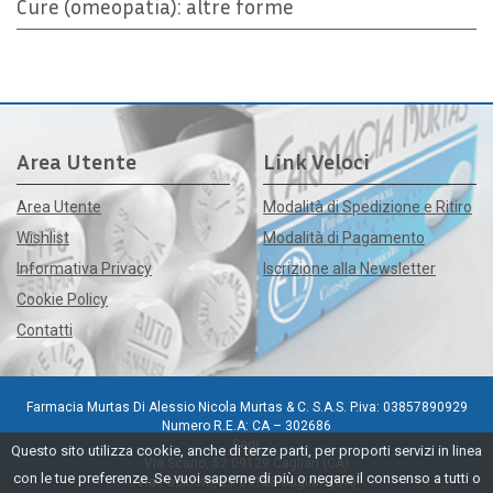
Cure (omeopatia): altre forme
Area Utente
Link Veloci
Area Utente
Modalità di Spedizione e Ritiro
Wishlist
Modalità di Pagamento
Informativa Privacy
Iscrizione alla Newsletter
Cookie Policy
Contatti
Farmacia Murtas Di Alessio Nicola Murtas & C. S.A.S. P.iva: 03857890929
Numero R.E.A: CA – 302686
Sedi:
Questo sito utilizza cookie, anche di terze parti, per proporti servizi in linea
Via Scano, 52 09129 Cagliari (CA)
con le tue preferenze. Se vuoi saperne di più o negare il consenso a tutti o
Via Pacinotti, 21 09128 Cagliari (CA)