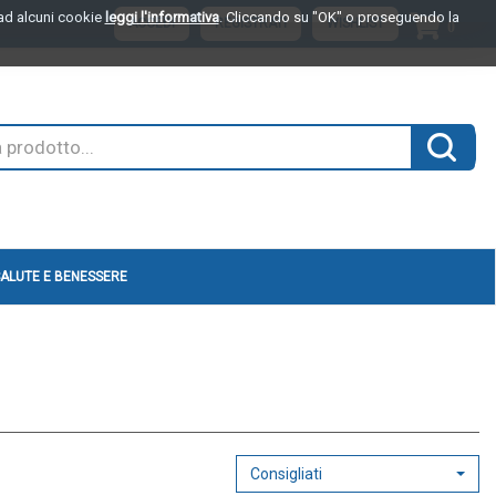
o ad alcuni cookie
leggi l'informativa
. Cliccando su "OK" o proseguendo la
ARTI
ACCEDI
REGISTRATI
WISHLIST
0
INSER
Cerca 
ALUTE E BENESSERE
Consigliati