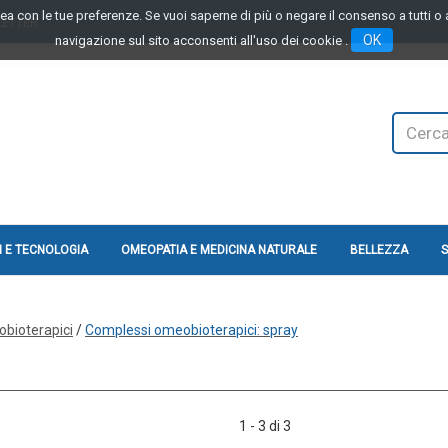
linea con le tue preferenze. Se vuoi saperne di più o negare il consenso a tutti 
LETTER
OK
navigazione sul sito acconsenti all'uso dei cookie .
Cerca
Prodotto
 E TECNOLOGIA
OMEOPATIA E MEDICINA NATURALE
BELLEZZA
S
bioterapici
/
Complessi omeobioterapici: spray
1 - 3 di 3