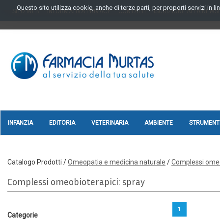
Passa
Questo sito utilizza cookie, anche di terze parti, per proporti servizi in 
SITO WEB
INFORMATIVA PRIVACY
CONTATTI
ISCRIZIONE ALLA NEWS
al
contenuto
principale
FARMAGORA'
SCANO
INFANZIA
EDITORIA
VETERINARIA
AMBIENTE
STRUMENTI
Catalogo Prodotti /
Omeopatia e medicina naturale
/
Complessi omeo
Complessi omeobioterapici: spray
1
Categorie