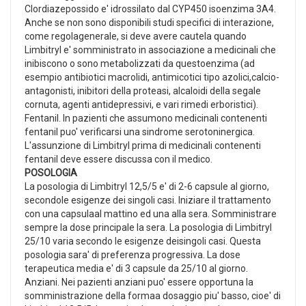
Clordiazepossido e' idrossilato dal CYP450 isoenzima 3A4.
Anche se non sono disponibili studi specifici di interazione,
come regolagenerale, si deve avere cautela quando
Limbitryl e' somministrato in associazione a medicinali che
inibiscono o sono metabolizzati da questoenzima (ad
esempio antibiotici macrolidi, antimicotici tipo azolici,calcio-
antagonisti, inibitori della proteasi, alcaloidi della segale
cornuta, agenti antidepressivi, e vari rimedi erboristici).
Fentanil. In pazienti che assumono medicinali contenenti
fentanil puo' verificarsi una sindrome serotoninergica.
L'assunzione di Limbitryl prima di medicinali contenenti
fentanil deve essere discussa con il medico.
POSOLOGIA
La posologia di Limbitryl 12,5/5 e' di 2-6 capsule al giorno,
secondole esigenze dei singoli casi. Iniziare il trattamento
con una capsulaal mattino ed una alla sera. Somministrare
sempre la dose principale la sera. La posologia di Limbitryl
25/10 varia secondo le esigenze deisingoli casi. Questa
posologia sara' di preferenza progressiva. La dose
terapeutica media e' di 3 capsule da 25/10 al giorno.
Anziani. Nei pazienti anziani puo' essere opportuna la
somministrazione della formaa dosaggio piu' basso, cioe' di