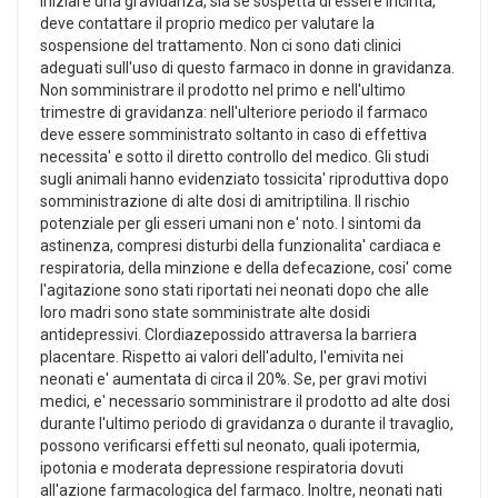
iniziare una gravidanza, sia se sospetta di essere incinta,
deve contattare il proprio medico per valutare la
sospensione del trattamento. Non ci sono dati clinici
adeguati sull'uso di questo farmaco in donne in gravidanza.
Non somministrare il prodotto nel primo e nell'ultimo
trimestre di gravidanza: nell'ulteriore periodo il farmaco
deve essere somministrato soltanto in caso di effettiva
necessita' e sotto il diretto controllo del medico. Gli studi
sugli animali hanno evidenziato tossicita' riproduttiva dopo
somministrazione di alte dosi di amitriptilina. Il rischio
potenziale per gli esseri umani non e' noto. I sintomi da
astinenza, compresi disturbi della funzionalita' cardiaca e
respiratoria, della minzione e della defecazione, cosi' come
l'agitazione sono stati riportati nei neonati dopo che alle
loro madri sono state somministrate alte dosidi
antidepressivi. Clordiazepossido attraversa la barriera
placentare. Rispetto ai valori dell'adulto, l'emivita nei
neonati e' aumentata di circa il 20%. Se, per gravi motivi
medici, e' necessario somministrare il prodotto ad alte dosi
durante l'ultimo periodo di gravidanza o durante il travaglio,
possono verificarsi effetti sul neonato, quali ipotermia,
ipotonia e moderata depressione respiratoria dovuti
all'azione farmacologica del farmaco. Inoltre, neonati nati