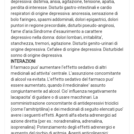
depressiva: distimia, ansia, agitazione, tensione, apatia,
perdita di interesse. Disturbi gastro-intestinali e cardio
respiratori di origine depressiva: anoressia, sensazione di
bolo faringeo, spasmi addominali, dolori epigastrici, dolori
puntori in regione precordiale, disturbi pseudo-anginosi,
fame d'aria.Sindrome d'esaurimento a carattere
depressivo nella donna: dolori lombari, irritabilita',
stanchezza, tremori, agitazione. Disturbi genito-urinari di
origine depressiva. Cefalee di origine depressiva. Disturbidel
sonno di origine depressiva.
INTERAZIONI
Il farmaco puo' aumentare l'effetto sedativo di altri
medicinali ad attivita' centrale. L'assunzione concomitante
di alcool va evitata. L'effetto sedativo del farmaco puo'
essere aumentato, quando il medicinalee' assunto
congiuntamente ad alcool. Cio' influenza negativamente
lacapacita' di guidare o di usare macchinari. La
somministrazione concomitante di antidepressivi triciclici
(come l'amitriptilina) e dei medicinali di seguito elencati puo'
avere i seguenti effetti. Agenti alfa ebeta adrenergici ad
azione diretta (per es.: noradrenalina, adrenalina,
isoprenalina): Potenziamento degli effetti adrenergici e
aumento del rischio di aritmia. Agenti anticolinergici: