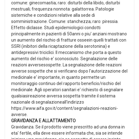
comune: ginecomastia; raro: disturbi della libido, disturbi
mestruali; frequenza nonnota: galattorrea. Patologie
sistemiche e condizioni relative alla sede di
somministrazione. Comune: stanchezza; raro: piressia.
Effetto diclasse. Studi epidemiologici condotti
principalmente in pazienti di 50anni o piu' anziani mostrano
un aumento del rischio di fratture osseein quelli trattati con
SSRI (inibitori della ricaptazione della serotonina) e
antidepressivi triciclici. Il meccanismo che porta a questo
aumento del rischio e' sconosciuto. Segnalazione delle
reazioni avversesospette. La segnalazione delle reazioni
avverse sospette che si verificano dopo l'autorizzazione del
medicinale e' importante, in quanto permette un
monitoraggio continuo del rapporto beneficio/rischio del
medicinale. Agli operatori sanitari e' richiesto di segnalare
qualsiasireazione avversa sospetta tramite il sistema
nazionale di segnalazioneall'indirizzo
https://www.aifa.gov.it/content/segnalazioni-reazioni-
avverse.
GRAVIDANZA E ALLATTAMENTO
Gravidanza. Se il prodotto viene prescritto ad una donna in
eta' fertile, ella deve essere informata che, sia se intende