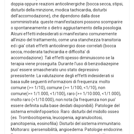
doppia oppure reazioni anticolinergiche (bocca secca, stipsi,
disturbi della minzione, modica tachicardia, disturbi
dell'accomodazione), che dipendono dalla dose
somministrata: queste manifestazioni possono scomparire
o spontaneamente o dietro aggiustamento della posologia.
Alcuni effetti indesiderati si manifestano comunemente
all'inizio del trattamento, come una stanchezza transitoria
ed i gia' citati effetti anticolinergici dose-correlati (bocca
secca, moderata tachicardia e difficolta' di
accomodazione). Tali effetti spesso diminuiscono se la
terapia viene proseguita. Durante l'uso di benzodiazepine
puo' essere smascherato uno stato depressivo
preesistente. La valutazione degli effetti indesiderati si
basa sulle seguenti informazioni di frequenza: molto
comune (>= 1/10), comune (>= 1/100, <1/10), non
comune(>= 1/1.000, <1/100), raro (>= 1/10.000, <1/1.000),
molto raro (<1/10.000), non nota (la frequenza non puo'
essere definita sulla base deidati disponibili). Patologie del
sistema emolinfopoietico. Raro: disturbi del midollo osseo
(es. Trombocitopenia, leucopenia, agranulocitosi,
pancitopenia, eosinofilia). Disturbi del sistema immunitario.
Moltoraro: ipersensibilità, angioedema. Patologie endocrine.