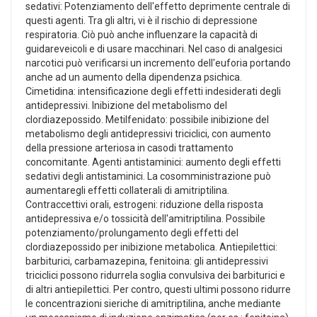
sedativi: Potenziamento dell'effetto deprimente centrale di
questi agenti. Tra gli altri, vi è il rischio di depressione
respiratoria. Ciò può anche influenzare la capacità di
guidareveicoli e di usare macchinari. Nel caso di analgesici
narcotici può verificarsi un incremento dell'euforia portando
anche ad un aumento della dipendenza psichica.
Cimetidina: intensificazione degli effetti indesiderati degli
antidepressivi. Inibizione del metabolismo del
clordiazepossido. Metilfenidato: possibile inibizione del
metabolismo degli antidepressivi triciclici, con aumento
della pressione arteriosa in casodi trattamento
concomitante. Agenti antistaminici: aumento degli effetti
sedativi degli antistaminici. La cosomministrazione può
aumentaregli effetti collaterali di amitriptilina.
Contraccettivi orali, estrogeni: riduzione della risposta
antidepressiva e/o tossicità dell'amitriptilina. Possibile
potenziamento/prolungamento degli effetti del
clordiazepossido per inibizione metabolica. Antiepilettici:
barbiturici, carbamazepina, fenitoina: gli antidepressivi
triciclici possono ridurrela soglia convulsiva dei barbiturici e
di altri antiepilettici. Per contro, questi ultimi possono ridurre
le concentrazioni sieriche di amitriptilina, anche mediante