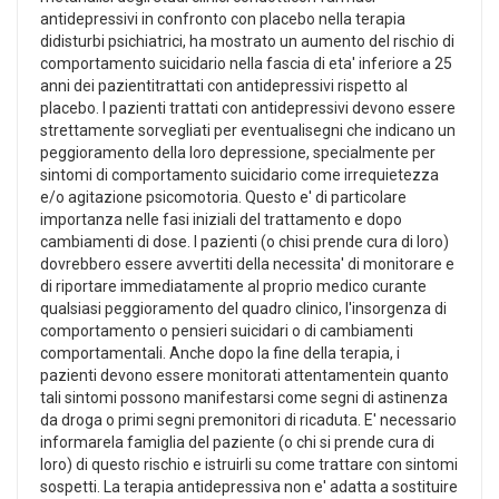
antidepressivi in confronto con placebo nella terapia
didisturbi psichiatrici, ha mostrato un aumento del rischio di
comportamento suicidario nella fascia di eta' inferiore a 25
anni dei pazientitrattati con antidepressivi rispetto al
placebo. I pazienti trattati con antidepressivi devono essere
strettamente sorvegliati per eventualisegni che indicano un
peggioramento della loro depressione, specialmente per
sintomi di comportamento suicidario come irrequietezza
e/o agitazione psicomotoria. Questo e' di particolare
importanza nelle fasi iniziali del trattamento e dopo
cambiamenti di dose. I pazienti (o chisi prende cura di loro)
dovrebbero essere avvertiti della necessita' di monitorare e
di riportare immediatamente al proprio medico curante
qualsiasi peggioramento del quadro clinico, l'insorgenza di
comportamento o pensieri suicidari o di cambiamenti
comportamentali. Anche dopo la fine della terapia, i
pazienti devono essere monitorati attentamentein quanto
tali sintomi possono manifestarsi come segni di astinenza
da droga o primi segni premonitori di ricaduta. E' necessario
informarela famiglia del paziente (o chi si prende cura di
loro) di questo rischio e istruirli su come trattare con sintomi
sospetti. La terapia antidepressiva non e' adatta a sostituire