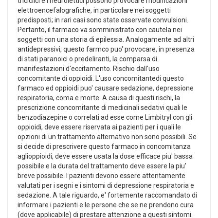
triciclici e i neurolettici possono provocare modificazioni
elettroencefalografiche, in particolare nei soggetti
predisposti; in rari casi sono state osservate convulsioni.
Pertanto, il farmaco va somministrato con cautela nei
soggetti con una storia di epilessia. Analogamente ad altri
antidepressivi, questo farmco puo' provocare, in presenza
di stati paranoici o predeliranti, la comparsa di
manifestazioni d'eccitamento. Rischio dall'uso
concomitante di oppioidi. L'uso concomitantedi questo
farmaco ed oppioidi puo' causare sedazione, depressione
respiratoria, coma e morte. A causa di questi rischi, la
prescrizione concomitante di medicinali sedativi quali le
benzodiazepine o correlati ad esse come Limbitryl con gli
oppioidi, deve essere riservata ai pazienti per i quali le
opzioni di un trattamento alternativo non sono possibili. Se
si decide di prescrivere questo farmaco in concomitanza
aglioppioidi, deve essere usata la dose efficace piu' bassa
possibile e la durata del trattamento deve essere la piu'
breve possibile. I pazienti devono essere attentamente
valutati per i segni e i sintomi di depressione respiratoria e
sedazione. A tale riguardo, e' fortemente raccomandato di
informare i pazienti e le persone che se ne prendono cura
(dove applicabile) di prestare attenzione a questi sintomi.