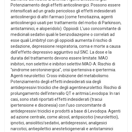
Potenziamento degli effetti anticolinergici. Possono essere
intensificati ad un grado pericoloso gli effetti indesiderati
anticolinergici di altri farmaci (come fenotiazina, agenti
anticolinergici usati per trattamento del morbo di Parkinson,
antistaminici, e aloperidolo). Oppioidi: L'uso concomitante di
medicinali sedativi quali le benzodiazepine o correlati ad
esse quali Limbitryl con gli oppioidi aumenta il rischio di
sedazione, depressione respiratoria, coma e morte a causa
dell'effetto depressivo aggiuntivo sul SNC. La dose e la
durata del trattamento devono essere limitate. MAO
inibitori, non selettivi e inibitori selettivi MAO-A: Rischio di
"sindrome serotoninergica", crisi ipertensiva e ipertermia.
Agenti neurolettici: Cross-inibizione del metabolismo.
Potenziamento degli effetti indesiderati sia degli
antidepressivi triciclici che degli agentineurolettici. Rischio di
prolungamento dell'intervallo QT e aritmia.Levodopa: In rari
casi, sono stati riportati effetti indesiderati (tracui
ipertensione e discinesia) con l'uso concomitante di
antidepressivi triciclici e prodotti a base di Levodopa. Agenti
ad azione centrale, come alcool, antipsicotici (neurolettici),
ipnotici, ansiolitici/sedativi, antidepressivi, analgesici
narcotici, antiepilettici anesteticigenerali e antistaminici