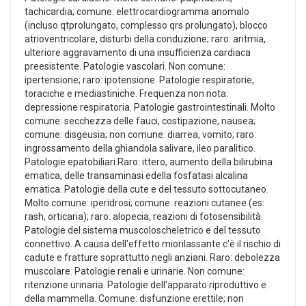
tachicardia; comune: elettrocardiogramma anomalo
(incluso qtprolungato, complesso qrs prolungato), blocco
atrioventricolare, disturbi della conduzione; raro: aritmia,
ulteriore aggravamento di una insufficienza cardiaca
preesistente. Patologie vascolari. Non comune:
ipertensione; raro: ipotensione. Patologie respiratorie,
toraciche e mediastiniche. Frequenza non nota:
depressione respiratoria. Patologie gastrointestinali. Molto
comune: secchezza delle fauci, costipazione, nausea;
comune: disgeusia; non comune: diarrea, vomito; raro:
ingrossamento della ghiandola salivare, ileo paralitico.
Patologie epatobiliari.Raro: ittero, aumento della bilirubina
ematica, delle transaminasi edella fosfatasi alcalina
ematica. Patologie della cute e del tessuto sottocutaneo.
Molto comune: iperidrosi; comune: reazioni cutanee (es:
rash, orticaria); raro: alopecia, reazioni di fotosensibilità.
Patologie del sistema muscoloscheletrico e del tessuto
connettivo. A causa dell'effetto miorilassante c'è il rischio di
cadute e fratture soprattutto negli anziani. Raro: debolezza
muscolare. Patologie renali e urinarie. Non comune:
ritenzione urinaria. Patologie dell'apparato riproduttivo e
della mammella. Comune: disfunzione erettile; non