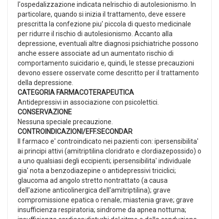
l'ospedalizzazione indicata nelrischio di autolesionismo. In
particolare, quando si inizia il trattamento, deve essere
prescritta la confezione piu' piccola di questo medicinale
per ridurre il rischio di autolesionismo. Accanto alla
depressione, eventuali altre diagnosi psichiatriche possono
anche essere associate ad un aumentato rischio di
comportamento suicidario e, quindi, le stesse precauzioni
devono essere osservate come descritto per il trattamento
della depressione.
CATEGORIA FARMACOTERAPEUTICA
Antidepressivi in associazione con psicolettici.
CONSERVAZIONE
Nessuna speciale precauzione.
CONTROINDICAZIONI/EFF.SECONDAR
Il farmaco e' controindicato nei pazienti con: ipersensibilita'
ai principi attivi (amitriptilina cloridrato e clordiazepossido) o
a uno qualsiasi degli eccipienti; ipersensibilita' individuale
gia' nota a benzodiazepine o antidepressivi triciclici;
glaucoma ad angolo stretto nontrattato (a causa
dell'azione anticolinergica dell'amitriptilina); grave
compromissione epatica o renale; miastenia grave; grave
insufficienza respiratoria; sindrome da apnea notturna;