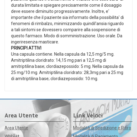
durata limitata e spiegare precisamente come il dosaggio
deve essere diminuito progressivamente. Inoltre, e'
importante che il paziente sia informato della possibilita' di
fenomeni di rimbalzo, minimizzando quindil'ansia riguardo
a tali sintomi se dovessero comparire alla sospensione di
questo farmaco. Modo di somministrazione. Uso orale. Da
ingeriresenza masticare.
PRINCIPI ATTIVI
Una capsula contiene. Nella capsula da 12,5 mg/5 mg.
Amitriptilina cloridrato: 14,15 mg pari a 12,5 mg di
amitriptilina base; clordiazepossido: 5 mg. Nella capsula da
25 mg/10 mg. Amitriptilina cloridrato: 28,3mg pari a 25 mg
di amitriptilina base; clordiazepossido: 10 mg.
Area Utente
Link Veloci
Area Utente
Modalità di Spedizione e Ritiro
Wishlist
Modalità di Pagamento