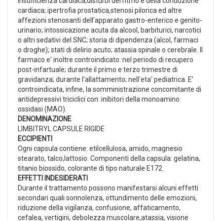
insufficienza cardiaca;disturbi del ritmo e della conduzione
cardiaca; ipertrofia prostatica,stenosi pilorica ed altre
affezioni stenosanti dell'apparato gastro-enterico e genito-
urinario; intossicazione acuta da alcool, barbiturici, narcotici
o altri sedativi del SNC; storia di dipendenza (alcol, farmaci
o droghe); stati di delirio acuto; atassia spinale o cerebrale. Il
farmaco e' inoltre controindicato: nel periodo di recupero
post-infartuale; durante il primo e terzo trimestre di
gravidanza; durante l'allattamento; nell'eta' pediatrica. E'
controindicata, infine, la somministrazione concomitante di
antidepressivi triciclici con: inibitori della monoamino
ossidasi (MAO).
DENOMINAZIONE
LIMBITRYL CAPSULE RIGIDE
ECCIPIENTI
Ogni capsula contiene: etilcellulosa, amido, magnesio
stearato, talco,lattosio. Componenti della capsula: gelatina,
titanio biossido, colorante di tipo naturale E172.
EFFETTI INDESIDERATI
Durante il trattamento possono manifestarsi alcuni effetti
secondari quali sonnolenza, ottundimento delle emozioni,
riduzione della vigilanza, confusione, affaticamento,
cefalea, vertigini, debolezza muscolare,atassia, visione