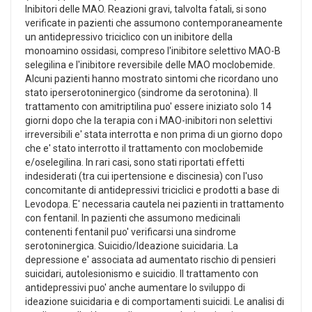
Inibitori delle MAO. Reazioni gravi, talvolta fatali, si sono
verificate in pazienti che assumono contemporaneamente
un antidepressivo triciclico con un inibitore della
monoamino ossidasi, compreso l'inibitore selettivo MAO-B
selegilina e l'inibitore reversibile delle MAO moclobemide.
Alcuni pazienti hanno mostrato sintomi che ricordano uno
stato iperserotoninergico (sindrome da serotonina). Il
trattamento con amitriptilina puo' essere iniziato solo 14
giorni dopo che la terapia con i MAO-inibitori non selettivi
irreversibili e' stata interrotta e non prima di un giorno dopo
che e' stato interrotto il trattamento con moclobemide
e/oselegilina. In rari casi, sono stati riportati effetti
indesiderati (tra cui ipertensione e discinesia) con l'uso
concomitante di antidepressivi triciclici e prodotti a base di
Levodopa. E' necessaria cautela nei pazienti in trattamento
con fentanil. In pazienti che assumono medicinali
contenenti fentanil puo' verificarsi una sindrome
serotoninergica. Suicidio/Ideazione suicidaria. La
depressione e' associata ad aumentato rischio di pensieri
suicidari, autolesionismo e suicidio. Il trattamento con
antidepressivi puo' anche aumentare lo sviluppo di
ideazione suicidaria e di comportamenti suicidi. Le analisi di