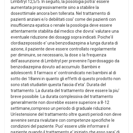
Limbitryl 12,5/5. In seguito, la posologia potra' essere
aumentata progressivamente sino a stabilire la
doseottimale ancora ben tollerata. Nel trattamento di
pazienti anziani e/o debilitati cosi' come dei pazienti con
insufficienza epatica o renale la posologia deve essere
attentamente stabilita dal medico che dovra' valutare una
eventuale riduzione dei dosaggi sopra indicati. Poiche'il
clordiazepossido e' una benzodiazepina a lunga durata di
azione, il paziente deve essere controllato regolarmente
per diminuire, se necessario, la dose o la frequenza
dell'assunzione di Limbitryl per prevenire l'iperdosaggio da
benzodiazepina dovuto ad accumulo. Bambini e
adolescenti. Il farmaco e' controindicato nei bambini al di
sotto dei 18anni in quanto gli effetti di questo prodotto non
sono stati studiatiin questa fascia d'eta'. Durata del
trattamento. La durata del trattamento deve essere la piu'
breve possibile. La durata complessiva del trattamento
generalmente non dovrebbe essere superiore a 8-12
settimane,compreso un periodo di graduale riduzione.
Un'estensione del trattamento oltre questi periodi non deve
avvenire senza rivalutare con competenze specifiche le
condizioni del paziente. Puo' essere utile informare il
paziente quando il trattamento e' iniziato che esso sara' di