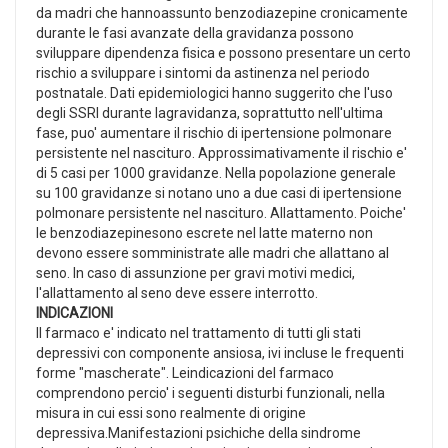
da madri che hannoassunto benzodiazepine cronicamente
durante le fasi avanzate della gravidanza possono
sviluppare dipendenza fisica e possono presentare un certo
rischio a sviluppare i sintomi da astinenza nel periodo
postnatale. Dati epidemiologici hanno suggerito che l'uso
degli SSRI durante lagravidanza, soprattutto nell'ultima
fase, puo' aumentare il rischio di ipertensione polmonare
persistente nel nascituro. Approssimativamente il rischio e'
di 5 casi per 1000 gravidanze. Nella popolazione generale
su 100 gravidanze si notano uno a due casi di ipertensione
polmonare persistente nel nascituro. Allattamento. Poiche'
le benzodiazepinesono escrete nel latte materno non
devono essere somministrate alle madri che allattano al
seno. In caso di assunzione per gravi motivi medici,
l'allattamento al seno deve essere interrotto.
INDICAZIONI
Il farmaco e' indicato nel trattamento di tutti gli stati
depressivi con componente ansiosa, ivi incluse le frequenti
forme "mascherate". Leindicazioni del farmaco
comprendono percio' i seguenti disturbi funzionali, nella
misura in cui essi sono realmente di origine
depressiva.Manifestazioni psichiche della sindrome