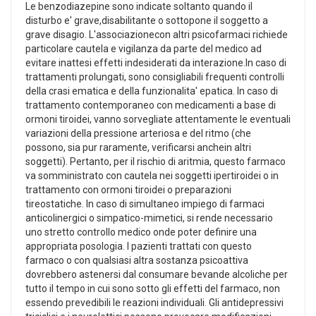
Le benzodiazepine sono indicate soltanto quando il
disturbo e' grave,disabilitante o sottopone il soggetto a
grave disagio. L'associazionecon altri psicofarmaci richiede
particolare cautela e vigilanza da parte del medico ad
evitare inattesi effetti indesiderati da interazione.In caso di
trattamenti prolungati, sono consigliabili frequenti controlli
della crasi ematica e della funzionalita' epatica. In caso di
trattamento contemporaneo con medicamenti a base di
ormoni tiroidei, vanno sorvegliate attentamente le eventuali
variazioni della pressione arteriosa e del ritmo (che
possono, sia pur raramente, verificarsi anchein altri
soggetti). Pertanto, per il rischio di aritmia, questo farmaco
va somministrato con cautela nei soggetti ipertiroidei o in
trattamento con ormoni tiroidei o preparazioni
tireostatiche. In caso di simultaneo impiego di farmaci
anticolinergici o simpatico-mimetici, si rende necessario
uno stretto controllo medico onde poter definire una
appropriata posologia. I pazienti trattati con questo
farmaco o con qualsiasi altra sostanza psicoattiva
dovrebbero astenersi dal consumare bevande alcoliche per
tutto il tempo in cui sono sotto gli effetti del farmaco, non
essendo prevedibili le reazioni individuali. Gli antidepressivi