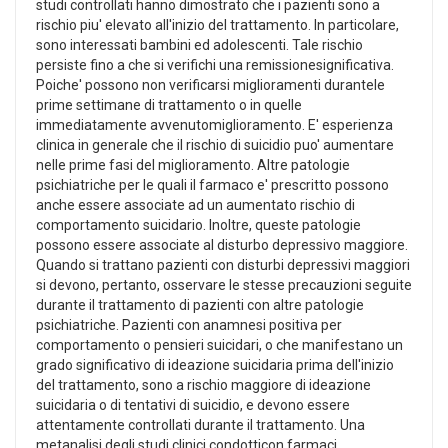
studi controllati hanno dimostrato che i pazienti sono a
rischio piu' elevato all'inizio del trattamento. In particolare,
sono interessati bambini ed adolescenti. Tale rischio
persiste fino a che si verifichi una remissionesignificativa.
Poiche' possono non verificarsi miglioramenti durantele
prime settimane di trattamento o in quelle
immediatamente avvenutomiglioramento. E' esperienza
clinica in generale che il rischio di suicidio puo' aumentare
nelle prime fasi del miglioramento. Altre patologie
psichiatriche per le quali il farmaco e' prescritto possono
anche essere associate ad un aumentato rischio di
comportamento suicidario. Inoltre, queste patologie
possono essere associate al disturbo depressivo maggiore.
Quando si trattano pazienti con disturbi depressivi maggiori
si devono, pertanto, osservare le stesse precauzioni seguite
durante il trattamento di pazienti con altre patologie
psichiatriche. Pazienti con anamnesi positiva per
comportamento o pensieri suicidari, o che manifestano un
grado significativo di ideazione suicidaria prima dell'inizio
del trattamento, sono a rischio maggiore di ideazione
suicidaria o di tentativi di suicidio, e devono essere
attentamente controllati durante il trattamento. Una
metanalisi degli studi clinici condotticon farmaci