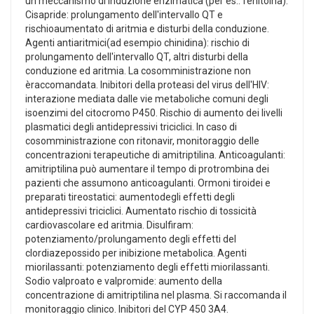
un meccanismo di induzione enzimatica (per es.: fenitoina).
Cisapride: prolungamento dell'intervallo QT e
rischioaumentato di aritmia e disturbi della conduzione.
Agenti antiaritmici(ad esempio chinidina): rischio di
prolungamento dell'intervallo QT, altri disturbi della
conduzione ed aritmia. La cosomministrazione non
èraccomandata. Inibitori della proteasi del virus dell'HIV:
interazione mediata dalle vie metaboliche comuni degli
isoenzimi del citocromo P450. Rischio di aumento dei livelli
plasmatici degli antidepressivi triciclici. In caso di
cosomministrazione con ritonavir, monitoraggio delle
concentrazioni terapeutiche di amitriptilina. Anticoagulanti:
amitriptilina può aumentare il tempo di protrombina dei
pazienti che assumono anticoagulanti. Ormoni tiroidei e
preparati tireostatici: aumentodegli effetti degli
antidepressivi triciclici. Aumentato rischio di tossicità
cardiovascolare ed aritmia. Disulfiram:
potenziamento/prolungamento degli effetti del
clordiazepossido per inibizione metabolica. Agenti
miorilassanti: potenziamento degli effetti miorilassanti.
Sodio valproato e valpromide: aumento della
concentrazione di amitriptilina nel plasma. Si raccomanda il
monitoraggio clinico. Inibitori del CYP 450 3A4.