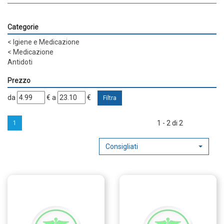
Categorie
<
Igiene e Medicazione
<
Medicazione
Antidoti
Prezzo
filtra
filtra
da
€
a
€
da
a
1 - 2 di 2
1
Consigliati