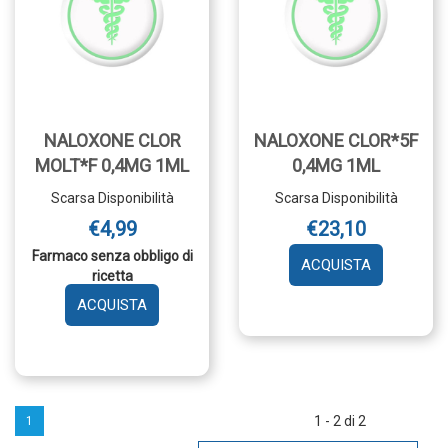
NALOXONE CLOR
NALOXONE CLOR*5F
MOLT*F 0,4MG 1ML
0,4MG 1ML
Scarsa Disponibilità
Scarsa Disponibilità
€4,99
€23,10
Farmaco senza obbligo di
AGGIUNGI 
ricetta
CLOR*5F
AGGIUNGI NALOXONE
0,4MG
CLOR
1ML AL
MOLT*F
CARRELLO
0,4MG
1ML AL
CARRELLO
1 - 2 di 2
1