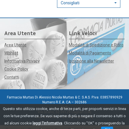
Consigliati
Area Utente
Link Veloci
Area Utente
Modalità di Spedizione e Ritiro
Wishlist
Modalità di Pagamento
Informativa Privacy
Iscrizione alla Newsletter
Cookie Policy
Contatti
Farmacia Murtas Di Alessio Nicola Murtas & C. S.A.S. P.iva: 03857890929
Numero R.E.A: CA – 302686
Sedi:
Questo sito utilizza cookie, anche di terze parti, per proporti servizi in linea
Via Scano, 52 09129 Cagliari (CA)
con le tue preferenze. Se vuoi saperne di più o negare il consenso a tutti o
Via Pacinotti, 21 09128 Cagliari (CA)
ad alcuni cookie
leggi l'informativa
. Cliccando su "OK" o proseguendo la