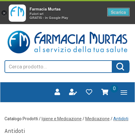
Farmacia Murtas
Scarica
×
Fulcri srl
GRATIS - in Google Play
Passa
FARMAGORA'
al
SCANO
contenuto
principale
Cerca
Cerca 
Prodotto
prodotti
0
inseriti
Catalogo Prodotti /
Igiene e Medicazione
/
Medicazione
/
Antidoti
Antidoti