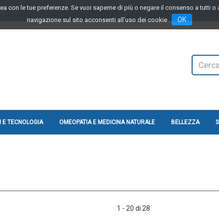
linea con le tue preferenze. Se vuoi saperne di più o negare il consenso a tutti 
LETTER
OK
navigazione sul sito acconsenti all'uso dei cookie .
Cerca
Prodotto
 E TECNOLOGIA
OMEOPATIA E MEDICINA NATURALE
BELLEZZA
S
1 - 20 di 28