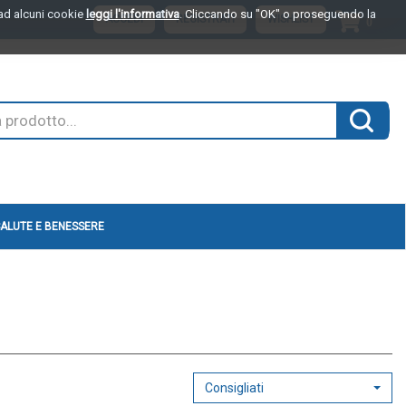
o ad alcuni cookie
leggi l'informativa
. Cliccando su "OK" o proseguendo la
ARTI
ACCEDI
REGISTRATI
WISHLIST
0
INSER
Cerca 
ALUTE E BENESSERE
Consigliati