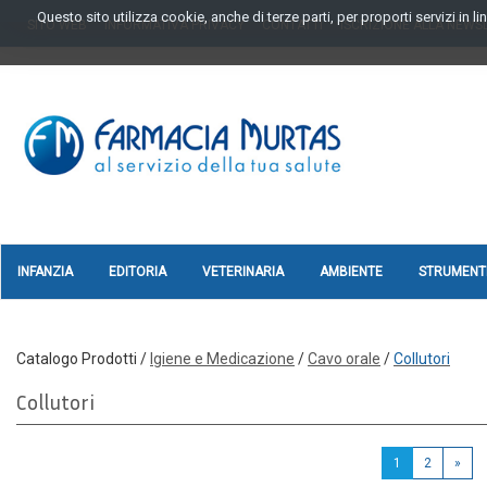
Passa
Questo sito utilizza cookie, anche di terze parti, per proporti servizi in 
SITO WEB
INFORMATIVA PRIVACY
CONTATTI
ISCRIZIONE ALLA NEWS
al
contenuto
principale
FARMAGORA'
SCANO
INFANZIA
EDITORIA
VETERINARIA
AMBIENTE
STRUMENTI
Catalogo Prodotti /
Igiene e Medicazione
/
Cavo orale
/
Collutori
Collutori
1
2
»