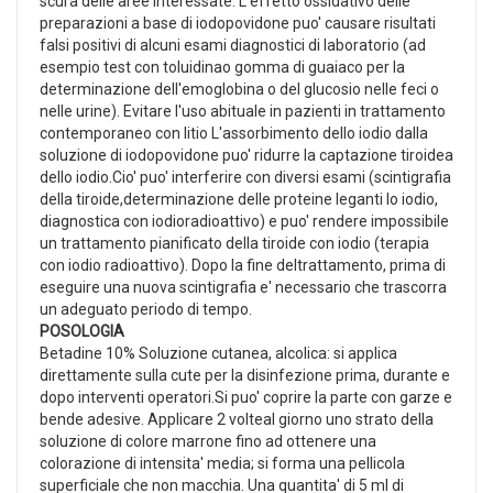
scura delle aree interessate. L'effetto ossidativo delle
preparazioni a base di iodopovidone puo' causare risultati
falsi positivi di alcuni esami diagnostici di laboratorio (ad
esempio test con toluidinao gomma di guaiaco per la
determinazione dell'emoglobina o del glucosio nelle feci o
nelle urine). Evitare l'uso abituale in pazienti in trattamento
contemporaneo con litio L'assorbimento dello iodio dalla
soluzione di iodopovidone puo' ridurre la captazione tiroidea
dello iodio.Cio' puo' interferire con diversi esami (scintigrafia
della tiroide,determinazione delle proteine leganti lo iodio,
diagnostica con iodioradioattivo) e puo' rendere impossibile
un trattamento pianificato della tiroide con iodio (terapia
con iodio radioattivo). Dopo la fine deltrattamento, prima di
eseguire una nuova scintigrafia e' necessario che trascorra
un adeguato periodo di tempo.
POSOLOGIA
Betadine 10% Soluzione cutanea, alcolica: si applica
direttamente sulla cute per la disinfezione prima, durante e
dopo interventi operatori.Si puo' coprire la parte con garze e
bende adesive. Applicare 2 volteal giorno uno strato della
soluzione di colore marrone fino ad ottenere una
colorazione di intensita' media; si forma una pellicola
superficiale che non macchia. Una quantita' di 5 ml di