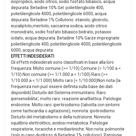
isopropilico, acido citrico, sodio fosfato bibasico, acqua
depurata. Betadine 10% Gel: polietilenglicole 400,
polietilenglicole 4000, polietilenglicole 6000, acqua
depurata. Betadine 1% Collutorio: etanolo, glicerolo,
eucaliptolo,mentolo, saccarina sodica, acido citrico
monoidrato, sodio fosfato bibasico biidrato, potassio
iodato, acqua depurata. Betadine 10% Garze impregnate:
polietilenglicole 400, polietilenglicole 4000, polietilenglicole
6000, acqua depurata.
EFFETTI INDESIDERATI
Gli effetti indesiderati sono classificati in base alla loro
frequenza: Molto comune (>= 1/10) Comune (> 1/100 a <
1/10) Non comune (>= 1/1.000 a < 1/100) Raro (>=
1/10.000 a < 1/1.000) Molto raro (< 1/10.000)Non nota (la
frequenza non puo' essere definita sulla base dei dati
disponibili) Disturbi del Sistema immunitario. Raro:
ipersensibilita'; molto raro: reazione anafilattica. Patologie
endocrine. Molto raro: ipertiroidismo (talvolta con sintomi
come tachicardia o agitazione); nonnota: ipotiroidismo.
Disturbi del metabolismo e della nutrizione. Nonnota:
squilibrio elettrolitico, acidosi metabolica. Patologie
respiratorie, toraciche e mediastiniche. Non nota: polmonite
(solo in caso diutilizzo di Betadine 1% collutorio). Patologie