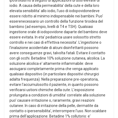
ipotiroidismo a seguito di applicazioni di dosi elevate di
iodio. A causa della permeabilita' della cute e della loro
elevata sensibilita' allo iodio, l'uso di iodopovidonedeve
essere ridotto al minimo indispensabile nei bambini. Puo'
esserenecessario un controllo della funzione tiroidea del
bambino (ad esempio, livelli di T4 e TSH). Qualsiasi
ingestione orale di iodopovidone daparte del bambino deve
essere evitata. In eta' pediatrica usare solosotto stretto
controllo e nei casi di effettiva necessita'. L'ingestione o
l'inalazione accidentale di alcuni disinfettanti possono
avere conseguenze gravi, talvolta fatali. Evitare il contatto
con gli occhi. Betadine 10% soluzione cutanea, alcolica. La
soluzione alcolica e' altamente infiammabile: deve
asciugarsi completamente prima che venga applicato
qualsiasi dispositivo (in particolare dispositivi chirurgici
adalta frequenza). Nella preparazione pre-operatoria,
evitare l'accumulosotto il paziente, in quanto possono
verificarsi ustioni chimiche della cute. L'esposizione
prolungata a condizioni di umidita' correlate alla soluzione
puo' causare irritazione o, raramente, gravi reazioni
cutanee. In caso di irritazione della pelle, dermatite da
contatto o ipersensibilita', interrompere l'uso. Non scaldare
prima dell'applicazione. Betadine 1% collutorio: e'