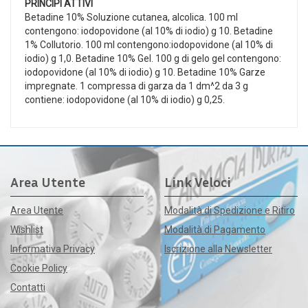
PRINCIPI ATTIVI
Betadine 10% Soluzione cutanea, alcolica. 100 ml
contengono: iodopovidone (al 10% di iodio) g 10. Betadine
1% Collutorio. 100 ml contengono:iodopovidone (al 10% di
iodio) g 1,0. Betadine 10% Gel. 100 g di gelo gel contengono:
iodopovidone (al 10% di iodio) g 10. Betadine 10% Garze
impregnate. 1 compressa di garza da 1 dm^2 da 3 g
contiene: iodopovidone (al 10% di iodio) g 0,25.
Area Utente
Link Veloci
Area Utente
Modalità di Spedizione e Ritiro
Wishlist
Modalità di Pagamento
Informativa Privacy
Iscrizione alla Newsletter
Cookie Policy
Contatti