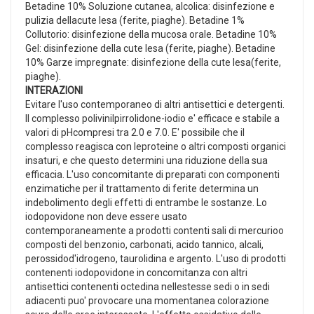
Betadine 10% Soluzione cutanea, alcolica: disinfezione e
pulizia dellacute lesa (ferite, piaghe). Betadine 1%
Collutorio: disinfezione della mucosa orale. Betadine 10%
Gel: disinfezione della cute lesa (ferite, piaghe). Betadine
10% Garze impregnate: disinfezione della cute lesa(ferite,
piaghe).
INTERAZIONI
Evitare l'uso contemporaneo di altri antisettici e detergenti.
Il complesso polivinilpirrolidone-iodio e' efficace e stabile a
valori di pHcompresi tra 2.0 e 7.0. E' possibile che il
complesso reagisca con leproteine o altri composti organici
insaturi, e che questo determini una riduzione della sua
efficacia. L'uso concomitante di preparati con componenti
enzimatiche per il trattamento di ferite determina un
indebolimento degli effetti di entrambe le sostanze. Lo
iodopovidone non deve essere usato
contemporaneamente a prodotti contenti sali di mercurioo
composti del benzonio, carbonati, acido tannico, alcali,
perossidod'idrogeno, taurolidina e argento. L'uso di prodotti
contenenti iodopovidone in concomitanza con altri
antisettici contenenti octedina nellestesse sedi o in sedi
adiacenti puo' provocare una momentanea colorazione