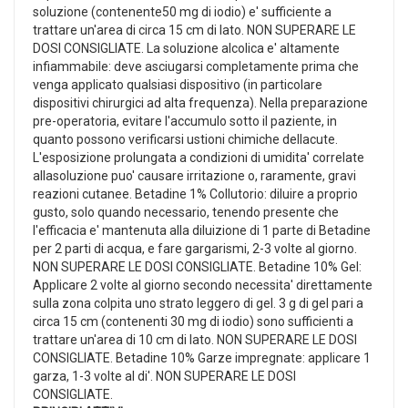
soluzione (contenente50 mg di iodio) e' sufficiente a
trattare un'area di circa 15 cm di lato. NON SUPERARE LE
DOSI CONSIGLIATE. La soluzione alcolica e' altamente
infiammabile: deve asciugarsi completamente prima che
venga applicato qualsiasi dispositivo (in particolare
dispositivi chirurgici ad alta frequenza). Nella preparazione
pre-operatoria, evitare l'accumulo sotto il paziente, in
quanto possono verificarsi ustioni chimiche dellacute.
L'esposizione prolungata a condizioni di umidita' correlate
allasoluzione puo' causare irritazione o, raramente, gravi
reazioni cutanee. Betadine 1% Collutorio: diluire a proprio
gusto, solo quando necessario, tenendo presente che
l'efficacia e' mantenuta alla diluizione di 1 parte di Betadine
per 2 parti di acqua, e fare gargarismi, 2-3 volte al giorno.
NON SUPERARE LE DOSI CONSIGLIATE. Betadine 10% Gel:
Applicare 2 volte al giorno secondo necessita' direttamente
sulla zona colpita uno strato leggero di gel. 3 g di gel pari a
circa 15 cm (contenenti 30 mg di iodio) sono sufficienti a
trattare un'area di 10 cm di lato. NON SUPERARE LE DOSI
CONSIGLIATE. Betadine 10% Garze impregnate: applicare 1
garza, 1-3 volte al di'. NON SUPERARE LE DOSI
CONSIGLIATE.