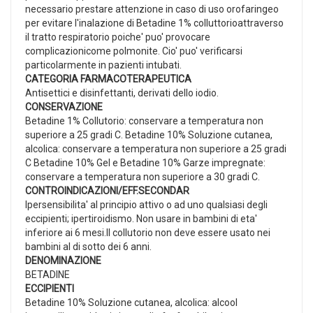
necessario prestare attenzione in caso di uso orofaringeo
per evitare l'inalazione di Betadine 1% colluttorioattraverso
il tratto respiratorio poiche' puo' provocare
complicazionicome polmonite. Cio' puo' verificarsi
particolarmente in pazienti intubati.
CATEGORIA FARMACOTERAPEUTICA
Antisettici e disinfettanti, derivati dello iodio.
CONSERVAZIONE
Betadine 1% Collutorio: conservare a temperatura non
superiore a 25 gradi C. Betadine 10% Soluzione cutanea,
alcolica: conservare a temperatura non superiore a 25 gradi
C Betadine 10% Gel e Betadine 10% Garze impregnate:
conservare a temperatura non superiore a 30 gradi C.
CONTROINDICAZIONI/EFF.SECONDAR
Ipersensibilita' al principio attivo o ad uno qualsiasi degli
eccipienti; ipertiroidismo. Non usare in bambini di eta'
inferiore ai 6 mesi.Il collutorio non deve essere usato nei
bambini al di sotto dei 6 anni.
DENOMINAZIONE
BETADINE
ECCIPIENTI
Betadine 10% Soluzione cutanea, alcolica: alcool