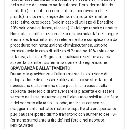
della cute e del tessuto sottocutaneo. Raro: dermatite da
contatto (con sintomi come eritema,microvescicole e
prurito); molto raro: angioedema; non nota: dermatite
esfoliativa, cute secca (solo in caso di utilizzo di Betadine
10% soluzione cutanea, alcolica). Patologie renali e urinarie.
Non nota: insufficienza renale acuta, osmolarita' del sangue
anormale, traumatismo,avvelenamento e complicazioni da
procedura; non nota: ustione chimicacutanea, ustione
termica (solo in caso di utilizzo di Betadine 10% soluzione
cutanea, alcolica). Segnalare qualsiasi reazione avversa
sospetta tramite il sistema nazionale di segnalazione.
GRAVIDANZA E ALLATTAMENTO
Durante la gravidanza e l'allattamento, la soluzione di
iodopovidone deve essere utilizzata solo se strettamente
necessaria e alla minima dose possibile, a causa della
capacita' dello iodio di attraversare la placenta e di essere
secreto nel latte materno e per l' elevata sensibilita' del feto
e del neonato allo iodio. Lo iodio, inoltre, si concentra
maggiormente nel latte materno rispetto al siero, pertanto
puo' causare ipotiroidismo transitorio con aumento del TSH
(ormone stimolantela tiroide) nel feto o nel neonato.
INDICAZIONI