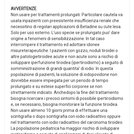
AVVERTENZE
Non usare per trattamenti prolungati. Particolare cautela va
usata inpazienti con preesistente insufficienza renale che
necessitino di regolari applicazioni di Betadine su cute lesa.
Solo per uso esterno. L'uso specie se prolungato puo' dare
origine a fenomeni di sensibilizzazione. In tal caso
interrompere il trattamento ed adottare idonee
misureterapeutiche. I pazienti con gozzo, noduli tiroidei o
altre patologietiroidee acute e non acute sono a rischio di
sviluppare iperfunzione tiroidea (ipertiroidismo) a seguito di
somministrazione di grandi quantita' di iodio. In questa
popolazione di pazienti, la soluzione di iodopovidone non
dovrebbe essere impiegata per un periodo di tempo
prolungato e su estese superfici corporee se non
strettamente indicato. Anchedopo la fine del trattamento
bisogna ricercare i precoci sintomi di possibile ipertiroidismo
e, se necessario, bisogna monitorare la funzione tiroidea.
Non usare almeno 10 giorni prima di effettuare una
scintigrafia o dopo scintigrafia con iodio radioattivo oppure
nel trattamento con iodio radioattivo del carcinoma tiroideo.
La popolazione pediatrica ha maggior rischio di sviluppare