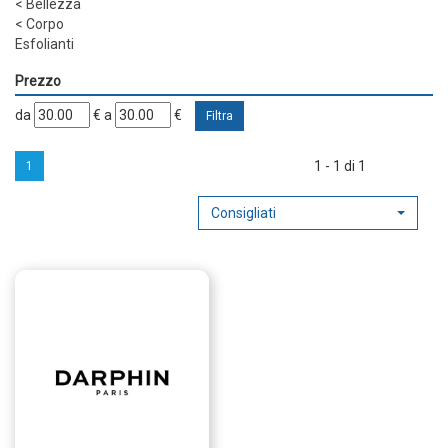
<
Bellezza
<
Corpo
Esfolianti
Prezzo
filtra
filtra
da
€
a
€
da
a
1 - 1 di 1
1
Consigliati