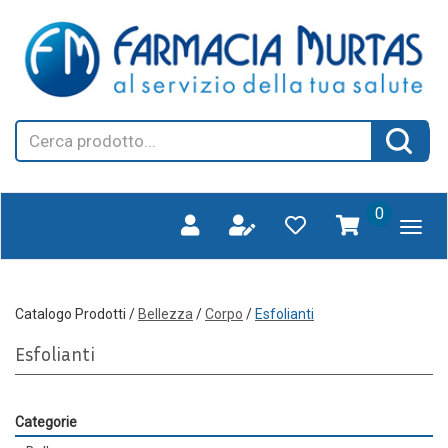
Passa
FARMAGORA'
al
SCANO
contenuto
principale
Cerca
Cerca 
Prodotto
prodotti
0
inseriti
Catalogo Prodotti /
Bellezza
/
Corpo
/
Esfolianti
Esfolianti
Categorie