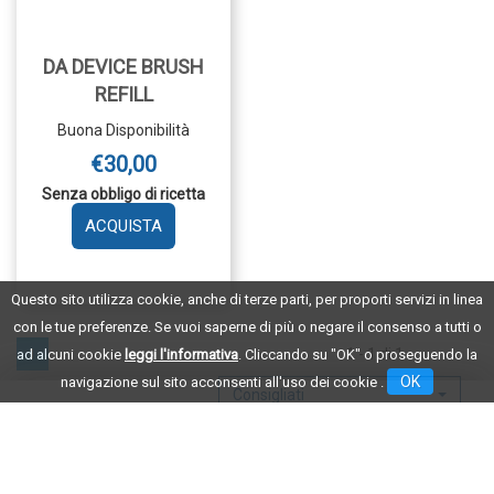
DA DEVICE BRUSH
REFILL
Buona Disponibilità
€30,00
Senza obbligo di ricetta
AGGIUNGI DA
DEVICE
BRUSH
REFILL AL
Questo sito utilizza cookie, anche di terze parti, per proporti servizi in linea
CARRELLO
con le tue preferenze. Se vuoi saperne di più o negare il consenso a tutti o
1 - 1 di 1
ad alcuni cookie
leggi l'informativa
. Cliccando su "OK" o proseguendo la
1
OK
navigazione sul sito acconsenti all'uso dei cookie .
Consigliati