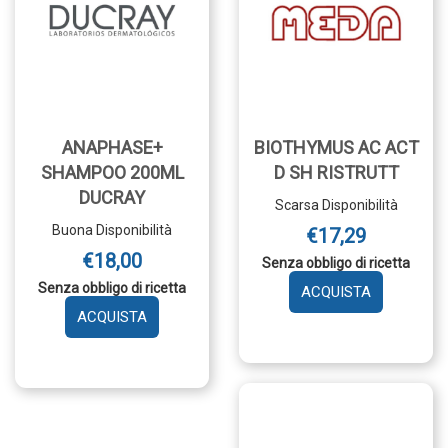
ANAPHASE+
BIOTHYMUS AC ACT
SHAMPOO 200ML
D SH RISTRUTT
DUCRAY
Scarsa Disponibilità
Buona Disponibilità
€17,29
€18,00
Senza obbligo di ricetta
Senza obbligo di ricetta
AGGIUNGI 
AC
AGGIUNGI ANAPHASE+
ACT
SHAMPOO
D
200ML
SH
DUCRAY AL
RISTRUTT 
CARRELLO
CARRELLO