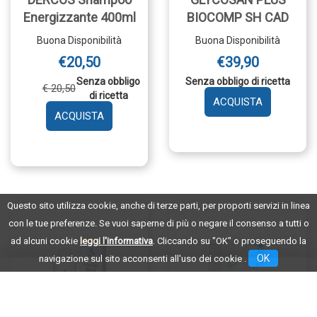
Energizzante 400ml
BIOCOMP SH CAD
Buona Disponibilità
Buona Disponibilità
€20,50
€39,90
Senza obbligo
Senza obbligo di ricetta
€ 20,50
di ricetta
AGGIUNGI 
AGGIUNGI DERCOS
PLUS
SHAMPOO
BIOCOMP
ENERGIZZANTE
SH
400ML AL
CAD AL
CARRELLO
CARRELLO
Questo sito utilizza cookie, anche di terze parti, per proporti servizi in linea
con le tue preferenze. Se vuoi saperne di più o negare il consenso a tutti o
ad alcuni cookie
leggi l'informativa
. Cliccando su "OK" o proseguendo la
OK
navigazione sul sito acconsenti all'uso dei cookie .