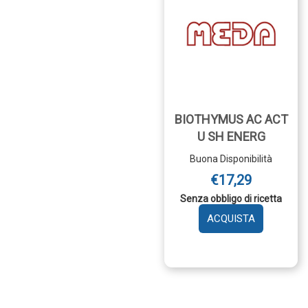
BIOTHYMUS AC ACT
U SH ENERG
Buona Disponibilità
€17,29
Senza obbligo di ricetta
AGGIUNGI 
AC
ACT
U
SH
ENERG AL
CARRELLO