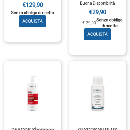
Buona Disponibilità
€129,90
€29,90
Senza obbligo di ricetta
Senza obbligo
AGGIUNGI DERCOS
€ 29,90
di ricetta
AMINEXIL
FIALE
AGGIUNGI 
42
SH
UOMO AL
ANTIFORF
CARRELLO
GRASSI39M
CARRELLO
DERCOS Shampoo
GLYCOSAN PLUS