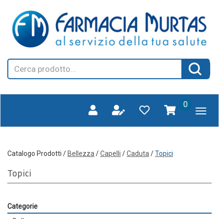
Passa
FARMAGORA'
al
SCANO
contenuto
principale
Cerca
Cerca 
Prodotto
prodotti
0
inseriti
Catalogo Prodotti /
Bellezza
/
Capelli
/
Caduta
/
Topici
Topici
Categorie