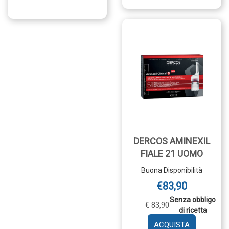
SHAMPOO
21
200ML AL
DONNA AL
CARRELLO
CARRELLO
DERCOS AMINEXIL
FIALE 21 UOMO
Buona Disponibilità
€83,90
Senza obbligo
€ 83,90
di ricetta
AGGIUNGI 