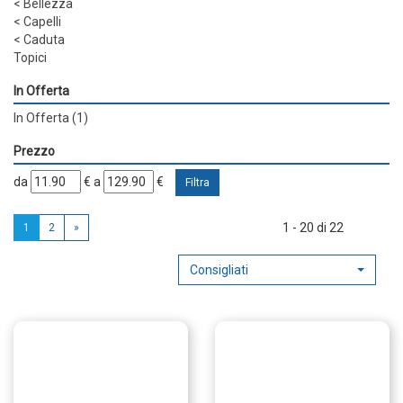
<
Bellezza
<
Capelli
<
Caduta
Topici
In Offerta
In Offerta
(1)
Prezzo
filtra
filtra
da
€
a
€
da
a
1 - 20 di 22
1
2
»
Consigliati