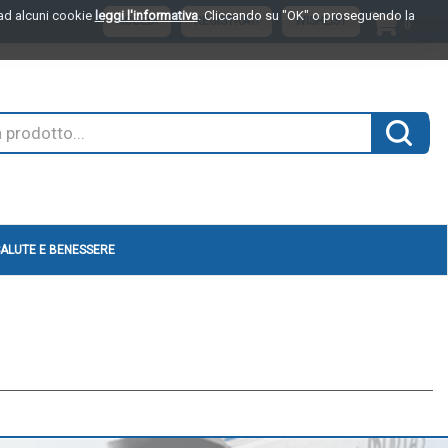
o ad alcuni cookie
leggi l'informativa
. Cliccando su "OK" o proseguendo la
ARTI
ACCEDI
REGISTRATI
WISHLIST
0
INSER
Cerca 
ALUTE E BENESSERE