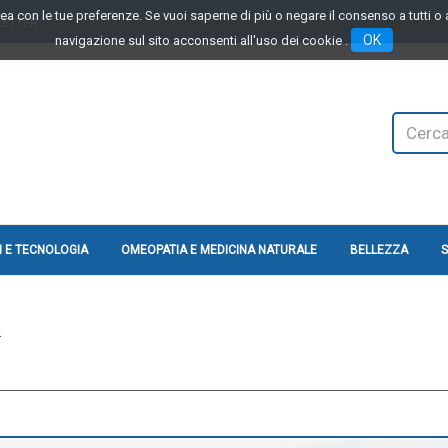
linea con le tue preferenze. Se vuoi saperne di più o negare il consenso a tutti 
LETTER
OK
navigazione sul sito acconsenti all'uso dei cookie .
Cerca
Prodotto
 E TECNOLOGIA
OMEOPATIA E MEDICINA NATURALE
BELLEZZA
S
i