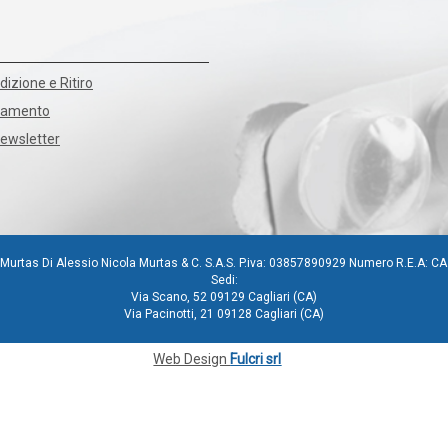
dizione e Ritiro
agamento
Newsletter
Murtas Di Alessio Nicola Murtas & C. S.A.S. P.iva: 03857890929 Numero R.E.A: C
Sedi:
Via Scano, 52 09129 Cagliari (CA)
Via Pacinotti, 21 09128 Cagliari (CA)
Web Design
Fulcri srl