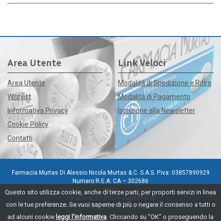
Area Utente
Link Veloci
Area Utente
Modalità di Spedizione e Ritiro
Wishlist
Modalità di Pagamento
Informativa Privacy
Iscrizione alla Newsletter
Cookie Policy
Contatti
Farmacia Murtas Di Alessio Nicola Murtas & C. S.A.S. P.iva: 03857890929
Numero R.E.A: CA – 302686
Sedi:
Questo sito utilizza cookie, anche di terze parti, per proporti servizi in linea
Via Scano, 52 09129 Cagliari (CA)
con le tue preferenze. Se vuoi saperne di più o negare il consenso a tutti o
Via Pacinotti, 21 09128 Cagliari (CA)
ad alcuni cookie
leggi l'informativa
. Cliccando su "OK" o proseguendo la