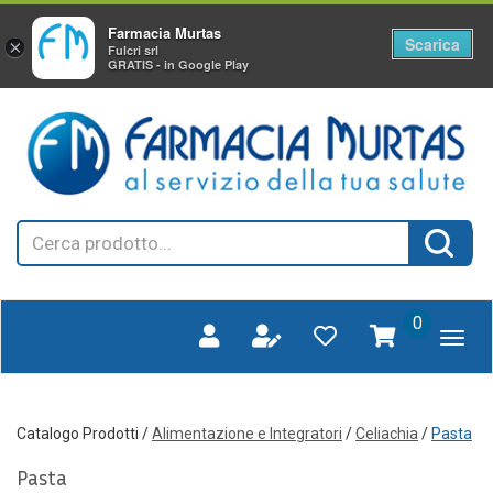
Farmacia Murtas
Scarica
×
Fulcri srl
GRATIS - in Google Play
Passa
FARMAGORA'
al
SCANO
contenuto
principale
Cerca
Cerca 
Prodotto
prodotti
0
inseriti
Catalogo Prodotti /
Alimentazione e Integratori
/
Celiachia
/
Pasta
Pasta