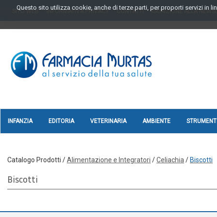
Passa
Questo sito utilizza cookie, anche di terze parti, per proporti servizi in 
SITO WEB
INFORMATIVA PRIVACY
CONTATTI
ISCRIZIONE ALLA NEWS
al
contenuto
principale
FARMAGORA'
SCANO
INFANZIA
EDITORIA
VETERINARIA
AMBIENTE
STRUMENTI
Catalogo Prodotti /
Alimentazione e Integratori
/
Celiachia
/
Biscotti
Biscotti