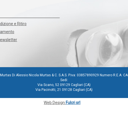
dizione e Ritiro
agamento
Newsletter
Murtas Di Alessio Nicola Murtas & C. S.A.S. P.iva: 03857890929 Numero R.E.A: C
Sedi:
Via Scano, 52 09129 Cagliari (CA)
Via Pacinotti, 21 09128 Cagliari (CA)
Web Design
Fulcri srl