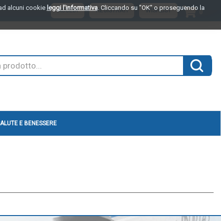
o ad alcuni cookie
leggi l'informativa
. Cliccando su "OK" o proseguendo la
ARTI
ACCEDI
REGISTRATI
WISHLIST
0
INSER
Cerca 
ALUTE E BENESSERE