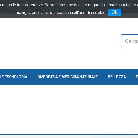
linea con le tue preferenze. Se vuoi saperne di più o negare il consenso a tutti 
LETTER
OK
navigazione sul sito acconsenti all'uso dei cookie .
Cerca
Prodotto
 E TECNOLOGIA
OMEOPATIA E MEDICINA NATURALE
BELLEZZA
S