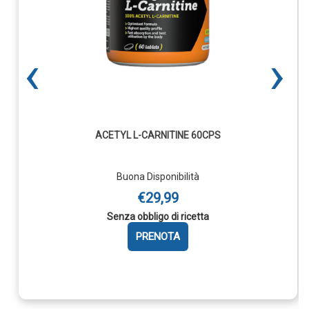
‹
›
ACETYL L-CARNITINE 60CPS
Buona Disponibilità
€29,99
Senza obbligo di ricetta
AGGIUNGI ACETYL
Aggiungi ACETYL
Informazioni
L-
L-
su ACETYL
CARNITINE
L-
CARNITINE
60CPS alla
CARNITINE
60CPS AL
wishlist
60CPS
CARRELLO