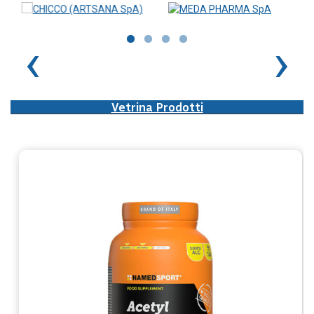
‹
›
Vetrina Prodotti