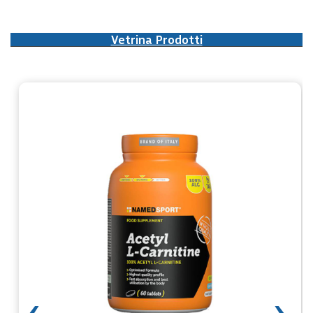
Vetrina Prodotti
‹
›