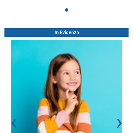
In Evidenza
‹
›