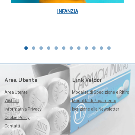
INFANZIA
Area Utente
Link Veloci
Area Utente
Modalità di Spedizione e Ritiro
Wishlist
Modalità di Pagamento
Informativa Privacy
Iscrizione alla Newsletter
Cookie Policy
Contatti