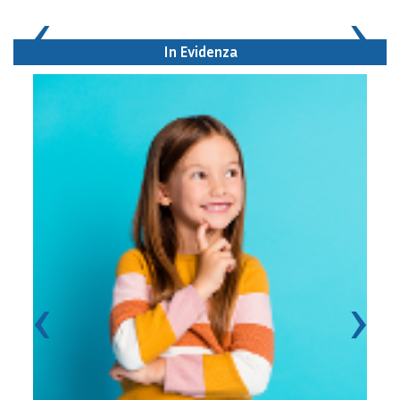
‹
›
In Evidenza
‹
›