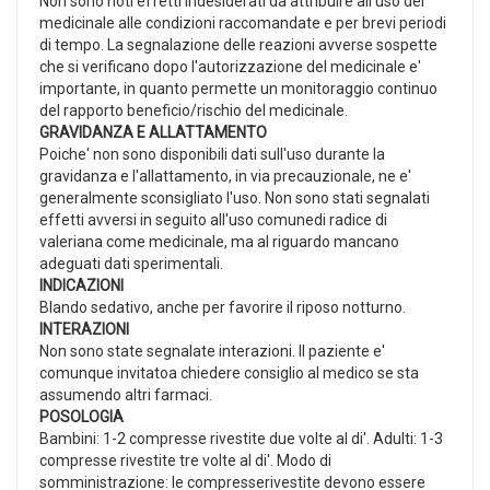
Non sono noti effetti indesiderati da attribuire all'uso del
medicinale alle condizioni raccomandate e per brevi periodi
di tempo. La segnalazione delle reazioni avverse sospette
che si verificano dopo l'autorizzazione del medicinale e'
importante, in quanto permette un monitoraggio continuo
del rapporto beneficio/rischio del medicinale.
GRAVIDANZA E ALLATTAMENTO
Poiche' non sono disponibili dati sull'uso durante la
gravidanza e l'allattamento, in via precauzionale, ne e'
generalmente sconsigliato l'uso. Non sono stati segnalati
effetti avversi in seguito all'uso comunedi radice di
valeriana come medicinale, ma al riguardo mancano
adeguati dati sperimentali.
INDICAZIONI
Blando sedativo, anche per favorire il riposo notturno.
INTERAZIONI
Non sono state segnalate interazioni. Il paziente e'
comunque invitatoa chiedere consiglio al medico se sta
assumendo altri farmaci.
POSOLOGIA
Bambini: 1-2 compresse rivestite due volte al di'. Adulti: 1-3
compresse rivestite tre volte al di'. Modo di
somministrazione: le compresserivestite devono essere