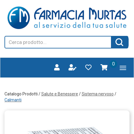
Passa
FARMAGORA'
al
SCANO
contenuto
principale
Cerca
Cerca 
Prodotto
prodotti
0
inseriti
Catalogo Prodotti /
Salute e Benessere
/
Sistema nervoso
/
Calmanti