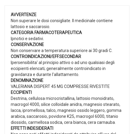
AVVERTENZE
Non superare le dosi consigliate. Il medicinale contiene
lattosio e saccarosio.
CATEGORIA FARMACOTERAPEUTICA
Ipnotici e sedativi.
CONSERVAZIONE
Non conservare a temperatura superiore ai 30 gradi C.
CONTROINDICAZIONI/EFF.SECONDAR
Ipersensibilita' al principio attivo o ad uno qualsiasi degli
eccipienti elencati; generalmente controindicato in
gravidanza e durante l'allattamento.
DENOMINAZIONE
VALERIANA DISPERT 45 MG COMPRESSE RIVESTITE
ECCIPIENTI
Destrina, cellulosa microcristallina, lattosio monoidrato,
macrogol 4000, silice colloidale anidra, magnesio stearato,
lacca, ipromellosa, talco, magnesio ossido leggero, gomma
arabica, saccarosio, povidone K25, macrogol 6000, titanio
diossido, carmellosa sodica, cera bianca, cera carnauba.
EFFETTI INDESIDERATI