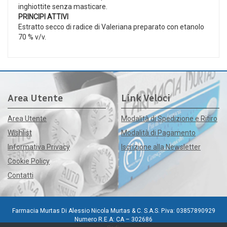
inghiottite senza masticare.
PRINCIPI ATTIVI
Estratto secco di radice di Valeriana preparato con etanolo
70 % v/v.
Area Utente
Link Veloci
Area Utente
Modalità di Spedizione e Ritiro
Wishlist
Modalità di Pagamento
Informativa Privacy
Iscrizione alla Newsletter
Cookie Policy
Contatti
Farmacia Murtas Di Alessio Nicola Murtas & C. S.A.S. P.iva: 03857890929
Numero R.E.A: CA – 302686