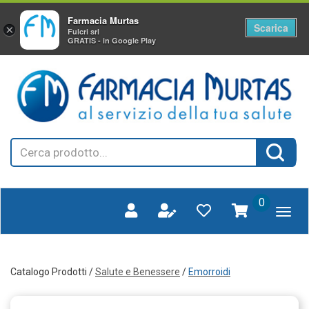
Farmacia Murtas
Scarica
×
Fulcri srl
GRATIS - in Google Play
Passa
FARMAGORA'
al
SCANO
contenuto
principale
Cerca
Cerca 
Prodotto
prodotti
0
inseriti
Catalogo Prodotti /
Salute e Benessere
/
Emorroidi