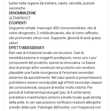
luetici nella regione da trattare, vaiolo, varicella, pustole
vacciniche.
DENOMINAZIONE
ULTRAPROCT
ECCIPIENTI
Unguento rettale: macrogol-400-monoricinoleato; olio di
ricino idrogenato; 2-ottildodecanolo; olio di ricino raffinato;
olio profumato citrus rose. Supposte: gliceridi di acidi grassi
saturi.
EFFETTI INDESIDERATI
Rari casi di irritazione locale con bruciore. Casi di
sensibilizzazione in soggetti predisposti, verso uno o piu'
componenti del prodotto, specie la cincocaina. Le basse
dosi di principi attivi contenuti nel prodotto non rendono
plausibile una facile insorgenza di fenomeni secondari
sistemici da assorbimento. Nel caso questi si presentassero
potrebbero essere riconducibili agli effetti secondari classici
dei corticosteroidi, sia pure di entita' molto ridotta. Per
periodi di trattamentoprolungati (piu' di 4 settimane)
potrebbero manifestarsi sintomi a livello locale quali atrofia
della pelle. In rari casi possono verificarsi reazioni allergiche
a livello della cute. Patologie dell'occhio: con frequenza non