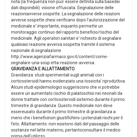
nota (la frequenza non puo' essere definita sulla basedei
dati disponibili): visione offuscata. Segnalazione delle
reazioniavverse sospette. La segnalazione delle reazioni
avverse sospette chesi verificano dopo l'autorizzazione del
medicinale e' importante, inquanto permette un
monitoraggio continuo del rapporto beneficio/rischio del
medicinale. Agli operatori sanitari e' richiesto di segnalare
qualsiasi reazione avversa sospetta tramite il sistema
nazionale di segnalazione
http://www.agenziafarmaco.gov.it/content/come-
segnalare-una-sosp etta-reazione-avversa.
GRAVIDANZA E ALLATTAMENTO
Gravidanza: studi sperimentali sugli animali con i
corticosteroidi hanno evidenziato una tossicita' riproduttiva.
Alcuni studi epidemiologici suggeriscono che vi potrebbe
essere un aumentato rischio di palatoschisi nei neonati da
donne trattate con corticosteroidi sistemici durante il primo
trimestre di gravidanza. Questo medicinale non deve
essereusato durante il primo trimestre di gravidanza a
meno che i beneficinon giustifichino i potenziali rischi per il
feto. Allattamento: non esistono dati del passaggio delle
sostanze nel latte materno, pertantoconsultare il medico
prima dell'utilizzo.