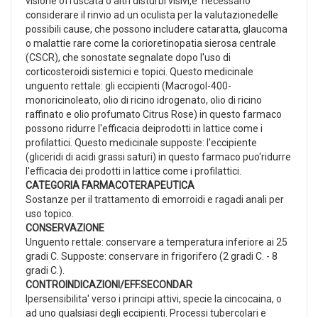
visione offuscata o altri disturbi visivi,e' necessario
considerare il rinvio ad un oculista per la valutazionedelle
possibili cause, che possono includere cataratta, glaucoma
o malattie rare come la corioretinopatia sierosa centrale
(CSCR), che sonostate segnalate dopo l'uso di
corticosteroidi sistemici e topici. Questo medicinale
unguento rettale: gli eccipienti (Macrogol-400-
monoricinoleato, olio di ricino idrogenato, olio di ricino
raffinato e olio profumato Citrus Rose) in questo farmaco
possono ridurre l'efficacia deiprodotti in lattice come i
profilattici. Questo medicinale supposte: l'eccipiente
(gliceridi di acidi grassi saturi) in questo farmaco puo'ridurre
l'efficacia dei prodotti in lattice come i profilattici.
CATEGORIA FARMACOTERAPEUTICA
Sostanze per il trattamento di emorroidi e ragadi anali per
uso topico.
CONSERVAZIONE
Unguento rettale: conservare a temperatura inferiore ai 25
gradi C. Supposte: conservare in frigorifero (2 gradi C. - 8
gradi C.).
CONTROINDICAZIONI/EFF.SECONDAR
Ipersensibilita' verso i principi attivi, specie la cincocaina, o
ad uno qualsiasi degli eccipienti. Processi tubercolari e