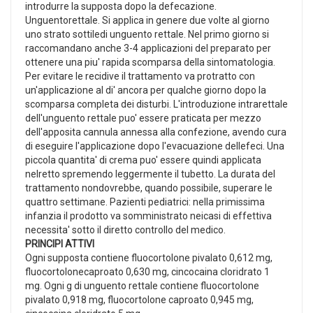
introdurre la supposta dopo la defecazione.
Unguentorettale. Si applica in genere due volte al giorno
uno strato sottiledi unguento rettale. Nel primo giorno si
raccomandano anche 3-4 applicazioni del preparato per
ottenere una piu' rapida scomparsa della sintomatologia.
Per evitare le recidive il trattamento va protratto con
un'applicazione al di' ancora per qualche giorno dopo la
scomparsa completa dei disturbi. L'introduzione intrarettale
dell'unguento rettale puo' essere praticata per mezzo
dell'apposita cannula annessa alla confezione, avendo cura
di eseguire l'applicazione dopo l'evacuazione dellefeci. Una
piccola quantita' di crema puo' essere quindi applicata
nelretto spremendo leggermente il tubetto. La durata del
trattamento nondovrebbe, quando possibile, superare le
quattro settimane. Pazienti pediatrici: nella primissima
infanzia il prodotto va somministrato neicasi di effettiva
necessita' sotto il diretto controllo del medico.
PRINCIPI ATTIVI
Ogni supposta contiene fluocortolone pivalato 0,612 mg,
fluocortolonecaproato 0,630 mg, cincocaina cloridrato 1
mg. Ogni g di unguento rettale contiene fluocortolone
pivalato 0,918 mg, fluocortolone caproato 0,945 mg,