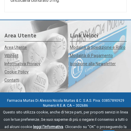
cincocaina cloridrato 5 mg.
Area Utente
Link Veloci
Area Utente
Modalità di Spedizione e Ritiro
Wishlist
Modalità di Pagamento
Informativa Privacy
Iscrizione alla Newsletter
Cookie Policy
Contatti
Farmacia Murtas Di Alessio Nicola Murtas & C. S.A.S. P.iva: 03857890929
Numero R.E.A: CA – 302686
Sedi:
Questo sito utilizza cookie, anche di terze parti, per proporti servizi in linea
Via Scano, 52 09129 Cagliari (CA)
con le tue preferenze. Se vuoi saperne di più o negare il consenso a tutti o
Via Pacinotti, 21 09128 Cagliari (CA)
ad alcuni cookie
leggi l'informativa
. Cliccando su "OK" o proseguendo la