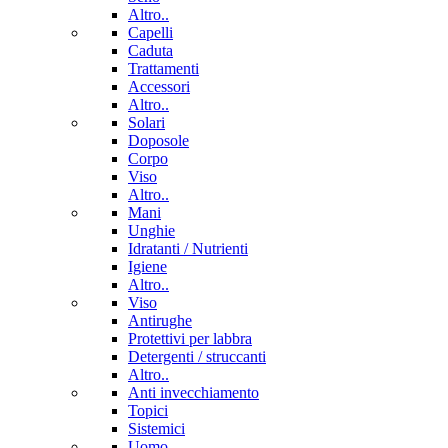
Altro..
Capelli
Caduta
Trattamenti
Accessori
Altro..
Solari
Doposole
Corpo
Viso
Altro..
Mani
Unghie
Idratanti / Nutrienti
Igiene
Altro..
Viso
Antirughe
Protettivi per labbra
Detergenti / struccanti
Altro..
Anti invecchiamento
Topici
Sistemici
Uomo