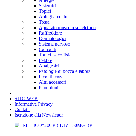
Allergie
Sistemici
Topici
Abbigliamento
Tosse
Apparato muscolo scheletrico
Raffreddore
Dermatologici
Sistema nervoso
Calmanti
Tonici psico/fisici
Febbre
Analgesici
Patologie di bocca e labbra
Incontinenza
Altri accessori
Pannoloni
SITO WEB
Informativa Privacy
Contatti
Iscrizione alla Newsletter