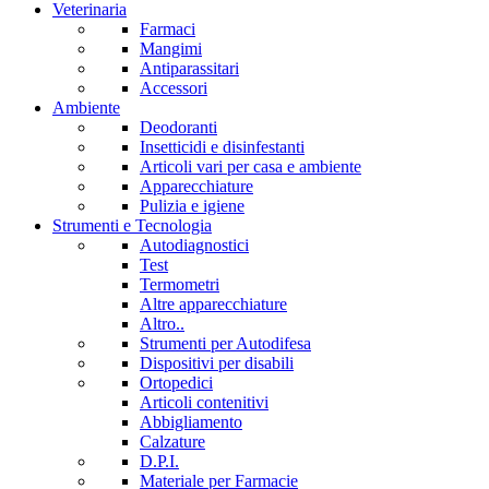
Veterinaria
Farmaci
Mangimi
Antiparassitari
Accessori
Ambiente
Deodoranti
Insetticidi e disinfestanti
Articoli vari per casa e ambiente
Apparecchiature
Pulizia e igiene
Strumenti e Tecnologia
Autodiagnostici
Test
Termometri
Altre apparecchiature
Altro..
Strumenti per Autodifesa
Dispositivi per disabili
Ortopedici
Articoli contenitivi
Abbigliamento
Calzature
D.P.I.
Materiale per Farmacie