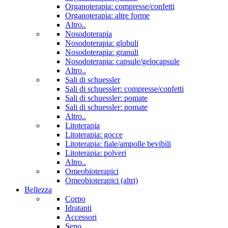
Organoterapia: compresse/confetti
Organoterapia: altre forme
Altro..
Nosodoterapia
Nosodoterapia: globuli
Nosodoterapia: granuli
Nosodoterapia: capsule/gelocapsule
Altro..
Sali di schuessler
Sali di schuessler: compresse/confetti
Sali di schuessler: pomate
Sali di schuessler: pomate
Altro..
Litoterapia
Litoterapia: gocce
Litoterapia: fiale/ampolle bevibili
Litoterapia: polveri
Altro..
Omeobioterapici
Omeobioterapici (altri)
Bellezza
Corpo
Idratanti
Accessori
Seno