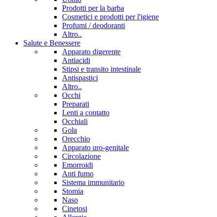
Prodotti per la barba
Cosmetici e prodotti per l'igiene
Profumi / deodoranti
Altro..
Salute e Benessere
Apparato digerente
Antiacidi
Stipsi e transito intestinale
Antispastici
Altro..
Occhi
Preparati
Lenti a contatto
Occhiali
Gola
Orecchio
Apparato uro-genitale
Circolazione
Emorroidi
Anti fumo
Sistema immunitario
Stomia
Naso
Cinetosi