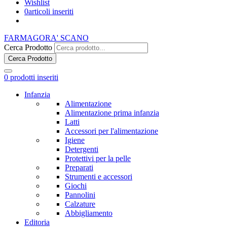
Wishlist
0
articoli inseriti
FARMAGORA' SCANO
Cerca Prodotto
Cerca Prodotto
0
prodotti inseriti
Infanzia
Alimentazione
Alimentazione prima infanzia
Latti
Accessori per l'alimentazione
Igiene
Detergenti
Protettivi per la pelle
Preparati
Strumenti e accessori
Giochi
Pannolini
Calzature
Abbigliamento
Editoria