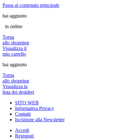
Passa al contenuto principale
hai aggiunto
in ordine
Torna
allo shopping
Visualizza il
mio carrello
hai aggiunto
Torna
allo shopping
Visualizza la
lista dei desideri
SITO WEB
Informativa Privacy
Contatti
Iscrizione alla Newsletter
Accedi
Registrati