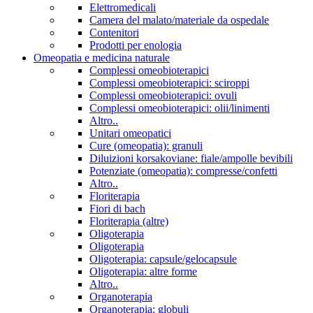
Elettromedicali
Camera del malato/materiale da ospedale
Contenitori
Prodotti per enologia
Omeopatia e medicina naturale
Complessi omeobioterapici
Complessi omeobioterapici: sciroppi
Complessi omeobioterapici: ovuli
Complessi omeobioterapici: olii/linimenti
Altro..
Unitari omeopatici
Cure (omeopatia): granuli
Diluizioni korsakoviane: fiale/ampolle bevibili
Potenziate (omeopatia): compresse/confetti
Altro..
Floriterapia
Fiori di bach
Floriterapia (altre)
Oligoterapia
Oligoterapia
Oligoterapia: capsule/gelocapsule
Oligoterapia: altre forme
Altro..
Organoterapia
Organoterapia: globuli