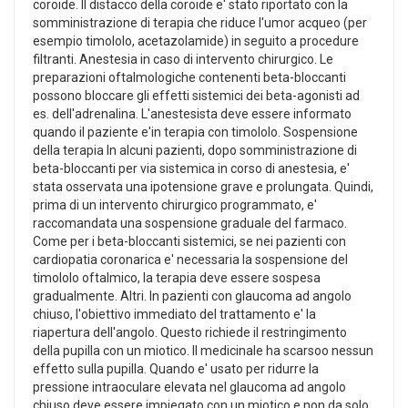
coroide. Il distacco della coroide e' stato riportato con la
somministrazione di terapia che riduce l'umor acqueo (per
esempio timololo, acetazolamide) in seguito a procedure
filtranti. Anestesia in caso di intervento chirurgico. Le
preparazioni oftalmologiche contenenti beta-bloccanti
possono bloccare gli effetti sistemici dei beta-agonisti ad
es. dell'adrenalina. L'anestesista deve essere informato
quando il paziente e'in terapia con timololo. Sospensione
della terapia In alcuni pazienti, dopo somministrazione di
beta-bloccanti per via sistemica in corso di anestesia, e'
stata osservata una ipotensione grave e prolungata. Quindi,
prima di un intervento chirurgico programmato, e'
raccomandata una sospensione graduale del farmaco.
Come per i beta-bloccanti sistemici, se nei pazienti con
cardiopatia coronarica e' necessaria la sospensione del
timololo oftalmico, la terapia deve essere sospesa
gradualmente. Altri. In pazienti con glaucoma ad angolo
chiuso, l'obiettivo immediato del trattamento e' la
riapertura dell'angolo. Questo richiede il restringimento
della pupilla con un miotico. Il medicinale ha scarsoo nessun
effetto sulla pupilla. Quando e' usato per ridurre la
pressione intraoculare elevata nel glaucoma ad angolo
chiuso deve essere impiegato con un miotico e non da solo.