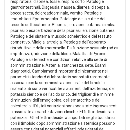
respiratoria, dispnea, tosse, respiro corto. Patologie
gastrointestinali. Disgeusia, nausea, diarrea, dispepsia,
bocca secca, doloreaddominale, vomito. Patologie
epatobiliari. Epatomegalia. Patologie della cute e del
tessuto sottocutaneo. Alopecia, eruzione cutanea similea
psoriasi o esacerbazione della psoriasi, eruzione cutanea.
Patologie del sistema muscolo scheletrico e del tessuto
connettivo. Mialgia, artralgia. Patologie dell'apparato
riproduttivo e della mammella. Disfunzione sessuale (ad es.
impotenza), riduzione della libido, Malattia di Pyronie.
Patologie sistemiche e condizioni relative alla sede di
somministrazione. Astenia, stanchezza, sete. Esami
diagnostici. Cambiamenti importanti clinicamente nei
parametri standard di laboratorio sonostati raramente
associati con la somministrazione orale del timololo
maleato. Si sono verificati lievi aumenti dell'azotemia, del
potassio sierico e dell'acido urico, dei trigliceridi e minime
diminuzioni dell'emoglobina, dell'ematocrito e del
colesterolo HDL; tali variazioni nonsono state ingravescenti
o associate a manifestazioni cliniche. Effetti indesiderati
potenziali. Gli effetti indesiderati riportati negli studi clinici
con il timololo dopo somministrazione sistemica possono
essere considerati potenziali effetti indesiderati del