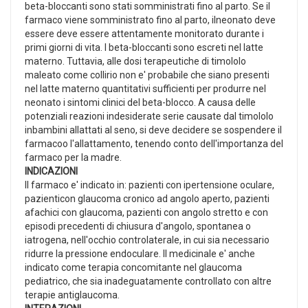
beta-bloccanti sono stati somministrati fino al parto. Se il
farmaco viene somministrato fino al parto, ilneonato deve
essere deve essere attentamente monitorato durante i
primi giorni di vita. I beta-bloccanti sono escreti nel latte
materno. Tuttavia, alle dosi terapeutiche di timololo
maleato come collirio non e' probabile che siano presenti
nel latte materno quantitativi sufficienti per produrre nel
neonato i sintomi clinici del beta-blocco. A causa delle
potenziali reazioni indesiderate serie causate dal timololo
inbambini allattati al seno, si deve decidere se sospendere il
farmacoo l'allattamento, tenendo conto dell'importanza del
farmaco per la madre.
INDICAZIONI
Il farmaco e' indicato in: pazienti con ipertensione oculare,
pazienticon glaucoma cronico ad angolo aperto, pazienti
afachici con glaucoma, pazienti con angolo stretto e con
episodi precedenti di chiusura d'angolo, spontanea o
iatrogena, nell'occhio controlaterale, in cui sia necessario
ridurre la pressione endoculare. Il medicinale e' anche
indicato come terapia concomitante nel glaucoma
pediatrico, che sia inadeguatamente controllato con altre
terapie antiglaucoma.