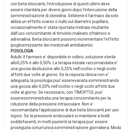
con beta-bloccanti, l'introduzione di questi ultimi deve
essere ritardata per diversi giorni dopo l'interruzione della
somministrazione di clonidina. Sebbene il farmaco da solo
abbia un effetto scarso o nullo sul diametro pupillare,
occasionalmente e' stata riportata midriasi risultante
dall'uso concomitante di timololo maleato oftalmico e
adrenalina. Ibeta-bloccanti possono incrementare l'effetto
ipoglicemizzante dei medicinali antidiabetici.
POSOLOGIA
Adulti. Il farmaco e' disponibile in collirio, soluzione sterile
allo0,25% e allo 0,50%. La terapia iniziale raccomandata e'
una goccia disoluzione allo 0,25% nell'occhio o negli occhi
affetti due volte al giorno. Se la risposta clinica non e'
adeguata, la posologia puo' esserevariata somministrando
una goccia allo 0,50% nell'occhio o negli occhi affetti due
volte al giorno. Se necessario, con TIMOPTOL puo'
esseresomministrata una terapia concomitante per la
riduzione della pressione intraoculare. Non e'
raccomandata l'applicazione di due beta-bloccanti per uso
topico. Se la pressione endoculare si mantiene a livelli
soddisfacenti, in molti pazienti la terapia puo' essere
proseguita conun'unica somministrazione giornaliera. Modo