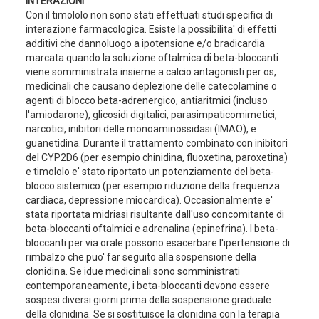
INTERAZIONI
Con il timololo non sono stati effettuati studi specifici di
interazione farmacologica. Esiste la possibilita' di effetti
additivi che dannoluogo a ipotensione e/o bradicardia
marcata quando la soluzione oftalmica di beta-bloccanti
viene somministrata insieme a calcio antagonisti per os,
medicinali che causano deplezione delle catecolamine o
agenti di blocco beta-adrenergico, antiaritmici (incluso
l'amiodarone), glicosidi digitalici, parasimpaticomimetici,
narcotici, inibitori delle monoaminossidasi (IMAO), e
guanetidina. Durante il trattamento combinato con inibitori
del CYP2D6 (per esempio chinidina, fluoxetina, paroxetina)
e timololo e' stato riportato un potenziamento del beta-
blocco sistemico (per esempio riduzione della frequenza
cardiaca, depressione miocardica). Occasionalmente e'
stata riportata midriasi risultante dall'uso concomitante di
beta-bloccanti oftalmici e adrenalina (epinefrina). I beta-
bloccanti per via orale possono esacerbare l'ipertensione di
rimbalzo che puo' far seguito alla sospensione della
clonidina. Se idue medicinali sono somministrati
contemporaneamente, i beta-bloccanti devono essere
sospesi diversi giorni prima della sospensione graduale
della clonidina. Se si sostituisce la clonidina con la terapia