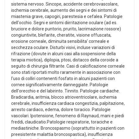
sistema nervoso. Sincope, accidente cerebrovascolare,
ischemia cerebrale, aumento dei segni e dei sintomi di
miastenia grave, capogiri, parestesia e cefalea. Patologie
dell'occhio. Segni e sintomi diirritazione oculare (ad es.
bruciore e dolore puntorio, prurito, lacrimazione rossore)
congiuntivite, blefarite, cheratite, visione offuscata,
erosione corneale, diminuita sensibilita' corneale e
secchezza oculare. Disturbi visivi, incluse variazioni di
rifrazione (dovute in alcuni casi alla sospensione della
terapia miotica), diplopia, ptosi, distacco della coroide a
seguito di chirurgia filtrante. Casi di calcificazione corneale
sono stati riportati molto raramente in associazione con
l'uso di colliri contenenti fosfato in alcuni pazienti con
cornee significativamente danneggiate. Patologie
dell'orecchio e del labirinto. Tinnito. Patologie cardiache.
Bradicardia, aritmia, blocco atrioventricolare, ischemia
cerebrale, insufficienza cardiaca congestizia, palpitazione,
arresto cardiaco, edema, dolore toracico. Patologie
vascolari. Ipotensione, fenomeno di Raynaud, mani e piedi
freddi, claudicatio.Patologie respiratorie, toraciche e
mediastiniche. Broncospasmo (soprattutto in pazienti con
preesistente malattia broncospastica), insufficienza