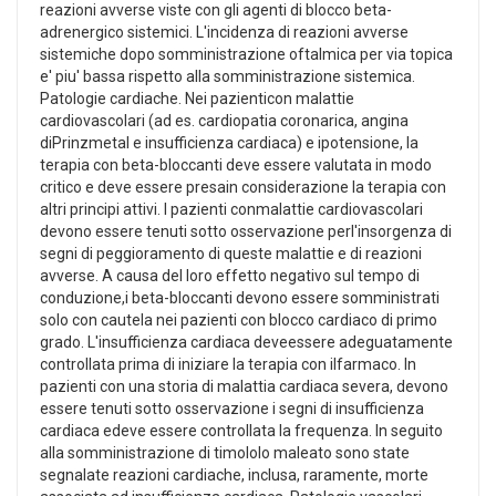
reazioni avverse viste con gli agenti di blocco beta-
adrenergico sistemici. L'incidenza di reazioni avverse
sistemiche dopo somministrazione oftalmica per via topica
e' piu' bassa rispetto alla somministrazione sistemica.
Patologie cardiache. Nei pazienticon malattie
cardiovascolari (ad es. cardiopatia coronarica, angina
diPrinzmetal e insufficienza cardiaca) e ipotensione, la
terapia con beta-bloccanti deve essere valutata in modo
critico e deve essere presain considerazione la terapia con
altri principi attivi. I pazienti conmalattie cardiovascolari
devono essere tenuti sotto osservazione perl'insorgenza di
segni di peggioramento di queste malattie e di reazioni
avverse. A causa del loro effetto negativo sul tempo di
conduzione,i beta-bloccanti devono essere somministrati
solo con cautela nei pazienti con blocco cardiaco di primo
grado. L'insufficienza cardiaca deveessere adeguatamente
controllata prima di iniziare la terapia con ilfarmaco. In
pazienti con una storia di malattia cardiaca severa, devono
essere tenuti sotto osservazione i segni di insufficienza
cardiaca edeve essere controllata la frequenza. In seguito
alla somministrazione di timololo maleato sono state
segnalate reazioni cardiache, inclusa, raramente, morte