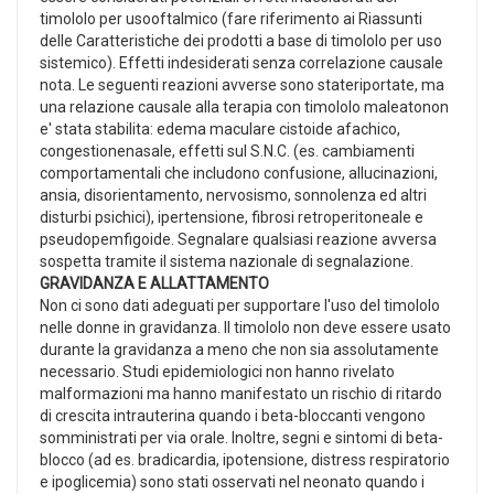
timololo per usooftalmico (fare riferimento ai Riassunti
delle Caratteristiche dei prodotti a base di timololo per uso
sistemico). Effetti indesiderati senza correlazione causale
nota. Le seguenti reazioni avverse sono stateriportate, ma
una relazione causale alla terapia con timololo maleatonon
e' stata stabilita: edema maculare cistoide afachico,
congestionenasale, effetti sul S.N.C. (es. cambiamenti
comportamentali che includono confusione, allucinazioni,
ansia, disorientamento, nervosismo, sonnolenza ed altri
disturbi psichici), ipertensione, fibrosi retroperitoneale e
pseudopemfigoide. Segnalare qualsiasi reazione avversa
sospetta tramite il sistema nazionale di segnalazione.
GRAVIDANZA E ALLATTAMENTO
Non ci sono dati adeguati per supportare l'uso del timololo
nelle donne in gravidanza. Il timololo non deve essere usato
durante la gravidanza a meno che non sia assolutamente
necessario. Studi epidemiologici non hanno rivelato
malformazioni ma hanno manifestato un rischio di ritardo
di crescita intrauterina quando i beta-bloccanti vengono
somministrati per via orale. Inoltre, segni e sintomi di beta-
blocco (ad es. bradicardia, ipotensione, distress respiratorio
e ipoglicemia) sono stati osservati nel neonato quando i