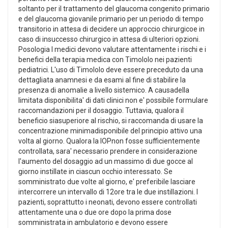
soltanto per il trattamento del glaucoma congenito primario
e del glaucoma giovanile primario per un periodo di tempo
transitorio in attesa di decidere un approccio chirurgicoe in
caso di insuccesso chirurgico in attesa di ulteriori opzioni.
Posologia I medici devono valutare attentamente i rischi e i
benefici della terapia medica con Timololo nei pazienti
pediatrici. L'uso di Timololo deve essere preceduto da una
dettagliata anamnesi e da esami al fine di stabilire la
presenza di anomalie a livello sistemico. A causadella
limitata disponibilita' di dati clinici non e' possibile formulare
raccomandazioni per il dosaggio. Tuttavia, qualora il
beneficio siasuperiore al rischio, si raccomanda di usare la
concentrazione minimadisponibile del principio attivo una
volta al giorno. Qualora la IOPnon fosse sufficientemente
controllata, sara' necessario prendere in considerazione
l'aumento del dosaggio ad un massimo di due gocce al
giorno instillate in ciascun occhio interessato. Se
somministrato due volte al giorno, e' preferibile lasciare
intercorrere un intervallo di 12ore tra le due instillazioni. I
pazienti, soprattutto i neonati, devono essere controllati
attentamente una o due ore dopo la prima dose
somministrata in ambulatorio e devono essere