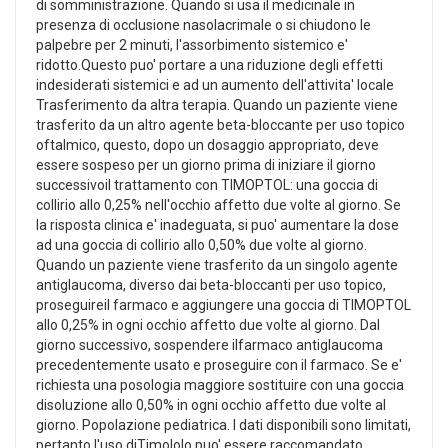
di somministrazione. Quando si usa il medicinale in
presenza di occlusione nasolacrimale o si chiudono le
palpebre per 2 minuti, l'assorbimento sistemico e'
ridotto.Questo puo' portare a una riduzione degli effetti
indesiderati sistemici e ad un aumento dell'attivita' locale
Trasferimento da altra terapia. Quando un paziente viene
trasferito da un altro agente beta-bloccante per uso topico
oftalmico, questo, dopo un dosaggio appropriato, deve
essere sospeso per un giorno prima di iniziare il giorno
successivoil trattamento con TIMOPTOL: una goccia di
collirio allo 0,25% nell'occhio affetto due volte al giorno. Se
la risposta clinica e' inadeguata, si puo' aumentare la dose
ad una goccia di collirio allo 0,50% due volte al giorno.
Quando un paziente viene trasferito da un singolo agente
antiglaucoma, diverso dai beta-bloccanti per uso topico,
proseguireil farmaco e aggiungere una goccia di TIMOPTOL
allo 0,25% in ogni occhio affetto due volte al giorno. Dal
giorno successivo, sospendere ilfarmaco antiglaucoma
precedentemente usato e proseguire con il farmaco. Se e'
richiesta una posologia maggiore sostituire con una goccia
disoluzione allo 0,50% in ogni occhio affetto due volte al
giorno. Popolazione pediatrica. I dati disponibili sono limitati,
pertanto l'uso diTimololo puo' essere raccomandato