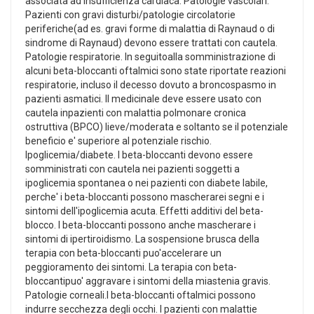
associata ad insufficienza cardiaca. Patologie vascolari.
Pazienti con gravi disturbi/patologie circolatorie
periferiche(ad es. gravi forme di malattia di Raynaud o di
sindrome di Raynaud) devono essere trattati con cautela.
Patologie respiratorie. In seguitoalla somministrazione di
alcuni beta-bloccanti oftalmici sono state riportate reazioni
respiratorie, incluso il decesso dovuto a broncospasmo in
pazienti asmatici. Il medicinale deve essere usato con
cautela inpazienti con malattia polmonare cronica
ostruttiva (BPCO) lieve/moderata e soltanto se il potenziale
beneficio e' superiore al potenziale rischio.
Ipoglicemia/diabete. I beta-bloccanti devono essere
somministrati con cautela nei pazienti soggetti a
ipoglicemia spontanea o nei pazienti con diabete labile,
perche' i beta-bloccanti possono mascherarei segni e i
sintomi dell'ipoglicemia acuta. Effetti additivi del beta-
blocco. I beta-bloccanti possono anche mascherare i
sintomi di ipertiroidismo. La sospensione brusca della
terapia con beta-bloccanti puo'accelerare un
peggioramento dei sintomi. La terapia con beta-
bloccantipuo' aggravare i sintomi della miastenia gravis.
Patologie corneali.I beta-bloccanti oftalmici possono
indurre secchezza degli occhi. I pazienti con malattie