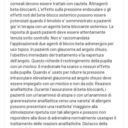
corneali devono essere trattati con cautela. Altriagenti
beta-bloccanti. L'effetto sulla pressione endoculare o gli
effetti noti del beta-blocco sistemico possono essere
potenziati quando il timololo e' somministrato a pazienti
gia' in terapia con un agente beta-bloccante sistemico. La
risposta di questi pazienti deve essere attentamente
tenuta sotto controllo. Non e' raccomandata
l'applicazionedi due agenti di blocco beta-adrenergico per
uso topico. In pazienti con glaucoma ad angolo chiuso,
l'obiettivo immediato del trattamento e'la riapertura
dell'angolo. Questo richiede il restringimento della pupilla
con un miotico. Il medicinale ha scarso o nessun effetto
sulla pupilla. Quando e' usato per ridurre la pressione
intraoculare elevatanel glaucoma ad angolo chiuso deve
essere impiegato con un miotico e non da solo. Reazioni
anafilattiche. Durante l'assunzione di beta-bloccanti, i
pazienti con un'anamnesi di atopia o con un'anamnesi di
gravereazione anafilattica verso una varieta' di allergeni
possono presentare una reattivita' maggiore alla
stimolazione ripetuta con tali allergeni e possono non
rispondere alla dose di adrenalina normalmente usataper il
trattamento delle reazioni anafilattiche. Distacco della