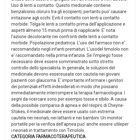
Uso di lenti a contatto. Questo medicinale contiene
benzalconio cloruro tra gli eccipienti, pertanto puo' causare
irritazione agli occhi. Eviti il contatto con lenti a contatto
morbide. Tolga le lenti a contatto prima dell'applicazione e
aspetti almeno 15 minuti prima di riapplicarle. E' nota
l'azione decolorante nei confronti delle lenti a contatto
morbide. Popolazione pediatrica. L'uso del farmaco non e'
raccomandato negli infanti prematuri. L'usodel timololo non
e' raccomandato nella prima infanzia. Se l'impiego fosse
necessario deve essere somministrato sotto stretto
controllo dello specialista. In generale, le soluzioni del
medicinale devono essereusate con cautela nei giovani
pazienti con glaucoma. E' importante informare i genitori
dei potenziali effetti indesiderati in modo che possano
immediatamente interrompere la terapia farmacologica. I
segni da ricercare sono per esempio tosse e sibilo. A causa
della possibile comparsa di apnea e del respiro di Cheyne-
Stokes, il medicinale deve essere usato con estrema
cautela nei neonati, nei lattanti e nei bambini. Un monitor
portatile per la verifica dell'apnea puo' anche essere utileper
i neonati in trattamento con Timololo.
CATEGORIA FARMACOTERAPEUTICA