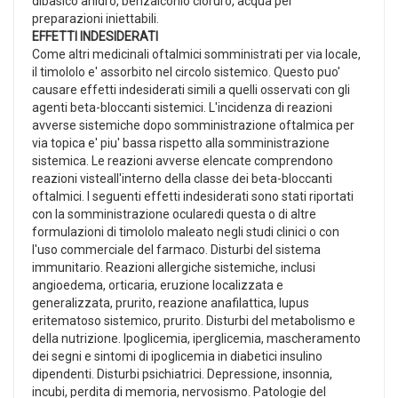
dibasico anidro, benzalconio cloruro, acqua per
preparazioni iniettabili.
EFFETTI INDESIDERATI
Come altri medicinali oftalmici somministrati per via locale,
il timololo e' assorbito nel circolo sistemico. Questo puo'
causare effetti indesiderati simili a quelli osservati con gli
agenti beta-bloccanti sistemici. L'incidenza di reazioni
avverse sistemiche dopo somministrazione oftalmica per
via topica e' piu' bassa rispetto alla somministrazione
sistemica. Le reazioni avverse elencate comprendono
reazioni visteall'interno della classe dei beta-bloccanti
oftalmici. I seguenti effetti indesiderati sono stati riportati
con la somministrazione ocularedi questa o di altre
formulazioni di timololo maleato negli studi clinici o con
l'uso commerciale del farmaco. Disturbi del sistema
immunitario. Reazioni allergiche sistemiche, inclusi
angioedema, orticaria, eruzione localizzata e
generalizzata, prurito, reazione anafilattica, lupus
eritematoso sistemico, prurito. Disturbi del metabolismo e
della nutrizione. Ipoglicemia, iperglicemia, mascheramento
dei segni e sintomi di ipoglicemia in diabetici insulino
dipendenti. Disturbi psichiatrici. Depressione, insonnia,
incubi, perdita di memoria, nervosismo. Patologie del