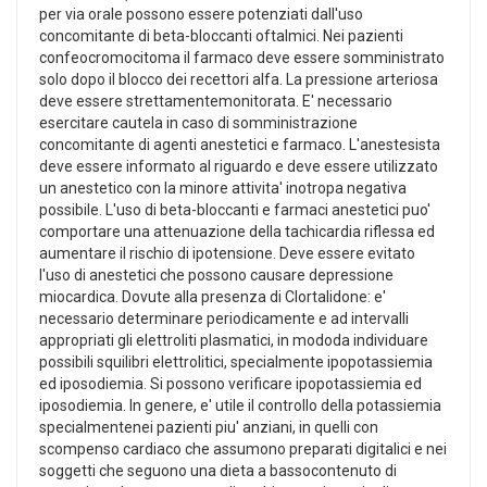
per via orale possono essere potenziati dall'uso
concomitante di beta-bloccanti oftalmici. Nei pazienti
confeocromocitoma il farmaco deve essere somministrato
solo dopo il blocco dei recettori alfa. La pressione arteriosa
deve essere strettamentemonitorata. E' necessario
esercitare cautela in caso di somministrazione
concomitante di agenti anestetici e farmaco. L'anestesista
deve essere informato al riguardo e deve essere utilizzato
un anestetico con la minore attivita' inotropa negativa
possibile. L'uso di beta-bloccanti e farmaci anestetici puo'
comportare una attenuazione della tachicardia riflessa ed
aumentare il rischio di ipotensione. Deve essere evitato
l'uso di anestetici che possono causare depressione
miocardica. Dovute alla presenza di Clortalidone: e'
necessario determinare periodicamente e ad intervalli
appropriati gli elettroliti plasmatici, in mododa individuare
possibili squilibri elettrolitici, specialmente ipopotassiemia
ed iposodiemia. Si possono verificare ipopotassiemia ed
iposodiemia. In genere, e' utile il controllo della potassiemia
specialmentenei pazienti piu' anziani, in quelli con
scompenso cardiaco che assumono preparati digitalici e nei
soggetti che seguono una dieta a bassocontenuto di