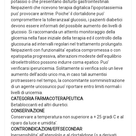
potassio o che presentano disturbi gastrointestinali.
Neipazienti che ricevono terapia digitalica l'ipopotassiemia
puo' provocare aritmie. Poiche' il clortalidone puo'
compromettere la tolleranzaal glucosio, i pazienti diabetici
devono essere informati del possibile aumento dei livelli di
glucosio. Si raccomanda un attento monitoraggio della
glicemia nella fase iniziale della terapia ed il controllo della
glucosuria ad intervalli regolari nel trattamento prolungato.
Neipazienti con funzionalita' epatica compromessa o con
epatopatia progressiva, alterazioni modeste dell'equilibrio
idroelettrolitico possono indurre coma epatico. Puo'
verificarsi iperuricemia. Solitamente si verifica solo un lieve
aumento dell'acido urico ma, in caso tali aumentisi
protraessero nel tempo, la concomitante somministrazione
di un agente uricosurico puo' riportare entro limiti normali i
livelli di uricemia.
CATEGORIA FARMACOTERAPEUTICA
Betabloccanti ed altri diuretici.
CONSERVAZIONE
Conservare a temperatura non superiore a + 25 gradi C e al
riparo da luce e umidita'.
CONTROINDICAZIONI/EFF.SECONDAR
Ipersensibilita' all'atenololo e al clortalidone (o a derivati