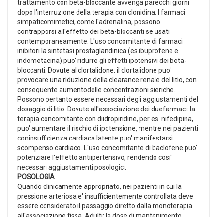
trattamento con beta-bloccante avvenga parecchi giorni
dopo l'interruzione della terapia con clonidina. I farmaci
simpaticomimetici, come l'adrenalina, possono
contrapporsi all'effetto dei beta-bloccanti se usati
contemporaneamente. L'uso concomitante di farmaci
inibitori la sintetasi prostaglandinica (es.ibuprofene e
indometacina) puo' ridurre gli effetti ipotensivi dei beta-
bloccanti. Dovute al clortalidone: il clortalidone puo'
provocare una riduzione della clearance renale del litio, con
conseguente aumentodelle concentrazioni sieriche.
Possono pertanto essere necessari degli aggiustamenti del
dosaggio di litio. Dovute all'associazione dei duefarmaci: la
terapia concomitante con diidropiridine, per es. nifedipina,
puo' aumentare il rischio di ipotensione, mentre nei pazienti
coninsufficienza cardiaca latente puo' manifestarsi
scompenso cardiaco. L'uso concomitante di baclofene puo'
potenziare l'effetto antiipertensivo, rendendo cosi'
necessari aggiustamenti posologici.
POSOLOGIA
Quando clinicamente appropriato, nei pazienti in cui la
pressione arteriosa e' insufficientemente controllata deve
essere considerato il passaggio diretto dalla monoterapia
all'associazione fissa. Adulti: la dose di mantenimento