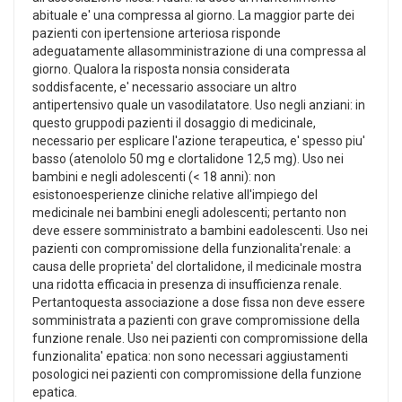
abituale e' una compressa al giorno. La maggior parte dei
pazienti con ipertensione arteriosa risponde
adeguatamente allasomministrazione di una compressa al
giorno. Qualora la risposta nonsia considerata
soddisfacente, e' necessario associare un altro
antipertensivo quale un vasodilatatore. Uso negli anziani: in
questo gruppodi pazienti il dosaggio di medicinale,
necessario per esplicare l'azione terapeutica, e' spesso piu'
basso (atenololo 50 mg e clortalidone 12,5 mg). Uso nei
bambini e negli adolescenti (< 18 anni): non
esistonoesperienze cliniche relative all'impiego del
medicinale nei bambini enegli adolescenti; pertanto non
deve essere somministrato a bambini eadolescenti. Uso nei
pazienti con compromissione della funzionalita'renale: a
causa delle proprieta' del clortalidone, il medicinale mostra
una ridotta efficacia in presenza di insufficienza renale.
Pertantoquesta associazione a dose fissa non deve essere
somministrata a pazienti con grave compromissione della
funzione renale. Uso nei pazienti con compromissione della
funzionalita' epatica: non sono necessari aggiustamenti
posologici nei pazienti con compromissione della funzione
epatica.