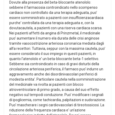
Dovute alla presenza del beta-bloccante atenololo:
sebbene il farmacosia controindicato nello scompenso
cardiaco non controllato da una terapia adeguata, puo'
essere somministrato a pazienti con insufficienzacardiaca
purche' controllata da una terapia adeguata e, con la
dovutacautela, a pazienti con una riserva cardiaca scarsa.
Nei pazienti affetti da angina di Prinzmetal, il medicinale
puo' aumentare il numero ela durata delle crisi anginose
tramite vasocostrizione arteriosa coronarica mediata dagli
alfa recettori. Tuttavia, seppur con la massima cautela, puo'
essere considerato il suo impiego in questi pazienti, in
quanto l'atenololo e' un beta-bloccante beta-1 selettivo.
Sebbene sia controindicato in caso di gravi disturbi della
circolazione arteriosa periferica, il farmaco puo' indurre un
aggravamento anche dei disordinivascolari periferici di
modesta entita'. Particolare cautela nella somministrazione
del medicinale va rivolta ai pazienti con blocco
atrioventricolare di primo grado, a causa del suo effetto
negativo sul tempodi conduzione. Puo' modificare i segnali
di ipoglicemia, come tachicardia, palpitazioni e sudorazione.
Puo' mascherare i segni cardiovascolari di tireotossicosi. La
riduzione della frequenza cardiaca e' un'azione