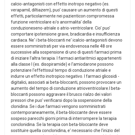
calcio-antagonisti con effetto inotropo negativo (es.
verapamil, diltiazem), puo' causare un aumento di questi
effetti, particolarmente nei pazienticon compromessa
funzione ventricolare e/o anormalita' della
conduzioneseno-atriale o atrio-ventricolare. Cio' puo'
comportare ipotensione grave, bradicardia e insufficienza
cardiaca. Ne' i beta-bloccanti ne' icalcio-antagonisti devono
essere somministrati per via endovenosa nelle 48 ore
successive alla sospensione di uno di questi farmaci prima
di iniziare l'altra terapia. I farmaci antiaritmici appartenenti
alla classe I (es. disopiramide) e l'amiodarone possono
potenziare l'effettosul tempo di conduzione atriale e
indurre un effetto inotropico negativo. I farmaci glicosidi -
digitalici, associati ai beta-bloccanti, possono provocare un
aumento del tempo di conduzione atrioventricolare.I beta-
bloccanti possono aggravare il brusco rialzo dei valori
pressori che puo' verificarsi dopo la sospensione della
clonidina. Se i due farmaci vengono somministrati
contemporaneamente, il beta-bloccante deve essere
sospeso parecchi giorni prima di interrompere la terapia
conclonidina. Se la terapia con beta-bloccante deve
sostituire quella conclonidina, e' necessario che l'inizio del