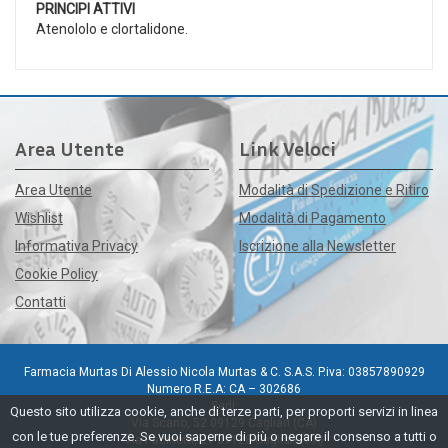
PRINCIPI ATTIVI
Atenololo e clortalidone.
Area Utente
Link Veloci
Area Utente
Modalità di Spedizione e Ritiro
Wishlist
Modalità di Pagamento
Informativa Privacy
Iscrizione alla Newsletter
Cookie Policy
Contatti
Farmacia Murtas Di Alessio Nicola Murtas & C. S.A.S. P.iva: 03857890929
Numero R.E.A: CA – 302686
Sedi:
Questo sito utilizza cookie, anche di terze parti, per proporti servizi in linea
Via Scano, 52 09129 Cagliari (CA)
con le tue preferenze. Se vuoi saperne di più o negare il consenso a tutti o
Via Pacinotti, 21 09128 Cagliari (CA)