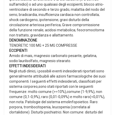
sulfamidici) o ad uno qualsiasi degli eccipienti; blocco atrio-
ventricolare di secondo e terzo grado; malattia del nodo del
seno; bradicardia; insufficienza cardiaca non controllata;
shock cardiogeno; ipotensione; gravi disturbi della
circolazione arteriosa periferica; Grave compromissione
della funzione renale; acidosi metabolica; feocromocitoma
non trattato; gravidanza e allattamento.
DENOMINAZIONE
TENORETIC 100 MG + 25 MG COMPRESSE
ECCIPIENTI
Amido di mais, magnesio carbonato pesante, gelatina,
sodio laurilsolfato, magnesio stearato.
EFFETTI INDESIDERATI
Negli studi clinici, i possibili eventi indesiderati riportati sono
generalmente attribuibili alle azioni farmacologiche dei suoi
componenti. I seguenti effetti indesiderati, classificati per
sistema corporeo,sono stati riportati con le seguenti
frequenze: molto comune (>=10%),comune (1-9,9%), non
comune (0,1-0,9%), raro (0,01-0,09%) e molto raro(<0,01%),
non nota. Patologie del sistema emolinfopoietico. Raro:
porpora, trombocitopenia, leucopenia (correlata al
clortalidone). Disturbi psichiatrici. Non comune: disturbi del