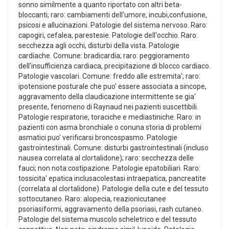
sonno similmente a quanto riportato con altri beta-
bloccanti; raro: cambiamenti dell'umore, incubi,confusione,
psicosi e allucinazioni. Patologie del sistema nervoso. Raro:
capogiri, cefalea, parestesie. Patologie dell'occhio. Raro:
secchezza agli occhi, disturbi della vista. Patologie
cardiache. Comune: bradicardia; raro: peggioramento
dell'insufficienza cardiaca, precipitazione di blocco cardiaco.
Patologie vascolari. Comune: freddo alle estremita'; raro:
ipotensione posturale che puo' essere associata a sincope,
aggravamento della claudicazione intermittente se gia'
presente, fenomeno di Raynaud nei pazienti suscettibili.
Patologie respiratorie, toraciche e mediastiniche. Raro: in
pazienti con asma bronchiale o conuna storia di problemi
asmatici puo' verificarsi broncospasmo. Patologie
gastrointestinali. Comune: disturbi gastrointestinali (incluso
nausea correlata al clortalidone); raro: secchezza delle
fauci; non nota:costipazione. Patologie epatobiliari. Raro:
tossicita' epatica inclusacolestasi intraepatica, pancreatite
(correlata al clortalidone). Patologie della cute e del tessuto
sottocutaneo. Raro: alopecia, reazionicutanee
psoriasiformi, aggravamento della psoriasi, rash cutaneo.
Patologie del sistema muscolo scheletrico e del tessuto