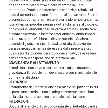
connettivo. Non nota: sindrome simil-lupoide. Patologie
dell'apparato riproduttivo e della mammella. Raro:
impotenza. Patologie sistemiche e condizioni relative alla
sede di somministrazione. Comune: affaticamento. Esami
diagnostici. Comune: correlate al clortalidone: iperuricemia,
iponatriemia, ipopotassiemia, ridotta tolleranza al glucosio;
non comune: aumenti deilivelli di transaminasi; molto raro:
e' stato osservato un incrementodi anticorpi antinucleo di
cui, tuttavia, non e' chiara la rilevanzaclinica. Qualora,
secondo il giudizio clinico, la qualita' di vita delpaziente
venisse negativamente interessata dalla presenza di un
qualsiasi effetto indesiderato sopraelencato, deve essere
considerata la sospensione del trattamento.
GRAVIDANZA E ALLATTAMENTO
Il medicinale non deve essere somministrato durante la
gravidanza. Ilprodotto non deve essere somministrato alle
donne che allattano.
INDICAZIONI
Trattamento dell'ipertensione essenziale nei pazienti in cui
la pressione arteriosa non e' adeguatamente controllata
dalla sola monoterapiacon atenololo o clortalidone.
INTERAZIONI
Dovute all'atenololo: l'uso concomitante di beta-bloccanti e