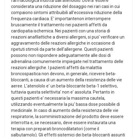
farmacologica indotta dall'atenololo. Dovra' essere
considerata una riduzione del dosaggio nei rari casi in cui
compaiono sintomi attribuibili all'eccessiva riduzione della
frequenza cardiaca. E' importantenon interrompere
bruscamente il trattamento nei pazienti affetti da
cardiopatia ischemica. Nei pazienti con una storia di
reazioni anafilattiche a diversi allergeni, si puo' verificare un
aggravamento delle reazioni allergiche in occasione di
ripetuti stimoli da parte dell'allergene. Questi pazienti
possono non rispondere adeguatamente alle dosi di
adrenalina comunemente impiegate nel trattamento delle
reazioni allergiche. I pazienti affetti da malattia
broncospastica non devono, in generale, ricevere beta-
bloccanti, a causa di un aumento della resistenza delle vie
aeree. L'atenololo e' un beta-bloccante beta-1 selettivo,
tuttavia questa selettivita' non e' assoluta. Pertanto in
questi pazienti e' necessaria la massima cautela,
utilizzando eventualmente la piu' bassa dose possibile di
medicinale. In caso di aumento della resistenza delle vie
respiratorie, la somministrazione del prodotto deve essere
interrotta e, se necessario, deve essere instaurata una
terapia con preparati broncodilatatori (come il
salbutamolo). Gli effetti sistemici dei beta-bloccanti assunti