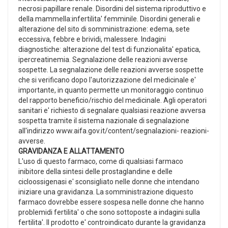
necrosi papillare renale. Disordini del sistema riproduttivo e
della mammella:infertilita' femminile. Disordini generali e
alterazione del sito di somministrazione: edema, sete
eccessiva, febbre e brividi, malessere. Indagini
diagnostiche: alterazione del test di funzionalita' epatica,
ipercreatinemia. Segnalazione delle reazioni avverse
sospette. La segnalazione delle reazioni avverse sospette
che si verificano dopo l'autorizzazione del medicinale e'
importante, in quanto permette un monitoraggio continuo
del rapporto beneficio/rischio del medicinale. Agli operatori
sanitari e' richiesto di segnalare qualsiasi reazione avversa
sospetta tramite il sistema nazionale di segnalazione
all'indirizzo www.aifa.gov.it/content/segnalazioni- reazioni-
avverse.
GRAVIDANZA E ALLATTAMENTO
L'uso di questo farmaco, come di qualsiasi farmaco
inibitore della sintesi delle prostaglandine e delle
cicloossigenasi e' sconsigliato nelle donne che intendano
iniziare una gravidanza. La somministrazione diquesto
farmaco dovrebbe essere sospesa nelle donne che hanno
problemidi fertilita' o che sono sottoposte a indagini sulla
fertilita'. Il prodotto e' controindicato durante la gravidanza