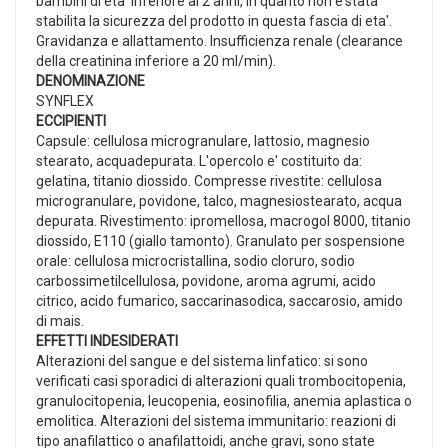
bambini di eta' inferiore ai 2 anni, in quanto non e'stata
stabilita la sicurezza del prodotto in questa fascia di eta'.
Gravidanza e allattamento. Insufficienza renale (clearance
della creatinina inferiore a 20 ml/min).
DENOMINAZIONE
SYNFLEX
ECCIPIENTI
Capsule: cellulosa microgranulare, lattosio, magnesio
stearato, acquadepurata. L'opercolo e' costituito da:
gelatina, titanio diossido. Compresse rivestite: cellulosa
microgranulare, povidone, talco, magnesiostearato, acqua
depurata. Rivestimento: ipromellosa, macrogol 8000, titanio
diossido, E110 (giallo tamonto). Granulato per sospensione
orale: cellulosa microcristallina, sodio cloruro, sodio
carbossimetilcellulosa, povidone, aroma agrumi, acido
citrico, acido fumarico, saccarinasodica, saccarosio, amido
di mais.
EFFETTI INDESIDERATI
Alterazioni del sangue e del sistema linfatico: si sono
verificati casi sporadici di alterazioni quali trombocitopenia,
granulocitopenia, leucopenia, eosinofilia, anemia aplastica o
emolitica. Alterazioni del sistema immunitario: reazioni di
tipo anafilattico o anafilattoidi, anche gravi, sono state