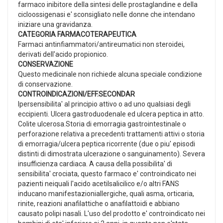
farmaco inibitore della sintesi delle prostaglandine e della
cicloossigenasi e' sconsigliato nelle donne che intendano
iniziare una gravidanza.
CATEGORIA FARMACOTERAPEUTICA
Farmaci antinfiammatori/antireumatici non steroidei,
derivati dell'acido propionico.
CONSERVAZIONE
Questo medicinale non richiede alcuna speciale condizione
di conservazione.
CONTROINDICAZIONI/EFF.SECONDAR
Ipersensibilita' al principio attivo o ad uno qualsiasi degli
eccipienti. Ulcera gastroduodenale ed ulcera peptica in atto.
Colite ulcerosa.Storia di emorragia gastrointestinale o
perforazione relativa a precedenti trattamenti attivi o storia
di emorragia/ulcera peptica ricorrente (due o piu' episodi
distinti di dimostrata ulcerazione o sanguinamento). Severa
insufficienza cardiaca. A causa della possibilita' di
sensibilita' crociata, questo farmaco e' controindicato nei
pazienti neiquali l'acido acetilsalicilico e/o altri FANS
inducano manifestazioniallergiche, quali asma, orticaria,
rinite, reazioni anafilattiche o anafilattoidi e abbiano
causato polipi nasali. L'uso del prodotto e' controindicato nei