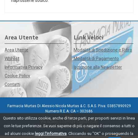
naprossene sodico.
Area Utente
Link Veloci
Area Utente
Modalità di Spedizione e Ritiro
Wishlist
Modalità di Pagamento
Informativa Privacy
Iscrizione alla Newsletter
Cookie Policy
Contatti
Farmacia Murtas Di Alessio Nicola Murtas & C. S.A.S. P.iva: 03857890929
Numero R.E.A: CA – 302686
Sedi:
Questo sito utilizza cookie, anche di terze parti, per proporti servizi in linea
Via Scano, 52 09129 Cagliari (CA)
con le tue preferenze. Se vuoi saperne di più o negare il consenso a tutti o
Via Pacinotti, 21 09128 Cagliari (CA)
ad alcuni cookie
leggi l'informativa
. Cliccando su "OK" o proseguendo la