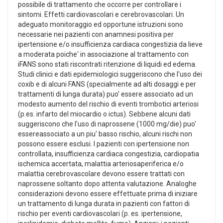
possibile di trattamento che occorre per controllare i
sintomi. Effetti cardiovascolari e cerebrovascolari. Un
adeguato monitoraggio ed opportune istruzioni sono
necessarie nei pazienti con anamnesi positiva per
ipertensione e/o insufficienza cardiaca congestizia da lieve
a moderata poiche' in associazione al trattamento con
iFANS sono stati riscontrati ritenzione di liquidi ed edema.
Studi clinici e dati epidemiologici suggeriscono che l'uso dei
coxib e di alcuni FANS (specialmente ad alti dosaggi e per
trattamenti di lunga durata) puo' essere associato ad un
modesto aumento del rischio di eventi trombotici arteriosi
(p.es. infarto del miocardio o ictus). Sebbene alcuni dati
suggeriscono che l'uso di naprossene (1000 mg/die) puo'
essereassociato a un piu' basso rischio, alcuni rischi non
possono essere esclusi. I pazienti con ipertensione non
controllata, insufficienza cardiaca congestizia, cardiopatia
ischemica accertata, malattia arteriosaperiferica e/o
malattia cerebrovascolare devono essere trattati con
naprossene soltanto dopo attenta valutazione. Analoghe
considerazioni devono essere effettuate prima di iniziare
un trattamento di lunga durata in pazienti con fattori di
rischio per eventi cardiovascolari (p. es. ipertensione,