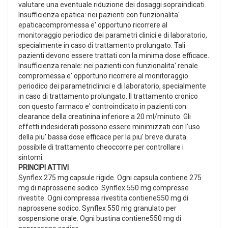
valutare una eventuale riduzione dei dosaggi sopraindicati.
Insufficienza epatica: nei pazienti con funzionalita'
epaticacompromessa e' opportuno ricorrere al
monitoraggio periodico dei parametri clinici e di laboratorio,
specialmente in caso di trattamento prolungato. Tali
pazienti devono essere trattati con la minima dose efficace.
Insufficienza renale: nei pazienti con funzionalita' renale
compromessa e' opportuno ricorrere al monitoraggio
periodico dei parametriclinici e di laboratorio, specialmente
in caso di trattamento prolungato. Il trattamento cronico
con questo farmaco e' controindicato in pazienti con
clearance della creatinina inferiore a 20 ml/minuto. Gli
effetti indesiderati possono essere minimizzati con l'uso
della piu' bassa dose efficace per la piu' breve durata
possibile di trattamento cheoccorre per controllare i
sintomi.
PRINCIPI ATTIVI
Synflex 275 mg capsule rigide. Ogni capsula contiene 275
mg di naprossene sodico. Synflex 550 mg compresse
rivestite. Ogni compressa rivestita contiene550 mg di
naprossene sodico. Synflex 550 mg granulato per
sospensione orale. Ogni bustina contiene550 mg di