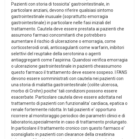
Pazienti con storia di tossicita' gastrointestinale, in
particolare anziani, devono riferire qualsiasi sintomo
gastrointestinale inusuale (soprattutto emorragia
gastrointestinale) in particolare nelle fasi iniziali del
trattamento. Cautela deve essere prestata ai pazienti che
assumono farmaci concomitanti che potrebbero
aumentare il rischio di ulcerazione o emorragia, come
corticosteroidi orali, anticoagulanti come warfarin, inibitori
selettivi del reuptake della serotonina o agenti
antiaggreganti come l'aspirina. Quandosi verifica emorragia
o ulcerazione gastrointestinale in pazienti cheassumono
questo farmaco il trattamento deve essere sospeso. I FANS
devono essere somministrati con cautela nei pazienti con
una storia di malattia gastrointestinale (colite ulcerosa,
morbo di Crohn) poiche' tali condizioni possono essere
esacerbate. Particolare cautela deve essere adottata nel
trattamento di pazienti con funzionalita' cardiaca, epatica o
renale fortemente ridotta. In tali pazienti e' opportuno
ricorrere al monitoraggio periodico dei parametri clinici e di
laboratorio,specialmente in caso di trattamento prolungato.
In particolare il trattamento cronico con questo farmaco e'
sconsigliato in pazienti con clearance della creatinina