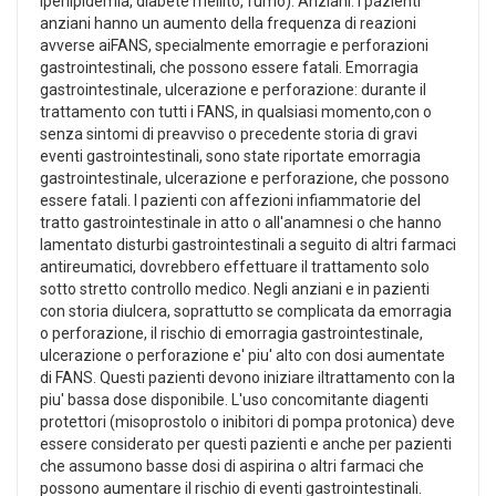
iperlipidemia, diabete mellito, fumo). Anziani: i pazienti
anziani hanno un aumento della frequenza di reazioni
avverse aiFANS, specialmente emorragie e perforazioni
gastrointestinali, che possono essere fatali. Emorragia
gastrointestinale, ulcerazione e perforazione: durante il
trattamento con tutti i FANS, in qualsiasi momento,con o
senza sintomi di preavviso o precedente storia di gravi
eventi gastrointestinali, sono state riportate emorragia
gastrointestinale, ulcerazione e perforazione, che possono
essere fatali. I pazienti con affezioni infiammatorie del
tratto gastrointestinale in atto o all'anamnesi o che hanno
lamentato disturbi gastrointestinali a seguito di altri farmaci
antireumatici, dovrebbero effettuare il trattamento solo
sotto stretto controllo medico. Negli anziani e in pazienti
con storia diulcera, soprattutto se complicata da emorragia
o perforazione, il rischio di emorragia gastrointestinale,
ulcerazione o perforazione e' piu' alto con dosi aumentate
di FANS. Questi pazienti devono iniziare iltrattamento con la
piu' bassa dose disponibile. L'uso concomitante diagenti
protettori (misoprostolo o inibitori di pompa protonica) deve
essere considerato per questi pazienti e anche per pazienti
che assumono basse dosi di aspirina o altri farmaci che
possono aumentare il rischio di eventi gastrointestinali.