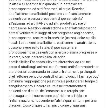
in atto o all'anamnesi in quanto puo' determinare
broncospasmo ed altri fenomeni allergici. Reazioni
anafilattiche eanafilattoidi possono verificarsi anche in
pazienti con e senza precedenti di ipersensibilita'
all'aspirina, ad altri FANS o ad altri prodotti a base di
naprossene. Reazioni anafilattiche e anafilattoidi possono
altresi' verificarsi in soggetti con pregresso angioedema,
broncospasmo, reattivita' bronchiale (asma), rinite o polipi
nasali. Le reazioni anafilattiche, cosi' come le anafilattoidi,
possono avere esito fatale. Si puo' scatenare
broncospasmo in pazienti con allergia o asma pregresse o
in corso, o con ipersensibilita' all'acido
acetilsalicilico.Essendosi rilevate alterazioni oculari nel
corso di studi sugli animali con farmaci antinfiammatori non
steroidei, si raccomanda, in caso di trattamenti prolungati,
di effettuare periodici controlli oftalmologici. Il farmaco puo'
diminuire l'aggregazione piastrinica e prolungareil tempo di
sanguinamento. Occorre cautela nel trattamento di
pazienti con disturbi dell'emostasi o in terapia con
anticoagulanti. Il naprossene puo' ridurre la febbre e
l'infiammazione, riducendone l'utilita'quali sintomi per una
diagnosi. L'uso di questo farmaco come di qualsiasi