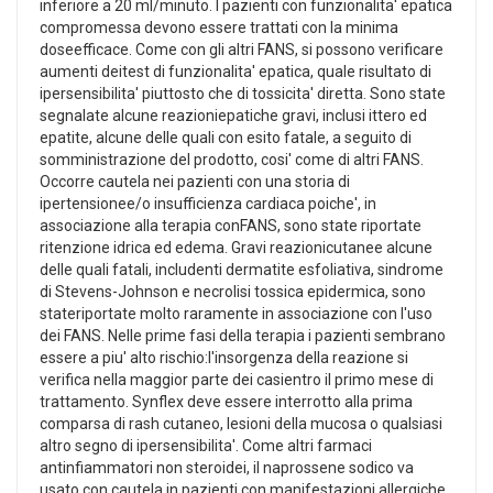
inferiore a 20 ml/minuto. I pazienti con funzionalita' epatica
compromessa devono essere trattati con la minima
doseefficace. Come con gli altri FANS, si possono verificare
aumenti deitest di funzionalita' epatica, quale risultato di
ipersensibilita' piuttosto che di tossicita' diretta. Sono state
segnalate alcune reazioniepatiche gravi, inclusi ittero ed
epatite, alcune delle quali con esito fatale, a seguito di
somministrazione del prodotto, cosi' come di altri FANS.
Occorre cautela nei pazienti con una storia di
ipertensionee/o insufficienza cardiaca poiche', in
associazione alla terapia conFANS, sono state riportate
ritenzione idrica ed edema. Gravi reazionicutanee alcune
delle quali fatali, includenti dermatite esfoliativa, sindrome
di Stevens-Johnson e necrolisi tossica epidermica, sono
stateriportate molto raramente in associazione con l'uso
dei FANS. Nelle prime fasi della terapia i pazienti sembrano
essere a piu' alto rischio:l'insorgenza della reazione si
verifica nella maggior parte dei casientro il primo mese di
trattamento. Synflex deve essere interrotto alla prima
comparsa di rash cutaneo, lesioni della mucosa o qualsiasi
altro segno di ipersensibilita'. Come altri farmaci
antinfiammatori non steroidei, il naprossene sodico va
usato con cautela in pazienti con manifestazioni allergiche