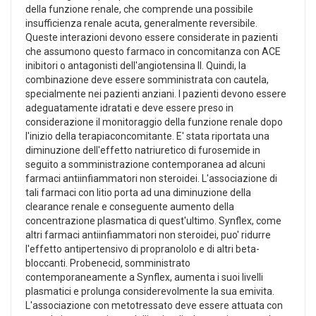
della funzione renale, che comprende una possibile
insufficienza renale acuta, generalmente reversibile.
Queste interazioni devono essere considerate in pazienti
che assumono questo farmaco in concomitanza con ACE
inibitori o antagonisti dell'angiotensina II. Quindi, la
combinazione deve essere somministrata con cautela,
specialmente nei pazienti anziani. I pazienti devono essere
adeguatamente idratati e deve essere preso in
considerazione il monitoraggio della funzione renale dopo
l'inizio della terapiaconcomitante. E' stata riportata una
diminuzione dell'effetto natriuretico di furosemide in
seguito a somministrazione contemporanea ad alcuni
farmaci antiinfiammatori non steroidei. L'associazione di
tali farmaci con litio porta ad una diminuzione della
clearance renale e conseguente aumento della
concentrazione plasmatica di quest'ultimo. Synflex, come
altri farmaci antiinfiammatori non steroidei, puo' ridurre
l'effetto antipertensivo di propranololo e di altri beta-
bloccanti. Probenecid, somministrato
contemporaneamente a Synflex, aumenta i suoi livelli
plasmatici e prolunga considerevolmente la sua emivita.
L'associazione con metotressato deve essere attuata con