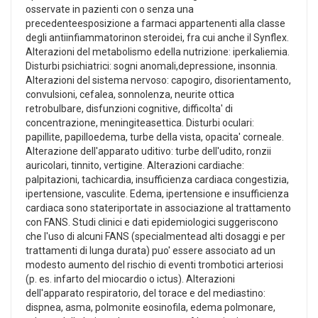
osservate in pazienti con o senza una
precedenteesposizione a farmaci appartenenti alla classe
degli antiinfiammatorinon steroidei, fra cui anche il Synflex.
Alterazioni del metabolismo edella nutrizione: iperkaliemia.
Disturbi psichiatrici: sogni anomali,depressione, insonnia.
Alterazioni del sistema nervoso: capogiro, disorientamento,
convulsioni, cefalea, sonnolenza, neurite ottica
retrobulbare, disfunzioni cognitive, difficolta' di
concentrazione, meningiteasettica. Disturbi oculari:
papillite, papilloedema, turbe della vista, opacita' corneale.
Alterazione dell'apparato uditivo: turbe dell'udito, ronzii
auricolari, tinnito, vertigine. Alterazioni cardiache:
palpitazioni, tachicardia, insufficienza cardiaca congestizia,
ipertensione, vasculite. Edema, ipertensione e insufficienza
cardiaca sono stateriportate in associazione al trattamento
con FANS. Studi clinici e dati epidemiologici suggeriscono
che l'uso di alcuni FANS (specialmentead alti dosaggi e per
trattamenti di lunga durata) puo' essere associato ad un
modesto aumento del rischio di eventi trombotici arteriosi
(p. es. infarto del miocardio o ictus). Alterazioni
dell'apparato respiratorio, del torace e del mediastino:
dispnea, asma, polmonite eosinofila, edema polmonare,