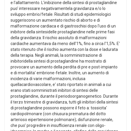
e l'allattamento. L'inibizione della sintesi di prostaglandine
puo' interessare negativamentela gravidanza e/o lo
sviluppo embrio/fetale. Risultati di studi epidemiologici
suggeriscono un aumentato rischio di aborto e di
malformazione cardiaca e di gastroschisi dopo l'uso di un
inibitore della sintesidelle prostaglandine nelle prime fasi
della gravidanza. Il rischio assoluto di malformazioni
cardiache aumentava da meno dell'1%, fino a circa l'1,5%. E'
stato ritenuto che il rischio aumenta con la dose e ladurata
della terapia. Negli animali, la somministrazione di
inibitoridella sintesi di prostaglandine ha mostrato di
provocare un aumento della perdita di pre e post-impianto
e di mortalita' embrione-fetale. Inoltre, un aumento di
incidenza di varie malformazioni, inclusa
quellacardiovascolare, e' stato riportato in animali a cui
erano stati somministrati inibitori di sintesi delle
prostaglandine, durante il periodoorganogenetico. Durante
il terzo trimestre di gravidanza, tutti gli inibitori della sintesi
di prostaglandine possono esporre il feto a: tossicita'
cardiopolmonare (con chiusura prematura del dotto
arterioso eipertensione polmonare); disfunzione renale,
che puo' progredire in insufficienza renale con oligo-