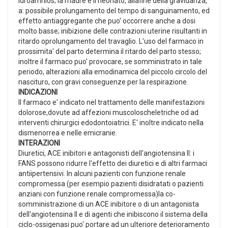
idroamnios; la madre e il neonato, allafine della gravidanza,
a: possibile prolungamento del tempo di sanguinamento, ed
effetto antiaggregante che puo' occorrere anche a dosi
molto basse; inibizione delle contrazioni uterine risultanti in
ritardo oprolungamento del travaglio. L'uso del farmaco in
prossimita' del parto determina il ritardo del parto stesso;
inoltre il farmaco puo' provocare, se somministrato in tale
periodo, alterazioni alla emodinamica del piccolo circolo del
nascituro, con gravi conseguenze per la respirazione.
INDICAZIONI
Il farmaco e' indicato nel trattamento delle manifestazioni
dolorose,dovute ad affezioni muscoloscheletriche od ad
interventi chirurgici edodontoiatrici. E' inoltre indicato nella
dismenorrea e nelle emicranie.
INTERAZIONI
Diuretici, ACE inibitori e antagonisti dell'angiotensina II: i
FANS possono ridurre l'effetto dei diuretici e di altri farmaci
antiipertensivi. In alcuni pazienti con funzione renale
compromessa (per esempio pazienti disidratati o pazienti
anziani con funzione renale compromessa)la co-
somministrazione di un ACE inibitore o di un antagonista
dell'angiotensina II e di agenti che inibiscono il sistema della
ciclo-ossigenasi puo' portare ad un ulteriore deterioramento