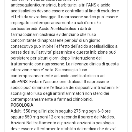
anticoagulanticumarinici, barbiturici, altri FANS e acido
acetilsalicilico devono essere controllati al fine di escludere
effetti da sovradosaggio. Il naprossene sodico puo' essere
impiegato contemporaneamente a sali d'oro e/o
corticosteroidi. Acido Acetilsalicilico: i dati di
farmacodinamicaclinica evidenziano che l'uso
concomitante di naprossene per piu' di un giorno
consecutivo puo' inibire l'effetto dell'acido acetilsalicilico a
basse dosi sull'attivita' piastrinica e questa inibizione puo'
persistere per alcuni giorni dopo l'interruzione del
trattamento con naprossene. La rilevanza clinica di questa
interazione non e' nota. Si sconsiglia l'uso
contemporaneamente ad acido acetilsalicilico o ad
altriFANS. Evitare l'assunzione di alcool. Il naprossene
sodico puo' diminuire l'efficacia dei dispositivi intrauterini. E'
sconsigliato l'uso degli antiinfiammatori non steroidei
contemporaneamente a farmaci chinolonici.
POSOLOGIA
Adulti. 550 mg all'inizio; in seguito 275 mg ogni 6-8 ore
oppure 550 mg ogni 12 ore secondo il parere del Medico.
Anziani. Nel trattamento di pazienti anziani la posologia
deve essere attentamente stabilita dalmedico che dovra'