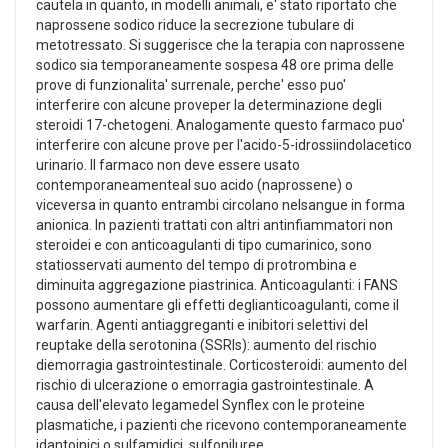
cautela in quanto, in modelli animali, e' stato riportato che
naprossene sodico riduce la secrezione tubulare di
metotressato. Si suggerisce che la terapia con naprossene
sodico sia temporaneamente sospesa 48 ore prima delle
prove di funzionalita' surrenale, perche' esso puo'
interferire con alcune proveper la determinazione degli
steroidi 17-chetogeni. Analogamente questo farmaco puo'
interferire con alcune prove per l'acido-5-idrossiindolacetico
urinario. Il farmaco non deve essere usato
contemporaneamenteal suo acido (naprossene) o
viceversa in quanto entrambi circolano nelsangue in forma
anionica. In pazienti trattati con altri antinfiammatori non
steroidei e con anticoagulanti di tipo cumarinico, sono
statiosservati aumento del tempo di protrombina e
diminuita aggregazione piastrinica. Anticoagulanti: i FANS
possono aumentare gli effetti deglianticoagulanti, come il
warfarin. Agenti antiaggreganti e inibitori selettivi del
reuptake della serotonina (SSRIs): aumento del rischio
diemorragia gastrointestinale. Corticosteroidi: aumento del
rischio di ulcerazione o emorragia gastrointestinale. A
causa dell'elevato legamedel Synflex con le proteine
plasmatiche, i pazienti che ricevono contemporaneamente
idantoinici o sulfamidici, sulfoniluree,