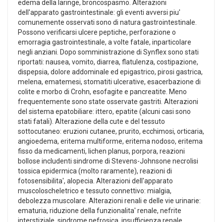
edema della laringe, broncospasmo. Alterazioni
dell'apparato gastrointestinale: gli eventi avversi piu'
comunemente osservati sono di natura gastrointestinale.
Possono verificarsi ulcere peptiche, perforazione o
emorragia gastrointestinale, a volte fatale, inparticolare
negli anziani. Dopo somministrazione di Synflex sono stati
riportati: nausea, vomito, diarrea, flatulenza, costipazione,
dispepsia, dolore addominale ed epigastrico, pirosi gastrica,
melena, ematemesi, stomatiti ulcerative, esacerbazione di
colite e morbo di Crohn, esofagite e pancreatite. Meno
frequentemente sono state osservate gastriti. Alterazioni
del sistema epatobiliare: ittero, epatite (alcuni casi sono
stati fatali). Alterazione della cute e del tessuto
sottocutaneo: eruzioni cutanee, prurito, ecchimosi, orticaria,
angioedema, eritema multiforme, eritema nodoso, eritema
fisso da medicamenti, lichen planus, porpora, reazioni
bollose includenti sindrome di Stevens-Johnsone necrolisi
tossica epidermica (molto raramente), reazioni di
fotosensibilita', alopecia. Alterazioni dell'apparato
muscoloscheletrico e tessuto connettivo: mialgia,
debolezza muscolare. Alterazioni renali e delle vie urinarie:
ematuria, riduzione della funzionalita' renale, nefrite
interstiziale, sindrome nefrosica, insufficienza renale,