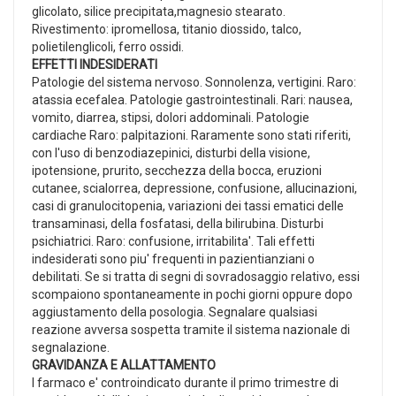
glicolato, silice precipitata,magnesio stearato.
Rivestimento: ipromellosa, titanio diossido, talco,
polietilenglicoli, ferro ossidi.
EFFETTI INDESIDERATI
Patologie del sistema nervoso. Sonnolenza, vertigini. Raro:
atassia ecefalea. Patologie gastrointestinali. Rari: nausea,
vomito, diarrea, stipsi, dolori addominali. Patologie
cardiache Raro: palpitazioni. Raramente sono stati riferiti,
con l'uso di benzodiazepinici, disturbi della visione,
ipotensione, prurito, secchezza della bocca, eruzioni
cutanee, scialorrea, depressione, confusione, allucinazioni,
casi di granulocitopenia, variazioni dei tassi ematici delle
transaminasi, della fosfatasi, della bilirubina. Disturbi
psichiatrici. Raro: confusione, irritabilita'. Tali effetti
indesiderati sono piu' frequenti in pazientianziani o
debilitati. Se si tratta di segni di sovradosaggio relativo, essi
scompaiono spontaneamente in pochi giorni oppure dopo
aggiustamento della posologia. Segnalare qualsiasi
reazione avversa sospetta tramite il sistema nazionale di
segnalazione.
GRAVIDANZA E ALLATTAMENTO
I farmaco e' controindicato durante il primo trimestre di