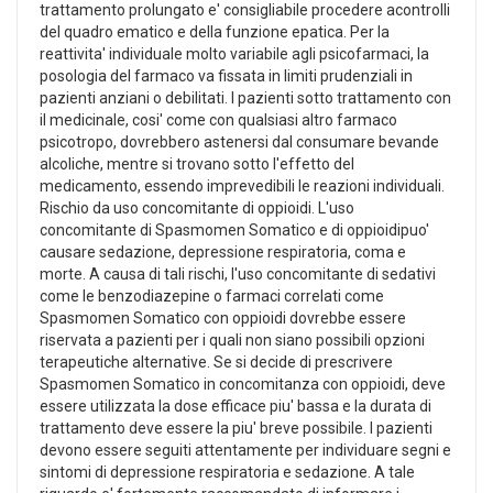
trattamento prolungato e' consigliabile procedere acontrolli
del quadro ematico e della funzione epatica. Per la
reattivita' individuale molto variabile agli psicofarmaci, la
posologia del farmaco va fissata in limiti prudenziali in
pazienti anziani o debilitati. I pazienti sotto trattamento con
il medicinale, cosi' come con qualsiasi altro farmaco
psicotropo, dovrebbero astenersi dal consumare bevande
alcoliche, mentre si trovano sotto l'effetto del
medicamento, essendo imprevedibili le reazioni individuali.
Rischio da uso concomitante di oppioidi. L'uso
concomitante di Spasmomen Somatico e di oppioidipuo'
causare sedazione, depressione respiratoria, coma e
morte. A causa di tali rischi, l'uso concomitante di sedativi
come le benzodiazepine o farmaci correlati come
Spasmomen Somatico con oppioidi dovrebbe essere
riservata a pazienti per i quali non siano possibili opzioni
terapeutiche alternative. Se si decide di prescrivere
Spasmomen Somatico in concomitanza con oppioidi, deve
essere utilizzata la dose efficace piu' bassa e la durata di
trattamento deve essere la piu' breve possibile. I pazienti
devono essere seguiti attentamente per individuare segni e
sintomi di depressione respiratoria e sedazione. A tale