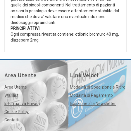
quelle dei singoli componenti. Nel trattamento di pazienti
anziani la posologia deve essere attentamente stabilita dal
medico che dovra' valutare una eventuale riduzione
deidosaggi sopraindicati.
PRINCIPI ATTIVI
Ogni compressa rivestita contiene: otilonio bromuro 40 mg,
diazepam 2mg.
Area Utente
Link Veloci
Area Utente
Modalità di Spedizione e Ritiro
Wishlist
Modalità di Pagamento
Informativa Privacy
Iscrizione alla Newsletter
Cookie Policy
Contatti