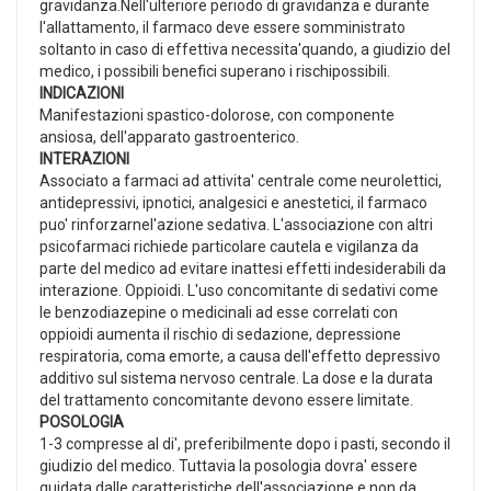
gravidanza.Nell'ulteriore periodo di gravidanza e durante
l'allattamento, il farmaco deve essere somministrato
soltanto in caso di effettiva necessita'quando, a giudizio del
medico, i possibili benefici superano i rischipossibili.
INDICAZIONI
Manifestazioni spastico-dolorose, con componente
ansiosa, dell'apparato gastroenterico.
INTERAZIONI
Associato a farmaci ad attivita' centrale come neurolettici,
antidepressivi, ipnotici, analgesici e anestetici, il farmaco
puo' rinforzarnel'azione sedativa. L'associazione con altri
psicofarmaci richiede particolare cautela e vigilanza da
parte del medico ad evitare inattesi effetti indesiderabili da
interazione. Oppioidi. L'uso concomitante di sedativi come
le benzodiazepine o medicinali ad esse correlati con
oppioidi aumenta il rischio di sedazione, depressione
respiratoria, coma emorte, a causa dell'effetto depressivo
additivo sul sistema nervoso centrale. La dose e la durata
del trattamento concomitante devono essere limitate.
POSOLOGIA
1-3 compresse al di', preferibilmente dopo i pasti, secondo il
giudizio del medico. Tuttavia la posologia dovra' essere
guidata dalle caratteristiche dell'associazione e non da