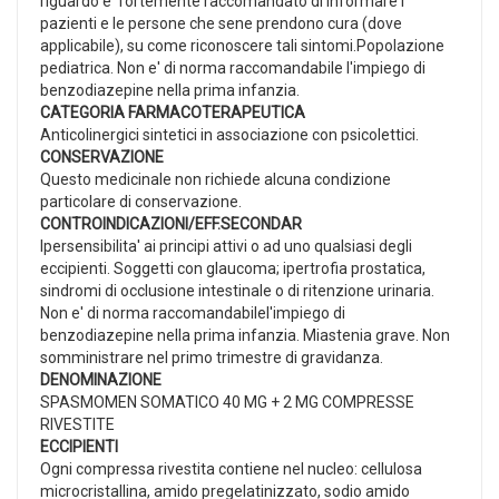
riguardo e' fortemente raccomandato di informare i
pazienti e le persone che sene prendono cura (dove
applicabile), su come riconoscere tali sintomi.Popolazione
pediatrica. Non e' di norma raccomandabile l'impiego di
benzodiazepine nella prima infanzia.
CATEGORIA FARMACOTERAPEUTICA
Anticolinergici sintetici in associazione con psicolettici.
CONSERVAZIONE
Questo medicinale non richiede alcuna condizione
particolare di conservazione.
CONTROINDICAZIONI/EFF.SECONDAR
Ipersensibilita' ai principi attivi o ad uno qualsiasi degli
eccipienti. Soggetti con glaucoma; ipertrofia prostatica,
sindromi di occlusione intestinale o di ritenzione urinaria.
Non e' di norma raccomandabilel'impiego di
benzodiazepine nella prima infanzia. Miastenia grave. Non
somministrare nel primo trimestre di gravidanza.
DENOMINAZIONE
SPASMOMEN SOMATICO 40 MG + 2 MG COMPRESSE
RIVESTITE
ECCIPIENTI
Ogni compressa rivestita contiene nel nucleo: cellulosa
microcristallina, amido pregelatinizzato, sodio amido