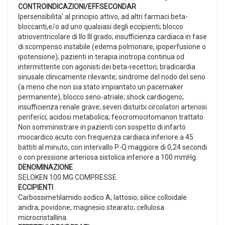
CONTROINDICAZIONI/EFF.SECONDAR
Ipersensibilita' al principio attivo, ad altri farmaci beta-
bloccanti,e/o ad uno qualsiasi degli eccipienti; blocco
atrioventricolare di IIo III grado; insufficienza cardiaca in fase
di scompenso instabile (edema polmonare, ipoperfusione o
ipotensione); pazienti in terapia inotropa continua od
intermittente con agonisti dei beta-recettori; bradicardia
sinusale clinicamente rilevante; sindrome del nodo del seno
(a meno che non sia stato impiantato un pacemaker
permanente), blocco seno-atriale; shock cardiogeno;
insufficienza renale grave; severi disturbi circolatori arteriosi
periferici; acidosi metabolica; feocromocitomanon trattato.
Non somministrare in pazienti con sospetto di infarto
miocardico acuto con frequenza cardiaca inferiore a 45
battiti al minuto, con intervallo P-Q maggiore di 0,24 secondi
o con pressione arteriosa sistolica inferiore a 100 mmHg.
DENOMINAZIONE
SELOKEN 100 MG COMPRESSE
ECCIPIENTI
Carbossimetilamido sodico A; lattosio; silice colloidale
anidra; povidone; magnesio stearato; cellulosa
microcristallina.