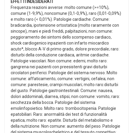
EFFETTI INDESIDERATI
Frequenza reazioni avverse: molto comune (>=10%),
comune (1-9,9%), noncomune (0,1-0,9%), raro (0,01-0,09%)
e molto raro (< 0,01%). Patologie cardiache. Comune:
bradicardia, ipotensione ortostatica (molto raramente con
sincope), mani e piedi freddi, palpitazioni; non comune:
peggioramento dei sintomi dello scompenso cardiaco,
shock cardiogenico inpazienti con infarto miocardico
acuto*, blocco A-V di primo grado, dolore precordiale; raro:
disturbi della conduzione cardiaca, aritmie cardiache.
Patologie vascolari. Non comune: edemi; molto raro:
gangrena nei pazienti con preesistenti gravi disturbi
circolatori periferici. Patologie del sistema nervoso. Molto
comune: affaticamento; comune: vertigini, cefalea; non
comune: parestesie, crampi muscolari; molto raro:disturbi
del gusto. Patologie gastrointestinali. Comune: nausea,
dolori addominali, diarrea, stipsi; non comune: vomito; raro:
secchezza della bocca. Patologie del sistema
emolinfopoietico. Molto raro: trombocitopenia. Patologie
epatobiliari. Raro: anormalità dei test di funzionalità
epatica; molto raro: epatite. Disturbi del metabolismo e
della nutrizione. Non comune: aumento del peso. Patologie
del sistema muscoloscheletrico e del tessuto connettivo;