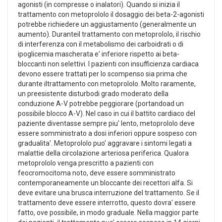
agonisti (in compresse o inalatori). Quando si inizia il
trattamento con metoprololo il dosaggio dei beta-2-agonisti
potrebbe richiedere un aggiustamento (generalmente un
aumento). Duranteil trattamento con metoprololo, il rischio
di interferenza con il metabolismo dei carboidrati o di
ipoglicemia mascherata e' inferiore rispetto ai beta-
bloccanti non selettivi. I pazienti con insufficienza cardiaca
devono essere trattati per lo scompenso sia prima che
durante iltrattamento con metoprololo. Molto raramente,
un preesistente disturbodi grado moderato della
conduzione A-V potrebbe peggiorare (portandoad un
possibile blocco A-V). Nel caso in cui il battito cardiaco del
paziente diventasse sempre piu' lento, metoprololo deve
essere somministrato a dosi inferiori oppure sospeso con
gradualita'. Metoprololo puo' aggravare i sintomi legati a
malattie della circolazione arteriosa periferica. Qualora
metoprololo venga prescritto a pazienti con
feocromocitoma noto, deve essere somministrato
contemporaneamente un bloccante dei recettori alfa. Si
deve evitare una brusca interruzione del trattamento. Se il
trattamento deve essere interrotto, questo dovra' essere
fatto, ove possibile, in modo graduale. Nella maggior parte