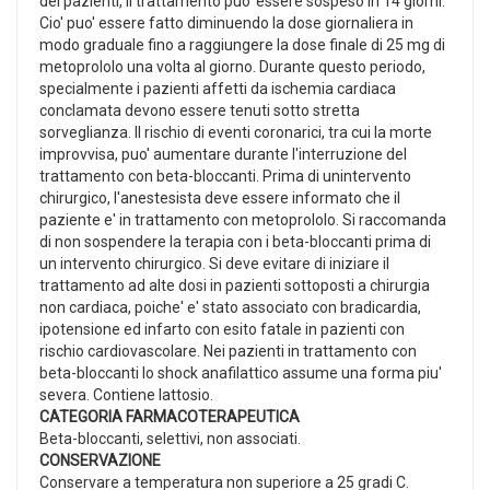
dei pazienti, il trattamento puo' essere sospeso in 14 giorni.
Cio' puo' essere fatto diminuendo la dose giornaliera in
modo graduale fino a raggiungere la dose finale di 25 mg di
metoprololo una volta al giorno. Durante questo periodo,
specialmente i pazienti affetti da ischemia cardiaca
conclamata devono essere tenuti sotto stretta
sorveglianza. Il rischio di eventi coronarici, tra cui la morte
improvvisa, puo' aumentare durante l'interruzione del
trattamento con beta-bloccanti. Prima di unintervento
chirurgico, l'anestesista deve essere informato che il
paziente e' in trattamento con metoprololo. Si raccomanda
di non sospendere la terapia con i beta-bloccanti prima di
un intervento chirurgico. Si deve evitare di iniziare il
trattamento ad alte dosi in pazienti sottoposti a chirurgia
non cardiaca, poiche' e' stato associato con bradicardia,
ipotensione ed infarto con esito fatale in pazienti con
rischio cardiovascolare. Nei pazienti in trattamento con
beta-bloccanti lo shock anafilattico assume una forma piu'
severa. Contiene lattosio.
CATEGORIA FARMACOTERAPEUTICA
Beta-bloccanti, selettivi, non associati.
CONSERVAZIONE
Conservare a temperatura non superiore a 25 gradi C.