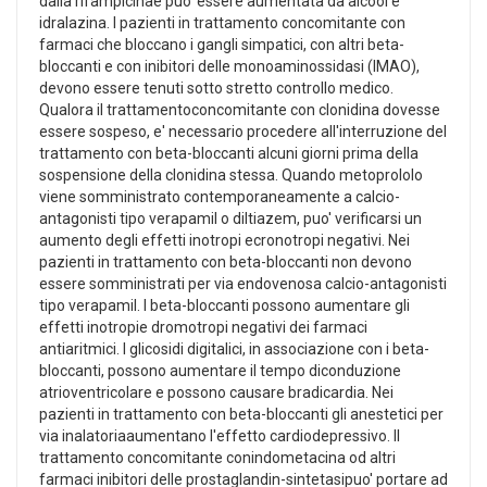
dalla rifampicinae puo' essere aumentata da alcool e
idralazina. I pazienti in trattamento concomitante con
farmaci che bloccano i gangli simpatici, con altri beta-
bloccanti e con inibitori delle monoaminossidasi (IMAO),
devono essere tenuti sotto stretto controllo medico.
Qualora il trattamentoconcomitante con clonidina dovesse
essere sospeso, e' necessario procedere all'interruzione del
trattamento con beta-bloccanti alcuni giorni prima della
sospensione della clonidina stessa. Quando metoprololo
viene somministrato contemporaneamente a calcio-
antagonisti tipo verapamil o diltiazem, puo' verificarsi un
aumento degli effetti inotropi ecronotropi negativi. Nei
pazienti in trattamento con beta-bloccanti non devono
essere somministrati per via endovenosa calcio-antagonisti
tipo verapamil. I beta-bloccanti possono aumentare gli
effetti inotropie dromotropi negativi dei farmaci
antiaritmici. I glicosidi digitalici, in associazione con i beta-
bloccanti, possono aumentare il tempo diconduzione
atrioventricolare e possono causare bradicardia. Nei
pazienti in trattamento con beta-bloccanti gli anestetici per
via inalatoriaaumentano l'effetto cardiodepressivo. Il
trattamento concomitante conindometacina od altri
farmaci inibitori delle prostaglandin-sintetasipuo' portare ad