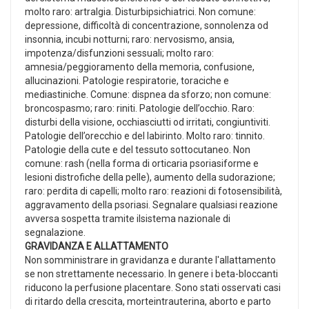
molto raro: artralgia. Disturbipsichiatrici. Non comune:
depressione, difficoltà di concentrazione, sonnolenza od
insonnia, incubi notturni; raro: nervosismo, ansia,
impotenza/disfunzioni sessuali; molto raro:
amnesia/peggioramento della memoria, confusione,
allucinazioni. Patologie respiratorie, toraciche e
mediastiniche. Comune: dispnea da sforzo; non comune:
broncospasmo; raro: riniti. Patologie dell’occhio. Raro:
disturbi della visione, occhiasciutti od irritati, congiuntiviti.
Patologie dell’orecchio e del labirinto. Molto raro: tinnito.
Patologie della cute e del tessuto sottocutaneo. Non
comune: rash (nella forma di orticaria psoriasiforme e
lesioni distrofiche della pelle), aumento della sudorazione;
raro: perdita di capelli; molto raro: reazioni di fotosensibilità,
aggravamento della psoriasi. Segnalare qualsiasi reazione
avversa sospetta tramite ilsistema nazionale di
segnalazione.
GRAVIDANZA E ALLATTAMENTO
Non somministrare in gravidanza e durante l'allattamento
se non strettamente necessario. In genere i beta-bloccanti
riducono la perfusione placentare. Sono stati osservati casi
di ritardo della crescita, morteintrauterina, aborto e parto