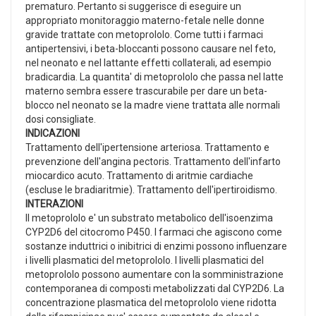
prematuro. Pertanto si suggerisce di eseguire un
appropriato monitoraggio materno-fetale nelle donne
gravide trattate con metoprololo. Come tutti i farmaci
antipertensivi, i beta-bloccanti possono causare nel feto,
nel neonato e nel lattante effetti collaterali, ad esempio
bradicardia. La quantita' di metoprololo che passa nel latte
materno sembra essere trascurabile per dare un beta-
blocco nel neonato se la madre viene trattata alle normali
dosi consigliate.
INDICAZIONI
Trattamento dell'ipertensione arteriosa. Trattamento e
prevenzione dell'angina pectoris. Trattamento dell'infarto
miocardico acuto. Trattamento di aritmie cardiache
(escluse le bradiaritmie). Trattamento dell'ipertiroidismo.
INTERAZIONI
Il metoprololo e' un substrato metabolico dell'isoenzima
CYP2D6 del citocromo P450. I farmaci che agiscono come
sostanze induttrici o inibitrici di enzimi possono influenzare
i livelli plasmatici del metoprololo. I livelli plasmatici del
metoprololo possono aumentare con la somministrazione
contemporanea di composti metabolizzati dal CYP2D6. La
concentrazione plasmatica del metoprololo viene ridotta