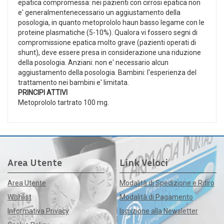
epatica compromessa: nei pazienti con cirrosi epatica non
e' generalmentenecessario un aggiustamento della
posologia, in quanto metoprololo haun basso legame con le
proteine plasmatiche (5-10%). Qualora vi fossero segni di
compromissione epatica molto grave (pazienti operati di
shunt), deve essere presa in considerazione una riduzione
della posologia. Anziani: non e' necessario alcun
aggiustamento della posologia. Bambini: l'esperienza del
trattamento nei bambini e' limitata.
PRINCIPI ATTIVI
Metoprololo tartrato 100 mg.
Area Utente
Link Veloci
Area Utente
Modalità di Spedizione e Ritiro
Wishlist
Modalità di Pagamento
Informativa Privacy
Iscrizione alla Newsletter