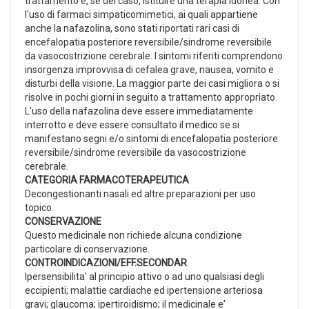
trattamento e, se del caso, istituire una terapia idonea. Con
l'uso di farmaci simpaticomimetici, ai quali appartiene
anche la nafazolina, sono stati riportati rari casi di
encefalopatia posteriore reversibile/sindrome reversibile
da vasocostrizione cerebrale. I sintomi riferiti comprendono
insorgenza improvvisa di cefalea grave, nausea, vomito e
disturbi della visione. La maggior parte dei casi migliora o si
risolve in pochi giorni in seguito a trattamento appropriato.
L'uso della nafazolina deve essere immediatamente
interrotto e deve essere consultato il medico se si
manifestano segni e/o sintomi di encefalopatia posteriore
reversibile/sindrome reversibile da vasocostrizione
cerebrale.
CATEGORIA FARMACOTERAPEUTICA
Decongestionanti nasali ed altre preparazioni per uso
topico.
CONSERVAZIONE
Questo medicinale non richiede alcuna condizione
particolare di conservazione.
CONTROINDICAZIONI/EFF.SECONDAR
Ipersensibilita' al principio attivo o ad uno qualsiasi degli
eccipienti; malattie cardiache ed ipertensione arteriosa
gravi; glaucoma; ipertiroidismo; il medicinale e'