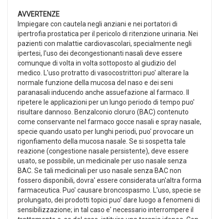
AVVERTENZE
Impiegare con cautela negli anziani e nei portatori di
ipertrofia prostatica per il pericolo di ritenzione urinaria. Nei
pazienti con malattie cardiovascolari, specialmente negli
ipertesi, l'uso dei decongestionanti nasali deve essere
comunque di volta in volta sottoposto al giudizio del
medico. L'uso protratto di vasocostrittori puo' alterare la
normale funzione della mucosa del naso e dei seni
paranasali inducendo anche assuefazione al farmaco. Il
ripetere le applicazioni per un lungo periodo di tempo puo'
risultare dannoso. Benzalconio cloruro (BAC) contenuto
come conservante nel farmaco gocce nasali e spray nasale,
specie quando usato per lunghi periodi, puo' provocare un
rigonfiamento della mucosa nasale. Se si sospetta tale
reazione (congestione nasale persistente), deve essere
usato, se possibile, un medicinale per uso nasale senza
BAC. Se tali medicinali per uso nasale senza BAC non
fossero disponibili, dovra' essere considerata un'altra forma
farmaceutica. Puo' causare broncospasmo. L'uso, specie se
prolungato, dei prodotti topici puo' dare luogo a fenomeni di
sensibilizzazione; in tal caso e' necessario interrompere il