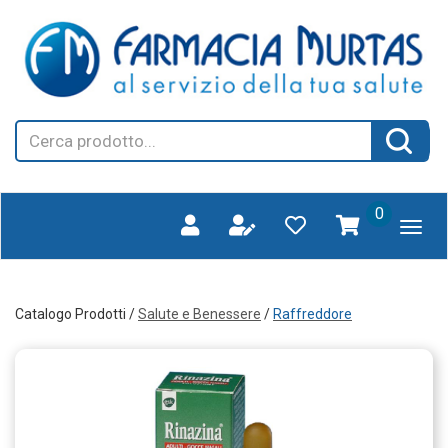
Passa
FARMAGORA'
al
SCANO
contenuto
principale
Cerca
Cerca 
Prodotto
prodotti
0
inseriti
Catalogo Prodotti /
Salute e Benessere
/
Raffreddore