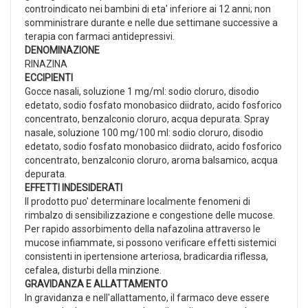
controindicato nei bambini di eta' inferiore ai 12 anni; non
somministrare durante e nelle due settimane successive a
terapia con farmaci antidepressivi.
DENOMINAZIONE
RINAZINA
ECCIPIENTI
Gocce nasali, soluzione 1 mg/ml: sodio cloruro, disodio
edetato, sodio fosfato monobasico diidrato, acido fosforico
concentrato, benzalconio cloruro, acqua depurata. Spray
nasale, soluzione 100 mg/100 ml: sodio cloruro, disodio
edetato, sodio fosfato monobasico diidrato, acido fosforico
concentrato, benzalconio cloruro, aroma balsamico, acqua
depurata.
EFFETTI INDESIDERATI
Il prodotto puo' determinare localmente fenomeni di
rimbalzo di sensibilizzazione e congestione delle mucose.
Per rapido assorbimento della nafazolina attraverso le
mucose infiammate, si possono verificare effetti sistemici
consistenti in ipertensione arteriosa, bradicardia riflessa,
cefalea, disturbi della minzione.
GRAVIDANZA E ALLATTAMENTO
In gravidanza e nell'allattamento, il farmaco deve essere