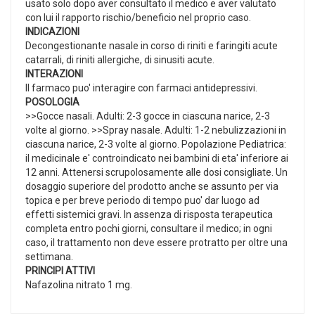
usato solo dopo aver consultato il medico e aver valutato
con lui il rapporto rischio/beneficio nel proprio caso.
INDICAZIONI
Decongestionante nasale in corso di riniti e faringiti acute
catarrali, di riniti allergiche, di sinusiti acute.
INTERAZIONI
Il farmaco puo' interagire con farmaci antidepressivi.
POSOLOGIA
>>Gocce nasali. Adulti: 2-3 gocce in ciascuna narice, 2-3
volte al giorno. >>Spray nasale. Adulti: 1-2 nebulizzazioni in
ciascuna narice, 2-3 volte al giorno. Popolazione Pediatrica:
il medicinale e' controindicato nei bambini di eta' inferiore ai
12 anni. Attenersi scrupolosamente alle dosi consigliate. Un
dosaggio superiore del prodotto anche se assunto per via
topica e per breve periodo di tempo puo' dar luogo ad
effetti sistemici gravi. In assenza di risposta terapeutica
completa entro pochi giorni, consultare il medico; in ogni
caso, il trattamento non deve essere protratto per oltre una
settimana.
PRINCIPI ATTIVI
Nafazolina nitrato 1 mg.