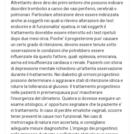
Altrettanto deve dirsi dei primi sintomi che possono indicare
disordini trombotici a carico dei vasi periferici, cerebrali o
polmonari. Particolare attenzione deve essere indirizzata
anche ai soggetti nei quali si rilevino alterazioni dei test
endocrini e di funzionalita' epatica; in tali soggetti il
trattamento dovrebbe essere interrotto ed i test ripetuti
dopo due mesi circa. Poiche' il progesterone puo' causare
un certo grado di ritenzione, devono essere tenute sotto
osservazione le condizioni che potrebbero essere
influenzate da questo fattore, quali: epilessia, emicrania,
asma ed insufficienza cardiaca o renale. Pazienti con storia
di depressione mentale richiedono un'attenta osservazione
durante il trattamento. Nei diabetici gli ormoni progestinici
possono determinare o aggravare stati di ritenzione idrica e
ridurre la tolleranza al glucosio. Il trattamento progestinico
nelle pazienti in premenopausa puo' mascherare
l'insorgenza del climaterio. Qualora si dovesse eseguire un
esame istologico, e' opportuno segnalare che la paziente e'
in trattamento. In caso di perdite ematiche vaginali, occorre
tener presenti le cause non funzionali. Nei casi di
metrorragia di natura non accertata, si consigliano
adeguate misure diagnostiche. L'impiego dei progestinici