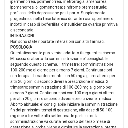
ipermenorrea, polimenorrea, metrorragia, amenorrea,
ipomenorrea, oligomenorrea; sindrome premestruale;
profilassi della depressione post-parto. Supplemento
progestinico nella fase luteinica durante i cicli spontanei o
indotti, in caso di ipofertilita' o insufficienza ovarica primitiva
o secondaria.
INTERAZIONI
Non sono state riportate interazioni con altri farmaci.
POSOLOGIA
Orientativamente puo' venire adottato il seguente schema.
Minaccia di aborto: la somministrazione e' consigliabile
seguendo questo schema. 1 trimestre: somministrazione
100-200 mg al giorno per almeno 7 giorni. Continuare poi
con terapia di mantenimento con 50 mg a giorni alterni per
altri 20 giorni o secondo diversa prescrizione medica. 2
trimestre: somministrazione di 100-200 mg al giorno per
almeno 7 giorni. Continuare poi con 100 mg a giorni alterni
per altri 20 giorni o secondo diversa prescrizione medica.
Aborto abituale: e' consigliabile iniziare la somministrazione
fin dai primissimi tempi di gestazione, alla dose di 50-100
mg due o tre volte alla settimana. In particolare la
somministrazione va curata nel corso del terzo mese di
gestazione allorche' viene a diminuire la secrezione interna