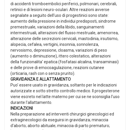
di accidenti tromboembolici periferici, polmonari, cerebrali,
retinici e di lesioni neuro-oculari. Altre reazioni avverse
segnalate a seguito dell'uso di progestinici sono state:
aumento della pressione in individui predisposti, sindrome
premestruale, variazioni della libido, sanguinamenti
intermestruali, alterazioni del flusso mestruale, amenorrea,
alterazione delle secrezioni cervicali, mastodinia, irsutismo,
alopecia, cefalea, vertigini, insonnia, sonnolenza,
nervosismo, depressione, cloasma, variazioni di peso
(aumento o diminuzione), ittero colestatico, alterazioni
della funzionalita' epatica (fosfatasi alcalina, transaminasi)
e delle prove di emocoagulazione, reazioni cutanee
(orticaria, rash con o senza prurito).
GRAVIDANZA E ALLATTAMENTO
Puo' essere usato in gravidanza, soltanto per le indicazioni
autorizzate e sotto stretto controllo medico. Il progesterone
viene escreto nel latte materno per cui se ne sconsiglia l'uso
durante l'allattamento.
INDICAZIONI
Nella preparazione ad interventi chirurgici ginecologici ed
extraginecologici da eseguirsi in gravidanza; minaccia
d'aborto; aborto abituale; minaccia di parto prematuro;