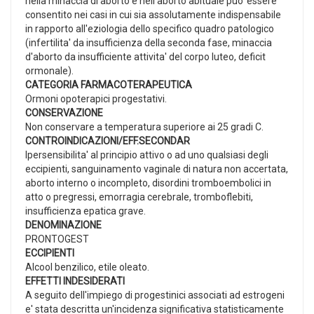
nella minaccia di aborto e nell'aborto abituale puo' essere
consentito nei casi in cui sia assolutamente indispensabile
in rapporto all'eziologia dello specifico quadro patologico
(infertilita' da insufficienza della seconda fase, minaccia
d'aborto da insufficiente attivita' del corpo luteo, deficit
ormonale).
CATEGORIA FARMACOTERAPEUTICA
Ormoni opoterapici progestativi.
CONSERVAZIONE
Non conservare a temperatura superiore ai 25 gradi C.
CONTROINDICAZIONI/EFF.SECONDAR
Ipersensibilita' al principio attivo o ad uno qualsiasi degli
eccipienti, sanguinamento vaginale di natura non accertata,
aborto interno o incompleto, disordini tromboembolici in
atto o pregressi, emorragia cerebrale, tromboflebiti,
insufficienza epatica grave.
DENOMINAZIONE
PRONTOGEST
ECCIPIENTI
Alcool benzilico, etile oleato.
EFFETTI INDESIDERATI
A seguito dell'impiego di progestinici associati ad estrogeni
e' stata descritta un'incidenza significativa statisticamente