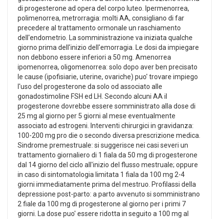
di progesterone ad opera del corpo luteo. Ipermenorrea,
polimenorrea, metrorragia: molti AA, consigliano di far
precedere al trattamento ormonale un raschiamento
dell'endometrio. La somministrazione va iniziata qualche
giorno prima dell'inizio dell'emorragia. Le dosi da impiegare
non debbono essere inferiori a 50 mg. Amenorrea
ipomenorrea, oligomenorrea: solo dopo aver ben precisato
le cause (ipofisiarie, uterine, ovariche) puo' trovare impiego
l'uso del progesterone da solo od associato alle
gonadostimoline FSH ed LH. Secondo alcuni AA il
progesterone dovrebbe essere somministrato alla dose di
25 mg al giorno per 5 giorni al mese eventualmente
associato ad estrogeni. Interventi chirurgici in gravidanza:
100-200 mg pro die o secondo diversa prescrizione medica.
Sindrome premestruale: si suggerisce nei casi severi un
trattamento giornaliero di 1 fiala da 50 mg di progesterone
dal 14 giorno del ciclo all'inizio del flusso mestruale; oppure
in caso di sintomatologia limitata 1 fiala da 100 mg 2-4
giorni immediatamente prima del mestruo. Profilassi della
depressione post-parto: a parto avvenuto si somministrano
2 fiale da 100 mg di progesterone al giorno per i primi 7
giorni. La dose puo' essere ridotta in seguito a 100 mg al