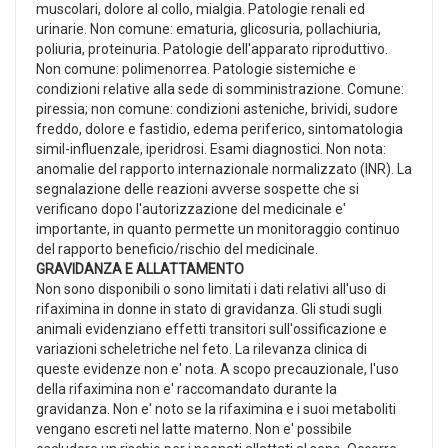
muscolari, dolore al collo, mialgia. Patologie renali ed
urinarie. Non comune: ematuria, glicosuria, pollachiuria,
poliuria, proteinuria. Patologie dell'apparato riproduttivo.
Non comune: polimenorrea. Patologie sistemiche e
condizioni relative alla sede di somministrazione. Comune:
piressia; non comune: condizioni asteniche, brividi, sudore
freddo, dolore e fastidio, edema periferico, sintomatologia
simil-influenzale, iperidrosi. Esami diagnostici. Non nota:
anomalie del rapporto internazionale normalizzato (INR). La
segnalazione delle reazioni avverse sospette che si
verificano dopo l'autorizzazione del medicinale e'
importante, in quanto permette un monitoraggio continuo
del rapporto beneficio/rischio del medicinale.
GRAVIDANZA E ALLATTAMENTO
Non sono disponibili o sono limitati i dati relativi all'uso di
rifaximina in donne in stato di gravidanza. Gli studi sugli
animali evidenziano effetti transitori sull'ossificazione e
variazioni scheletriche nel feto. La rilevanza clinica di
queste evidenze non e' nota. A scopo precauzionale, l'uso
della rifaximina non e' raccomandato durante la
gravidanza. Non e' noto se la rifaximina e i suoi metaboliti
vengano escreti nel latte materno. Non e' possibile