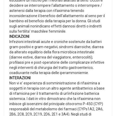
escludere un rischio per i neonati allattati al seno. Occorre
decidere se interrompere l'allattamento o interrompere /
astenersi dalla terapia con rifaximina tenendo
inconsiderazione il beneficio dell'allattamento al seno per il
bambino eil beneficio della terapia per la donna. Gli studi
sugli animali nonindicano effetti dannosi diretti o indiretti
sulla fertilita' maschilee femminile.
INDICAZIONI
Infezioni intestinali acute e croniche sostenute da batteri
gram-positivi e gram-negativi; sindromi diarroiche; diarrea
da alterato equilibrio della flora microbica intestinale
(diarree estive, diarrea del viaggiatore, enterocoliti);
profilassi pre e post-operatorie delle complicanze infettive
negli interventi di chirurgia del tratto gastroenterico;
coadiuvante nella terapia delle iperammoniemie.
INTERAZIONI
Non vi e' esperienza di somministrazione di rifaximina a
soggetti in terapia con un altro agente antibatterico a base
di rifamicina per il trattamento di un'infezione batterica
sistemica. I dati in vitro dimostrano che la rifaximina non
inibisce gli isoenzimi del principale citocromo P-450 (CYP)
responsabili del metabolismo dei farmaci (CYPs1A2, 2A6,
2B6, 2C8, 2C9, 2C19, 2D6, 2E1 e 3A4). Negli studi di