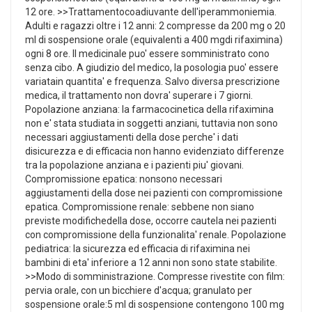
12 ore. >>Trattamentocoadiuvante dell'iperammoniemia.
Adulti e ragazzi oltre i 12 anni: 2 compresse da 200 mg o 20
ml di sospensione orale (equivalenti a 400 mgdi rifaximina)
ogni 8 ore. Il medicinale puo' essere somministrato cono
senza cibo. A giudizio del medico, la posologia puo' essere
variatain quantita' e frequenza. Salvo diversa prescrizione
medica, il trattamento non dovra' superare i 7 giorni.
Popolazione anziana: la farmacocinetica della rifaximina
non e' stata studiata in soggetti anziani, tuttavia non sono
necessari aggiustamenti della dose perche' i dati
disicurezza e di efficacia non hanno evidenziato differenze
tra la popolazione anziana e i pazienti piu' giovani.
Compromissione epatica: nonsono necessari
aggiustamenti della dose nei pazienti con compromissione
epatica. Compromissione renale: sebbene non siano
previste modifichedella dose, occorre cautela nei pazienti
con compromissione della funzionalita' renale. Popolazione
pediatrica: la sicurezza ed efficacia di rifaximina nei
bambini di eta' inferiore a 12 anni non sono state stabilite.
>>Modo di somministrazione. Compresse rivestite con film:
pervia orale, con un bicchiere d'acqua; granulato per
sospensione orale:5 ml di sospensione contengono 100 mg