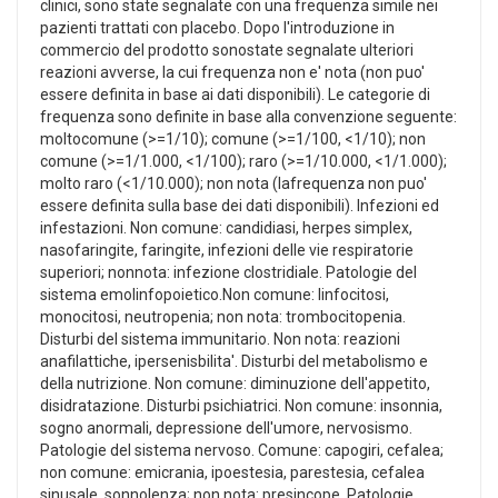
clinici, sono state segnalate con una frequenza simile nei
pazienti trattati con placebo. Dopo l'introduzione in
commercio del prodotto sonostate segnalate ulteriori
reazioni avverse, la cui frequenza non e' nota (non puo'
essere definita in base ai dati disponibili). Le categorie di
frequenza sono definite in base alla convenzione seguente:
moltocomune (>=1/10); comune (>=1/100, <1/10); non
comune (>=1/1.000, <1/100); raro (>=1/10.000, <1/1.000);
molto raro (<1/10.000); non nota (lafrequenza non puo'
essere definita sulla base dei dati disponibili). Infezioni ed
infestazioni. Non comune: candidiasi, herpes simplex,
nasofaringite, faringite, infezioni delle vie respiratorie
superiori; nonnota: infezione clostridiale. Patologie del
sistema emolinfopoietico.Non comune: linfocitosi,
monocitosi, neutropenia; non nota: trombocitopenia.
Disturbi del sistema immunitario. Non nota: reazioni
anafilattiche, ipersenisbilita'. Disturbi del metabolismo e
della nutrizione. Non comune: diminuzione dell'appetito,
disidratazione. Disturbi psichiatrici. Non comune: insonnia,
sogno anormali, depressione dell'umore, nervosismo.
Patologie del sistema nervoso. Comune: capogiri, cefalea;
non comune: emicrania, ipoestesia, parestesia, cefalea
sinusale, sonnolenza; non nota: presincope. Patologie