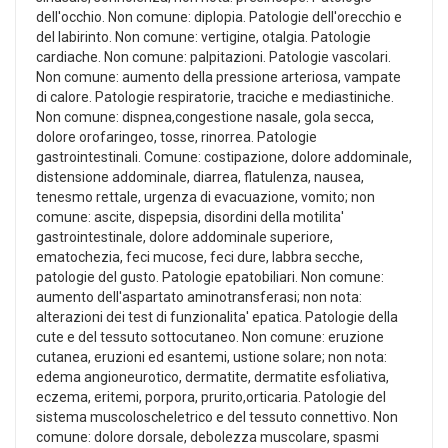
dell'occhio. Non comune: diplopia. Patologie dell'orecchio e
del labirinto. Non comune: vertigine, otalgia. Patologie
cardiache. Non comune: palpitazioni. Patologie vascolari.
Non comune: aumento della pressione arteriosa, vampate
di calore. Patologie respiratorie, traciche e mediastiniche.
Non comune: dispnea,congestione nasale, gola secca,
dolore orofaringeo, tosse, rinorrea. Patologie
gastrointestinali. Comune: costipazione, dolore addominale,
distensione addominale, diarrea, flatulenza, nausea,
tenesmo rettale, urgenza di evacuazione, vomito; non
comune: ascite, dispepsia, disordini della motilita'
gastrointestinale, dolore addominale superiore,
ematochezia, feci mucose, feci dure, labbra secche,
patologie del gusto. Patologie epatobiliari. Non comune:
aumento dell'aspartato aminotransferasi; non nota:
alterazioni dei test di funzionalita' epatica. Patologie della
cute e del tessuto sottocutaneo. Non comune: eruzione
cutanea, eruzioni ed esantemi, ustione solare; non nota:
edema angioneurotico, dermatite, dermatite esfoliativa,
eczema, eritemi, porpora, prurito,orticaria. Patologie del
sistema muscoloscheletrico e del tessuto connettivo. Non
comune: dolore dorsale, debolezza muscolare, spasmi