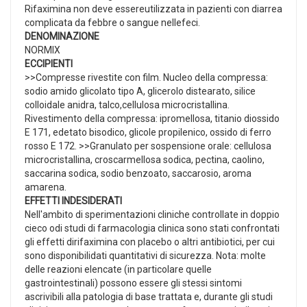
Rifaximina non deve essereutilizzata in pazienti con diarrea
complicata da febbre o sangue nellefeci.
DENOMINAZIONE
NORMIX
ECCIPIENTI
>>Compresse rivestite con film. Nucleo della compressa:
sodio amido glicolato tipo A, glicerolo distearato, silice
colloidale anidra, talco,cellulosa microcristallina.
Rivestimento della compressa: ipromellosa, titanio diossido
E 171, edetato bisodico, glicole propilenico, ossido di ferro
rosso E 172. >>Granulato per sospensione orale: cellulosa
microcristallina, croscarmellosa sodica, pectina, caolino,
saccarina sodica, sodio benzoato, saccarosio, aroma
amarena.
EFFETTI INDESIDERATI
Nell'ambito di sperimentazioni cliniche controllate in doppio
cieco odi studi di farmacologia clinica sono stati confrontati
gli effetti dirifaximina con placebo o altri antibiotici, per cui
sono disponibilidati quantitativi di sicurezza. Nota: molte
delle reazioni elencate (in particolare quelle
gastrointestinali) possono essere gli stessi sintomi
ascrivibili alla patologia di base trattata e, durante gli studi