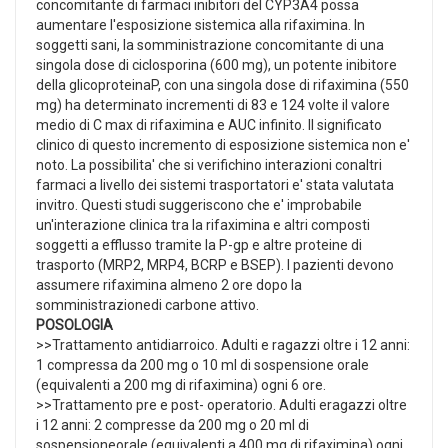
concomitante di farmaci inibitori del CYP3A4 possa
aumentare l'esposizione sistemica alla rifaximina. In
soggetti sani, la somministrazione concomitante di una
singola dose di ciclosporina (600 mg), un potente inibitore
della glicoproteinaP, con una singola dose di rifaximina (550
mg) ha determinato incrementi di 83 e 124 volte il valore
medio di C max di rifaximina e AUC infinito. Il significato
clinico di questo incremento di esposizione sistemica non e'
noto. La possibilita' che si verifichino interazioni conaltri
farmaci a livello dei sistemi trasportatori e' stata valutata
invitro. Questi studi suggeriscono che e' improbabile
un'interazione clinica tra la rifaximina e altri composti
soggetti a efflusso tramite la P-gp e altre proteine di
trasporto (MRP2, MRP4, BCRP e BSEP). I pazienti devono
assumere rifaximina almeno 2 ore dopo la
somministrazionedi carbone attivo.
POSOLOGIA
>>Trattamento antidiarroico. Adulti e ragazzi oltre i 12 anni:
1 compressa da 200 mg o 10 ml di sospensione orale
(equivalenti a 200 mg di rifaximina) ogni 6 ore.
>>Trattamento pre e post- operatorio. Adulti eragazzi oltre
i 12 anni: 2 compresse da 200 mg o 20 ml di
sospensioneorale (equivalenti a 400 mg di rifaximina) ogni