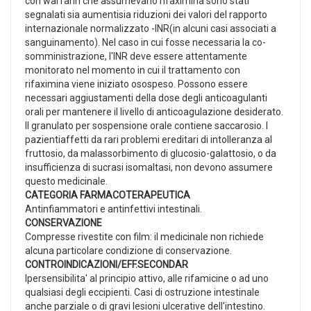
con warfarin che assumevano rifaximina sono stati
segnalati sia aumentisia riduzioni dei valori del rapporto
internazionale normalizzato -INR(in alcuni casi associati a
sanguinamento). Nel caso in cui fosse necessaria la co-
somministrazione, l'INR deve essere attentamente
monitorato nel momento in cui il trattamento con
rifaximina viene iniziato osospeso. Possono essere
necessari aggiustamenti della dose degli anticoagulanti
orali per mantenere il livello di anticoagulazione desiderato.
Il granulato per sospensione orale contiene saccarosio. I
pazientiaffetti da rari problemi ereditari di intolleranza al
fruttosio, da malassorbimento di glucosio-galattosio, o da
insufficienza di sucrasi isomaltasi, non devono assumere
questo medicinale.
CATEGORIA FARMACOTERAPEUTICA
Antinfiammatori e antinfettivi intestinali.
CONSERVAZIONE
Compresse rivestite con film: il medicinale non richiede
alcuna particolare condizione di conservazione.
CONTROINDICAZIONI/EFF.SECONDAR
Ipersensibilita' al principio attivo, alle rifamicine o ad uno
qualsiasi degli eccipienti. Casi di ostruzione intestinale
anche parziale o di gravi lesioni ulcerative dell'intestino.