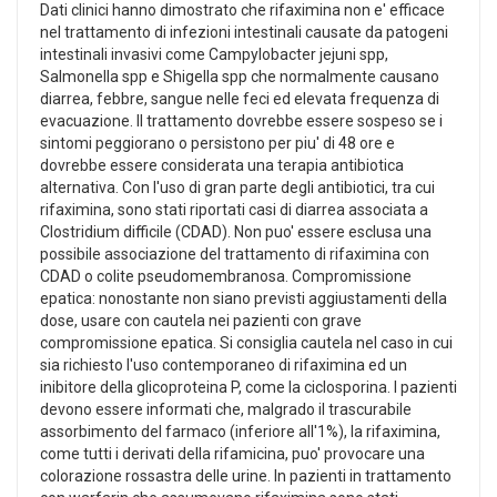
Dati clinici hanno dimostrato che rifaximina non e' efficace
nel trattamento di infezioni intestinali causate da patogeni
intestinali invasivi come Campylobacter jejuni spp,
Salmonella spp e Shigella spp che normalmente causano
diarrea, febbre, sangue nelle feci ed elevata frequenza di
evacuazione. Il trattamento dovrebbe essere sospeso se i
sintomi peggiorano o persistono per piu' di 48 ore e
dovrebbe essere considerata una terapia antibiotica
alternativa. Con l'uso di gran parte degli antibiotici, tra cui
rifaximina, sono stati riportati casi di diarrea associata a
Clostridium difficile (CDAD). Non puo' essere esclusa una
possibile associazione del trattamento di rifaximina con
CDAD o colite pseudomembranosa. Compromissione
epatica: nonostante non siano previsti aggiustamenti della
dose, usare con cautela nei pazienti con grave
compromissione epatica. Si consiglia cautela nel caso in cui
sia richiesto l'uso contemporaneo di rifaximina ed un
inibitore della glicoproteina P, come la ciclosporina. I pazienti
devono essere informati che, malgrado il trascurabile
assorbimento del farmaco (inferiore all'1%), la rifaximina,
come tutti i derivati della rifamicina, puo' provocare una
colorazione rossastra delle urine. In pazienti in trattamento