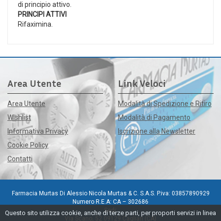
di principio attivo.
PRINCIPI ATTIVI
Rifaximina.
Area Utente
Link Veloci
Area Utente
Modalità di Spedizione e Ritiro
Wishlist
Modalità di Pagamento
Informativa Privacy
Iscrizione alla Newsletter
Cookie Policy
Contatti
Farmacia Murtas Di Alessio Nicola Murtas & C. S.A.S. P.iva: 03857890929
Numero R.E.A: CA – 302686
Sedi:
Questo sito utilizza cookie, anche di terze parti, per proporti servizi in linea
Via Scano, 52 09129 Cagliari (CA)