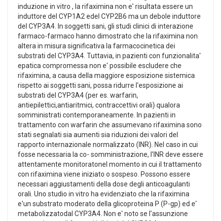
induzione in vitro , la rifaximina non e' risultata essere un
induttore del CYP1A2 edel CYP2B6 ma un debole induttore
del CYP3A4. In soggetti sani, gli studi clinici di interazione
farmaco-farmaco hanno dimostrato che la rifaximina non
altera in misura significativa la farmacocinetica dei
substrati del CYP3A4. Tuttavia, in pazienti con funzionalita'
epatica compromessa non e' possibile escludere che
rifaximina, a causa della maggiore esposizione sistemica
rispetto ai soggetti sani, possa ridurre l'esposizione ai
substrati del CYP3A4 (per es. warfarin,
antiepilettici,antiaritmici, contraccettivi orali) qualora
somministrati contemporaneamente. In pazienti in
trattamento con warfarin che assumevano rifaximina sono
stati segnalati sia aumenti sia riduzioni dei valori del
rapporto internazionale normalizzato (INR). Nel caso in cui
fosse necessaria la co- somministrazione, l'INR deve essere
attentamente monitoratonel momento in cui il trattamento
con rifaximina viene iniziato o sospeso. Possono essere
necessari aggiustamenti della dose degli anticoagulanti
orali. Uno studio in vitro ha evidenziato che la rifaximina
e'un substrato moderato della glicoproteina P (P-gp) ed e'
metabolizzatodal CYP3A4. Non e' noto se l'assunzione