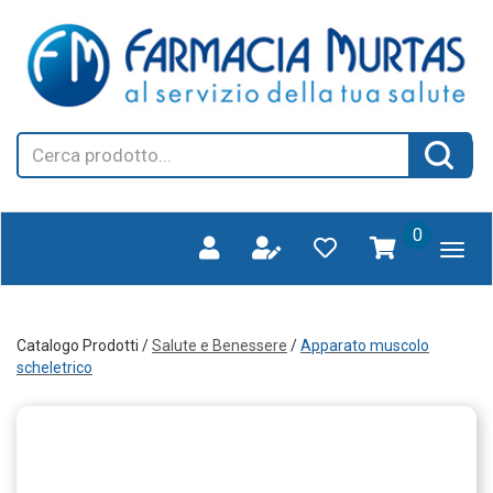
Passa
FARMAGORA'
al
SCANO
contenuto
principale
Cerca
Cerca 
Prodotto
prodotti
0
inseriti
Catalogo Prodotti /
Salute e Benessere
/
Apparato muscolo
scheletrico