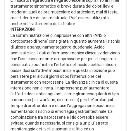
E' indicato negli adulti e negli adolescenti sopra i 16 anni nel
trattamento sintomatico di breve durata dei dolori lievi e
moderati quali dolore muscolare ed articolare, mal di testa,
mal di denti e dolore mestruale. Puo' essere utilizzato
anche nel trattamento della febbre.
INTERAZIONI
La somministrazione di naprossene con altri FANS o
corticosteroidi none' consigliata in quanto aumenta il rischio
di ulcere e sanguinamentogastro-duodenale. Acido
acetilsalicilico. I dati di farmacodimanica clinica evidenziano
che l'uso concomitante di naprossene per piu' di ungiorno
consecutivo puo' inibire l'effetto dell'acido acetilsalicilicoa
basse dosi sull'attivita' piastrinica e questa inibizione puo'
persistere per alcuni giorni dopo l'interruzione del
trattamento con naprossene. La rilevanza clinica di questa
interazione non e' nota. Il naprossene puo' aumentare
l'effetto degli anticoagulanti, come gli anticoagulanti di tipo
cumarinico (es. warfarin, dicumarolo) perche' prolungail
tempo di protrombina e riduce l'aggregazione piastrinica,
aumentando il rischio di emorragia gastrointestinale. La
combinazione tra naprossene e litio dovrebbe essere
evitata; quando necessaria, si consiglia un piu' stretto
monitoraggio dei livelli plasmatici di litio ed un