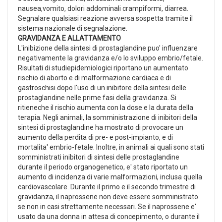
nausea,vomito, dolori addominali crampiformi, diarrea.
Segnalare qualsiasi reazione avversa sospetta tramite il
sistema nazionale di segnalazione.
GRAVIDANZA E ALLATTAMENTO
L'inibizione della sintesi di prostaglandine puo' influenzare
negativamente la gravidanza e/o lo sviluppo embrio/fetale.
Risultati di studiepidemiologici riportano un aumentato
rischio di aborto e di malformazione cardiaca e di
gastroschisi dopo l'uso di un inibitore della sintesi delle
prostaglandine nelle prime fasi della gravidanza. Si
ritieneche il rischio aumenta con la dose e la durata della
terapia. Negli animali, la somministrazione di inibitori della
sintesi di prostaglandine ha mostrato di provocare un
aumento della perdita di pre- e post-impianto, e di
mortalita' embrio-fetale. Inoltre, in animali ai quali sono stati
somministrati inibitori di sintesi delle prostaglandine
durante il periodo organogenetico, e' stato riportato un
aumento di incidenza di varie malformazioni, inclusa quella
cardiovascolare. Durante il primo e il secondo trimestre di
gravidanza, il naprossene non deve essere somministrato
se non in casi strettamente necessari. Se il naprossene e'
usato da una donna in attesa di concepimento, o durante il