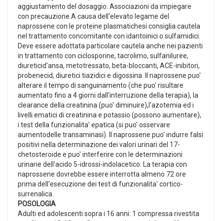
aggiustamento del dosaggio. Associazioni da impiegare
con precauzione.A causa dell'elevato legame del
naprossene con le proteine plasmatichesi consiglia cautela
nel trattamento concomitante con idantoinici o sulfamidici.
Deve essere adottata particolare cautela anche nei pazienti
in trattamento con ciclosporine, tacrolimo, sulfaniluree,
diureticid'ansa, metotressato, beta-bloccanti, ACE-inibitori,
probenecid, diuretici tiazidici e digossina. Il naprossene puo'
alterare il tempo di sanguinamento (che puo' risultare
aumentato fino a 4 giorni dall'interruzione della terapia), la
clearance della creatinina (puo' diminuire),l'azotemia ed i
livelli ematici di creatinina e potassio (possono aumentare),
i test della funzionalita' epatica (si puo' osservare
aumentodelle transaminasi). Il naprossene puo' indurre falsi
positivi nella determinazione dei valori urinari del 17-
chetosteroide e puo' interferire con le determinazioni
urinarie dell'acido 5-idrossi-indolacetico. La terapia con
naprossene dovrebbe essere interrotta almeno 72 ore
prima dell'esecuzione dei test di funzionalita' cortico-
surrenalica.
POSOLOGIA
Adulti ed adolescenti sopra i 16 anni: 1 compressa rivestita