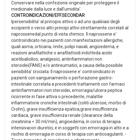
Conservare nella confezione originale per proteggere il
medicinale dalla luce e dall'umidita'.
CONTROINDICAZIONI/EFF.SECONDAR
Ipersensibilita' al principio attivo o ad uno qualsiasi degli
eccipienti o verso altri principi attivi strettamente correlati al
naprossenedal punto di vista chimico. Il naprossene e'
controindicato nei pazienti con manifestazioni allergiche,
quali asma, orticaria, rinite, polipi nasali, angioedema, e
reazioni anafilattiche o anafilattoidi indotteda acido
acetilsalicilico, analgesici, antinfiammatori non
steroidei(FANS) e/o antireumatici, a causa della possibile
sensibilita' crociata. Il naprossene e' controindicato in
pazienti con sanguinamento o perforazione gastro-
intestinale correlata a precedenti trattamenti con farmaci
antinfiammatori non steroidei, emorragia/ulcera peptica
ricorrente in fase attiva o precedente, malattie
infiammatorie croniche intestinali (coliti ulcerose, morbo di
Crohn), grave insufficienza epatica,grave insufficienza
cardiaca, grave insufficienza renale (clearance della
creatinina < 30 ml/min), angioedema, in corso di terapia
intensivacon diuretici, e in soggetti con emorragia in atto e a
rischio di emorragia in corso di terapia con anticoagulanti. -