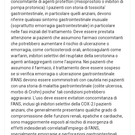
concomitante di agenti protettori (misoprostolo o inibitori di
pompa protonica). I pazienti con storia di tossicita'
gastrointestinale, in particolare quelli anziani, devono
riferire qualsiasi sintomo gastrointestinale inusuale
(soprattutto emorragia gastrointestinale) in particolare
nelle fasi iniziali del trattamento. Deve essere prestata
attenzione ai pazienti che assumono farmaci concomitanti
che potrebbero aumentare il rischio di ulcerazione o
emorragia, come corticosteroidi orali, anticoagulanti come
warfarin, inibitori selettivi del reuptake della serotonina o
agenti antiaggreganti come l'aspirina. Nei pazienti che
assumono il farmaco, il trattamento deve essere sospeso
se si verifica emorragia o ulcerazione gastrointestinale.
IFANS devono essere somministrati con cautela nei pazienti
con una storia di malattia gastrointestinale (colite ulcerosa,
morbo di Crohn) poiche' tali condizioni potrebbero
aggravarsi. L'uso deve essere evitatoin concomitanza di
FANS, inclusi gli inibitori selettivi della COX-2.I pazienti
anziani, che generalmente presentano qualche grado di
compromissione delle funzioni renali, epatiche e cardiache,
sono maggiormente esposti al rischio di insorgenza di
effetti indesiderati correlatiall'impiego di FANS,
specialmente emorragie e perforazioni gastrointestinali