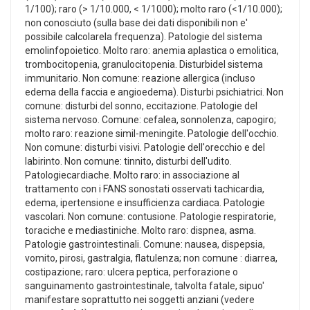
1/100); raro (> 1/10.000, < 1/1000); molto raro (<1/10.000);
non conosciuto (sulla base dei dati disponibili non e'
possibile calcolarela frequenza). Patologie del sistema
emolinfopoietico. Molto raro: anemia aplastica o emolitica,
trombocitopenia, granulocitopenia. Disturbidel sistema
immunitario. Non comune: reazione allergica (incluso
edema della faccia e angioedema). Disturbi psichiatrici. Non
comune: disturbi del sonno, eccitazione. Patologie del
sistema nervoso. Comune: cefalea, sonnolenza, capogiro;
molto raro: reazione simil-meningite. Patologie dell'occhio.
Non comune: disturbi visivi. Patologie dell'orecchio e del
labirinto. Non comune: tinnito, disturbi dell'udito.
Patologiecardiache. Molto raro: in associazione al
trattamento con i FANS sonostati osservati tachicardia,
edema, ipertensione e insufficienza cardiaca. Patologie
vascolari. Non comune: contusione. Patologie respiratorie,
toraciche e mediastiniche. Molto raro: dispnea, asma.
Patologie gastrointestinali. Comune: nausea, dispepsia,
vomito, pirosi, gastralgia, flatulenza; non comune : diarrea,
costipazione; raro: ulcera peptica, perforazione o
sanguinamento gastrointestinale, talvolta fatale, sipuo'
manifestare soprattutto nei soggetti anziani (vedere