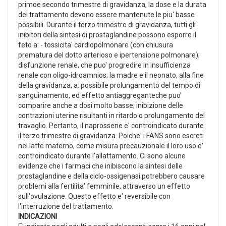
primoe secondo trimestre di gravidanza, la dose e la durata
del trattamento devono essere mantenute le piu' basse
possibili. Durante il terzo trimestre di gravidanza, tutti gli
inibitori della sintesi di prostaglandine possono esporre il
feto a: - tossicita' cardiopolmonare (con chiusura
prematura del dotto arterioso e ipertensione polmonare);
disfunzione renale, che puo' progredire in insufficienza
renale con oligo-idroamnios; la madre e il neonato, alla fine
della gravidanza, a: possibile prolungamento del tempo di
sanguinamento, ed effetto antiaggreganteche puo'
comparire anche a dosi molto basse; inibizione delle
contrazioni uterine risultanti in ritardo o prolungamento del
travaglio. Pertanto, il naprossene e' controindicato durante
il terzo trimestre di gravidanza. Poiche' i FANS sono escreti
nel latte materno, come misura precauzionale il loro uso e'
controindicato durante l'allattamento. Ci sono alcune
evidenze che i farmaci che inibiscono la sintesi delle
prostaglandine e della ciclo-ossigenasi potrebbero causare
problemi alla fertilita' femminile, attraverso un effetto
sull'ovulazione. Questo effetto e' reversibile con
l'interruzione del trattamento.
INDICAZIONI