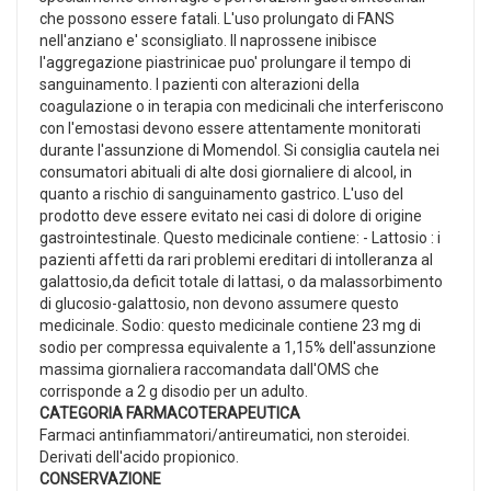
che possono essere fatali. L'uso prolungato di FANS
nell'anziano e' sconsigliato. Il naprossene inibisce
l'aggregazione piastrinicae puo' prolungare il tempo di
sanguinamento. I pazienti con alterazioni della
coagulazione o in terapia con medicinali che interferiscono
con l'emostasi devono essere attentamente monitorati
durante l'assunzione di Momendol. Si consiglia cautela nei
consumatori abituali di alte dosi giornaliere di alcool, in
quanto a rischio di sanguinamento gastrico. L'uso del
prodotto deve essere evitato nei casi di dolore di origine
gastrointestinale. Questo medicinale contiene: - Lattosio : i
pazienti affetti da rari problemi ereditari di intolleranza al
galattosio,da deficit totale di lattasi, o da malassorbimento
di glucosio-galattosio, non devono assumere questo
medicinale. Sodio: questo medicinale contiene 23 mg di
sodio per compressa equivalente a 1,15% dell'assunzione
massima giornaliera raccomandata dall'OMS che
corrisponde a 2 g disodio per un adulto.
CATEGORIA FARMACOTERAPEUTICA
Farmaci antinfiammatori/antireumatici, non steroidei.
Derivati dell'acido propionico.
CONSERVAZIONE