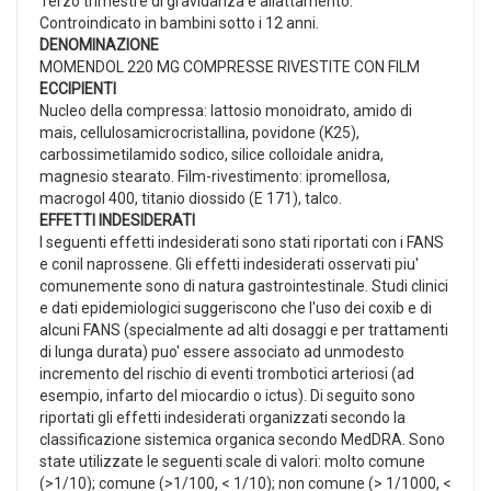
Terzo trimestre di gravidanza e allattamento.
Controindicato in bambini sotto i 12 anni.
DENOMINAZIONE
MOMENDOL 220 MG COMPRESSE RIVESTITE CON FILM
ECCIPIENTI
Nucleo della compressa: lattosio monoidrato, amido di
mais, cellulosamicrocristallina, povidone (K25),
carbossimetilamido sodico, silice colloidale anidra,
magnesio stearato. Film-rivestimento: ipromellosa,
macrogol 400, titanio diossido (E 171), talco.
EFFETTI INDESIDERATI
I seguenti effetti indesiderati sono stati riportati con i FANS
e conil naprossene. Gli effetti indesiderati osservati piu'
comunemente sono di natura gastrointestinale. Studi clinici
e dati epidemiologici suggeriscono che l'uso dei coxib e di
alcuni FANS (specialmente ad alti dosaggi e per trattamenti
di lunga durata) puo' essere associato ad unmodesto
incremento del rischio di eventi trombotici arteriosi (ad
esempio, infarto del miocardio o ictus). Di seguito sono
riportati gli effetti indesiderati organizzati secondo la
classificazione sistemica organica secondo MedDRA. Sono
state utilizzate le seguenti scale di valori: molto comune
(>1/10); comune (>1/100, < 1/10); non comune (> 1/1000, <