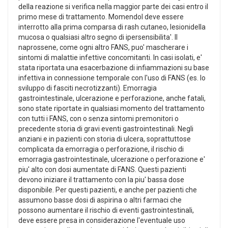
della reazione si verifica nella maggior parte dei casi entro il
primo mese di trattamento. Momendol deve essere
interrotto alla prima comparsa di rash cutaneo, lesionidella
mucosa o qualsiasi altro segno di ipersensibilita'. Il
naprossene, come ogni altro FANS, puo' mascherare i
sintomi di malattie infettive concomitanti. In casi isolati, e'
stata riportata una esacerbazione di infiammazioni su base
infettiva in connessione temporale con l'uso di FANS (es. lo
sviluppo di fasciti necrotizzanti). Emorragia
gastrointestinale, ulcerazione e perforazione, anche fatali,
sono state riportate in qualsiasi momento del trattamento
con tutti i FANS, con o senza sintomi premonitori o
precedente storia di gravi eventi gastrointestinali. Negli
anziani e in pazienti con storia di ulcera, soprattuttose
complicata da emorragia o perforazione, il rischio di
emorragia gastrointestinale, ulcerazione o perforazione e'
piu' alto con dosi aumentate di FANS. Questi pazienti
devono iniziare il trattamento con la piu' bassa dose
disponibile. Per questi pazienti, e anche per pazienti che
assumono basse dosi di aspirina o altri farmaci che
possono aumentare il rischio di eventi gastrointestinali,
deve essere presa in considerazione l'eventuale uso