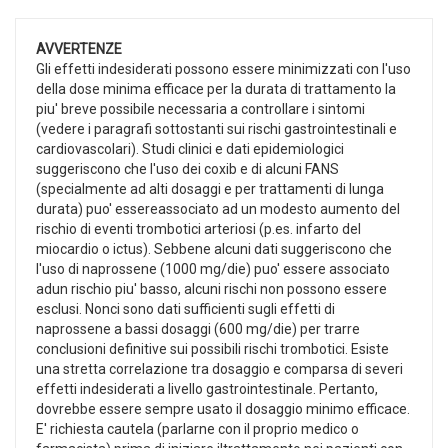
AVVERTENZE
Gli effetti indesiderati possono essere minimizzati con l'uso
della dose minima efficace per la durata di trattamento la
piu' breve possibile necessaria a controllare i sintomi
(vedere i paragrafi sottostanti sui rischi gastrointestinali e
cardiovascolari). Studi clinici e dati epidemiologici
suggeriscono che l'uso dei coxib e di alcuni FANS
(specialmente ad alti dosaggi e per trattamenti di lunga
durata) puo' essereassociato ad un modesto aumento del
rischio di eventi trombotici arteriosi (p.es. infarto del
miocardio o ictus). Sebbene alcuni dati suggeriscono che
l'uso di naprossene (1000 mg/die) puo' essere associato
adun rischio piu' basso, alcuni rischi non possono essere
esclusi. Nonci sono dati sufficienti sugli effetti di
naprossene a bassi dosaggi (600 mg/die) per trarre
conclusioni definitive sui possibili rischi trombotici. Esiste
una stretta correlazione tra dosaggio e comparsa di severi
effetti indesiderati a livello gastrointestinale. Pertanto,
dovrebbe essere sempre usato il dosaggio minimo efficace.
E' richiesta cautela (parlarne con il proprio medico o