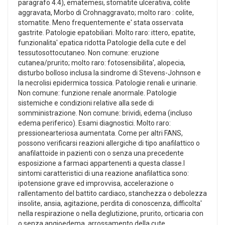
paragrafo 4.4), ematemesi, stomatite ulcerativa, colite
aggravata, Morbo di Crohnaggravato; molto raro : colite,
stomatite. Meno frequentemente e' stata osservata
gastrite. Patologie epatobiliari. Molto raro: ittero, epatite,
funzionalita' epatica ridotta Patologie della cute e del
tessutosottocutaneo. Non comune: eruzione
cutanea/prurito; molto raro: fotosensibilita', alopecia,
disturbo bolloso inclusa la sindrome di Stevens-Johnson e
la necrolisi epidermica tossica. Patologie renali e urinarie.
Non comune: funzione renale anormale. Patologie
sistemiche e condizioni relative alla sede di
somministrazione. Non comune: brividi, edema (incluso
edema periferico). Esami diagnostici. Molto raro:
pressionearteriosa aumentata. Come per altri FANS,
possono verificarsi reazioni allergiche di tipo anafilattico o
anafilattoide in pazienti con o senza una precedente
esposizione a farmaci appartenenti a questa classe.I
sintomi caratteristici di una reazione anafilattica sono:
ipotensione grave ed improvvisa, accelerazione o
rallentamento del battito cardiaco, stanchezza o debolezza
insolite, ansia, agitazione, perdita di conoscenza, difficolta'
nella respirazione o nella deglutizione, prurito, orticaria con
o senza angioedema, arrossamento della cute,