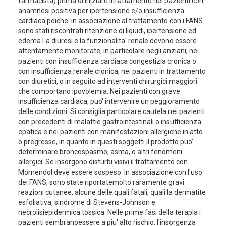
farmacista) prima di iniziare iltrattamento nei pazienti con
anamnesi positiva per ipertensione e/o insufficienza
cardiaca poiche' in associazione al trattamento con i FANS
sono stati riscontrati ritenzione di liquidi, ipertensione ed
edema.La diuresi e la funzionalita' renale devono essere
attentamente monitorate, in particolare negli anziani, nei
pazienti con insufficienza cardiaca congestizia cronica o
con insufficienza renale cronica, nei pazienti in trattamento
con diuretici, o in seguito ad interventi chirurgici maggiori
che comportano ipovolemia. Nei pazienti con grave
insufficienza cardiaca, puo' intervenire un peggioramento
delle condizioni. Si consiglia particolare cautela nei pazienti
con precedenti di malattie gastrointestinali o insufficienza
epatica e nei pazienti con manifestazioni allergiche in atto
o pregresse, in quanto in questi soggetti il prodotto puo'
determinare broncospasmo, asma, o altri fenomeni
allergici. Se insorgono disturbi visivi il trattamento con
Momendol deve essere sospeso. In associazione con l'uso
dei FANS, sono state riportatemolto raramente gravi
reazioni cutanee, alcune delle quali fatali, quali la dermatite
esfoliativa, sindrome di Stevens-Johnson e
necrolisiepidermica tossica. Nelle prime fasi della terapia i
pazienti sembranoessere a piu' alto rischio: l'insorgenza