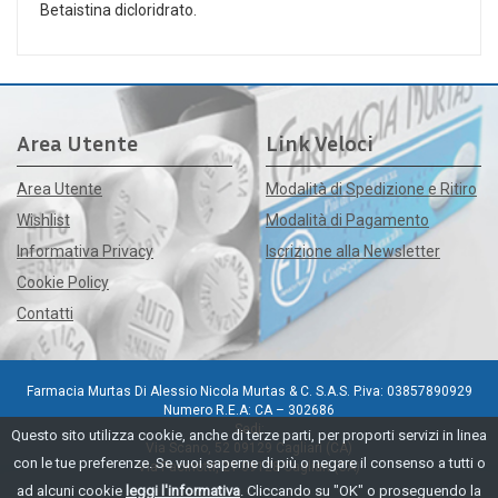
Betaistina dicloridrato.
Area Utente
Link Veloci
Area Utente
Modalità di Spedizione e Ritiro
Wishlist
Modalità di Pagamento
Informativa Privacy
Iscrizione alla Newsletter
Cookie Policy
Contatti
Farmacia Murtas Di Alessio Nicola Murtas & C. S.A.S. P.iva: 03857890929
Numero R.E.A: CA – 302686
Sedi:
Questo sito utilizza cookie, anche di terze parti, per proporti servizi in linea
Via Scano, 52 09129 Cagliari (CA)
con le tue preferenze. Se vuoi saperne di più o negare il consenso a tutti o
Via Pacinotti, 21 09128 Cagliari (CA)
ad alcuni cookie
leggi l'informativa
. Cliccando su "OK" o proseguendo la