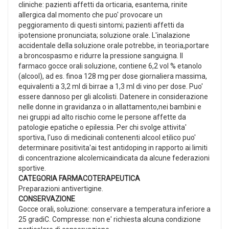
cliniche: pazienti affetti da orticaria, esantema, rinite
allergica dal momento che puo' provocare un
peggioramento di questi sintomi; pazienti affetti da
ipotensione pronunciata; soluzione orale. L'inalazione
accidentale della soluzione orale potrebbe, in teoria,portare
a broncospasmo e ridurre la pressione sanguigna. Il
farmaco gocce orali soluzione, contiene 6,2 vol % etanolo
(alcool), ad es. finoa 128 mg per dose giornaliera massima,
equivalenti a 3,2 ml di birrae a 1,3 ml di vino per dose. Puo'
essere dannoso per gli alcolisti. Datenere in considerazione
nelle donne in gravidanza o in allattamento,nei bambini e
nei gruppi ad alto rischio come le persone affette da
patologie epatiche o epilessia. Per chi svolge attivita'
sportiva, l'uso di medicinali contenenti alcool etilico puo'
determinare positivita'ai test antidoping in rapporto ai limiti
di concentrazione alcolemicaindicata da alcune federazioni
sportive.
CATEGORIA FARMACOTERAPEUTICA
Preparazioni antivertigine.
CONSERVAZIONE
Gocce orali, soluzione: conservare a temperatura inferiore a
25 gradiC. Compresse: non e' richiesta alcuna condizione