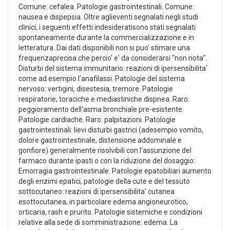
Comune: cefalea. Patologie gastrointestinali. Comune:
nausea e dispepsia. Oltre aglieventi segnalati negli studi
clinici, i seguenti effetti indesideratisono stati segnalati
spontaneamente durante la commercializzazione e in
letteratura. Dai dati disponibili non si puo' stimare una
frequenzaprecisa che percio' e' da considerarsi "non nota".
Disturbi del sistema immunitario: reazioni di ipersensibilita'
come ad esempio l'anafilassi. Patologie del sistema
nervoso: vertigini, disestesia, tremore. Patologie
respiratorie, toraciche e mediastiniche dispnea. Raro:
peggioramento dell'asma bronchiale pre-esistente.
Patologie cardiache. Raro: palpitazioni. Patologie
gastrointestinali: lievi disturbi gastrici (adesempio vomito,
dolore gastrointestinale, distensione addominale e
gonfiore) generalmente risolvibili con l'assunzione del
farmaco durante ipasti o con la riduzione del dosaggio:
Emorragia gastrointestinale. Patologie epatobiliari aumento
degli enzimi epatici, patologie della cute e del tessuto
sottocutaneo: reazioni di ipersensibilita' cutanea
esottocutanea, in particolare edema angioneurotico,
orticaria, rash e prurito. Patologie sistemiche e condizioni
relative alla sede di somministrazione: edema. La