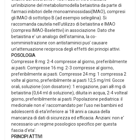
un'inibizione del metabolismodella betaistina da parte di
farmaci inibitori delle monoaminossidasi(IMAO), compresi
gli IMAO di sottotipo B (ad esempio selegilina). Si
raccomanda cautela nell'utilizzo di betaistina e IMAO
(compresi IMAO-Bselettivi) in associazione. Dato che
betaistina e' un analogo dell'istamina, la co-
somministrazione con antistaminici puo' causare
un'attenuazione reciproca degli effetti dei principi attivi.
POSOLOGIA
Compresse 8 mg: 2-4 compresse al giorno, preferibilmente
ai pasti. Compresse 16 mg: 2-3 compresse al giorno,
preferibilmente ai pasti. Compresse 24 mg: 1 compressa 2
volte al giorno, preferibilmente ai pasti 12,5 mg/ml. Gocce
orali, soluzione (con dosatore): 1 erogazione, pari a8 mg di
betaistina (0,64 ml di soluzione), diluita in acqua, 2-4 volteal
giorno, preferibilmente ai pasti. Popolazione pediatrica: il
medicinale non e' raccomandato per l'uso nei bambini ed
adolescenti di eta'inferiore ai 18 anni a causa della
mancanza di dati di sicurezza ed efficacia. Anziani: non e'
necessario un regime posologico specifico per questa
fascia d'eta'.
PRINCIPI ATTIVI