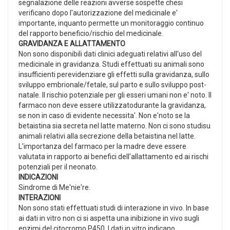
segnalazione delle reazioni avverse sospette chesi
verificano dopo l'autorizzazione del medicinale e'
importante, inquanto permette un monitoraggio continuo
del rapporto beneficio/rischio del medicinale.
GRAVIDANZA E ALLATTAMENTO
Non sono disponibili dati clinici adeguati relativi all'uso del
medicinale in gravidanza. Studi effettuati su animali sono
insufficienti perevidenziare gli effetti sulla gravidanza, sullo
sviluppo embrionale/fetale, sul parto e sullo sviluppo post-
natale. Il rischio potenziale per gli esseri umani non e' noto. Il
farmaco non deve essere utilizzatodurante la gravidanza,
se non in caso di evidente necessita'. Non e'noto se la
betaistina sia secreta nel latte materno. Non ci sono studisu
animali relativi alla secrezione della betaistina nel latte.
L'importanza del farmaco per la madre deve essere
valutata in rapporto ai benefici dell'allattamento ed ai rischi
potenziali per il neonato.
INDICAZIONI
Sindrome di Me'nie're.
INTERAZIONI
Non sono stati effettuati studi di interazione in vivo. In base
ai dati in vitro non ci si aspetta una inibizione in vivo sugli
enzimi del citocromo P450. I dati in vitro indicano