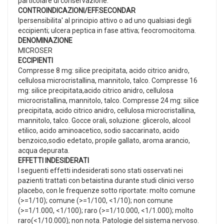
particolare di conservazione.
CONTROINDICAZIONI/EFF.SECONDAR
Ipersensibilita' al principio attivo o ad uno qualsiasi degli
eccipienti; ulcera peptica in fase attiva; feocromocitoma.
DENOMINAZIONE
MICROSER
ECCIPIENTI
Compresse 8 mg: silice precipitata, acido citrico anidro,
cellulosa microcristallina, mannitolo, talco. Compresse 16
mg: silice precipitata,acido citrico anidro, cellulosa
microcristallina, mannitolo, talco. Compresse 24 mg: silice
precipitata, acido citrico anidro, cellulosa microcristallina,
mannitolo, talco. Gocce orali, soluzione: glicerolo, alcool
etilico, acido aminoacetico, sodio saccarinato, acido
benzoico,sodio edetato, propile gallato, aroma arancio,
acqua depurata.
EFFETTI INDESIDERATI
I seguenti effetti indesiderati sono stati osservati nei
pazienti trattati con betaistina durante studi clinici verso
placebo, con le frequenze sotto riportate: molto comune
(>=1/10); comune (>=1/100, <1/10); non comune
(>=1/1.000, <1/100); raro (>=1/10.000, <1/1.000); molto
raro(<1/10.000); non nota. Patologie del sistema nervoso.