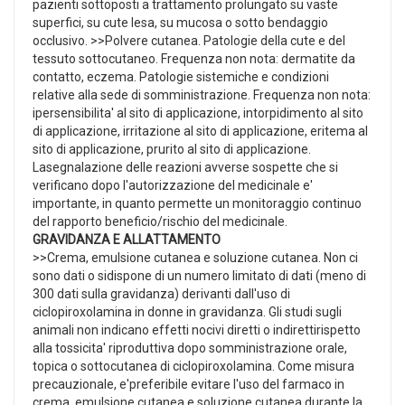
pazienti sottoposti a trattamento prolungato su vaste
superfici, su cute lesa, su mucosa o sotto bendaggio
occlusivo. >>Polvere cutanea. Patologie della cute e del
tessuto sottocutaneo. Frequenza non nota: dermatite da
contatto, eczema. Patologie sistemiche e condizioni
relative alla sede di somministrazione. Frequenza non nota:
ipersensibilita' al sito di applicazione, intorpidimento al sito
di applicazione, irritazione al sito di applicazione, eritema al
sito di applicazione, prurito al sito di applicazione.
Lasegnalazione delle reazioni avverse sospette che si
verificano dopo l'autorizzazione del medicinale e'
importante, in quanto permette un monitoraggio continuo
del rapporto beneficio/rischio del medicinale.
GRAVIDANZA E ALLATTAMENTO
>>Crema, emulsione cutanea e soluzione cutanea. Non ci
sono dati o sidispone di un numero limitato di dati (meno di
300 dati sulla gravidanza) derivanti dall'uso di
ciclopiroxolamina in donne in gravidanza. Gli studi sugli
animali non indicano effetti nocivi diretti o indirettirispetto
alla tossicita' riproduttiva dopo somministrazione orale,
topica o sottocutanea di ciclopiroxolamina. Come misura
precauzionale, e'preferibile evitare l'uso del farmaco in
crema, emulsione cutanea e soluzione cutanea durante la