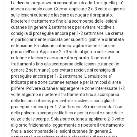
Le diverse preparazioni consentono di adottare, quella piu'
idonea alsingolo caso. Crema: applicare 2 o 3 volte al giorno
sulle lesioni cutanee e lasciare asciugare il preparato.
Ripetere il trattamento fino alla scomparsa delle lesioni
cutanee (in genere 2 settimane); per evitare recidive si
consiglia di proseguire ancora per 1-2 settimane. La crema
e' particolarmente indicata per superfici glabre e di limitata
estensione. Emulsione cutanea: agitare bene il flacone
prima dell'uso. Applicare 2 o 3 volte al giorno sulle lesioni
cutanee e lasciare asciugare il preparato. Ripetere il
trattamento fino alla scomparsa delle lesioni cutanee (in
genere 2 settimane); per evitare recidive si consiglia di
proseguire ancora per 1- 2 settimane. L'emulsione e'
indicata perle zone cutanee estese e per la micosi di aree
pilifere. Polvere cutanea: aspergere le zone interessate 1-2
volte al giorno e ripetere il trattamento fino a scomparsa
delle lesioni cutanee; per evitare recidive si consiglia di
proseguire ancora per 1-2 settimane. Si raccomanda l'uso
della polvere a scopo profilattico e per la disinfezione delle
calze e delle scarpe. Soluzione cutanea: applicare 2-3 volte
al giorno,frizionando leggermente e ripetere il trattamento
fino alla scomparsadelle lesioni cutanee (in genere 2