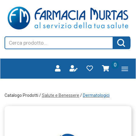
Passa
FARMAGORA'
al
SCANO
contenuto
principale
Cerca
Cerca 
Prodotto
prodotti
0
inseriti
Catalogo Prodotti /
Salute e Benessere
/
Dermatologici