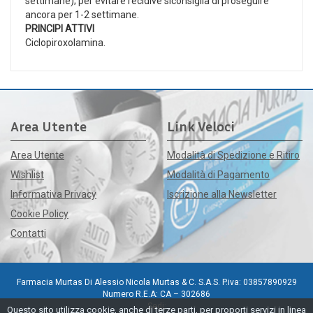
settimane); per evitare recidive siconsiglia di proseguire
ancora per 1-2 settimane.
PRINCIPI ATTIVI
Ciclopiroxolamina.
Area Utente
Link Veloci
Area Utente
Modalità di Spedizione e Ritiro
Wishlist
Modalità di Pagamento
Informativa Privacy
Iscrizione alla Newsletter
Cookie Policy
Contatti
Farmacia Murtas Di Alessio Nicola Murtas & C. S.A.S. P.iva: 03857890929
Numero R.E.A: CA – 302686
Sedi:
Questo sito utilizza cookie, anche di terze parti, per proporti servizi in linea