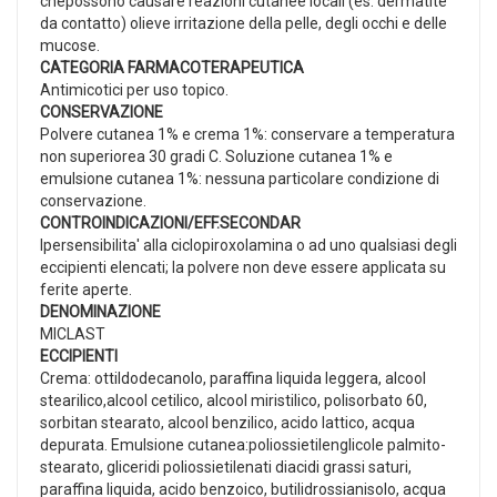
chepossono causare reazioni cutanee locali (es. dermatite
da contatto) olieve irritazione della pelle, degli occhi e delle
mucose.
CATEGORIA FARMACOTERAPEUTICA
Antimicotici per uso topico.
CONSERVAZIONE
Polvere cutanea 1% e crema 1%: conservare a temperatura
non superiorea 30 gradi C. Soluzione cutanea 1% e
emulsione cutanea 1%: nessuna particolare condizione di
conservazione.
CONTROINDICAZIONI/EFF.SECONDAR
Ipersensibilita' alla ciclopiroxolamina o ad uno qualsiasi degli
eccipienti elencati; la polvere non deve essere applicata su
ferite aperte.
DENOMINAZIONE
MICLAST
ECCIPIENTI
Crema: ottildodecanolo, paraffina liquida leggera, alcool
stearilico,alcool cetilico, alcool miristilico, polisorbato 60,
sorbitan stearato, alcool benzilico, acido lattico, acqua
depurata. Emulsione cutanea:poliossietilenglicole palmito-
stearato, gliceridi poliossietilenati diacidi grassi saturi,
paraffina liquida, acido benzoico, butilidrossianisolo, acqua