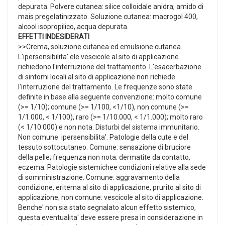
depurata. Polvere cutanea: silice colloidale anidra, amido di
mais pregelatinizzato. Soluzione cutanea: macrogol 400,
alcool isopropilico, acqua depurata.
EFFETTI INDESIDERATI
>>Crema, soluzione cutanea ed emulsione cutanea.
L'ipersensibilita' ele vescicole al sito di applicazione
richiedono l'interruzione del trattamento. L'esacerbazione
di sintomi locali al sito di applicazione non richiede
l'interruzione del trattamento. Le frequenze sono state
definite in base alla seguente convenzione: molto comune
(>= 1/10); comune (>= 1/100, <1/10), non comune (>=
1/1.000, < 1/100), raro (>= 1/10.000, < 1/1.000); molto raro
(< 1/10.000) e non nota. Disturbi del sistema immunitario.
Non comune: ipersensibilita'. Patologie della cute e del
tessuto sottocutaneo. Comune: sensazione di bruciore
della pelle; frequenza non nota: dermatite da contatto,
eczema. Patologie sistemichee condizioni relative alla sede
di somministrazione. Comune: aggravamento della
condizione, eritema al sito di applicazione, prurito al sito di
applicazione; non comune: vescicole al sito di applicazione.
Benche' non sia stato segnalato alcun effetto sistemico,
questa eventualita' deve essere presa in considerazione in