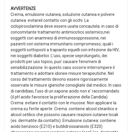
AVVERTENZE
Crema, emulsione cutanea, soluzione cutanea e polvere
cutanea: evitareil contatto con gli occhi. La
ciclopiroxolamina deve essere usata concautela: in caso di
concomitante trattamento antimicotico sistemico;nei
soggetti con anamnesi di immunosoppressione; nei
pazienti con sistema immunitario compromesso, quali i
soggetti sottoposti a trapianto equelli con infezione da HIV;
nei soggetti diabetici. L'uso, specie seprolungato, dei
prodotti per uso topico, puo' causare fenomeni di
sensibilizzazione. In questo caso occorre interrompere il
trattamento e adottare idonee misure terapeutiche. Nel
corso del trattamento devono essere rigorosamente
osservate le misure igieniche consigliate dal medico. In caso
di candidiasi, l'uso di un sapone acido non e' raccomandato
(il pH acido favorisce la proliferazione della Candida).
Crema: evitare il contatto con le mucose. Non applicare la
crema su ferite aperte. Crema: contiene alcool stearilico e
alcool cetilico che possono causare reazioni cutanee locali
(es. dermatite da contatto). Emulsione cutanea: contiene
acido benzoico (E210) e butilidrossianisolo (E320)