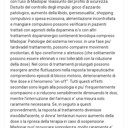
con l'uso di Madopar. Riassunto del profilo di sicurezza.
Disturbi del controllo degli impulsi: gioco d'azzardo
patologico, aumento della libido, ipersessualita', shopping
compulsivo o spesa eccessiva, alimentazione incontrollata
e mangiare compulsivo possono verificarsi in pazienti
trattati con agonisti della dopamina e/o con altri
trattamenti dopaminergici contenenti levodopa compreso
Madopar. Patologie del sistema nervoso: in una fase piu'
tardivadel trattamento, possono comparire movimenti
involontari, di tipo coreiforme o atetosico (che solitamente
possono essere eliminati o resi tollerabili con la riduzione
della dose). Nel corso di trattamenti prolungati possono
insorgere anche fluttuazioni nella risposta terapeuticache
comprendono episodi di blocco motorio, deterioramento di
fine dose e il fenomeno "on-off". Tutti questi effetti
secondari sono legati alla posologia e piu' frequentemente
scompaiono o si riducono sensibilmente diminuendo le dosi,
mentre l'interruzione del farmaco e' una misura solo
raramente necessaria. Se, in seguito a questi
provvedimenti, la risposta al trattamento divenisse
insoddisfacente, si dovra' tentareun nuovo aumento della
dose o la ripresa della terapia in caso di sospensione.
Madopar puo' provocare sonnolenza; molto raramente e'