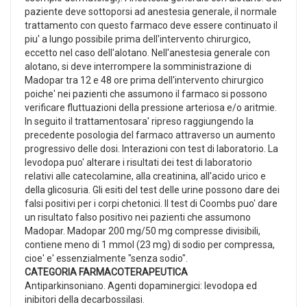
paziente deve sottoporsi ad anestesia generale, il normale
trattamento con questo farmaco deve essere continuato il
piu' a lungo possibile prima dell'intervento chirurgico,
eccetto nel caso dell'alotano. Nell'anestesia generale con
alotano, si deve interrompere la somministrazione di
Madopar tra 12 e 48 ore prima dell'intervento chirurgico
poiche' nei pazienti che assumono il farmaco si possono
verificare fluttuazioni della pressione arteriosa e/o aritmie.
In seguito il trattamentosara' ripreso raggiungendo la
precedente posologia del farmaco attraverso un aumento
progressivo delle dosi. Interazioni con test di laboratorio. La
levodopa puo' alterare i risultati dei test di laboratorio
relativi alle catecolamine, alla creatinina, all'acido urico e
della glicosuria. Gli esiti del test delle urine possono dare dei
falsi positivi per i corpi chetonici. Il test di Coombs puo' dare
un risultato falso positivo nei pazienti che assumono
Madopar. Madopar 200 mg/50 mg compresse divisibili,
contiene meno di 1 mmol (23 mg) di sodio per compressa,
cioe' e' essenzialmente "senza sodio".
CATEGORIA FARMACOTERAPEUTICA
Antiparkinsoniano. Agenti dopaminergici: levodopa ed
inibitori della decarbossilasi.