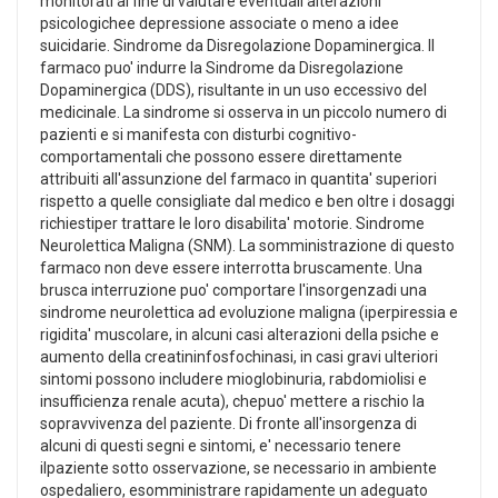
monitorati al fine di valutare eventuali alterazioni
psicologichee depressione associate o meno a idee
suicidarie. Sindrome da Disregolazione Dopaminergica. Il
farmaco puo' indurre la Sindrome da Disregolazione
Dopaminergica (DDS), risultante in un uso eccessivo del
medicinale. La sindrome si osserva in un piccolo numero di
pazienti e si manifesta con disturbi cognitivo-
comportamentali che possono essere direttamente
attribuiti all'assunzione del farmaco in quantita' superiori
rispetto a quelle consigliate dal medico e ben oltre i dosaggi
richiestiper trattare le loro disabilita' motorie. Sindrome
Neurolettica Maligna (SNM). La somministrazione di questo
farmaco non deve essere interrotta bruscamente. Una
brusca interruzione puo' comportare l'insorgenzadi una
sindrome neurolettica ad evoluzione maligna (iperpiressia e
rigidita' muscolare, in alcuni casi alterazioni della psiche e
aumento della creatininfosfochinasi, in casi gravi ulteriori
sintomi possono includere mioglobinuria, rabdomiolisi e
insufficienza renale acuta), chepuo' mettere a rischio la
sopravvivenza del paziente. Di fronte all'insorgenza di
alcuni di questi segni e sintomi, e' necessario tenere
ilpaziente sotto osservazione, se necessario in ambiente
ospedaliero, esomministrare rapidamente un adeguato