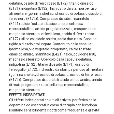
gelatina, ossido di ferro rosso (E172), titanio diossido
(E171), indigotina (E132). Inchiostro da stampa per uso
alimentare (gomma shellac, idrossido di potassio,ossido di
ferro nero (E172)). Compresse divisibili: mannitolo
(E421),calcio fosfato dibasico anidro, cellulosa
microcristallina, amido pregelatinizzato, crospovidone,
magnesio stearato, etilcellulosa, ossido di ferro rosso
(E172), silice colloidale anidra, sodio docusato. Capsule
rigide a rilascio prolungato. Contenuto della capsula:
ipromellosa,olio vegetale idrogenato, calcio fosfato
dibasico anidro, mannitolo (E421), talco, povidone K30,
magnesio stearato. Opercolo della capsula:gelatina,
indigotina (E132), titanio diossido (E171), ossido di
ferrogiallo (E172). Inchiostro da stampa per uso alimentare
(gomma shellac,idrossido di potassio, ossido di ferro rosso
(E172)). Compresse dispersibili: acido citrico anidro, amido
di mais pregelatinizzato, cellulosa microcristallina,
magnesio stearato.
EFFETTI INDESIDERATI
Gli effetti indesiderati dovuti all'attivita' periferica della
dopamina ed osservati in corso di terapia con levodopa
risultano sensibilmente ridotti come frequenza e gravita'