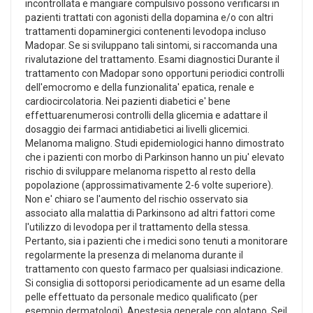
incontrollata e mangiare compulsivo possono verificarsi in
pazienti trattati con agonisti della dopamina e/o con altri
trattamenti dopaminergici contenenti levodopa incluso
Madopar. Se si sviluppano tali sintomi, si raccomanda una
rivalutazione del trattamento. Esami diagnostici Durante il
trattamento con Madopar sono opportuni periodici controlli
dell'emocromo e della funzionalita' epatica, renale e
cardiocircolatoria. Nei pazienti diabetici e' bene
effettuarenumerosi controlli della glicemia e adattare il
dosaggio dei farmaci antidiabetici ai livelli glicemici.
Melanoma maligno. Studi epidemiologici hanno dimostrato
che i pazienti con morbo di Parkinson hanno un piu' elevato
rischio di sviluppare melanoma rispetto al resto della
popolazione (approssimativamente 2-6 volte superiore).
Non e' chiaro se l'aumento del rischio osservato sia
associato alla malattia di Parkinsono ad altri fattori come
l'utilizzo di levodopa per il trattamento della stessa.
Pertanto, sia i pazienti che i medici sono tenuti a monitorare
regolarmente la presenza di melanoma durante il
trattamento con questo farmaco per qualsiasi indicazione.
Si consiglia di sottoporsi periodicamente ad un esame della
pelle effettuato da personale medico qualificato (per
esempio dermatologi). Anestesia generale con alotano. Seil