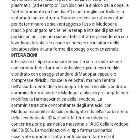
plasmatici (ad esempio: "con discinesia alpicco della dose" e
"deterioramento da fine dose") e per meglio controllare la
sintomatologia notturna. Saranno necessari ulteriori studi
per determinare se sia vantaggioso l'uso di Madopar a
rilascio prolungato anche nella terapia iniziale di pazienti
parkinsoniani, che non siano stati trattati in precedenza con
levodopa da sola o in associazionecon un inibitore della
decarbossilasi in una forma di dosaggio convenzionale.
INTERAZIONI
Interazioni di tipo farmacocinetico. La somministrazione
concomitantedel farmaco anticolinergico triesifrenidile
cloridrato con dosaggi standard di Madopar capsule o
compresse divisibili riduce la velocita', ma non l'entita'
dell'assorbimento della levodopa. Il triesifrenidile cloridrato
somministrato insieme a Madopar a rilascio prolungato non
modifica la farmacocinetica della levodopa. La
somministrazione concomitante degli antiacidi con
Madopar capsule a rilascio prolungato riducel'assorbimento
della levodopa del 32%. Il solfato ferroso riduce la
concentrazione plasmatica massima e l'AUC della levodopa
del 30-50%. Lemodificazioni di tipo farmacocinetico
osservate durante il trattamentoconcomitante con il