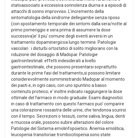
statoassociato a eccessiva sonnolenza diurna e a episodi di
attacchi di sonno improvviso. L'incremento della
sintomatologia della sindrome dellegambe senza riposo
(con spostamento temporale dei sintomi dalla sera/notte al
primo pomeriggio e sera prima di assumere la dose
successiva)e' il piu' comune degli eventi avversi in un
trattamento dopaminergicoa lungo termine. Patologie
vascolari : i disturbi ortostatici di solito migliorano con la
riduzione del dosaggio di Madopar. Patologie
gastrointestinali: effetti indesiderati a livello
gastrointestinale, che possono presentarsi soprattutto
durante le prime fasi del trattamento,si possono limitare
considerevolmente somministrando Madopar al momento
dei pasti e, in ogni caso, con uno spuntino a basso
contenuto proteico; e' inoltre indicato raggiungere la dose
ottimale del farmaco in modo graduale. Esami diagnostici:
in caso di trattamento con questo farmaco puo' comparire
una colorazione rossastra delle urine, che tendonoa scurirsi
con il tempo. Secrezioni o tessuti, come saliva, lingua, denti
e mucosa orale, possono subire alterazioni del colore.
Patologie del Sistema emolinfopoietico. Anemia emolitica,
leucopenia transitoriae trombocitopenia sono state