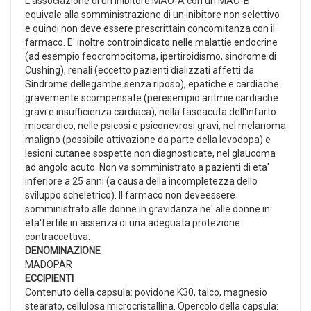
L'associazione di un inibitore MAO-A con un MAO-B
equivale alla somministrazione di un inibitore non selettivo
e quindi non deve essere prescrittain concomitanza con il
farmaco. E' inoltre controindicato nelle malattie endocrine
(ad esempio feocromocitoma, ipertiroidismo, sindrome di
Cushing), renali (eccetto pazienti dializzati affetti da
Sindrome dellegambe senza riposo), epatiche e cardiache
gravemente scompensate (peresempio aritmie cardiache
gravi e insufficienza cardiaca), nella faseacuta dell'infarto
miocardico, nelle psicosi e psiconevrosi gravi, nel melanoma
maligno (possibile attivazione da parte della levodopa) e
lesioni cutanee sospette non diagnosticate, nel glaucoma
ad angolo acuto. Non va somministrato a pazienti di eta'
inferiore a 25 anni (a causa della incompletezza dello
sviluppo scheletrico). Il farmaco non deveessere
somministrato alle donne in gravidanza ne' alle donne in
eta'fertile in assenza di una adeguata protezione
contraccettiva.
DENOMINAZIONE
MADOPAR
ECCIPIENTI
Contenuto della capsula: povidone K30, talco, magnesio
stearato, cellulosa microcristallina. Opercolo della capsula: