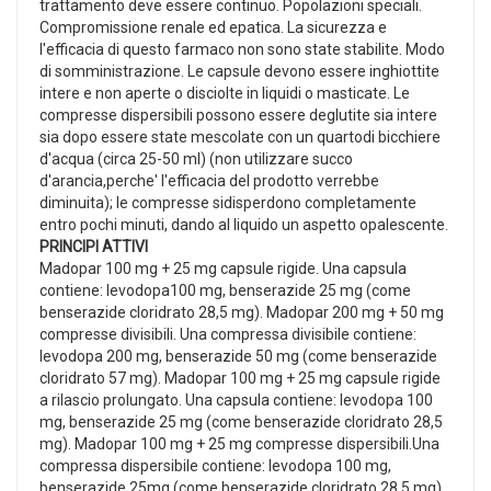
trattamento deve essere continuo. Popolazioni speciali.
Compromissione renale ed epatica. La sicurezza e
l'efficacia di questo farmaco non sono state stabilite. Modo
di somministrazione. Le capsule devono essere inghiottite
intere e non aperte o disciolte in liquidi o masticate. Le
compresse dispersibili possono essere deglutite sia intere
sia dopo essere state mescolate con un quartodi bicchiere
d'acqua (circa 25-50 ml) (non utilizzare succo
d'arancia,perche' l'efficacia del prodotto verrebbe
diminuita); le compresse sidisperdono completamente
entro pochi minuti, dando al liquido un aspetto opalescente.
PRINCIPI ATTIVI
Madopar 100 mg + 25 mg capsule rigide. Una capsula
contiene: levodopa100 mg, benserazide 25 mg (come
benserazide cloridrato 28,5 mg). Madopar 200 mg + 50 mg
compresse divisibili. Una compressa divisibile contiene:
levodopa 200 mg, benserazide 50 mg (come benserazide
cloridrato 57 mg). Madopar 100 mg + 25 mg capsule rigide
a rilascio prolungato. Una capsula contiene: levodopa 100
mg, benserazide 25 mg (come benserazide cloridrato 28,5
mg). Madopar 100 mg + 25 mg compresse dispersibili.Una
compressa dispersibile contiene: levodopa 100 mg,
benserazide 25mg (come benserazide cloridrato 28,5 mg).