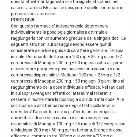
questa attivita' antagonista non ha significato clinico nel
caso di vitamina B6 a basse dosi, come quelle contenute in
preparati polivitaminici.
POSOLOGIA
Con questo farmaco e' indispensabile determinare
individualmente la posologia giornaliera ottimale e
raggiungerla con un aumento graduale delle singole dosi. Le
seguenti istruzioni sui dosaggi devono essere quindi
considerate delle linee guida di carattere generale. Terapia
iniziale. Per quanto detto sopra 100 mg + 25 mg o con 1/2
compressa di Madopar 200 mg + 50 mg una volta al giorno
e aumentare poi questa posologia con una capsula o una
compressa dispersibile di Madopar 100 mg + 25mg o 1/2
compressa di Madopar 200 mg + 50 mg ogni 3 giorni fino al
raggiungimento della dose individuale efficace. Nei rari casi
in cui sopravvengano effetti collaterali mal tollerati si
cessera' di aumentare la posologia o si ridurra' la dose. Alla
scomparsa o all'attenuazione degli effetti collaterali si
riprendera' l'aumento a ritmo piu' lento:per esempio si
aumentera' di una sola capsula o di una compressa
dispersibile di Madopar 100 mg + 25 mg o di 1/2 compressa
di Madopar 200 mg+ 50 mg per settimana. Il range di dose
efficace e' compreso tra 300mg di levodopa/75 mg di