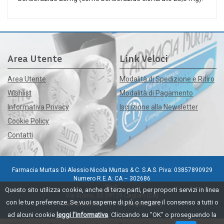
Area Utente
Link Veloci
Area Utente
Modalità di Spedizione e Ritiro
Wishlist
Modalità di Pagamento
Informativa Privacy
Iscrizione alla Newsletter
Cookie Policy
Contatti
Farmacia Murtas Di Alessio Nicola Murtas & C. S.A.S. P.iva: 03857890929
Numero R.E.A: CA – 302686
Sedi:
Questo sito utilizza cookie, anche di terze parti, per proporti servizi in linea
Via Scano, 52 09129 Cagliari (CA)
con le tue preferenze. Se vuoi saperne di più o negare il consenso a tutti o
Via Pacinotti, 21 09128 Cagliari (CA)
ad alcuni cookie
leggi l'informativa
. Cliccando su "OK" o proseguendo la