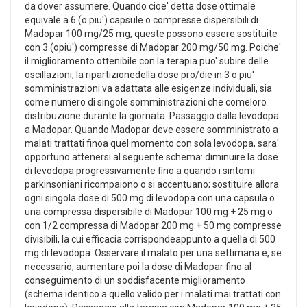
da dover assumere. Quando cioe' detta dose ottimale
equivale a 6 (o piu') capsule o compresse dispersibili di
Madopar 100 mg/25 mg, queste possono essere sostituite
con 3 (opiu') compresse di Madopar 200 mg/50 mg. Poiche'
il miglioramento ottenibile con la terapia puo' subire delle
oscillazioni, la ripartizionedella dose pro/die in 3 o piu'
somministrazioni va adattata alle esigenze individuali, sia
come numero di singole somministrazioni che comeloro
distribuzione durante la giornata. Passaggio dalla levodopa
a Madopar. Quando Madopar deve essere somministrato a
malati trattati finoa quel momento con sola levodopa, sara'
opportuno attenersi al seguente schema: diminuire la dose
di levodopa progressivamente fino a quando i sintomi
parkinsoniani ricompaiono o si accentuano; sostituire allora
ogni singola dose di 500 mg di levodopa con una capsula o
una compressa dispersibile di Madopar 100 mg + 25 mg o
con 1/2 compressa di Madopar 200 mg + 50 mg compresse
divisibili, la cui efficacia corrispondeappunto a quella di 500
mg di levodopa. Osservare il malato per una settimana e, se
necessario, aumentare poi la dose di Madopar fino al
conseguimento di un soddisfacente miglioramento
(schema identico a quello valido per i malati mai trattati con