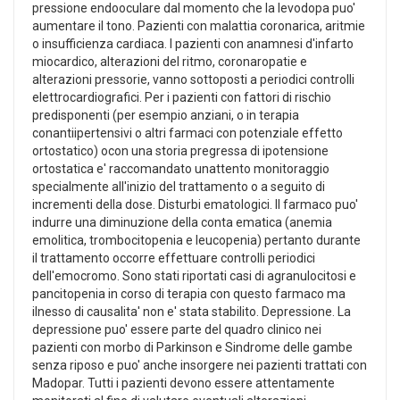
pressione endooculare dal momento che la levodopa puo'
aumentare il tono. Pazienti con malattia coronarica, aritmie
o insufficienza cardiaca. I pazienti con anamnesi d'infarto
miocardico, alterazioni del ritmo, coronaropatie e
alterazioni pressorie, vanno sottoposti a periodici controlli
elettrocardiografici. Per i pazienti con fattori di rischio
predisponenti (per esempio anziani, o in terapia
conantiipertensivi o altri farmaci con potenziale effetto
ortostatico) ocon una storia pregressa di ipotensione
ortostatica e' raccomandato unattento monitoraggio
specialmente all'inizio del trattamento o a seguito di
incrementi della dose. Disturbi ematologici. Il farmaco puo'
indurre una diminuzione della conta ematica (anemia
emolitica, trombocitopenia e leucopenia) pertanto durante
il trattamento occorre effettuare controlli periodici
dell'emocromo. Sono stati riportati casi di agranulocitosi e
pancitopenia in corso di terapia con questo farmaco ma
ilnesso di causalita' non e' stata stabilito. Depressione. La
depressione puo' essere parte del quadro clinico nei
pazienti con morbo di Parkinson e Sindrome delle gambe
senza riposo e puo' anche insorgere nei pazienti trattati con
Madopar. Tutti i pazienti devono essere attentamente