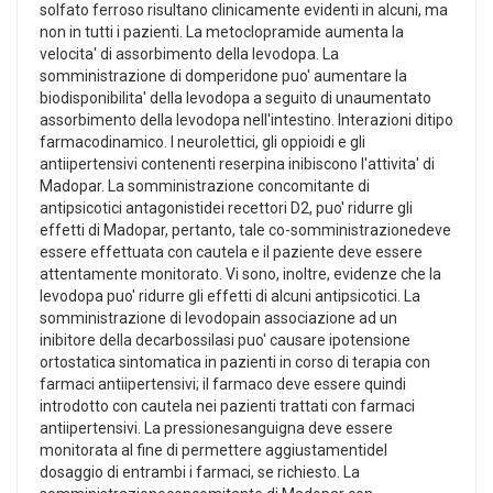
solfato ferroso risultano clinicamente evidenti in alcuni, ma
non in tutti i pazienti. La metoclopramide aumenta la
velocita' di assorbimento della levodopa. La
somministrazione di domperidone puo' aumentare la
biodisponibilita' della levodopa a seguito di unaumentato
assorbimento della levodopa nell'intestino. Interazioni ditipo
farmacodinamico. I neurolettici, gli oppioidi e gli
antiipertensivi contenenti reserpina inibiscono l'attivita' di
Madopar. La somministrazione concomitante di
antipsicotici antagonistidei recettori D2, puo' ridurre gli
effetti di Madopar, pertanto, tale co-somministrazionedeve
essere effettuata con cautela e il paziente deve essere
attentamente monitorato. Vi sono, inoltre, evidenze che la
levodopa puo' ridurre gli effetti di alcuni antipsicotici. La
somministrazione di levodopain associazione ad un
inibitore della decarbossilasi puo' causare ipotensione
ortostatica sintomatica in pazienti in corso di terapia con
farmaci antiipertensivi; il farmaco deve essere quindi
introdotto con cautela nei pazienti trattati con farmaci
antiipertensivi. La pressionesanguigna deve essere
monitorata al fine di permettere aggiustamentidel
dosaggio di entrambi i farmaci, se richiesto. La