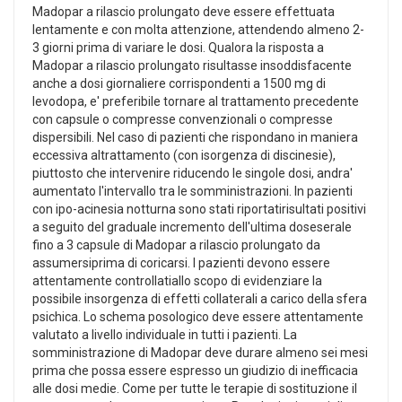
Madopar a rilascio prolungato deve essere effettuata
lentamente e con molta attenzione, attendendo almeno 2-
3 giorni prima di variare le dosi. Qualora la risposta a
Madopar a rilascio prolungato risultasse insoddisfacente
anche a dosi giornaliere corrispondenti a 1500 mg di
levodopa, e' preferibile tornare al trattamento precedente
con capsule o compresse convenzionali o compresse
dispersibili. Nel caso di pazienti che rispondano in maniera
eccessiva altrattamento (con isorgenza di discinesie),
piuttosto che intervenire riducendo le singole dosi, andra'
aumentato l'intervallo tra le somministrazioni. In pazienti
con ipo-acinesia notturna sono stati riportatirisultati positivi
a seguito del graduale incremento dell'ultima doseserale
fino a 3 capsule di Madopar a rilascio prolungato da
assumersiprima di coricarsi. I pazienti devono essere
attentamente controllatiallo scopo di evidenziare la
possibile insorgenza di effetti collaterali a carico della sfera
psichica. Lo schema posologico deve essere attentamente
valutato a livello individuale in tutti i pazienti. La
somministrazione di Madopar deve durare almeno sei mesi
prima che possa essere espresso un giudizio di inefficacia
alle dosi medie. Come per tutte le terapie di sostituzione il