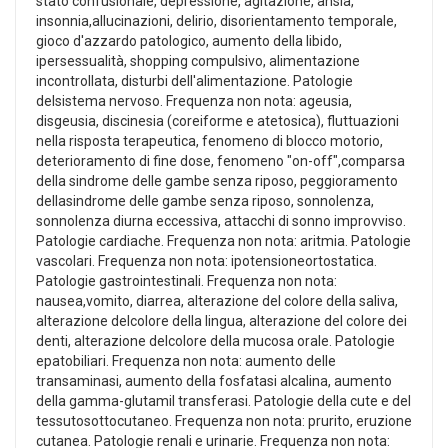
stato confusionale, depressione, agitazione, ansia,
insonnia,allucinazioni, delirio, disorientamento temporale,
gioco d'azzardo patologico, aumento della libido,
ipersessualità, shopping compulsivo, alimentazione
incontrollata, disturbi dell'alimentazione. Patologie
delsistema nervoso. Frequenza non nota: ageusia,
disgeusia, discinesia (coreiforme e atetosica), fluttuazioni
nella risposta terapeutica, fenomeno di blocco motorio,
deterioramento di fine dose, fenomeno "on-off",comparsa
della sindrome delle gambe senza riposo, peggioramento
dellasindrome delle gambe senza riposo, sonnolenza,
sonnolenza diurna eccessiva, attacchi di sonno improvviso.
Patologie cardiache. Frequenza non nota: aritmia. Patologie
vascolari. Frequenza non nota: ipotensioneortostatica.
Patologie gastrointestinali. Frequenza non nota:
nausea,vomito, diarrea, alterazione del colore della saliva,
alterazione delcolore della lingua, alterazione del colore dei
denti, alterazione delcolore della mucosa orale. Patologie
epatobiliari. Frequenza non nota: aumento delle
transaminasi, aumento della fosfatasi alcalina, aumento
della gamma-glutamil transferasi. Patologie della cute e del
tessutosottocutaneo. Frequenza non nota: prurito, eruzione
cutanea. Patologie renali e urinarie. Frequenza non nota: