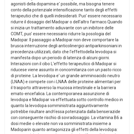
agonisti della dopamina e' possibile, ma bisogna tenere
conto della potenziale intensificazione tanto degli effetti
terapeutici che di quelli indesiderati. Puo' essere necessario
ridurre il dosaggio del Madopar o dell'altro farmaco.Quando
si inizia un trattamento adiuvante con un inibitore delle
COMT, puo' essere necessario ridurre la posologia del
Madopar. Il passaggio a Madopar non deve comportare la
brusca interruzione degli anticolinergici antiparkinsoniani in
precedenza utilizzati, dato che l'effettodella levodopa si
manifesta dopo un periodo di latenza di alcuni giorni.
Interazioni con il cibo L'effetto terapeutico di Madopar si
riducese viene assunto in concomitanza con un pasto ricco
di proteine. La levodopa e' un grande amminoacido neutro
(LNAA) e compete con i LNAA delle proteine alimentari per
il trasporto attraverso la mucosa intestinale e la barriera
emato-encefalica. La contemporanea assunzione di
levodopa e Madopar va effettuata sotto controllo medico in
quanto la levodopa somministrata aggiuntivamente
potrebbe risultare anch'essa potenziata dalla benserazide
con conseguente rischio di sovradosaggio. La vitamina B6 a
dosi medie o elevate non va somministrata insieme a
Madoparin quanto antagonizza gli effetti della levodopa: