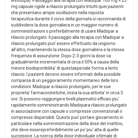
levodopa). Passaggio alla terapia con Madopar 100 mg + 25
mg capsule rigide a rilascio prolungato Intutti quei pazienti
che presentano ampie oscillazioni nella risposta
terapeutica durante il corso della giornata si raccomanda di
suddividere la dose giornaliera in un maggior numero di
somministrazioni o preferibilmente di usare Madopar a
rilascio prolungato. Il passaggio alla terapia con Madopar a
rilascio prolungato puo' essere effettuato da ungiorno
all'altro, mantenendo la stessa dose giornaliera e la stessa
frequenza di assunzione. Dopo 2-3 giorni la dose va
gradualmente incrementata di circa il 50% a causa della
minore biodisponibilita' di questaspeciale forma a lento
rilascio. I pazienti devono essere informati della possibile
comparsa di un peggioramento momentaneo delle loro
condizioni. Madopar a rilascio prolungato, per le sue
proprieta' farmacocinetiche, inizia la sua attivita' in circa 3
ore. Si possono raggiungere livelli plasmatici efficaci piu'
rapidamente somministrando Madopara rilascio prolungato
in associazione con capsule o compresse convenzionali o
compresse dispersibili. Questo puo' portare giovamento in
particolare nella somministrazione della dose del mattino,
che deve esserepreferibilmente un po' piu' alta di quelle
successive. La ricerca della dose individuale ottimale di