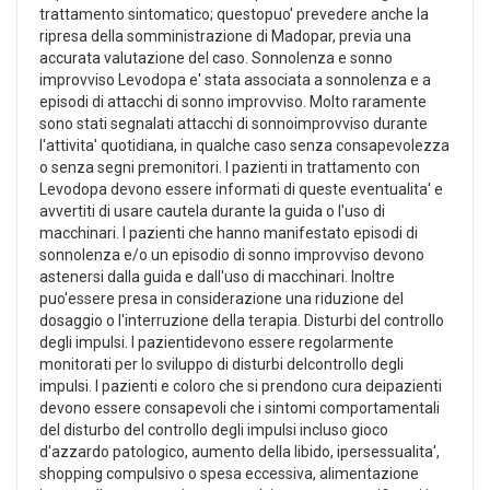
trattamento sintomatico; questopuo' prevedere anche la
ripresa della somministrazione di Madopar, previa una
accurata valutazione del caso. Sonnolenza e sonno
improvviso Levodopa e' stata associata a sonnolenza e a
episodi di attacchi di sonno improvviso. Molto raramente
sono stati segnalati attacchi di sonnoimprovviso durante
l'attivita' quotidiana, in qualche caso senza consapevolezza
o senza segni premonitori. I pazienti in trattamento con
Levodopa devono essere informati di queste eventualita' e
avvertiti di usare cautela durante la guida o l'uso di
macchinari. I pazienti che hanno manifestato episodi di
sonnolenza e/o un episodio di sonno improvviso devono
astenersi dalla guida e dall'uso di macchinari. Inoltre
puo'essere presa in considerazione una riduzione del
dosaggio o l'interruzione della terapia. Disturbi del controllo
degli impulsi. I pazientidevono essere regolarmente
monitorati per lo sviluppo di disturbi delcontrollo degli
impulsi. I pazienti e coloro che si prendono cura deipazienti
devono essere consapevoli che i sintomi comportamentali
del disturbo del controllo degli impulsi incluso gioco
d'azzardo patologico, aumento della libido, ipersessualita',
shopping compulsivo o spesa eccessiva, alimentazione