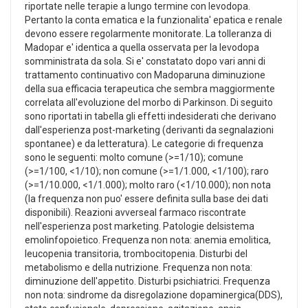
riportate nelle terapie a lungo termine con levodopa.
Pertanto la conta ematica e la funzionalita' epatica e renale
devono essere regolarmente monitorate. La tolleranza di
Madopar e' identica a quella osservata per la levodopa
somministrata da sola. Si e' constatato dopo vari anni di
trattamento continuativo con Madoparuna diminuzione
della sua efficacia terapeutica che sembra maggiormente
correlata all'evoluzione del morbo di Parkinson. Di seguito
sono riportati in tabella gli effetti indesiderati che derivano
dall'esperienza post-marketing (derivanti da segnalazioni
spontanee) e da letteratura). Le categorie di frequenza
sono le seguenti: molto comune (>=1/10); comune
(>=1/100, <1/10); non comune (>=1/1.000, <1/100); raro
(>=1/10.000, <1/1.000); molto raro (<1/10.000); non nota
(la frequenza non puo' essere definita sulla base dei dati
disponibili). Reazioni avverseal farmaco riscontrate
nell'esperienza post marketing. Patologie delsistema
emolinfopoietico. Frequenza non nota: anemia emolitica,
leucopenia transitoria, trombocitopenia. Disturbi del
metabolismo e della nutrizione. Frequenza non nota:
diminuzione dell'appetito. Disturbi psichiatrici. Frequenza
non nota: sindrome da disregolazione dopaminergica(DDS),