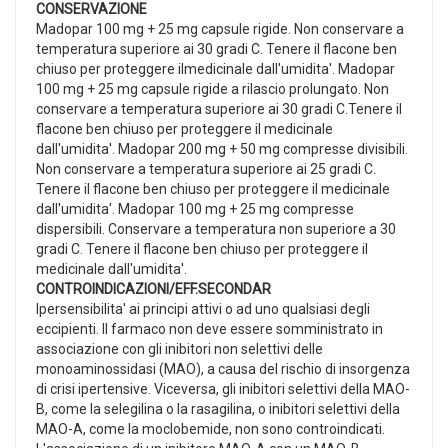
CONSERVAZIONE
Madopar 100 mg + 25 mg capsule rigide. Non conservare a
temperatura superiore ai 30 gradi C. Tenere il flacone ben
chiuso per proteggere ilmedicinale dall'umidita'. Madopar
100 mg + 25 mg capsule rigide a rilascio prolungato. Non
conservare a temperatura superiore ai 30 gradi C.Tenere il
flacone ben chiuso per proteggere il medicinale
dall'umidita'. Madopar 200 mg + 50 mg compresse divisibili.
Non conservare a temperatura superiore ai 25 gradi C.
Tenere il flacone ben chiuso per proteggere il medicinale
dall'umidita'. Madopar 100 mg + 25 mg compresse
dispersibili. Conservare a temperatura non superiore a 30
gradi C. Tenere il flacone ben chiuso per proteggere il
medicinale dall'umidita'.
CONTROINDICAZIONI/EFF.SECONDAR
Ipersensibilita' ai principi attivi o ad uno qualsiasi degli
eccipienti. Il farmaco non deve essere somministrato in
associazione con gli inibitori non selettivi delle
monoaminossidasi (MAO), a causa del rischio di insorgenza
di crisi ipertensive. Viceversa, gli inibitori selettivi della MAO-
B, come la selegilina o la rasagilina, o inibitori selettivi della
MAO-A, come la moclobemide, non sono controindicati.