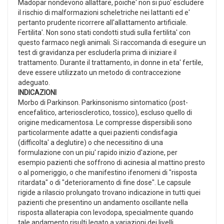
Madopar nondevono allattare, poiche' non si puo' escludere
il rischio di malformazioni scheletriche nei lattanti ed e'
pertanto prudente ricorrere all'allattamento artificiale.
Fertilita'. Non sono stati condotti studi sulla fertilita' con
questo farmaco negli animali. Si raccomanda di eseguire un
test di gravidanza per escluderla prima di iniziare il
trattamento. Durante il trattamento, in donne in eta' fertile,
deve essere utilizzato un metodo di contraccezione
adeguato.
INDICAZIONI
Morbo di Parkinson. Parkinsonismo sintomatico (post-
encefalitico, arteriosclerotico, tossico), escluso quello di
origine medicamentosa. Le compresse dispersibili sono
particolarmente adatte a quei pazienti condisfagia
(difficolta' a deglutire) o che necessitino di una
formulazione con un piu' rapido inizio d'azione, per
esempio pazienti che soffrono di acinesia al mattino presto
o al pomeriggio, o che manifestino ifenomeni di "risposta
ritardata" o di "deterioramento di fine dose". Le capsule
rigide a rilascio prolungato trovano indicazione in tutti quei
pazienti che presentino un andamento oscillante nella
risposta allaterapia con levodopa, specialmente quando
tale andamento risulti legato a variazioni dei livelli