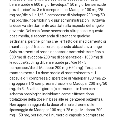
benserazide e 600 mg di levodopa/150 mg di benserazide
pro/die, cioe' tra 3 e 6 compresse di Madopar 100 mg/25
mg pro/die o 1 e 1/2-3 compresse di Madopar 200 mg/50
mg pro/die, ripartibili in 3 o piu' somministrazioni. Tuttavia,
la dose va strettamente adattata alla risposta del singolo
paziente. Nel caso fosse necessario oltrepassare questa
dose media, si raccomanda di attendere qualche
settimana, perche' prima che l'effetto del medicamento si
manifesti puo' trascorrere un periodo abbastanza lungo.
Solo raramente si rende necessario somministrare fino a
800 mg di levodopa/200 mg di benserazide - 1000 mg di
levodopa/250 mg di benserazide pro/die (4 - 5
compresse/die di Madopar 200 mg + 50 mg). Terapia di
mantenimento. La dose media di mantenimento e' 1
capsula o 1 compressa dispersibile di Madopar 100 mg/25
mg oppure 1/2 compressa divisibile di Madopar 200 mg/50
mg, da 3 a6 volte al giorno (o comunque in linea con lo
schema posologico individuato come efficace dopo
titolazione della dose in base alle esigenzedel paziente).
Non appena raggiunta la dose ottimale diviene utile
ilpassaggio da Madopar 100 mg + 25 mg a Madopar 200
mg + 50 mg, per ridurre il numero di capsule o compresse