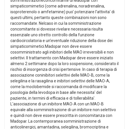
somministrazioneconcomitante di Madopar con
simpaticomimetici (come adrenalina, noradrenalina,
isoproterenolo o amfetamine) puo' potenziare l'attivita' di
questi ultimi, pertanto queste combinazioni non sono
raccomandate. Nelcaso in cui la somministrazione
concomitante si dovesse rivelare necessaria risulta
essenziale uno stretto controllo della funzione
cardiocircolatoria e un'eventuale riduzione della dose dei
simpaticomimetici.Madopar non deve essere
cosomministrato agli inibitori delle MAO irreversibili e non
selettivi. Il trattamento con Madopar deve essere iniziato
almeno 2 settimane dopo la loro sospensione, considerato il
rischio di insorgenza di crisi ipertensive. In caso di terapia di
associazione coninibitori selettivi delle MAO-B, come la
selegilina e la rasagilina e inibitori selettivi delle MAO-A,
come la moclobemide si raccomanda di modificare la
posologia della levodopa in base alle necessita' del
paziente, in termini di efficacia e di tollerabilita'.
L'associazione di un inibitore MAO-A con un MAO-B
equivale alla somministrazione di un inibitore non selettivo
e quindi non deve essere prescritta in concomitanza con
Madopar. La contemporanea somministrazione di
anticolinergici, amantadina, selegilina, bromocriptina e