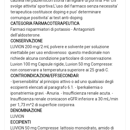
cautela nei pazienticon storia famigliare di porfiria. Per chi
svolge attivita' sportiva:L'uso del farmaco senza necessita'
terapeutica costituisce doping e puo' determinare
comunque positivita' ai test anti-doping.
CATEGORIA FARMACOTERAPEUTICA
Farmaci risparmiatori di potassio - Antagonisti
dell'aldosterone.
CONSERVAZIONE
LUVION 200 mg/2 ml, polvere e solvente per soluzione
iniettabile per uso endovenoso: questo medicinale non
richiede alcuna condizione particolare di conservazione.
Luvion 100 mg Capsule rigide, Luvion 50 mg Compresse:
non conservare a temperatura superiore ai 25 gradi C.
CONTROINDICAZIONI/EFF.SECONDAR
- Ipersensibilita' al principio attivo o ad uno qualsiasi degli
eccipienti elencati al paragrafo 6.1. - Iperkaliemia o
iponatriemia gravi. -Anuria. - Insufficienza renale acuta. -
Insufficienza renale cronicacon eGFR inferiore a 30 mL/min
per 1,73 m^2 di superficie corporea.
DENOMINAZIONE
LUVION
ECCIPIENTI
LUVION 50 mg Compresse: lattosio monoidrato, amido di