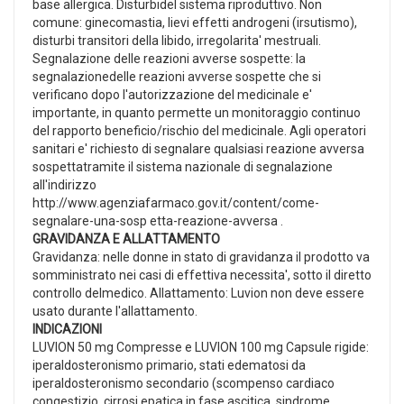
base allergica. Disturbidel sistema riproduttivo. Non
comune: ginecomastia, lievi effetti androgeni (irsutismo),
disturbi transitori della libido, irregolarita' mestruali.
Segnalazione delle reazioni avverse sospette: la
segnalazionedelle reazioni avverse sospette che si
verificano dopo l'autorizzazione del medicinale e'
importante, in quanto permette un monitoraggio continuo
del rapporto beneficio/rischio del medicinale. Agli operatori
sanitari e' richiesto di segnalare qualsiasi reazione avversa
sospettatramite il sistema nazionale di segnalazione
all'indirizzo
http://www.agenziafarmaco.gov.it/content/come-
segnalare-una-sosp etta-reazione-avversa .
GRAVIDANZA E ALLATTAMENTO
Gravidanza: nelle donne in stato di gravidanza il prodotto va
somministrato nei casi di effettiva necessita', sotto il diretto
controllo delmedico. Allattamento: Luvion non deve essere
usato durante l'allattamento.
INDICAZIONI
LUVION 50 mg Compresse e LUVION 100 mg Capsule rigide:
iperaldosteronismo primario, stati edematosi da
iperaldosteronismo secondario (scompenso cardiaco
congestizio, cirrosi epatica in fase ascitica, sindrome