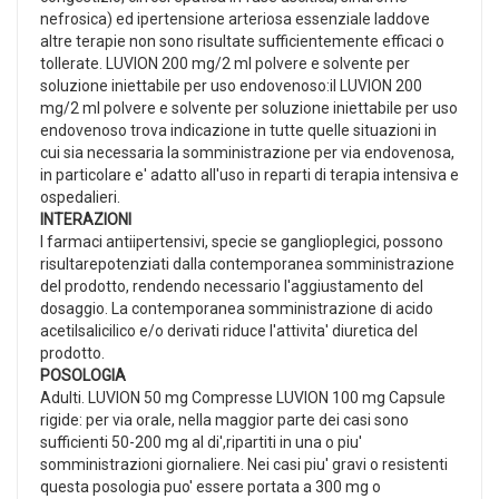
nefrosica) ed ipertensione arteriosa essenziale laddove
altre terapie non sono risultate sufficientemente efficaci o
tollerate. LUVION 200 mg/2 ml polvere e solvente per
soluzione iniettabile per uso endovenoso:il LUVION 200
mg/2 ml polvere e solvente per soluzione iniettabile per uso
endovenoso trova indicazione in tutte quelle situazioni in
cui sia necessaria la somministrazione per via endovenosa,
in particolare e' adatto all'uso in reparti di terapia intensiva e
ospedalieri.
INTERAZIONI
I farmaci antiipertensivi, specie se ganglioplegici, possono
risultarepotenziati dalla contemporanea somministrazione
del prodotto, rendendo necessario l'aggiustamento del
dosaggio. La contemporanea somministrazione di acido
acetilsalicilico e/o derivati riduce l'attivita' diuretica del
prodotto.
POSOLOGIA
Adulti. LUVION 50 mg Compresse LUVION 100 mg Capsule
rigide: per via orale, nella maggior parte dei casi sono
sufficienti 50-200 mg al di',ripartiti in una o piu'
somministrazioni giornaliere. Nei casi piu' gravi o resistenti
questa posologia puo' essere portata a 300 mg o