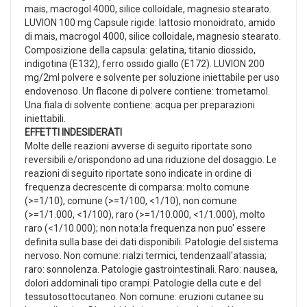
mais, macrogol 4000, silice colloidale, magnesio stearato.
LUVION 100 mg Capsule rigide: lattosio monoidrato, amido
di mais, macrogol 4000, silice colloidale, magnesio stearato.
Composizione della capsula: gelatina, titanio diossido,
indigotina (E132), ferro ossido giallo (E172). LUVION 200
mg/2ml polvere e solvente per soluzione iniettabile per uso
endovenoso. Un flacone di polvere contiene: trometamol.
Una fiala di solvente contiene: acqua per preparazioni
iniettabili.
EFFETTI INDESIDERATI
Molte delle reazioni avverse di seguito riportate sono
reversibili e/orispondono ad una riduzione del dosaggio. Le
reazioni di seguito riportate sono indicate in ordine di
frequenza decrescente di comparsa: molto comune
(>=1/10), comune (>=1/100, <1/10), non comune
(>=1/1.000, <1/100), raro (>=1/10.000, <1/1.000), molto
raro (<1/10.000); non nota:la frequenza non puo' essere
definita sulla base dei dati disponibili. Patologie del sistema
nervoso. Non comune: rialzi termici, tendenzaall'atassia;
raro: sonnolenza. Patologie gastrointestinali. Raro: nausea,
dolori addominali tipo crampi. Patologie della cute e del
tessutosottocutaneo. Non comune: eruzioni cutanee su