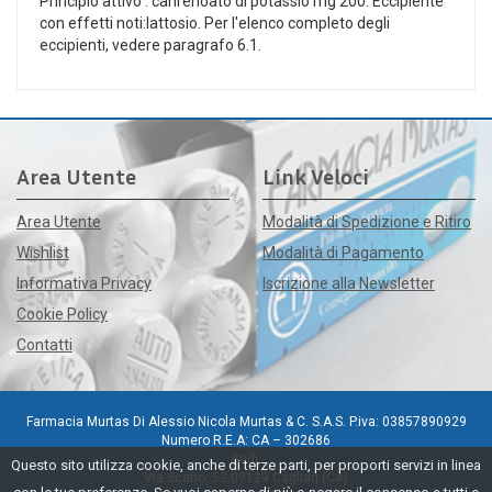
Principio attivo : canrenoato di potassio mg 200. Eccipiente
con effetti noti:lattosio. Per l'elenco completo degli
eccipienti, vedere paragrafo 6.1.
Area Utente
Link Veloci
Area Utente
Modalità di Spedizione e Ritiro
Wishlist
Modalità di Pagamento
Informativa Privacy
Iscrizione alla Newsletter
Cookie Policy
Contatti
Farmacia Murtas Di Alessio Nicola Murtas & C. S.A.S. P.iva: 03857890929
Numero R.E.A: CA – 302686
Sedi:
Questo sito utilizza cookie, anche di terze parti, per proporti servizi in linea
Via Scano, 52 09129 Cagliari (CA)