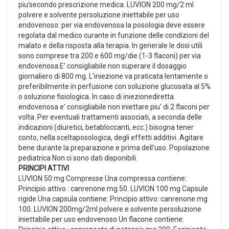
piu'secondo prescrizione medica. LUVION 200 mg/2 ml
polvere e solvente persoluzione iniettabile per uso
endovenoso: per via endovenosa la posologia deve essere
regolata dal medico curante in funzione delle condizioni del
malato e della risposta alla terapia. In generale le dosi utili
sono comprese tra 200 e 600 mg/die (1-3 flaconi) per via
endovenosa.E' consigliabile non superare il dosaggio
giornaliero di 800 mg. L'iniezione va praticata lentamente o
preferibilmente in perfusione con soluzione glucosata al 5%
o soluzione fisiologica. In caso di iniezionediretta
endovenosa e' consigliabile non iniettare piu' di 2 flaconi per
volta. Per eventuali trattamenti associati, a seconda delle
indicazioni (diuretici, betabloccanti, ecc.) bisogna tener
conto, nella sceltaposologica, degli effetti additivi. Agitare
bene durante la preparazione e prima dell'uso. Popolazione
pediatrica Non ci sono dati disponibili.
PRINCIPI ATTIVI
LUVION 50 mg Compresse Una compressa contiene:
Principio attivo : canrenone mg 50. LUVION 100 mg Capsule
rigide Una capsula contiene: Principio attivo: canrenone mg
100. LUVION 200mg/2ml polvere e solvente persoluzione
iniettabile per uso endovenoso Un flacone contiene: