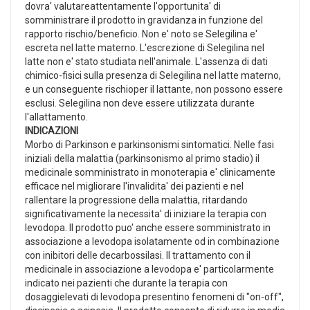
dovra' valutareattentamente l'opportunita' di
somministrare il prodotto in gravidanza in funzione del
rapporto rischio/beneficio. Non e' noto se Selegilina e'
escreta nel latte materno. L'escrezione di Selegilina nel
latte non e' stato studiata nell'animale. L'assenza di dati
chimico-fisici sulla presenza di Selegilina nel latte materno,
e un conseguente rischioper il lattante, non possono essere
esclusi. Selegilina non deve essere utilizzata durante
l'allattamento.
INDICAZIONI
Morbo di Parkinson e parkinsonismi sintomatici. Nelle fasi
iniziali della malattia (parkinsonismo al primo stadio) il
medicinale somministrato in monoterapia e' clinicamente
efficace nel migliorare l'invalidita' dei pazienti e nel
rallentare la progressione della malattia, ritardando
significativamente la necessita' di iniziare la terapia con
levodopa. Il prodotto puo' anche essere somministrato in
associazione a levodopa isolatamente od in combinazione
con inibitori delle decarbossilasi. Il trattamento con il
medicinale in associazione a levodopa e' particolarmente
indicato nei pazienti che durante la terapia con
dosaggielevati di levodopa presentino fenomeni di "on-off",