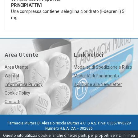
PRINCIPI ATTIVI
Una compressa contiene: selegilina cloridrato (l-deprenil) 5
mg.
Area Utente
Link Veloci
Area Utente
Modalità di Spedizione e Ritiro
Wishlist
Modalità di Pagamento
Informativa Privacy
Iscrizione alla Newsletter
Cookie Policy
Contatti
Farmacia Murtas Di Alessio Nicola Murtas & C. S.A.S. P.iva: 03857890929
Numero R.E.A: CA – 302686
Sedi:
Questo sito utilizza cookie, anche di terze parti, per proporti servizi in linea