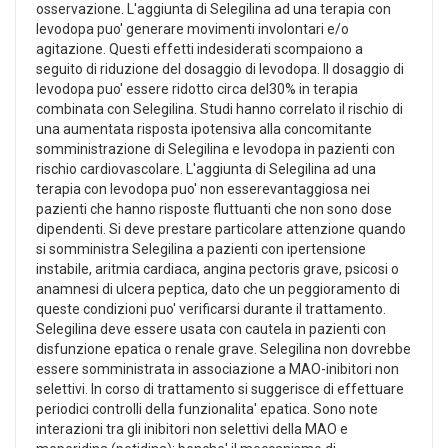
osservazione. L'aggiunta di Selegilina ad una terapia con
levodopa puo' generare movimenti involontari e/o
agitazione. Questi effetti indesiderati scompaiono a
seguito di riduzione del dosaggio di levodopa. Il dosaggio di
levodopa puo' essere ridotto circa del30% in terapia
combinata con Selegilina. Studi hanno correlato il rischio di
una aumentata risposta ipotensiva alla concomitante
somministrazione di Selegilina e levodopa in pazienti con
rischio cardiovascolare. L'aggiunta di Selegilina ad una
terapia con levodopa puo' non esserevantaggiosa nei
pazienti che hanno risposte fluttuanti che non sono dose
dipendenti. Si deve prestare particolare attenzione quando
si somministra Selegilina a pazienti con ipertensione
instabile, aritmia cardiaca, angina pectoris grave, psicosi o
anamnesi di ulcera peptica, dato che un peggioramento di
queste condizioni puo' verificarsi durante il trattamento.
Selegilina deve essere usata con cautela in pazienti con
disfunzione epatica o renale grave. Selegilina non dovrebbe
essere somministrata in associazione a MAO-inibitori non
selettivi. In corso di trattamento si suggerisce di effettuare
periodici controlli della funzionalita' epatica. Sono note
interazioni tra gli inibitori non selettivi della MAO e