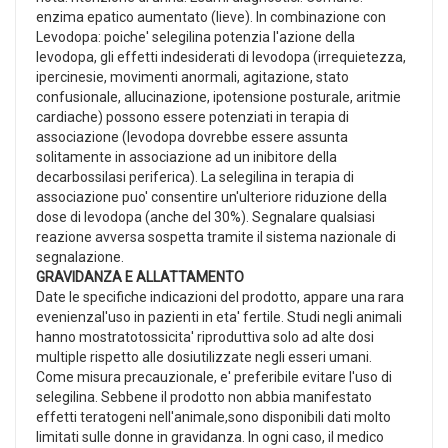
enzima epatico aumentato (lieve). In combinazione con
Levodopa: poiche' selegilina potenzia l'azione della
levodopa, gli effetti indesiderati di levodopa (irrequietezza,
ipercinesie, movimenti anormali, agitazione, stato
confusionale, allucinazione, ipotensione posturale, aritmie
cardiache) possono essere potenziati in terapia di
associazione (levodopa dovrebbe essere assunta
solitamente in associazione ad un inibitore della
decarbossilasi periferica). La selegilina in terapia di
associazione puo' consentire un'ulteriore riduzione della
dose di levodopa (anche del 30%). Segnalare qualsiasi
reazione avversa sospetta tramite il sistema nazionale di
segnalazione.
GRAVIDANZA E ALLATTAMENTO
Date le specifiche indicazioni del prodotto, appare una rara
evenienzal'uso in pazienti in eta' fertile. Studi negli animali
hanno mostratotossicita' riproduttiva solo ad alte dosi
multiple rispetto alle dosiutilizzate negli esseri umani.
Come misura precauzionale, e' preferibile evitare l'uso di
selegilina. Sebbene il prodotto non abbia manifestato
effetti teratogeni nell'animale,sono disponibili dati molto
limitati sulle donne in gravidanza. In ogni caso, il medico