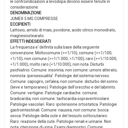
le controindicazioni a levodopa devono essere tenute in
considerazione.
DENOMINAZIONE
JUMEX 5 MG COMPRESSE
ECCIPIENTI
Lattosio, amido di mais, povidone, acido citrico monoidrato,
magnesiostearato.
EFFETTI INDESIDERATI
La frequenza e' definita sulla base della seguente
convenzione: Moltocomune (>=1/10); comune (>=1/100,
<1/10); non comune (>=1/1.000, <1/100); raro (>=1/10.000,
<1/1.000); molto raro (<1/10.000); non nota. Disturbi
psichiatrici. Comune: insonnia; non comune: umore alterato;
nonnota: ipersessualita'. Patologie del sistema nervoso.
Comune: capogiro, cefalea; non comune: disturbo del sonno
(lieve e temporaneo). Patologie dell'orecchio e del labirinto.
Comune: vertigine. Patologie cardiache. comune.
bradicardia; non comune: tachicardia sopraventricolare.
Patologie vascolari. Raro: ipotensione ortostatica. Patologie
gastrointestinali. Comune: nausea; non comune: bocca
secca. Patologie della cute e del tessuto sottocutaneo.
Raro: reazione della cute. Patologie renali e urinarie. Non
nota: ritenzione di urina. Esami diagnostici. Comune: