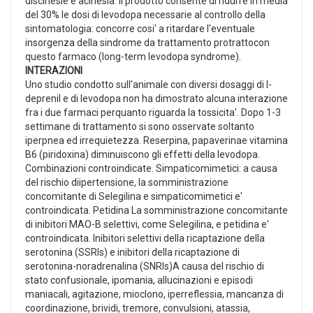
discinesie e acinesia. Il prodotto consente di ridurre in media
del 30% le dosi di levodopa necessarie al controllo della
sintomatologia: concorre cosi' a ritardare l'eventuale
insorgenza della sindrome da trattamento protrattocon
questo farmaco (long-term levodopa syndrome).
INTERAZIONI
Uno studio condotto sull'animale con diversi dosaggi di l-
deprenil e di levodopa non ha dimostrato alcuna interazione
fra i due farmaci perquanto riguarda la tossicita'. Dopo 1-3
settimane di trattamento si sono osservate soltanto
iperpnea ed irrequietezza. Reserpina, papaverinae vitamina
B6 (piridoxina) diminuiscono gli effetti della levodopa.
Combinazioni controindicate. Simpaticomimetici: a causa
del rischio diipertensione, la somministrazione
concomitante di Selegilina e simpaticomimetici e'
controindicata. Petidina La somministrazione concomitante
di inibitori MAO-B selettivi, come Selegilina, e petidina e'
controindicata. Inibitori selettivi della ricaptazione della
serotonina (SSRIs) e inibitori della ricaptazione di
serotonina-noradrenalina (SNRIs)A causa del rischio di
stato confusionale, ipomania, allucinazioni e episodi
maniacali, agitazione, mioclono, iperreflessia, mancanza di
coordinazione, brividi, tremore, convulsioni, atassia,