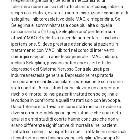
meperidina (petidina); benche' il meccanismo di
taleinterazione non sia del tutto chiarito e' consigliabile, a
scopo cautelativo, evitare la somministrazione congiunta di
selegilina, inibitoreselettivo delle MAO, e meperidina. Se
Selegilina e' somministrata a dose piu' alta di quella
raccomandata (10 mg), Selegilina puo' perderela sua
attivita' MAO-B selettiva facendo aumentare il rischio di
ipertensione. Si deve prestare attenzione ai pazienti in
trattamento con MAO inibitori nel corso di inter venti
chirurgici eseguiti in anestesiagenerale. I MAO inibitori,
incluso Selegilina, possono potenziare glieffetti dei
depressori del Sistema Nervoso Centrale usati per
indurreanestesia generale. Depressione respiratoria
temporanea e cardiovascolare, ipotensione e coma sono
stati riportati. Alcuni studi hanno rilevato un aumentato
rischio di mortalita' nei pazienti trattati con selegilina e
levodopa in confronto a quelli trattati solo con levodopa.
Dasottolineare tuttavia che sono stati messi in evidenza
diversi errorimetodologici in questi studi e che una meta
analisi e ampi studi di coorte hanno concluso che non vi
erano differenze significative di mortalita' nei pazienti
trattati con selegilina rispetto a quelli trattaticon medicinali
di confronto o con l'associazione selegilina/levodopa.Si