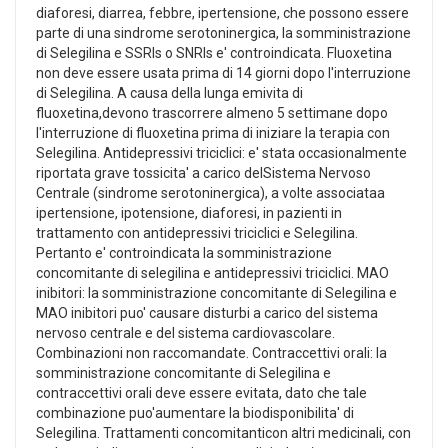
diaforesi, diarrea, febbre, ipertensione, che possono essere
parte di una sindrome serotoninergica, la somministrazione
di Selegilina e SSRIs o SNRIs e' controindicata. Fluoxetina
non deve essere usata prima di 14 giorni dopo l'interruzione
di Selegilina. A causa della lunga emivita di
fluoxetina,devono trascorrere almeno 5 settimane dopo
l'interruzione di fluoxetina prima di iniziare la terapia con
Selegilina. Antidepressivi triciclici: e' stata occasionalmente
riportata grave tossicita' a carico delSistema Nervoso
Centrale (sindrome serotoninergica), a volte associataa
ipertensione, ipotensione, diaforesi, in pazienti in
trattamento con antidepressivi triciclici e Selegilina.
Pertanto e' controindicata la somministrazione
concomitante di selegilina e antidepressivi triciclici. MAO
inibitori: la somministrazione concomitante di Selegilina e
MAO inibitori puo' causare disturbi a carico del sistema
nervoso centrale e del sistema cardiovascolare.
Combinazioni non raccomandate. Contraccettivi orali: la
somministrazione concomitante di Selegilina e
contraccettivi orali deve essere evitata, dato che tale
combinazione puo'aumentare la biodisponibilita' di
Selegilina. Trattamenti concomitanticon altri medicinali, con