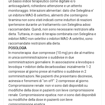
un basso indice terapeutico come digitale e/o
anticoagulanti, richiedono attenzione e un attento
monitoraggio. Interazioni alimentari: dato che Selegilina e'
un inibitore MAO-B selettivo, alimenti che contengono
tiramina non sono stati indicati come induttori di reazioni
ipertensive durante un trattamento con Selegilina adosi
raccomandate. Quindi, non sono necessarie restrizioni alla
dieta. Tuttavia, in caso di terapia combinata con Selegilina e
inibitori MAO non selettivi o inibitori MAO-A selettivi, sono
raccomandate restrizioni alla dieta.
POSOLOGIA
In monoterapia: due compresse (10 mg) pro die al mattino
in unica somministrazione o suddivise in due
somministrazioni giornaliere. In associazione a levodopa o
levodopa + inibitori della decarbossilasi: inizialmente 1-2
compresse al giorno prese al mattino o suddivise in 2
somministrazioni. Nei pazienti che presentano discinesie,
acinesia e fenomeni di "on-off": 2 compresse al giorno.
Compromissione renale: non vi sono dati disponibili su
modifiche della dose in pazienti con lieve compromissione
renale. Compromissione epatica: non vi sono dati disponibili
su modifiche della dose in pazienti con lieve
compromissione epatica.