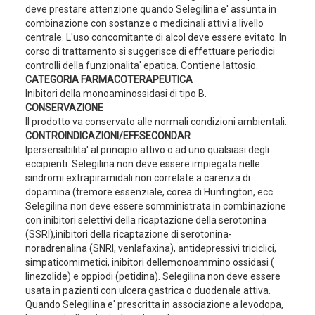
deve prestare attenzione quando Selegilina e' assunta in
combinazione con sostanze o medicinali attivi a livello
centrale. L'uso concomitante di alcol deve essere evitato. In
corso di trattamento si suggerisce di effettuare periodici
controlli della funzionalita' epatica. Contiene lattosio.
CATEGORIA FARMACOTERAPEUTICA
Inibitori della monoaminossidasi di tipo B.
CONSERVAZIONE
Il prodotto va conservato alle normali condizioni ambientali.
CONTROINDICAZIONI/EFF.SECONDAR
Ipersensibilita' al principio attivo o ad uno qualsiasi degli
eccipienti. Selegilina non deve essere impiegata nelle
sindromi extrapiramidali non correlate a carenza di
dopamina (tremore essenziale, corea di Huntington, ecc..
Selegilina non deve essere somministrata in combinazione
con inibitori selettivi della ricaptazione della serotonina
(SSRI),inibitori della ricaptazione di serotonina-
noradrenalina (SNRI, venlafaxina), antidepressivi triciclici,
simpaticomimetici, inibitori dellemonoammino ossidasi (
linezolide) e oppiodi (petidina). Selegilina non deve essere
usata in pazienti con ulcera gastrica o duodenale attiva.
Quando Selegilina e' prescritta in associazione a levodopa,