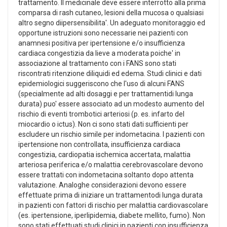
trattamento. Il medicinale deve essere interrotto alla prima
comparsa di rash cutaneo, lesioni della mucosa o qualsiasi
altro segno diipersensibilita'. Un adeguato monitoraggio ed
opportune istruzioni sono necessarie nei pazienti con
anamnesi positiva per ipertensione e/o insufficienza
cardiaca congestizia da lieve a moderata poiche' in
associazione al trattamento con i FANS sono stati
riscontrati ritenzione diliquidi ed edema. Studi clinici e dati
epidemiologici suggeriscono che l'uso di alcuni FANS
(specialmente ad alti dosaggi e per trattamentidi lunga
durata) puo' essere associato ad un modesto aumento del
rischio di eventi trombotici arteriosi (p. es. infarto del
miocardio o ictus). Non ci sono stati dati sufficienti per
escludere un rischio simile per indometacina. I pazienti con
ipertensione non controllata, insufficienza cardiaca
congestizia, cardiopatia ischemica accertata, malattia
arteriosa periferica e/o malattia cerebrovascolare devono
essere trattati con indometacina soltanto dopo attenta
valutazione. Analoghe considerazioni devono essere
effettuate prima di iniziare un trattamentodi lunga durata
in pazienti con fattori di rischio per malattia cardiovascolare
(es. ipertensione, iperlipidemia, diabete mellito, fumo). Non
sono stati effettuati studi clinici in pazienti con insufficienza