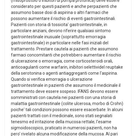
(misoprostolo o inibitori di pompa protonica) deve essere
considerato per questi pazienti e anche perpazienti che
assumono basse dosi di aspirina o altri farmaci che
possono aumentare il rischio di eventi gastrointestinali.
Pazienti con storia di tossicita' gastrointestinale, in
particolare anziani, devono riferire qualsiasi sintomo
gastrointestinale inusuale (soprattutto emorragia
gastrointestinale) in particolare nelle fasi iniziali del
trattamento. Prestare cautela ai pazienti che assumono
farmaci concomitanti che potrebbero aumentare il rischio
di ulcerazione o emorragia, come corticosteroidi orali,
anticoagulanti come warfarin, inibitori selettividel reuptake
della serotonina o agenti antiaggreganti come l'aspirina.
Quando si verifica emorragia o ulcerazione
gastrointestinale in pazienti che assumono il medicinale il
trattamento deve essere sospeso. IFANS devono essere
somministrati con cautela nei pazienti con una storia di
malattia gastrointestinale (colite ulcerosa, morbo di Crohn)
poiche' tali condizioni possono essere esacerbate. In alcuni
pazienti trattati con il medicinale, sono stati segnalati
tenesmo ed irritazione della mucosa rettale; l'esame
sigmoidoscopico, praticato in numerosi pazienti, non ha
pero' rivelato alcuna modificazione della mucosa. Al pari