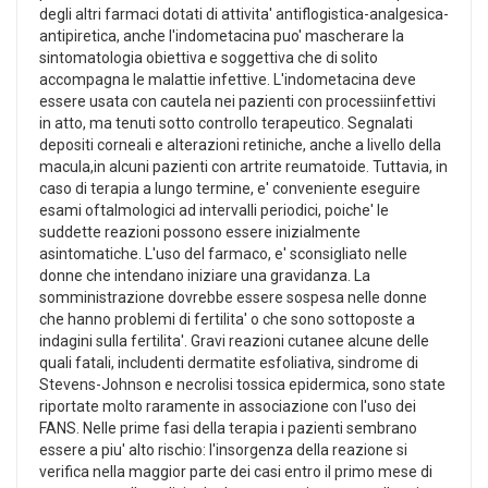
degli altri farmaci dotati di attivita' antiflogistica-analgesica-
antipiretica, anche l'indometacina puo' mascherare la
sintomatologia obiettiva e soggettiva che di solito
accompagna le malattie infettive. L'indometacina deve
essere usata con cautela nei pazienti con processiinfettivi
in atto, ma tenuti sotto controllo terapeutico. Segnalati
depositi corneali e alterazioni retiniche, anche a livello della
macula,in alcuni pazienti con artrite reumatoide. Tuttavia, in
caso di terapia a lungo termine, e' conveniente eseguire
esami oftalmologici ad intervalli periodici, poiche' le
suddette reazioni possono essere inizialmente
asintomatiche. L'uso del farmaco, e' sconsigliato nelle
donne che intendano iniziare una gravidanza. La
somministrazione dovrebbe essere sospesa nelle donne
che hanno problemi di fertilita' o che sono sottoposte a
indagini sulla fertilita'. Gravi reazioni cutanee alcune delle
quali fatali, includenti dermatite esfoliativa, sindrome di
Stevens-Johnson e necrolisi tossica epidermica, sono state
riportate molto raramente in associazione con l'uso dei
FANS. Nelle prime fasi della terapia i pazienti sembrano
essere a piu' alto rischio: l'insorgenza della reazione si
verifica nella maggior parte dei casi entro il primo mese di