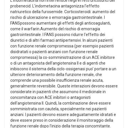
L'indometacina non interferisce negli effetti uricosurici del
probenecid. L'indometacina antagonizza l'effetto
natriuretico della furosemide. Corticosteroidi: aumento del
rischio di ulcerazione o emorragia gastrointestinale. I
FANSpossono aumentare gli effetti degli anticoagulanti,
come il warfarin.Aumento del rischio di emorragia
gastrointestinale. I FANS possono ridurre l'effetto dei
diuretici e di altri farmaci antiipertensivi. In alcuni pazienti
con funzione renale compromessa (per esempio pazienti
disidratati o pazienti anziani con funzione renale
compromessa) la co-somministrazione di un ACE inibitore
o di un antagonista dell'angiotensina II e di agenti che
inibiscono il sistema della ciclo-ossigenasi puo' portare a un
ulteriore deterioramento della funzione renale, che
comprende una possibile insufficienza renale acuta,
generalmente reversibile. Queste interazioni devono essere
considerate in pazienti che assumono il medicinale in
concomitanza con ACE inibitori o antagonisti
dell'angiotensina II. Quindi, la combinazione deve essere
somministrata con cautela, specialmente nei pazienti
anziani. I pazienti devono essere adeguatamente idratati e
deve essere preso in considerazione il monitoraggio della
funzione renale dopo l'inizio della terapia concomitante.