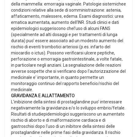
della mammella: emorragia vaginale. Patologie sistemichee
condizioni relative alla sede di somministrazione: astenia,
affaticamento, malessere, edema. Esami diagnostici: urea
ematica aumentata, aumento dell'INR. Studi clinici e dati
epidemiologici suggeriscono chel'uso di alcuni FANS
(specialmente ad alti dosaggi e per trattamenti di lunga
durata) puo' essere associato ad un modesto aumento del
rischio di eventi trombotici arteriosi (p.es. infarto del
miocardio o ictus). Possono verificarsi ulcere peptiche,
perforazione o emorragia gastrointestinale, a volte fatale,
in particolare negli anziani. La segnalazione delle reazioni
avverse sospette che si verificano dopo l'autorizzazione del
medicinale e' importante, in quanto permette un
monitoraggio continuo del rapporto beneficio/rischio del
medicinale.
GRAVIDANZA E ALLATTAMENTO
L'inibizione della sintesi di prostaglandine puo' interessare
negativamente la gravidanza e/o lo sviluppo embrio/fetale.
Risultati di studiepidemiologici suggeriscono un aumentato
rischio di aborto e di malformazione cardiaca e di
gastroschisi dopo l'uso di un inibitore della sintesi delle
prostaglandine nelle prime fasi della gravidanza. Il rischio