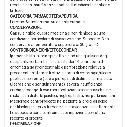
renale e con insufficienza epatica. Il medicinale contiene
lattosio.
CATEGORIA FARMACOTERAPEUTICA
Farmaci Antinfiammatori ed antireumatici.
CONSERVAZIONE
Capsule rigide: questo medicinale non richiede alcuna
condizione particolare di conservazione. Supposte: Non
conservare a temperatura superiore ai 30 gradi C.
CONTROINDICAZIONI/EFF.SECONDAR
Ipersensibilita' al principio attivo o ad uno qualsiasi degli
eccipienti; nei bambini al di sotto dei 14 anni; storia di
emorragia gastrointestinale o perforazione relativa a
precedenti trattamenti attivi o storia di emorragia/ulcera
peptica ricorrente (due o piu' episodi distinti di dimostrata
ulcerazione o sanguinamento); severa insufficienza
cardiaca; soggetti con manifestazioni idiosincrasiche, nei
malati con disturbi psichici, negli epilettici, nei parkinsoniani.
Medicinale controindicato nei pazienti allergici all'acido
acetilsalicilico; terzo trimestre di gravidanza e allattamento.
Le supposte sono controindicate inpazienti con storia
recente di proctite.
DENOMINAZIONE