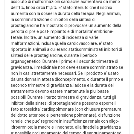
assoluto di malformazioni cardiache aumentava da meno
dell'1%, finoa circa l'1,5%. E' stato ritenuto che il rischio
aumenta con la dosee la durata della terapia. Negli animali,
la somministrazione di inibitori della sintesi di
prostaglandine ha mostrato di provocare un aumento della
perdita di pre e post-impianto e di mortalita' embrione-
fetale. Inoltre, un aumento di incidenza di varie
malformazioni, inclusa quella cardiovascolare, e' stato
riportato in animali a cui erano statisomministrati inibitori di
sintesi delle prostaglandine, durante il periodo
organogenetico. Durante il primo e il secondo trimestre di
gravidanza, il medicinale non deve essere somministrato se
non in casi strettamente necessari. Se il prodotto e' usato
da una donna in attesa diconcepimento, o durante il primo e
secondo trimestre di gravidanza, ladose e la durata del
trattamento devono essere mantenute le piu' basse
possibili. Durante il terzo trimestre di gravidanza, tutti gli
inibitori della sintesi di prostaglandine possono esporre il
feto a: tossicita' cardiopolmonare (con chiusura prematura
del dotto arterioso e ipertensione polmonare), disfunzione
renale, che puo' regredire in insufficienza renale con oligo-
idroamnios; la madre e il neonato, alla finedella gravidanza
a: possibile prolungamento del tempo di sanguinamentoed