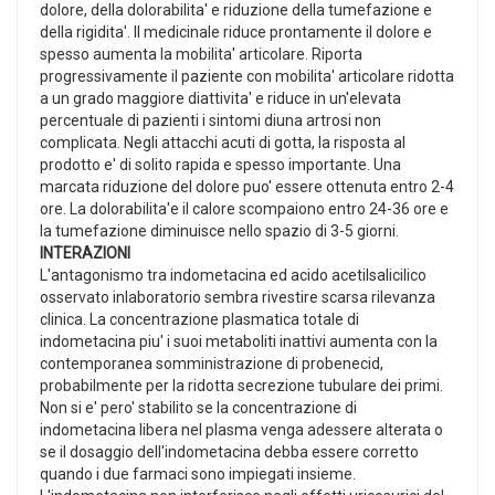
dolore, della dolorabilita' e riduzione della tumefazione e
della rigidita'. Il medicinale riduce prontamente il dolore e
spesso aumenta la mobilita' articolare. Riporta
progressivamente il paziente con mobilita' articolare ridotta
a un grado maggiore diattivita' e riduce in un'elevata
percentuale di pazienti i sintomi diuna artrosi non
complicata. Negli attacchi acuti di gotta, la risposta al
prodotto e' di solito rapida e spesso importante. Una
marcata riduzione del dolore puo' essere ottenuta entro 2-4
ore. La dolorabilita'e il calore scompaiono entro 24-36 ore e
la tumefazione diminuisce nello spazio di 3-5 giorni.
INTERAZIONI
L'antagonismo tra indometacina ed acido acetilsalicilico
osservato inlaboratorio sembra rivestire scarsa rilevanza
clinica. La concentrazione plasmatica totale di
indometacina piu' i suoi metaboliti inattivi aumenta con la
contemporanea somministrazione di probenecid,
probabilmente per la ridotta secrezione tubulare dei primi.
Non si e' pero' stabilito se la concentrazione di
indometacina libera nel plasma venga adessere alterata o
se il dosaggio dell'indometacina debba essere corretto
quando i due farmaci sono impiegati insieme.