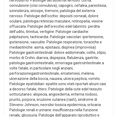
nervosismo. Patologie del sistema nervoso: coma,
convulsione (crisi convulsiva), capogiro, cefalea, parestesia,
sonnolenza, sincope, tremore, patologia del sistema
nervoso. Patologie dell'occhio: depositi corneali, dolore
oculare, patologia retinicao maculare, retinopatia, visione
offuscata. Patologie dell'orecchio edel labirinto: perdita
dell'udito, tinnitus, vertigine. Patologie cardiache:
palpitazioni, tachicardia. Patologie vascolari: ipertensione,
ipotensione, vasculite. Patologie respiratorie, toraciche e
mediastiniche: asma, epistassi, dispnea (improvvisa).
Patologie gastrointestinali: dolore addominale, colite, stipsi,
morbo di Crohn, diarrea, dispepsia, flatulenza, gastrite,
patologia gastrointestinale, emorragia gastrointestinale a
volte fatale, in particolare negli anziani,
perforazionegastrointestinale, ematemesi, melena,
ulcerazione della bocca, nausea, ulcera peptica, vomito.
Patologie epatobiliari: epatite sono stati riportati alcuni casi
a decorso fatale, ittero. Patologie della cute edel tessuto
sottocutaneo: alopecia, angioedema, eritema nodoso,
prurito, porpora, eruzione cutanea (rash), sindrome di
Stevens-Johnson, necrolisi tossica epidermica, orticaria.
Patologie renali e urinarie: insufficienza nella funzione
renale, glicosuria. Patologie dell'apparato riproduttivo e