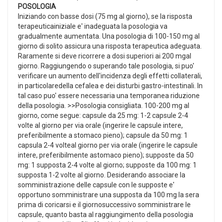
POSOLOGIA
Iniziando con basse dosi (75 mg al giorno), se la risposta
terapeuticainiziale e' inadeguata la posologia va
gradualmente aumentata. Una posologia di 100-150 mg al
giorno di solito assicura una risposta terapeutica adeguata.
Raramente si deve ricorrere a dosi superiori ai 200 mgal
giorno. Raggiungendo o superando tale posologia, si puo'
verificare un aumento dell'incidenza degli effetti collaterali,
in particolaredella cefalea e dei disturbi gastro-intestinali. In
tal caso puo' essere necessaria una temporanea riduzione
della posologia. >>Posologia consigliata. 100-200 mg al
giorno, come segue: capsule da 25 mg: 1-2 capsule 2-4
volte al giorno per via orale (ingerire le capsule intere,
preferibilmente a stomaco pieno); capsule da 50 mg: 1
capsula 2-4 volteal giorno per via orale (ingerire le capsule
intere, preferibilmente astomaco pieno); supposte da 50
mg: 1 supposta 2-4 volte al giorno; supposte da 100 mg: 1
supposta 1-2 volte al giorno. Desiderando associare la
somministrazione delle capsule con le supposte e'
opportuno somministrare una supposta da 100 mg la sera
prima di coricarsi e il giornosuccessivo somministrare le
capsule, quanto basta al raggiungimento della posologia