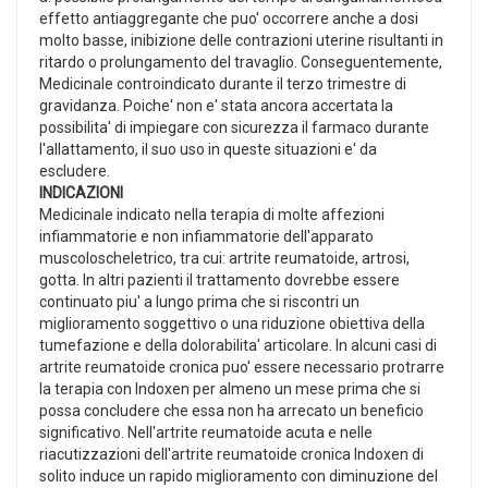
effetto antiaggregante che puo' occorrere anche a dosi
molto basse, inibizione delle contrazioni uterine risultanti in
ritardo o prolungamento del travaglio. Conseguentemente,
Medicinale controindicato durante il terzo trimestre di
gravidanza. Poiche' non e' stata ancora accertata la
possibilita' di impiegare con sicurezza il farmaco durante
l'allattamento, il suo uso in queste situazioni e' da
escludere.
INDICAZIONI
Medicinale indicato nella terapia di molte affezioni
infiammatorie e non infiammatorie dell'apparato
muscoloscheletrico, tra cui: artrite reumatoide, artrosi,
gotta. In altri pazienti il trattamento dovrebbe essere
continuato piu' a lungo prima che si riscontri un
miglioramento soggettivo o una riduzione obiettiva della
tumefazione e della dolorabilita' articolare. In alcuni casi di
artrite reumatoide cronica puo' essere necessario protrarre
la terapia con Indoxen per almeno un mese prima che si
possa concludere che essa non ha arrecato un beneficio
significativo. Nell'artrite reumatoide acuta e nelle
riacutizzazioni dell'artrite reumatoide cronica Indoxen di
solito induce un rapido miglioramento con diminuzione del