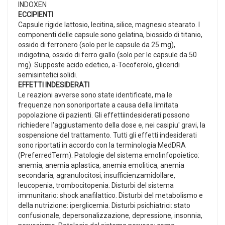
INDOXEN
ECCIPIENTI
Capsule rigide lattosio, lecitina, silice, magnesio stearato. I
componenti delle capsule sono gelatina, biossido di titanio,
ossido di ferronero (solo per le capsule da 25 mg),
indigotina, ossido di ferro giallo (solo per le capsule da 50
mg). Supposte acido edetico, a-Tocoferolo, gliceridi
semisintetici solidi.
EFFETTI INDESIDERATI
Le reazioni avverse sono state identificate, ma le
frequenze non sonoriportate a causa della limitata
popolazione di pazienti. Gli effettiindesiderati possono
richiedere l'aggiustamento della dose e, nei casipiu' gravi, la
sospensione del trattamento. Tutti gli effetti indesiderati
sono riportati in accordo con la terminologia MedDRA
(PreferredTerm). Patologie del sistema emolinfopoietico:
anemia, anemia aplastica, anemia emolitica, anemia
secondaria, agranulocitosi, insufficienzamidollare,
leucopenia, trombocitopenia. Disturbi del sistema
immunitario: shock anafilattico. Disturbi del metabolismo e
della nutrizione: iperglicemia. Disturbi psichiatrici: stato
confusionale, depersonalizzazione, depressione, insonnia,