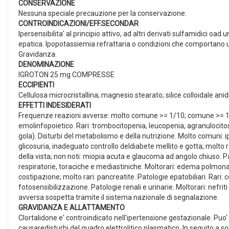
CONSERVAZIONE
Nessuna speciale precauzione per la conservazione.
CONTROINDICAZIONI/EFF.SECONDAR
Ipersensibilita' al principio attivo, ad altri derivati sulfamidici o
epatica. Ipopotassiemia refrattaria o condizioni che comportano u
Gravidanza.
DENOMINAZIONE
IGROTON 25 mg COMPRESSE
ECCIPIENTI
Cellulosa microcristallina; magnesio stearato; silice colloidale anid
EFFETTI INDESIDERATI
Frequenze reazioni avverse: molto comune >= 1/10; comune >= 1/1
emolinfopoietico. Rari: trombocitopenia, leucopenia, agranulocitosi 
gola). Disturbi del metabolismo e della nutrizione. Molto comuni:
glicosuria, inadeguato controllo deldiabete mellito e gotta; molto ra
della vista; non noti: miopia acuta e glaucoma ad angolo chiuso. Pa
respiratorie, toraciche e mediastiniche. Moltorari: edema polmonare
costipazione; molto rari: pancreatite. Patologie epatobiliari. Rari:
fotosensibilizzazione. Patologie renali e urinarie. Moltorari: nefri
avversa sospetta tramite il sistema nazionale di segnalazione.
GRAVIDANZA E ALLATTAMENTO
Clortalidone e' controindicato nell'ipertensione gestazionale. Puo' r
causaredisturbi del quadro elettrolitico plasmatico. In seguito a som