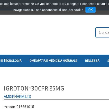
linea con le tue preferenze. Se vuoi saperne di più o negare il consenso a tutti 
LETTER
OK
navigazione sul sito acconsenti all'uso dei cookie .
Cerca
Prodotto
 E TECNOLOGIA
OMEOPATIA E MEDICINA NATURALE
BELLEZZA
S
IGROTON*30CPR 25MG
AMDIPHARM LTD
minsan: 016861015