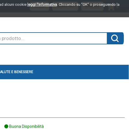
o ad alcuni cookie
leggi l'informativa
. Cliccando su "OK" o proseguendo la
ARTI
ACCEDI
REGISTRATI
WISHLIST
0
INSER
Cerca 
ALUTE E BENESSERE
Buona Disponibilità