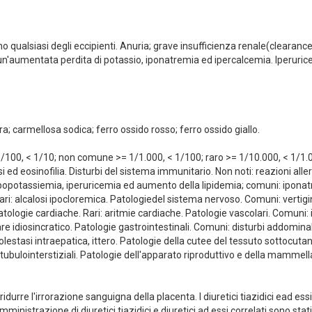
ad uno qualsiasi degli eccipienti. Anuria; grave insufficienza renale(cleara
n'aumentata perdita di potassio, iponatremia ed ipercalcemia. Iperurice
ra; carmellosa sodica; ferro ossido rosso; ferro ossido giallo.
00, < 1/10; non comune >= 1/1.000, < 1/100; raro >= 1/10.000, < 1/1.00
ed eosinofilia. Disturbi del sistema immunitario. Non noti: reazioni aller
 ipopotassiemia, iperuricemia ed aumento della lipidemia; comuni: ipona
ri: alcalosi ipocloremica. Patologiedel sistema nervoso. Comuni: vertigini;
tologie cardiache. Rari: aritmie cardiache. Patologie vascolari. Comuni: i
 idiosincratico. Patologie gastrointestinali. Comuni: disturbi addominal
 colestasi intraepatica, ittero. Patologie della cutee del tessuto sottocut
ti tubulointerstiziali. Patologie dell'apparato riproduttivo e della mammel
idurre l'irrorazione sanguigna della placenta. I diuretici tiazidici ead es
ministrazione di diuretici tiazidici e diuretici ad essi correlati sono stat