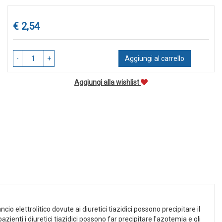
Prezzo
€ 2,54
-
+
Aggiungi al carrello
Aggiungi alla wishlist
io elettrolitico dovute ai diuretici tiazidici possono precipitare il
ienti i diuretici tiazidici possono far precipitare l'azotemia e gli