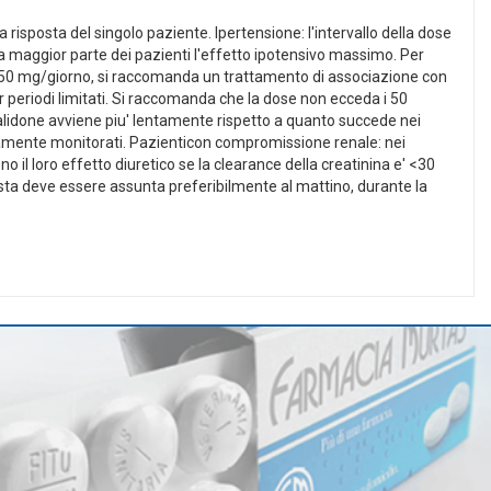
 risposta del singolo paziente. Ipertensione: l'intervallo della dose
la maggior parte dei pazienti l'effetto ipotensivo massimo. Per
o 50 mg/giorno, si raccomanda un trattamento di associazione con
r periodi limitati. Si raccomanda che la dose non ecceda i 50
talidone avviene piu' lentamente rispetto a quanto succede nei
ttamente monitorati. Pazienticon compromissione renale: nei
o il loro effetto diuretico se la clearance della creatinina e' <30
ta deve essere assunta preferibilmente al mattino, durante la