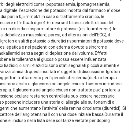
sturbi degli elettroliti come ipopotassiemia, ipomagnesiemia,
 digitale. l'escrezione del potassio indotta dal farmaco e' dose
dia pari a 0,5 mmol/l. In caso di trattamento cronico, le
sere effettuati ogni 4-6 mesi se il bilancio elettrolitico del
a un diuretico risparmiatore di potassio (es. triamterene). In
es. debolezza muscolare, paresi, ed alterazioni dell'ECG), il
Igroton e sali di potassio o diuretici risparmiatori di potassio deve
 cirrosi epatica e nei pazienti con edema dovuto a sindrome
rmokaliemici senza segni di deplezione del volume. Effetti
Sebbene la tolleranza al glucosio possa essere influenzata
tiazidici o simil-tiazidici sono stati segnalati piccoli aumenti e
vanza clinica di questi risultati e' oggetto di discussione. Igroton
getti in trattamento per l'ipercolesterolemia(dieta o terapia
nsitoria acuta e glaucoma ad angolo chiuso. I sintomi includono
 terapia. Il glaucoma ad angolo chiuso non trattato puo' portare a
pressione oculare resta non controllata puo' essere necessario
o possono includere una storia di allergie alle sulfonamidi o
genti che aumentano l'attivita' della renina circolante (diuretici). Si
ecettore dell'angiotensina II con una dose iniziale bassa.Durante il
ione e' incluso nella lista delle sostanze vietate per doping.