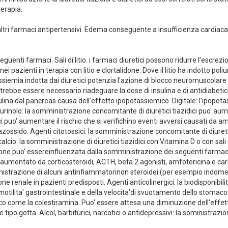
terapia.
tri farmaci antipertensivi. Edema conseguente a insufficienza cardiaca
enti farmaci. Sali di litio: i farmaci diuretici possono ridurre l'escrezione
nei pazienti in terapia con litio e clortalidone. Dove il litio ha indotto poli
siemia indotta dai diuretici potenzia l'azione di blocco neuromuscolare de
trebbe essere necessario riadeguare la dose di insulina e di antidiabetici 
nsulina dal pancreas causa dell'effetto ipopotassiemico. Digitale: l'ipopo
rinolo: la somministrazione concomitante di diuretici tiazidici puo' aument
 puo' aumentare il rischio che si verifichino eventi avversi causati da
azossido. Agenti citotossici: la somministrazione concomitante di diuretici
alcio: la somministrazione di diuretici tiazidici con Vitamina D o con sali d
lidone puo' essereinfluenzata dalla somministrazione dei seguenti farmaci
 aumentato da corticosteroidi, ACTH, beta 2 agonisti, amfotericina e carb
trazione di alcuni antinfiammatorinon steroidei (per esempio indometacin
ione renale in pazienti predisposti. Agenti anticolinergici: la biodisponibil
tilita' gastrointestinale e della velocita'di svuotamento dello stomaco. 
 come la colestiramina. Puo' essere attesa una diminuzione dell'effet
po gotta. Alcol, barbiturici, narcotici o antidepressivi: la soministrazione