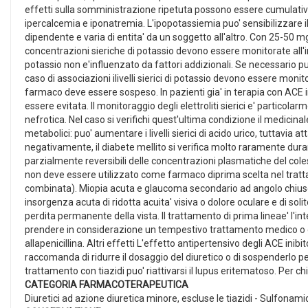
effetti sulla somministrazione ripetuta possono essere cumulativi. E
ipercalcemia e iponatremia. L'ipopotassiemia puo' sensibilizzare i
dipendente e varia di entita' da un soggetto all'altro. Con 25-50 m
concentrazioni sieriche di potassio devono essere monitorate all'iniz
potassio non e'influenzato da fattori addizionali. Se necessario p
caso di associazioni ilivelli sierici di potassio devono essere moni
farmaco deve essere sospeso. In pazienti gia' in terapia con ACE inib
essere evitata. Il monitoraggio degli elettroliti sierici e' partico
nefrotica. Nel caso si verifichi quest'ultima condizione il medicin
metabolici: puo' aumentare i livelli sierici di acido urico, tuttavi
negativamente, il diabete mellito si verifica molto raramente durant
parzialmente reversibili delle concentrazioni plasmatiche del colester
non deve essere utilizzato come farmaco diprima scelta nel tratta
combinata). Miopia acuta e glaucoma secondario ad angolo chiuso:
insorgenza acuta di ridotta acuita' visiva o dolore oculare e di soli
perdita permanente della vista. Il trattamento di prima lineae' l'in
prendere in considerazione un tempestivo trattamento medico o chir
allapenicillina. Altri effetti L'effetto antipertensivo degli ACE inib
raccomanda di ridurre il dosaggio del diuretico o di sospenderlo per 
trattamento con tiazidi puo' riattivarsi il lupus eritematoso. Per chi
CATEGORIA FARMACOTERAPEUTICA
Diuretici ad azione diuretica minore, escluse le tiazidi - Sulfonami