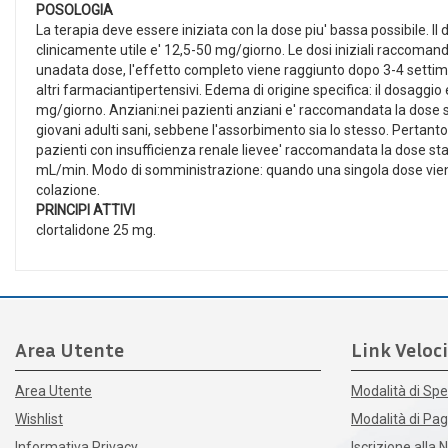
POSOLOGIA
La terapia deve essere iniziata con la dose piu' bassa possibile. Il
clinicamente utile e' 12,5-50 mg/giorno. Le dosi iniziali raccoman
unadata dose, l'effetto completo viene raggiunto dopo 3-4 settim
altri farmaciantipertensivi. Edema di origine specifica: il dosaggi
mg/giorno. Anziani:nei pazienti anziani e' raccomandata la dose st
giovani adulti sani, sebbene l'assorbimento sia lo stesso. Pertan
pazienti con insufficienza renale lievee' raccomandata la dose stand
mL/min. Modo di somministrazione: quando una singola dose viene 
colazione.
PRINCIPI ATTIVI
clortalidone 25 mg.
Area Utente
Link Veloci
Area Utente
Modalità di Spe
Wishlist
Modalità di P
Informativa Privacy
Iscrizione alla 