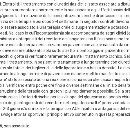
lettroliti: il trattamento con diuretici tiazidici e' stato associato a di
lcuore o aumentare enormemente la sua risposta agli effetti tossici della
g/giorno la diminuzione delle concentrazioni sieriche di potassio e' in me
io della terapia e poi dopo 3-4 settimane. In seguito i controlli devono es
uo' essere associato a una terapia orale di supplementazione potassica o 
torati. Nel caso in cuil'ipopotassiemia sia accompagnata da segni clinici (
itori o antagonisti del recettore dell'angiotensina II, l'associazione tra 
larmente indicato nei pazienti anziani, nei pazienti con ascite causata da
ale deve essere utilizzato solo sotto stretto monitoraggio in pazienti no
a attacchi di gotta si verificano raramentedurante il trattamento cronico. 
e il trattamento. In pazienti in trattamento a lungo termine con diuretici 
olo totale, dei trigliceridi, o delle lipoproteine a bassa densita'. La rile
mento a lungo termine di pazienti con diabete mellito manifesto o in sog
 e' stato associato ad una reazione idiosincrasica che causa miopia tra
to si verificano entro poche ore fino a diverse settimane dall'inizio della
terruzione della terapia con Igroton il piu' rapidamente possibile. Se la 
urgico. I fattori di rischio per lo sviluppo del glaucoma ad angolo chius
itori o degli antagonisti del recettore dell'angiotensina II e' potenziatoda a
2-3 giorni e/o di iniziare la terapia con ACE inibitori o antagonisti del r
 svolge attivita' sportiva: il principio attivo contenuto in questa preparaz
di, non associate.