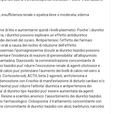
, insufficienza renale o epatica lieve o moderata; edema
 di litio e aumentarne quindi i livelli plasmatici. Poiche' i diuretici
uria, i diuretici possono esplicare un effetto antidiuretico
i derivati del curaro. Antipertensivi: l'effetto dei farmaci
orali a causa del rischio di riduzione dell'effetto
tassiemiao l'ipomagnesiemia dovute ai diuretici tiazidici possono
are l'incidenza di reazioni di ipersensibilita' all'allopurinolo.
 amantadina. Diazossido: la somministrazione concomitante di
 tiazidici puo' ridurre l'escrezione renale di agenti citotossici e
i calcio puo' potenziare l'aumento dei livelli di calcio nel siero a
. Corticosteroidi, ACTH, beta 2 agonisti, amfotericina e
enoxolone con il rischio di manifestazione di disturbi cardiaci e/o
a) puo' ridurre l'attivita' diuretica e antipertensiva dei
ita' di diuretici tipo tiazidici puo' essere aumentata da agenti
Resine a scambio anionico: l'assorbimento dei diuretici tiazidici
to farmacologico. Ciclosporina: il trattamento concomitante con
 concomitante di diuretici tiazidici con alcol, barbiturici, narcotici