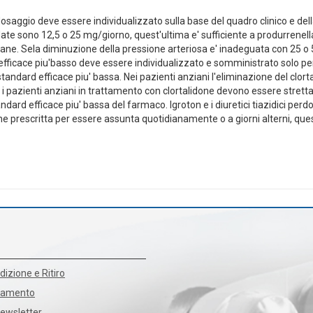
 dosaggio deve essere individualizzato sulla base del quadro clinico e della
date sono 12,5 o 25 mg/giorno, quest'ultima e' sufficiente a produrrenel
ane. Sela diminuzione della pressione arteriosa e' inadeguata con 25 
o efficace piu'basso deve essere individualizzato e somministrato solo pe
andard efficace piu' bassa. Nei pazienti anziani l'eliminazione del clor
to i pazienti anziani in trattamento con clortalidone devono essere stre
ard efficace piu' bassa del farmaco. Igroton e i diuretici tiazidici perdon
prescritta per essere assunta quotidianamente o a giorni alterni, ques
dizione e Ritiro
agamento
Newsletter