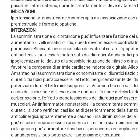
passa nel latte materno, durante l'allattamento si deve evitare la 
INDICAZIONI
Ipertensione arteriosa: come monoterapia o in associazione con al
premestruale e forme idiopatiche.
INTERAZIONI
La somministrazione di clortalidone puo' influenzare l'azione dei segu
aumentano i livelli ematici di litio, questi devono essere controllati 
paradosso. Bloccanti neuromuscolari derivati dal curaro: l'ipopotas
antipertensivi puo' essere potenziato dai diuretici. Antidiabetici:po
ipoglicemizzante, dovuto alla possibile riduzione del rilascio di i
favorire la comparsa di aritmie cardiache indotte da digitale. Allopu
Amantadina:lasomministrazione concomitante di diuretici tiazidici
diuretici tiazidici puo'accrescere l'effetto iperglicemizzante del di
potenziare i loro effetti mielosoppressivi. Vitamina D o con sali di c
causa dell'inibizione dell'escrezione urinaria. L'azione del clorta
carbenoxolone: l'effetto ipopotassiemico dei diuretici puo' essere
muscolari. Antinfiammatori nonsteroidei: la concomitante somminis
diuretici; si sono verificati casi isolatidi deterioramento della funz
anticolinergici, apparentemente a causadi una diminuzione della mo
puo' essere compromesso in presenza di resine a scambio anionico
ciclosporina puo' aumentare il rischio di iperuricemia ecomplicanze ti
o antidepressivi puo' potenziare l'ipotensione ortostatica.