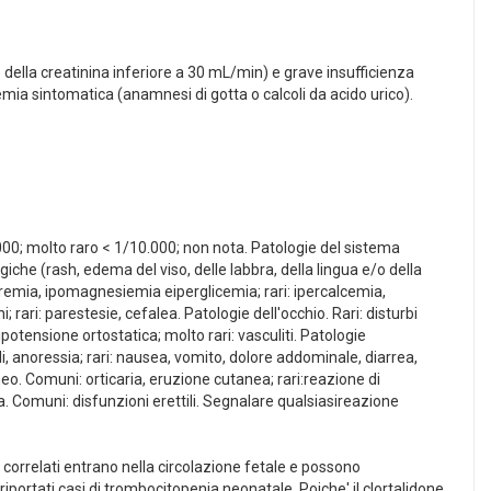
nce della creatinina inferiore a 30 mL/min) e grave insufficienza
mia sintomatica (anamnesi di gotta o calcoli da acido urico).
0; molto raro < 1/10.000; non nota. Patologie del sistema
giche (rash, edema del viso, delle labbra, della lingua e/o della
tremia, ipomagnesiemia eiperglicemia; rari: ipercalcemia,
 rari: parestesie, cefalea. Patologie dell'occhio. Rari: disturbi
potensione ortostatica; molto rari: vasculiti. Patologie
i, anoressia; rari: nausea, vomito, dolore addominale, diarrea,
aneo. Comuni: orticaria, eruzione cutanea; rari:reazione di
la. Comuni: disfunzioni erettili. Segnalare qualsiasireazione
si correlati entrano nella circolazione fetale e possono
iriportati casi di trombocitopenia neonatale. Poiche' il clortalidone