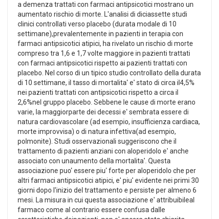
a demenza trattati con farmaci antipsicotici mostrano un
aumentato rischio di morte. L'analisi di diciassette studi
clinici controllati verso placebo (durata modale di 10
settimane),prevalentemente in pazienti in terapia con
farmaci antipsicotici atipici, ha rivelato un rischio di morte
compreso tra 1,6 e 1,7 volte maggiore in pazienti trattati
con farmaci antipsicotici rispetto ai pazienti trattati con
placebo. Nel corso di un tipico studio controllato della durata
di 10 settimane, il tasso di mortalita' e' stato di circa il4,5%
nei pazienti trattati con antipsicotici rispetto a circa il
2,6%nel gruppo placebo. Sebbene le cause di morte erano
varie, la maggiorparte dei decessi e' sembrata essere di
natura cardiovascolare (ad esempio, insufficienza cardiaca,
morte improvvisa) o di natura infettiva(ad esempio,
polmonite). Studi osservazionali suggeriscono che il
trattamento di pazienti anziani con aloperidolo e' anche
associato con unaumento della mortalita'. Questa
associazione puo' essere piu' forte per aloperidolo che per
altri farmaci antipsicotici atipici, e' piu' evidente nei primi 30
giorni dopo l'inizio del trattamento e persiste per almeno 6
mesi. La misura in cui questa associazione e' attribuibileal
farmaco come al contrario essere confusa dalle