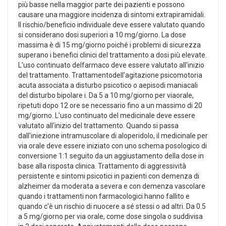
più basse nella maggior parte dei pazienti e possono
causare una maggiore incidenza di sintomi extrapiramidali.
Il rischio/beneficio individuale deve essere valutato quando
si considerano dosi superiori a 10 mg/giorno. La dose
massima è di 15 mg/giorno poiché i problemi di sicurezza
superano i benefici clinici del trattamento a dosi più elevate.
L'uso continuato delfarmaco deve essere valutato all'inizio
del trattamento. Trattamentodell'agitazione psicomotoria
acuta associata a disturbo psicotico o aepisodi maniacali
del disturbo bipolare i. Da 5 a 10 mg/giorno per viaorale,
ripetuti dopo 12 ore se necessario fino a un massimo di 20
mg/giorno. L'uso continuato del medicinale deve essere
valutato all'inizio del trattamento. Quando si passa
dall'iniezione intramuscolare di aloperidolo, il medicinale per
via orale deve essere iniziato con uno schema posologico di
conversione 1:1 seguito da un aggiustamento della dose in
base alla risposta clinica. Trattamento di aggressività
persistente e sintomi psicotici in pazienti con demenza di
alzheimer da moderata a severa e con demenza vascolare
quando i trattamenti non farmacologici hanno fallito e
quando c'è un rischio di nuocere a sé stessi o ad altri. Da 0.5
a 5 mg/giorno per via orale, come dose singola o suddivisa