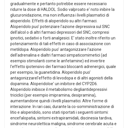
gradualmente e pertanto potrebbe essere necessario
ridurre la dose di HALDOL. Sodio valproato e' noto inibire la
glucuronidazione, ma non influenza i livelli plasmatici di
aloperidolo. Effetti di aloperidolo su altri farmaci.
Aloperidolo puo' potenziare l'azione depressiva sul SNC
dell'alcol o di altri farmaci depressori del SNC, compresi
ipnotici, sedativi o forti analgesici. E' stato inoltre riferito un
potenziamento di tali effetti in caso di associazione con
metildopa. Aloperidolo puo' antagonizzare l'azione
dell'adrenalina e dialtri farmaci simpaticomimetici (ad
esempio stimolanti come le anfetamine) ed invertire
l'effetto ipotensivo dei farmaci bloccanti adrenergici, quale
per esempio, la guanetidina. Aloperidolo puo'
antagonizzarel'effetto di levodopa e di altri agonisti della
dopamina. Aloperidoloe' un inibitore del CYP2D6.
Aloperidolo inibisce il metabolismo degliantidepressivi
triciclici (per esempio imipramina, desipramina),
aumentandone quindi i livelli plasmatici. Altre forme di
interazione. In rari casi, durante la co-somministrazione di
litio e aloperidolo, sono stati riportati i seguenti sintomi:
encefalopatia, sintomi extrapiramidali, discinesia tardiva,
sindrome neurolettica maligna, sindrome cerebrale acuta e