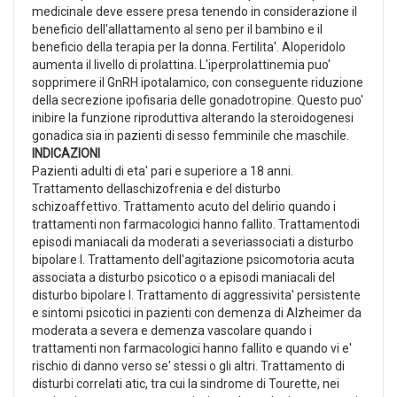
medicinale deve essere presa tenendo in considerazione il
beneficio dell'allattamento al seno per il bambino e il
beneficio della terapia per la donna. Fertilita'. Aloperidolo
aumenta il livello di prolattina. L'iperprolattinemia puo'
sopprimere il GnRH ipotalamico, con conseguente riduzione
della secrezione ipofisaria delle gonadotropine. Questo puo'
inibire la funzione riproduttiva alterando la steroidogenesi
gonadica sia in pazienti di sesso femminile che maschile.
INDICAZIONI
Pazienti adulti di eta' pari e superiore a 18 anni.
Trattamento dellaschizofrenia e del disturbo
schizoaffettivo. Trattamento acuto del delirio quando i
trattamenti non farmacologici hanno fallito. Trattamentodi
episodi maniacali da moderati a severiassociati a disturbo
bipolare I. Trattamento dell'agitazione psicomotoria acuta
associata a disturbo psicotico o a episodi maniacali del
disturbo bipolare I. Trattamento di aggressivita' persistente
e sintomi psicotici in pazienti con demenza di Alzheimer da
moderata a severa e demenza vascolare quando i
trattamenti non farmacologici hanno fallito e quando vi e'
rischio di danno verso se' stessi o gli altri. Trattamento di
disturbi correlati atic, tra cui la sindrome di Tourette, nei