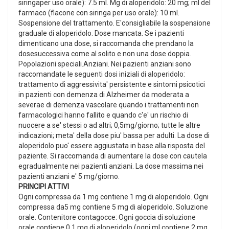
siringaper uso orale): 7.5 ml. Mg di aloperidolo: 20 mg; ml del
farmaco (flacone con siringa per uso orale): 10 ml.
Sospensione del trattamento. E'consigliabile la sospensione
graduale di aloperidolo. Dose mancata. Se i pazienti
dimenticano una dose, si raccomanda che prendano la
dosesuccessiva come al solito e non una dose doppia.
Popolazioni speciali.Anziani. Nei pazienti anziani sono
raccomandate le seguenti dosi iniziali di aloperidolo:
trattamento di aggressivita' persistente e sintomi psicotici
in pazienti con demenza di Alzheimer da moderata a
severae di demenza vascolare quando i trattamenti non
farmacologici hanno fallito e quando c'e' un rischio di
nuocere a se' stessi o ad altri; 0,5mg/giorno; tutte le altre
indicazioni; meta' della dose piu' bassa per adulti. La dose di
aloperidolo puo' essere aggiustata in base alla risposta del
paziente. Si raccomanda di aumentare la dose con cautela
egradualmente nei pazienti anziani. La dose massima nei
pazienti anziani e' 5 mg/giorno.
PRINCIPI ATTIVI
Ogni compressa da 1 mg contiene 1 mg di aloperidolo. Ogni
compressa da5 mg contiene 5 mg di aloperidolo. Soluzione
orale. Contenitore contagocce: Ogni goccia di soluzione
orale contiene 0,1 mg di aloperidolo (ogni ml contiene 2 mg