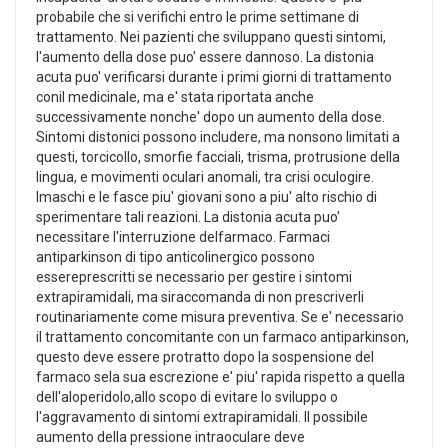
probabile che si verifichi entro le prime settimane di
trattamento. Nei pazienti che sviluppano questi sintomi,
l'aumento della dose puo' essere dannoso. La distonia
acuta puo' verificarsi durante i primi giorni di trattamento
conil medicinale, ma e' stata riportata anche
successivamente nonche' dopo un aumento della dose.
Sintomi distonici possono includere, ma nonsono limitati a
questi, torcicollo, smorfie facciali, trisma, protrusione della
lingua, e movimenti oculari anomali, tra crisi oculogire.
Imaschi e le fasce piu' giovani sono a piu' alto rischio di
sperimentare tali reazioni. La distonia acuta puo'
necessitare l'interruzione delfarmaco. Farmaci
antiparkinson di tipo anticolinergico possono
essereprescritti se necessario per gestire i sintomi
extrapiramidali, ma siraccomanda di non prescriverli
routinariamente come misura preventiva. Se e' necessario
il trattamento concomitante con un farmaco antiparkinson,
questo deve essere protratto dopo la sospensione del
farmaco sela sua escrezione e' piu' rapida rispetto a quella
dell'aloperidolo,allo scopo di evitare lo sviluppo o
l'aggravamento di sintomi extrapiramidali. Il possibile
aumento della pressione intraoculare deve