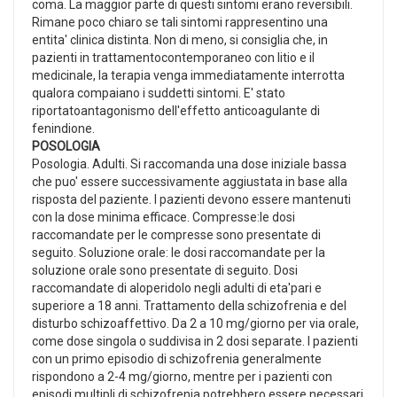
coma. La maggior parte di questi sintomi erano reversibili.
Rimane poco chiaro se tali sintomi rappresentino una
entita' clinica distinta. Non di meno, si consiglia che, in
pazienti in trattamentocontemporaneo con litio e il
medicinale, la terapia venga immediatamente interrotta
qualora compaiano i suddetti sintomi. E' stato
riportatoantagonismo dell'effetto anticoagulante di
fenindione.
POSOLOGIA
Posologia. Adulti. Si raccomanda una dose iniziale bassa
che puo' essere successivamente aggiustata in base alla
risposta del paziente. I pazienti devono essere mantenuti
con la dose minima efficace. Compresse:le dosi
raccomandate per le compresse sono presentate di
seguito. Soluzione orale: le dosi raccomandate per la
soluzione orale sono presentate di seguito. Dosi
raccomandate di aloperidolo negli adulti di eta'pari e
superiore a 18 anni. Trattamento della schizofrenia e del
disturbo schizoaffettivo. Da 2 a 10 mg/giorno per via orale,
come dose singola o suddivisa in 2 dosi separate. I pazienti
con un primo episodio di schizofrenia generalmente
rispondono a 2-4 mg/giorno, mentre per i pazienti con
episodi multipli di schizofrenia potrebbero essere necessari