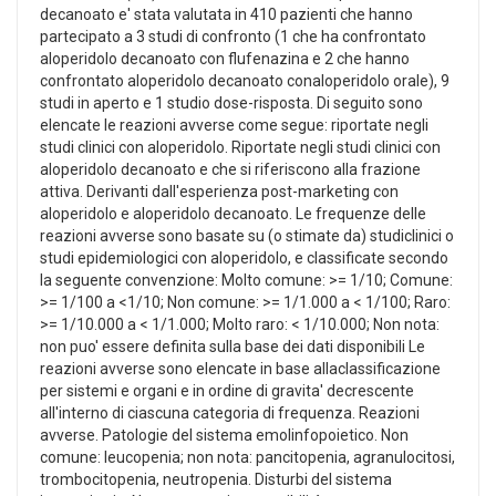
decanoato e' stata valutata in 410 pazienti che hanno
partecipato a 3 studi di confronto (1 che ha confrontato
aloperidolo decanoato con flufenazina e 2 che hanno
confrontato aloperidolo decanoato conaloperidolo orale), 9
studi in aperto e 1 studio dose-risposta. Di seguito sono
elencate le reazioni avverse come segue: riportate negli
studi clinici con aloperidolo. Riportate negli studi clinici con
aloperidolo decanoato e che si riferiscono alla frazione
attiva. Derivanti dall'esperienza post-marketing con
aloperidolo e aloperidolo decanoato. Le frequenze delle
reazioni avverse sono basate su (o stimate da) studiclinici o
studi epidemiologici con aloperidolo, e classificate secondo
la seguente convenzione: Molto comune: >= 1/10; Comune:
>= 1/100 a <1/10; Non comune: >= 1/1.000 a < 1/100; Raro:
>= 1/10.000 a < 1/1.000; Molto raro: < 1/10.000; Non nota:
non puo' essere definita sulla base dei dati disponibili Le
reazioni avverse sono elencate in base allaclassificazione
per sistemi e organi e in ordine di gravita' decrescente
all'interno di ciascuna categoria di frequenza. Reazioni
avverse. Patologie del sistema emolinfopoietico. Non
comune: leucopenia; non nota: pancitopenia, agranulocitosi,
trombocitopenia, neutropenia. Disturbi del sistema