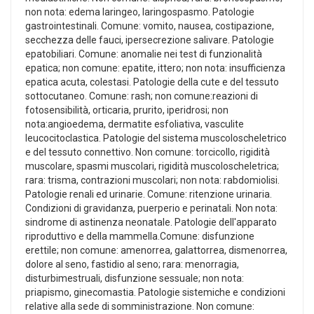
non nota: edema laringeo, laringospasmo. Patologie
gastrointestinali. Comune: vomito, nausea, costipazione,
secchezza delle fauci, ipersecrezione salivare. Patologie
epatobiliari. Comune: anomalie nei test di funzionalità
epatica; non comune: epatite, ittero; non nota: insufficienza
epatica acuta, colestasi. Patologie della cute e del tessuto
sottocutaneo. Comune: rash; non comune:reazioni di
fotosensibilità, orticaria, prurito, iperidrosi; non
nota:angioedema, dermatite esfoliativa, vasculite
leucocitoclastica. Patologie del sistema muscoloscheletrico
e del tessuto connettivo. Non comune: torcicollo, rigidità
muscolare, spasmi muscolari, rigidità muscoloscheletrica;
rara: trisma, contrazioni muscolari; non nota: rabdomiolisi.
Patologie renali ed urinarie. Comune: ritenzione urinaria.
Condizioni di gravidanza, puerperio e perinatali. Non nota:
sindrome di astinenza neonatale. Patologie dell'apparato
riproduttivo e della mammella.Comune: disfunzione
erettile; non comune: amenorrea, galattorrea, dismenorrea,
dolore al seno, fastidio al seno; rara: menorragia,
disturbimestruali, disfunzione sessuale; non nota:
priapismo, ginecomastia. Patologie sistemiche e condizioni
relative alla sede di somministrazione. Non comune: