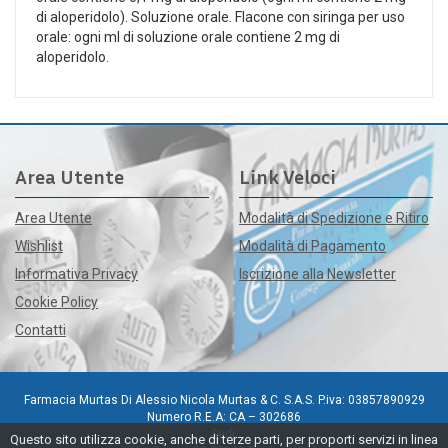
di aloperidolo). Soluzione orale. Flacone con siringa per uso
orale: ogni ml di soluzione orale contiene 2 mg di
aloperidolo.
Area Utente
Link Veloci
Area Utente
Modalità di Spedizione e Ritiro
Wishlist
Modalità di Pagamento
Informativa Privacy
Iscrizione alla Newsletter
Cookie Policy
Contatti
Farmacia Murtas Di Alessio Nicola Murtas & C. S.A.S. P.iva: 03857890929
Numero R.E.A: CA – 302686
Sedi:
Questo sito utilizza cookie, anche di terze parti, per proporti servizi in linea