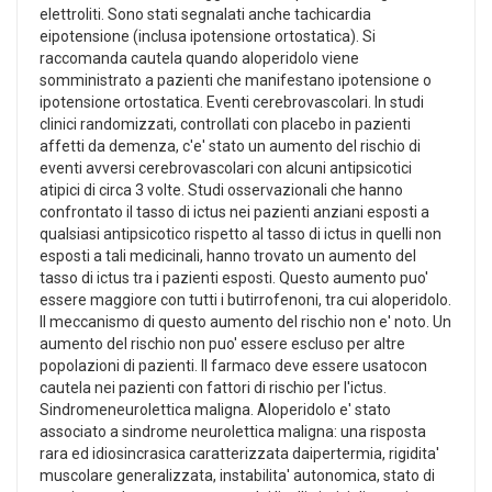
elettroliti. Sono stati segnalati anche tachicardia
eipotensione (inclusa ipotensione ortostatica). Si
raccomanda cautela quando aloperidolo viene
somministrato a pazienti che manifestano ipotensione o
ipotensione ortostatica. Eventi cerebrovascolari. In studi
clinici randomizzati, controllati con placebo in pazienti
affetti da demenza, c'e' stato un aumento del rischio di
eventi avversi cerebrovascolari con alcuni antipsicotici
atipici di circa 3 volte. Studi osservazionali che hanno
confrontato il tasso di ictus nei pazienti anziani esposti a
qualsiasi antipsicotico rispetto al tasso di ictus in quelli non
esposti a tali medicinali, hanno trovato un aumento del
tasso di ictus tra i pazienti esposti. Questo aumento puo'
essere maggiore con tutti i butirrofenoni, tra cui aloperidolo.
Il meccanismo di questo aumento del rischio non e' noto. Un
aumento del rischio non puo' essere escluso per altre
popolazioni di pazienti. Il farmaco deve essere usatocon
cautela nei pazienti con fattori di rischio per l'ictus.
Sindromeneurolettica maligna. Aloperidolo e' stato
associato a sindrome neurolettica maligna: una risposta
rara ed idiosincrasica caratterizzata daipertermia, rigidita'
muscolare generalizzata, instabilita' autonomica, stato di