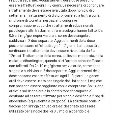
in 2 dosi separate. Aggiustamenti della dose possono
essere effettuati ogni 1 - 3 giorni. La necessità di continuare
il trattamento deve essere rivalutata dopo non più di 6
settimane. Trattamento di disturbi correlati a tic, tra cui la
sindrome di tourette, nei pazienti congrave
compromissione dopo che i trattamenti educazionali,
psicologicie altri trattamenti farmacologici hanno fallito. Da
0,5 a 5 mg/giornoper via orale, come dose singola o
suddivisa in 2 dosi separate. Aggiustamenti della dose
possono essere effettuati ogni 1 - 7 giorni. La necessità di
continuare il trattamento deve essere rivalutata da 6 a
12mesi. Trattamento della corea, da lieve a moderata, nella
malattia dihuntington, quando altri farmaci sono inefficaci o
non tollerati. Da 2a 10 mg/giorno per via orale, come dose
singola o suddivisa in 2 dosiseparate. Aggiustamenti della
dose possono essere effettuati ogni 1 -3 giorni. Le gocce
orali deve essere usato per singole dosi inferioria 1 mg che
non possono essere raggiunte con le compresse. Soluzione
orale: la soluzione orale in contenitore contagocce e'
destinato ad essere utilizzato per singole dosi fino a 2 mg di
aloperidolo (equivalente a 20 gocce). La soluzione orale in
flacone con siringa per uso oralee' destinato ad essere
utilizzato per singole dosi di 0,5 mg di aloperidolo e