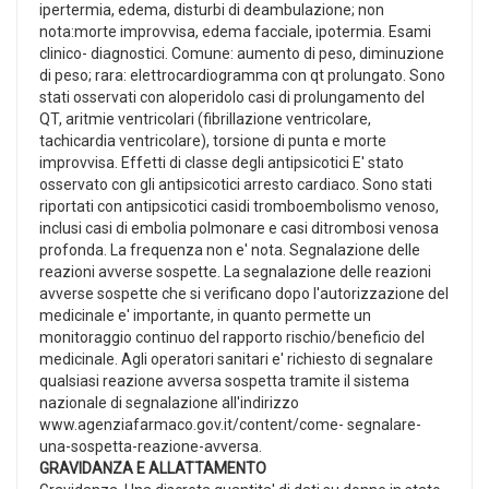
ipertermia, edema, disturbi di deambulazione; non
nota:morte improvvisa, edema facciale, ipotermia. Esami
clinico- diagnostici. Comune: aumento di peso, diminuzione
di peso; rara: elettrocardiogramma con qt prolungato. Sono
stati osservati con aloperidolo casi di prolungamento del
QT, aritmie ventricolari (fibrillazione ventricolare,
tachicardia ventricolare), torsione di punta e morte
improvvisa. Effetti di classe degli antipsicotici E' stato
osservato con gli antipsicotici arresto cardiaco. Sono stati
riportati con antipsicotici casidi tromboembolismo venoso,
inclusi casi di embolia polmonare e casi ditrombosi venosa
profonda. La frequenza non e' nota. Segnalazione delle
reazioni avverse sospette. La segnalazione delle reazioni
avverse sospette che si verificano dopo l'autorizzazione del
medicinale e' importante, in quanto permette un
monitoraggio continuo del rapporto rischio/beneficio del
medicinale. Agli operatori sanitari e' richiesto di segnalare
qualsiasi reazione avversa sospetta tramite il sistema
nazionale di segnalazione all'indirizzo
www.agenziafarmaco.gov.it/content/come- segnalare-
una-sospetta-reazione-avversa.
GRAVIDANZA E ALLATTAMENTO