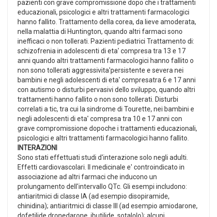
pazienti con grave compromissione dopo che i trattamenti
educazionali, psicologici e altri trattamenti farmacologici
hanno fallito. Trattamento della corea, da lieve amoderata,
nella malattia di Huntington, quando altri farmaci sono
inefficaci o non tollerati. Pazienti pediatrici Trattamento di:
schizofrenia in adolescenti di eta' compresa tra 13 e 17
anni quando altri trattamenti farmacologici hanno fallito o
non sono tollerati aggressivita'persistente e severa nei
bambini e negli adolescenti di eta' compresatra 6 e 17 anni
con autismo o disturbi pervasivi dello sviluppo, quando altri
trattamenti hanno fallito o non sono tollerati. Disturbi
correlati a tic, tra cui la sindrome di Tourette, nei bambini e
negli adolescenti di eta' compresa tra 10 e 17 anni con
grave compromissione dopoche i trattamenti educazionali,
psicologici e altri trattamenti farmacologici hanno fallito.
INTERAZIONI
Sono stati effettuati studi d'interazione solo negli adulti.
Effetti cardiovascolari. Il medicinale e' controindicato in
associazione ad altri farmaci che inducono un
prolungamento dell'intervallo QTc. Gli esempi includono:
antiaritmici di classe IA (ad esempio disopiramide,
chinidina); antiaritmici di classe III (ad esempio amiodarone,
dofetilide,dronedarone, ibutilide, sotalolo); alcuni