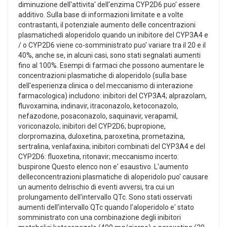
diminuzione dell'attivita' dell'enzima CYP2D6 puo' essere
additivo. Sulla base di informazioni limitate e a volte
contrastanti, il potenziale aumento delle concentrazioni
plasmatichedi aloperidolo quando un inibitore del CYP3A4 e
/ o CYP2D6 viene co-somministrato puo' variare tra il 20 e il
40%, anche se, in alcuni casi, sono stati segnalati aumenti
fino al 100%. Esempi di farmaci che possono aumentare le
concentrazioni plasmatiche di aloperidolo (sulla base
dell'esperienza clinica o del meccanismo di interazione
farmacologica) includono: inibitori del CYP3A4; alprazolam,
fluvoxamina, indinavir, itraconazolo, ketoconazolo,
nefazodone, posaconazolo, saquinavir, verapamil,
voriconazolo; inibitori del CYP2D6; bupropione,
clorpromazina, duloxetina, paroxetina, prometazina,
sertralina, venlafaxina; inibitori combinati del CYP3A4 e del
CYP2D6: fluoxetina, ritonavir; meccanismo incerto:
buspirone Questo elenco non e' esaustivo. L'aumento
delleconcentrazioni plasmatiche di aloperidolo puo' causare
un aumento delrischio di eventi avversi, tra cui un
prolungamento dell'intervallo QTc. Sono stati osservati
aumenti dell'intervallo QTc quando l'aloperidolo e' stato
somministrato con una combinazione degli inibitori