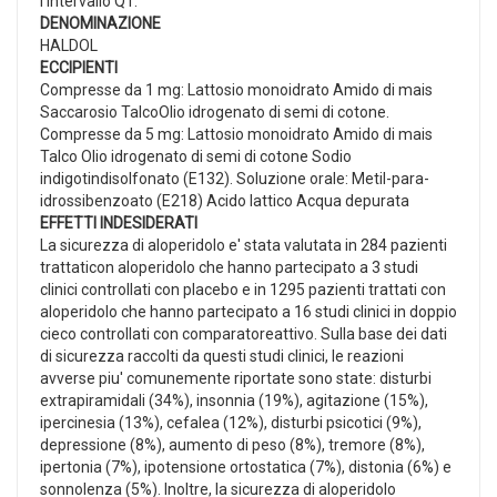
l'intervallo QT.
DENOMINAZIONE
HALDOL
ECCIPIENTI
Compresse da 1 mg: Lattosio monoidrato Amido di mais
Saccarosio TalcoOlio idrogenato di semi di cotone.
Compresse da 5 mg: Lattosio monoidrato Amido di mais
Talco Olio idrogenato di semi di cotone Sodio
indigotindisolfonato (E132). Soluzione orale: Metil-para-
idrossibenzoato (E218) Acido lattico Acqua depurata
EFFETTI INDESIDERATI
La sicurezza di aloperidolo e' stata valutata in 284 pazienti
trattaticon aloperidolo che hanno partecipato a 3 studi
clinici controllati con placebo e in 1295 pazienti trattati con
aloperidolo che hanno partecipato a 16 studi clinici in doppio
cieco controllati con comparatoreattivo. Sulla base dei dati
di sicurezza raccolti da questi studi clinici, le reazioni
avverse piu' comunemente riportate sono state: disturbi
extrapiramidali (34%), insonnia (19%), agitazione (15%),
ipercinesia (13%), cefalea (12%), disturbi psicotici (9%),
depressione (8%), aumento di peso (8%), tremore (8%),
ipertonia (7%), ipotensione ortostatica (7%), distonia (6%) e
sonnolenza (5%). Inoltre, la sicurezza di aloperidolo