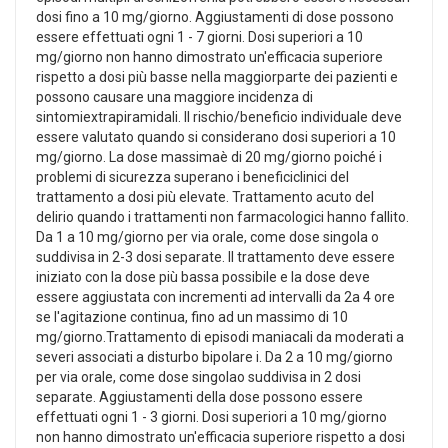
dosi fino a 10 mg/giorno. Aggiustamenti di dose possono
essere effettuati ogni 1 - 7 giorni. Dosi superiori a 10
mg/giorno non hanno dimostrato un'efficacia superiore
rispetto a dosi più basse nella maggiorparte dei pazienti e
possono causare una maggiore incidenza di
sintomiextrapiramidali. Il rischio/beneficio individuale deve
essere valutato quando si considerano dosi superiori a 10
mg/giorno. La dose massimaè di 20 mg/giorno poiché i
problemi di sicurezza superano i beneficiclinici del
trattamento a dosi più elevate. Trattamento acuto del
delirio quando i trattamenti non farmacologici hanno fallito.
Da 1 a 10 mg/giorno per via orale, come dose singola o
suddivisa in 2-3 dosi separate. Il trattamento deve essere
iniziato con la dose più bassa possibile e la dose deve
essere aggiustata con incrementi ad intervalli da 2a 4 ore
se l'agitazione continua, fino ad un massimo di 10
mg/giorno.Trattamento di episodi maniacali da moderati a
severi associati a disturbo bipolare i. Da 2 a 10 mg/giorno
per via orale, come dose singolao suddivisa in 2 dosi
separate. Aggiustamenti della dose possono essere
effettuati ogni 1 - 3 giorni. Dosi superiori a 10 mg/giorno
non hanno dimostrato un'efficacia superiore rispetto a dosi