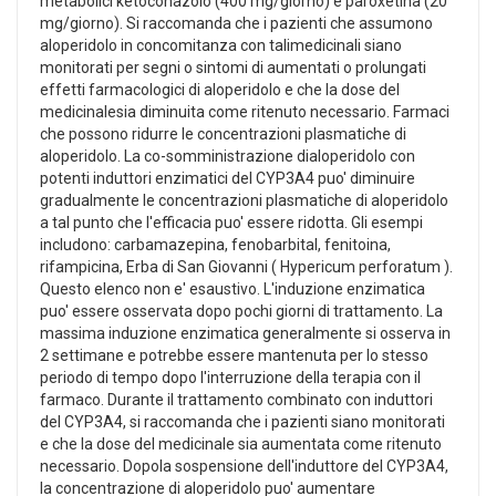
metabolici ketoconazolo (400 mg/giorno) e paroxetina (20
mg/giorno). Si raccomanda che i pazienti che assumono
aloperidolo in concomitanza con talimedicinali siano
monitorati per segni o sintomi di aumentati o prolungati
effetti farmacologici di aloperidolo e che la dose del
medicinalesia diminuita come ritenuto necessario. Farmaci
che possono ridurre le concentrazioni plasmatiche di
aloperidolo. La co-somministrazione dialoperidolo con
potenti induttori enzimatici del CYP3A4 puo' diminuire
gradualmente le concentrazioni plasmatiche di aloperidolo
a tal punto che l'efficacia puo' essere ridotta. Gli esempi
includono: carbamazepina, fenobarbital, fenitoina,
rifampicina, Erba di San Giovanni ( Hypericum perforatum ).
Questo elenco non e' esaustivo. L'induzione enzimatica
puo' essere osservata dopo pochi giorni di trattamento. La
massima induzione enzimatica generalmente si osserva in
2 settimane e potrebbe essere mantenuta per lo stesso
periodo di tempo dopo l'interruzione della terapia con il
farmaco. Durante il trattamento combinato con induttori
del CYP3A4, si raccomanda che i pazienti siano monitorati
e che la dose del medicinale sia aumentata come ritenuto
necessario. Dopola sospensione dell'induttore del CYP3A4,
la concentrazione di aloperidolo puo' aumentare