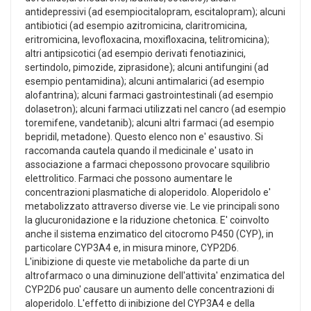
antidepressivi (ad esempiocitalopram, escitalopram); alcuni
antibiotici (ad esempio azitromicina, claritromicina,
eritromicina, levofloxacina, moxifloxacina, telitromicina);
altri antipsicotici (ad esempio derivati fenotiazinici,
sertindolo, pimozide, ziprasidone); alcuni antifungini (ad
esempio pentamidina); alcuni antimalarici (ad esempio
alofantrina); alcuni farmaci gastrointestinali (ad esempio
dolasetron); alcuni farmaci utilizzati nel cancro (ad esempio
toremifene, vandetanib); alcuni altri farmaci (ad esempio
bepridil, metadone). Questo elenco non e' esaustivo. Si
raccomanda cautela quando il medicinale e' usato in
associazione a farmaci chepossono provocare squilibrio
elettrolitico. Farmaci che possono aumentare le
concentrazioni plasmatiche di aloperidolo. Aloperidolo e'
metabolizzato attraverso diverse vie. Le vie principali sono
la glucuronidazione e la riduzione chetonica. E' coinvolto
anche il sistema enzimatico del citocromo P450 (CYP), in
particolare CYP3A4 e, in misura minore, CYP2D6.
L'inibizione di queste vie metaboliche da parte di un
altrofarmaco o una diminuzione dell'attivita' enzimatica del
CYP2D6 puo' causare un aumento delle concentrazioni di
aloperidolo. L'effetto di inibizione del CYP3A4 e della