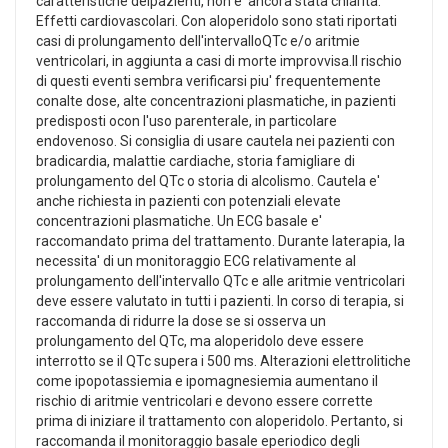
caratteristiche deipazienti, non e' ancora stata chiarita.
Effetti cardiovascolari. Con aloperidolo sono stati riportati
casi di prolungamento dell'intervalloQTc e/o aritmie
ventricolari, in aggiunta a casi di morte improvvisa.Il rischio
di questi eventi sembra verificarsi piu' frequentemente
conalte dose, alte concentrazioni plasmatiche, in pazienti
predisposti ocon l'uso parenterale, in particolare
endovenoso. Si consiglia di usare cautela nei pazienti con
bradicardia, malattie cardiache, storia famigliare di
prolungamento del QTc o storia di alcolismo. Cautela e'
anche richiesta in pazienti con potenziali elevate
concentrazioni plasmatiche. Un ECG basale e'
raccomandato prima del trattamento. Durante laterapia, la
necessita' di un monitoraggio ECG relativamente al
prolungamento dell'intervallo QTc e alle aritmie ventricolari
deve essere valutato in tutti i pazienti. In corso di terapia, si
raccomanda di ridurre la dose se si osserva un
prolungamento del QTc, ma aloperidolo deve essere
interrotto se il QTc supera i 500 ms. Alterazioni elettrolitiche
come ipopotassiemia e ipomagnesiemia aumentano il
rischio di aritmie ventricolari e devono essere corrette
prima di iniziare il trattamento con aloperidolo. Pertanto, si
raccomanda il monitoraggio basale eperiodico degli