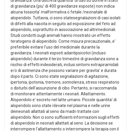
Gravidanza. Una discreta quantita' di dati su donne in stato
di gravidanza (piu' di 400 gravidanze esposte) non indica
alcuna tossicita' malformativa o fetale /neonatale di
aloperidolo. Tuttavia, ci sono statesegnalazioni di casi isolati
di difetti alla nascita in seguito ad esposizione del feto ad
aloperidolo, soprattutto in associazione ad altrimedicinali.
Studi condotti sugli animali hanno mostrato un effetto
teratogeno di aloperidolo. Come misura precauzionale, e'
preferibile evitare l'uso del medicinale durante la
gravidanza. I neonati esposti adantipsicotici (incluso
aloperidolo) durante il terzo trimestre di gravidanza sono a
rischio di effetti indesiderati, inclusi sintomi extrapiramidali
e/o di astinenza che possono variare per gravita' e durata
dopo il parto. Ci sono state segnalazioni di agitazione,
ipertonia, ipotonia, tremore, sonnolenza, stress respiratorio
o disturbi dell'assunzione di cibo. Pertanto, si raccomanda
di monitorare attentamente i neonati. Allattamento.
Aloperidolo e' escreto nel latte umano. Piccole quantita' di
aloperidolo sono state rilevate nel plasma e nelle urine
deineonati allattati al seno da madri trattate con
aloperidolo. Non ci sono sufficienti informazioni sugli effetti
di aloperidolo in neonati allattati al seno. La decisione se
interrompere l'allattamento o interrompere la terapia con il