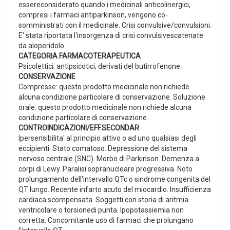
essereconsiderato quando i medicinali anticolinergici,
compresi i farmaci antiparkinson, vengono co-
somministrati con il medicinale. Crisi convulsive/convulsioni.
E' stata riportata l'insorgenza di crisi convulsivescatenate
da aloperidolo.
CATEGORIA FARMACOTERAPEUTICA
Psicolettici; antipsicotici; derivati del butirrofenone.
CONSERVAZIONE
Compresse: questo prodotto medicinale non richiede
alcuna condizione particolare di conservazione. Soluzione
orale: questo prodotto medicinale non richiede alcuna
condizione particolare di conservazione.
CONTROINDICAZIONI/EFF.SECONDAR
Ipersensibilita' al principio attivo o ad uno qualsiasi degli
eccipienti. Stato comatoso. Depressione del sistema
nervoso centrale (SNC). Morbo di Parkinson. Demenza a
corpi di Lewy. Paralisi sopranucleare progressiva. Noto
prolungamento dell'intervallo QTc o sindrome congenita del
QT lungo. Recente infarto acuto del miocardio. Insufficienza
cardiaca scompensata. Soggetti con storia di aritmia
ventricolare o torsionedi punta. Ipopotassiemia non
corretta. Concomitante uso di farmaci che prolungano