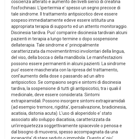
coscienza alterato e aumento dei livelli sierici di creatina
fosfochinasi. L'ipertermia e' spesso un segno precoce di
tale sindrome. Il trattamento antipsicotico deve essere
sospeso immediatamente edeve essere istituita una
appropriata terapia di supporto ed un attento monitoraggio.
Discinesia tardiva. Puo' comparire discinesia tardivain alcuni
pazienti in terapia a lungo termine o dopo sospensione
dellaterapia. Tale sindrome e' principalmente
caratterizzata da movimentiritmici involontari della lingua,
del viso, della bocca o della mandibola. Le manifestazioni
possono essere permanenti in alcuni pazienti. La sindrome
puo' essere mascherata con la ripresa del trattamento,
conl'aumento della dose o passando ad un altro
antipsicotico. Se compaiono segni e sintomi di discinesia
tardiva, la sospensione di tutti gli antipsicotici, tra i quali il
medicinale, deve essere considerata. Sintomi
extrapiramidali. Possono insorgere sintomi extrapiramidali
(ad esempio tremore, rigidita', ipersalivazione, bradicinesia,
acatisia, distonia acuta). L'uso di aloperidolo e' stato
associato allo sviluppo diacatisia, caratterizzata da
un'irrequietezza soggettivamente spiacevole o penosa e
dal bisogno di muoversi, spesso accompagnata da una
incapacita' di stare seduto o immobile. Questo e' piu'