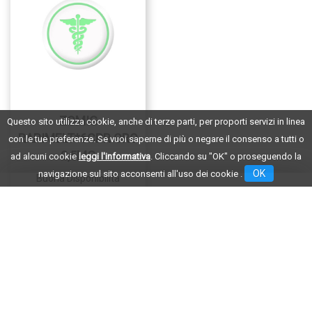
ZOMIG
Questo sito utilizza cookie, anche di terze parti, per proporti servizi in linea
RAPIMELT*6CPR ORO
con le tue preferenze. Se vuoi saperne di più o negare il consenso a tutti o
2,5MG
ad alcuni cookie
leggi l'informativa
. Cliccando su "OK" o proseguendo la
OK
navigazione sul sito acconsenti all'uso dei cookie .
Buona Disponibilità
€20,84
AGGIUNGI ZOMIG
RAPIMELT*6CPR
ORO
2,5MG AL
CARRELLO
21 - 23 di 23
«
1
2