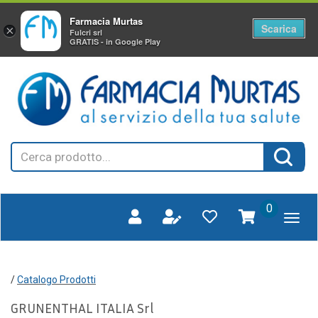
Farmacia Murtas
Scarica
×
Fulcri srl
GRATIS - in Google Play
Passa
FARMAGORA'
al
SCANO
contenuto
principale
Cerca
Cerca 
Prodotto
prodotti
0
inseriti
/
Catalogo Prodotti
GRUNENTHAL ITALIA Srl