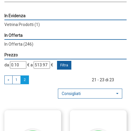
In Evidenza
Vetrina Prodotti
(1)
In Offerta
In Offerta
(246)
Prezzo
filtra
filtra
da
€
a
€
da
a
21 - 23 di 23
«
1
2
Consigliati