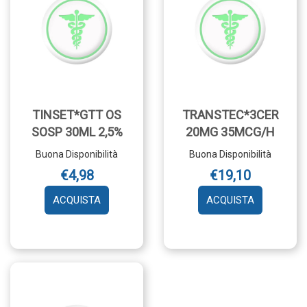
TINSET*GTT OS
TRANSTEC*3CER
SOSP 30ML 2,5%
20MG 35MCG/H
Buona Disponibilità
Buona Disponibilità
€4,98
€19,10
AGGIUNGI TINSET*GTT
AGGIUNGI 
OS
20MG
SOSP
35MCG/H A
30ML
CARRELLO
2,5% AL
CARRELLO