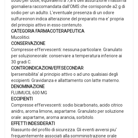
sodio per dose, equivalenti a 7,8% dell'assunzione massima
giornaliera raccomandata dall'OMS che corrisponde a2 g di
sodio per un adulto. L'eventuale presenza di un odore
sulfureonon indica alterazione del preparato ma e' propria
del principio attivo in esso contenuto.
CATEGORIA FARMACOTERAPEUTICA
Mucolitici.
CONSERVAZIONE
Compresse effervescenti: nessuna particolare. Granulato
per soluzioneorale: conservare a temperatura inferiore ai
30 gradi C.
CONTROINDICAZIONI/EFF.SECONDAR
Ipersensibilita' al principio attivo o ad uno qualsiasi degli
eccipienti. Gravidanza e allattamento con latte materno.
DENOMINAZIONE
FLUIMUCIL 600 MG
ECCIPIENTI
Compresse effervescenti: sodio bicarbonato, acido citrico
anidro, aroma limone, aspartame. Granulato per soluzione
orale: aspartame, aroma arancia, sorbitolo.
EFFETTI INDESIDERATI
Riassunto del profilo di sicurezza. Gli eventi avversi piu'
frequentemente associati alla somministrazione orale