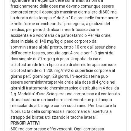
riguardare la frequenza delle somministrazioni o il
frazionamento della dose ma devono comunque essere
compresi entro il dosaggio massimo giornaliero di 600 mg.
La durata della terapia e' da 5 a 10 giorni nelle forme acute
e nelle forme cronicheandra' proseguita, a giudizio del
medico, per periodi di alcuni mesi.Intossicazione
accidentale o volontaria da paracetamolo Per via orale,
dose iniziale, di 140 mg/kg di peso corporeo da
somministrare al piu' presto, entro 10 ore dall'assunzione
dell'agente tossico, seguita ogni 4 ore e per 1-3 giorni da
dosi singole di 70 mg/kg di peso. Uropatia da iso e
ciclofosfamide In un tipico ciclo di chemioterapia con isoe
ciclofosfamide di 1.200 mg/m^2 di superficie corporea al
giorno per5 giorni ogni 28 giorni, l'N-acetilcisteina puo'
essere somministrataper via orale alla dose di 4 g/die nei
giorni di trattamento chemioterapico distribuita in 4 dosi da
1 g. Modalita' d'uso Sciogliere una compressa o il contenuto
di una bustina in un bicchiere contenente un po'd'acqua
mescolando al bisogno con un cucchiaino. Per facilitare la
fuoriuscita della compressa si raccomanda l'apertura a
strappo del blister, utilizzando le tacche laterali.
PRINCIPI ATTIVI
600 mg compresse effervescenti. Ogni compressa