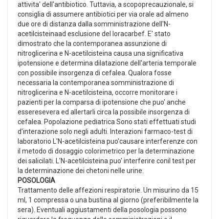
attivita' dell'antibiotico. Tuttavia, a scopoprecauzionale, si
consiglia di assumere antibiotici per via orale ad almeno
due ore di distanza dalla somministrazione dell'N-
acetilcisteinaad esclusione del loracarbef. E' stato
dimostrato che la contemporanea assunzione di
nitroglicerina e N-acetilcisteina causa una significativa
ipotensione e determina dilatazione dell'arteria temporale
con possibile insorgenza di cefalea. Qualora fosse
necessaria la contemporanea somministrazione di
nitroglicerina e N-acetilcisteina, occorre monitorare i
pazienti per la comparsa di ipotensione che puo' anche
esseresevera ed allertarli circa la possibile insorgenza di
cefalea. Popolazione pediatrica Sono stati effettuati studi
d'interazione solo negli adulti. Interazioni farmaco-test di
laboratorio L'N-acetilcisteina puo'causare interferenze con
il metodo di dosaggio colorimetrico per la determinazione
dei salicilati. L'N-acetilcisteina puo' interferire conil test per
la determinazione dei chetoni nelle urine.
POSOLOGIA
Trattamento delle affezioni respiratorie. Un misurino da 15
ml, 1 compressa o una bustina al giorno (preferibilmente la
sera). Eventuali aggiustamenti della posologia possono