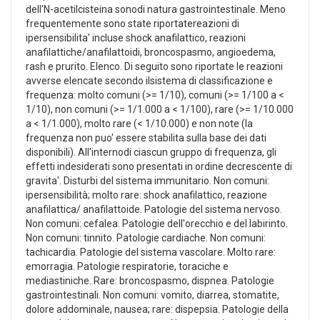
dell'N-acetilcisteina sonodi natura gastrointestinale. Meno
frequentemente sono state riportatereazioni di
ipersensibilita' incluse shock anafilattico, reazioni
anafilattiche/anafilattoidi, broncospasmo, angioedema,
rash e prurito. Elenco. Di seguito sono riportate le reazioni
avverse elencate secondo ilsistema di classificazione e
frequenza: molto comuni (>= 1/10), comuni (>= 1/100 a <
1/10), non comuni (>= 1/1.000 a < 1/100), rare (>= 1/10.000
a < 1/1.000), molto rare (< 1/10.000) e non note (la
frequenza non puo' essere stabilita sulla base dei dati
disponibili). All'internodi ciascun gruppo di frequenza, gli
effetti indesiderati sono presentati in ordine decrescente di
gravita'. Disturbi del sistema immunitario. Non comuni:
ipersensibilità; molto rare: shock anafilattico, reazione
anafilattica/ anafilattoide. Patologie del sistema nervoso.
Non comuni: cefalea. Patologie dell'orecchio e del labirinto.
Non comuni: tinnito. Patologie cardiache. Non comuni:
tachicardia. Patologie del sistema vascolare. Molto rare:
emorragia. Patologie respiratorie, toraciche e
mediastiniche. Rare: broncospasmo, dispnea. Patologie
gastrointestinali. Non comuni: vomito, diarrea, stomatite,
dolore addominale, nausea; rare: dispepsia. Patologie della