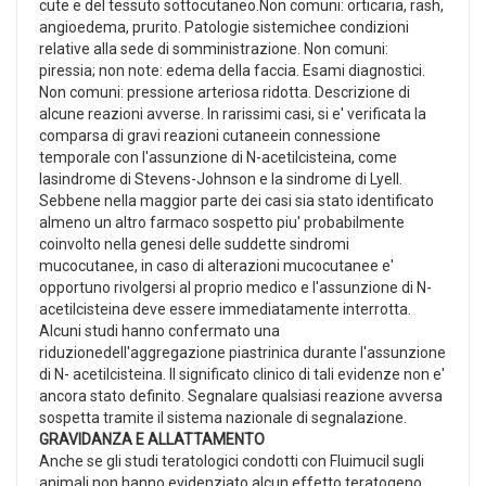
cute e del tessuto sottocutaneo.Non comuni: orticaria, rash,
angioedema, prurito. Patologie sistemichee condizioni
relative alla sede di somministrazione. Non comuni:
piressia; non note: edema della faccia. Esami diagnostici.
Non comuni: pressione arteriosa ridotta. Descrizione di
alcune reazioni avverse. In rarissimi casi, si e' verificata la
comparsa di gravi reazioni cutaneein connessione
temporale con l'assunzione di N-acetilcisteina, come
lasindrome di Stevens-Johnson e la sindrome di Lyell.
Sebbene nella maggior parte dei casi sia stato identificato
almeno un altro farmaco sospetto piu' probabilmente
coinvolto nella genesi delle suddette sindromi
mucocutanee, in caso di alterazioni mucocutanee e'
opportuno rivolgersi al proprio medico e l'assunzione di N-
acetilcisteina deve essere immediatamente interrotta.
Alcuni studi hanno confermato una
riduzionedell'aggregazione piastrinica durante l'assunzione
di N- acetilcisteina. Il significato clinico di tali evidenze non e'
ancora stato definito. Segnalare qualsiasi reazione avversa
sospetta tramite il sistema nazionale di segnalazione.
GRAVIDANZA E ALLATTAMENTO
Anche se gli studi teratologici condotti con Fluimucil sugli
animali non hanno evidenziato alcun effetto teratogeno,