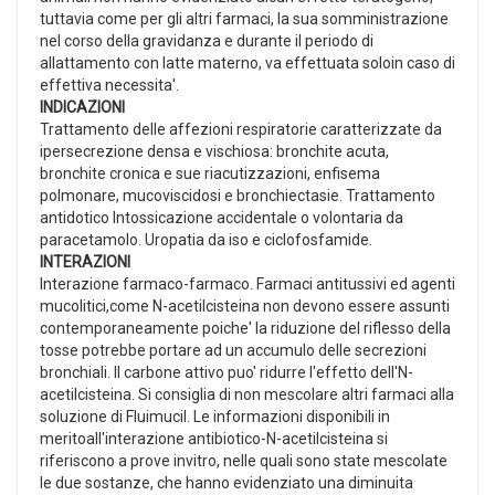
tuttavia come per gli altri farmaci, la sua somministrazione
nel corso della gravidanza e durante il periodo di
allattamento con latte materno, va effettuata soloin caso di
effettiva necessita'.
INDICAZIONI
Trattamento delle affezioni respiratorie caratterizzate da
ipersecrezione densa e vischiosa: bronchite acuta,
bronchite cronica e sue riacutizzazioni, enfisema
polmonare, mucoviscidosi e bronchiectasie. Trattamento
antidotico Intossicazione accidentale o volontaria da
paracetamolo. Uropatia da iso e ciclofosfamide.
INTERAZIONI
Interazione farmaco-farmaco. Farmaci antitussivi ed agenti
mucolitici,come N-acetilcisteina non devono essere assunti
contemporaneamente poiche' la riduzione del riflesso della
tosse potrebbe portare ad un accumulo delle secrezioni
bronchiali. Il carbone attivo puo' ridurre l'effetto dell'N-
acetilcisteina. Si consiglia di non mescolare altri farmaci alla
soluzione di Fluimucil. Le informazioni disponibili in
meritoall'interazione antibiotico-N-acetilcisteina si
riferiscono a prove invitro, nelle quali sono state mescolate
le due sostanze, che hanno evidenziato una diminuita