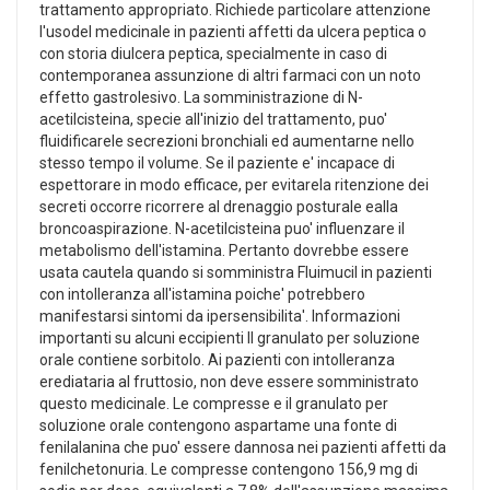
trattamento appropriato. Richiede particolare attenzione
l'usodel medicinale in pazienti affetti da ulcera peptica o
con storia diulcera peptica, specialmente in caso di
contemporanea assunzione di altri farmaci con un noto
effetto gastrolesivo. La somministrazione di N-
acetilcisteina, specie all'inizio del trattamento, puo'
fluidificarele secrezioni bronchiali ed aumentarne nello
stesso tempo il volume. Se il paziente e' incapace di
espettorare in modo efficace, per evitarela ritenzione dei
secreti occorre ricorrere al drenaggio posturale ealla
broncoaspirazione. N-acetilcisteina puo' influenzare il
metabolismo dell'istamina. Pertanto dovrebbe essere
usata cautela quando si somministra Fluimucil in pazienti
con intolleranza all'istamina poiche' potrebbero
manifestarsi sintomi da ipersensibilita'. Informazioni
importanti su alcuni eccipienti Il granulato per soluzione
orale contiene sorbitolo. Ai pazienti con intolleranza
erediataria al fruttosio, non deve essere somministrato
questo medicinale. Le compresse e il granulato per
soluzione orale contengono aspartame una fonte di
fenilalanina che puo' essere dannosa nei pazienti affetti da
fenilchetonuria. Le compresse contengono 156,9 mg di