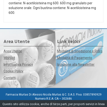
contiene: N-acetilcisteina mg 600. 600 mg granulato per
soluzione orale. Ogni bustina contiene: N-acetilcisteina mg
600.
Area Utente
Link Veloci
Area Utente
Modalità di Spedizione e Ritiro
Wishlist
Modalità di Pagamento
Informativa Privacy
Iscrizione alla Newsletter
Cookie Policy
Contatti
Farmacia Murtas Di Alessio Nicola Murtas & C. S.A.S. P.iva: 03857890929
Numero R.E.A: CA – 302686
Sedi:
Questo sito utilizza cookie, anche di terze parti, per proporti servizi in linea
Via Scano, 52 09129 Cagliari (CA)