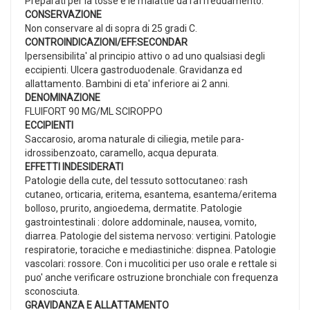
Preparati per la tosse e le malattie da raffreddamento.
CONSERVAZIONE
Non conservare al di sopra di 25 gradi C.
CONTROINDICAZIONI/EFF.SECONDAR
Ipersensibilita' al principio attivo o ad uno qualsiasi degli
eccipienti. Ulcera gastroduodenale. Gravidanza ed
allattamento. Bambini di eta' inferiore ai 2 anni.
DENOMINAZIONE
FLUIFORT 90 MG/ML SCIROPPO
ECCIPIENTI
Saccarosio, aroma naturale di ciliegia, metile para-
idrossibenzoato, caramello, acqua depurata.
EFFETTI INDESIDERATI
Patologie della cute, del tessuto sottocutaneo: rash
cutaneo, orticaria, eritema, esantema, esantema/eritema
bolloso, prurito, angioedema, dermatite. Patologie
gastrointestinali : dolore addominale, nausea, vomito,
diarrea. Patologie del sistema nervoso: vertigini. Patologie
respiratorie, toraciche e mediastiniche: dispnea. Patologie
vascolari: rossore. Con i mucolitici per uso orale e rettale si
puo' anche verificare ostruzione bronchiale con frequenza
sconosciuta.
GRAVIDANZA E ALLATTAMENTO