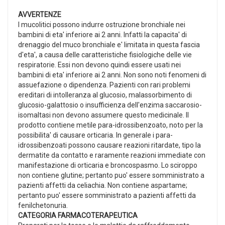
AVVERTENZE
I mucolitici possono indurre ostruzione bronchiale nei
bambini di eta' inferiore ai 2 anni. Infatti la capacita' di
drenaggio del muco bronchiale e' limitata in questa fascia
d'eta', a causa delle caratteristiche fisiologiche delle vie
respiratorie. Essi non devono quindi essere usati nei
bambini di eta' inferiore ai 2 anni. Non sono noti fenomeni di
assuefazione o dipendenza. Pazienti con rari problemi
ereditari di intolleranza al glucosio, malassorbimento di
glucosio-galattosio o insufficienza dell'enzima saccarosio-
isomaltasi non devono assumere questo medicinale. Il
prodotto contiene metile para-idrossibenzoato, noto per la
possibilita' di causare orticaria. In generale i para-
idrossibenzoati possono causare reazioni ritardate, tipo la
dermatite da contatto e raramente reazioni immediate con
manifestazione di orticaria e broncospasmo. Lo sciroppo
non contiene glutine; pertanto puo' essere somministrato a
pazienti affetti da celiachia. Non contiene aspartame;
pertanto puo' essere somministrato a pazienti affetti da
fenilchetonuria.
CATEGORIA FARMACOTERAPEUTICA