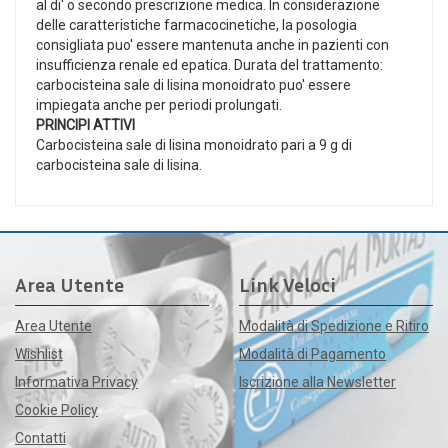
al di' o secondo prescrizione medica. In considerazione
delle caratteristiche farmacocinetiche, la posologia
consigliata puo' essere mantenuta anche in pazienti con
insufficienza renale ed epatica. Durata del trattamento:
carbocisteina sale di lisina monoidrato puo' essere
impiegata anche per periodi prolungati.
PRINCIPI ATTIVI
Carbocisteina sale di lisina monoidrato pari a 9 g di
carbocisteina sale di lisina.
Area Utente
Link Veloci
Area Utente
Modalità di Spedizione e Ritiro
Wishlist
Modalità di Pagamento
Informativa Privacy
Iscrizione alla Newsletter
Cookie Policy
Contatti