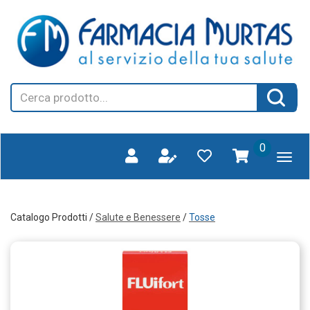
Passa
FARMAGORA'
al
SCANO
contenuto
principale
Cerca
Cerca 
Prodotto
prodotti
0
inseriti
Catalogo Prodotti /
Salute e Benessere
/
Tosse