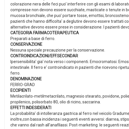
colorazione nera delle feci puo' interferire con gli esami di laborat
compresse non devono essere succhiate, masticate o tenute in boc
mucosa bronchiale, che puo' portare tosse, emottisi, broncostenosi 
pazienti che hanno difficolta' a deglutire devono essere trattati 
alternative devono essere prese in considerazione. I pazienti devo
CATEGORIA FARMACOTERAPEUTICA
Preparati a base di ferro.
CONSERVAZIONE
Nessuna speciale precauzione per la conservazione.
CONTROINDICAZIONI/EFF.SECONDAR
Ipersensibilita' gia' nota verso i componenti. Emocromatosi. Emosid
intestinale. Il ferro e' controindicato in pazienti che ricevono ri
ferro.
DENOMINAZIONE
FERRO-GRAD
ECCIPIENTI
Metilacrilato-metilmetacrilato, magnesio stearato, povidone, polietil
propilenico, polisorbato 80, olio di ricino, saccarina.
EFFETTI INDESIDERATI
La probabilita' di intolleranza gastrica al ferro nel veicolo Gradu
inoltre,con bassa incidenza i seguenti eventi avversi: diarrea, stips
che vanno dal rash all'anafilassi. Post-marketing: le seguenti re