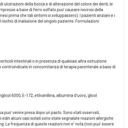
di ulcerazioni della bocca e di alterazione del colore dei denti, le
presse a base di ferro solfato puo' causare necrosi della
i prima che tali sintomi si sviluppassero). I pazienti anziani e i
 rischio di inalazione del singolo paziente. Formulazioni
ticoli intestinali o in presenza di qualsiasi altra ostruzione
ono controindicate in concomitanza di terapia parenterale a base di
licol 6000, E-172, etilvanillina, albumina d'uovo, glicol
ssa puo' venire presa dopo un pasto. Sono stati osservati,
i edin alcuni casi isolati sono state segnalate reazioni allergiche
ng. La frequenza di queste reazioni non e' nota (non puo' essere