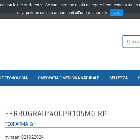
linea con le tue preferenze. Se vuoi saperne di più o negare il consenso a tutti 
LETTER
OK
navigazione sul sito acconsenti all'uso dei cookie .
Cerca
Prodotto
 E TECNOLOGIA
OMEOPATIA E MEDICINA NATURALE
BELLEZZA
S
FERROGRAD*40CPR 105MG RP
TEOFARMA Srl
minsan: 021922024