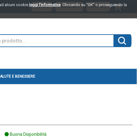
o ad alcuni cookie
leggi l'informativa
. Cliccando su "OK" o proseguendo la
ARTI
ACCEDI
REGISTRATI
WISHLIST
0
INSER
Cerca 
ALUTE E BENESSERE
Buona Disponibilità