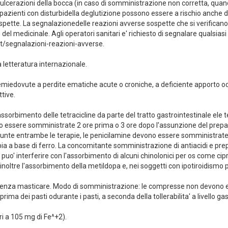
nali: ulcerazioni della bocca (in caso di somministrazione non corretta, 
i pazienti con disturbidella deglutizione possono essere a rischio anche di
pette. La segnalazionedelle reazioni avverse sospette che si verificano
el medicinale. Agli operatori sanitari e' richiesto di segnalare qualsias
nt/segnalazioni-reazioni-avverse.
 letteratura internazionale.
nemiedovute a perdite ematiche acute o croniche, a deficiente apporto o
tive.
assorbimento delle tetracicline da parte del tratto gastrointestinale ele t
essere somministrate 2 ore prima o 3 ore dopo l'assunzione del preparat
sunte entrambe le terapie, le penicilamine devono essere somministrate
rapia a base di ferro. La concomitante somministrazione di antiacidi e prep
o' interferire con l'assorbimento di alcuni chinolonici per os come cipr
inoltre l'assorbimento della metildopa e, nei soggetti con ipotiroidismo pr
ire senza masticare. Modo di somministrazione: le compresse non devono
a dei pasti odurante i pasti, a seconda della tollerabilita' a livello gas
i a 105 mg di Fe^+2).