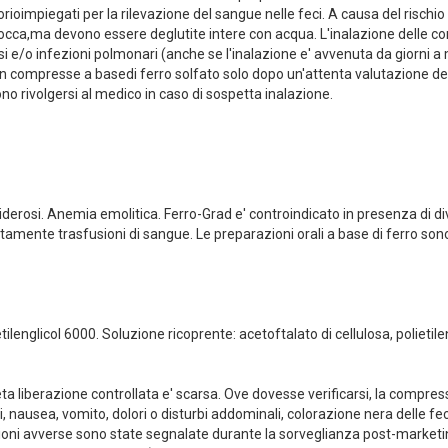
orioimpiegati per la rilevazione del sangue nelle feci. A causa del rischio 
ca,ma devono essere deglutite intere con acqua. L'inalazione delle com
e/o infezioni polmonari (anche se l'inalazione e' avvenuta da giorni a mes
con compresse a basedi ferro solfato solo dopo un'attenta valutazione del
no rivolgersi al medico in caso di sospetta inalazione.
erosi. Anemia emolitica. Ferro-Grad e' controindicato in presenza di diver
petutamente trasfusioni di sangue. Le preparazioni orali a base di ferro s
englicol 6000. Soluzione ricoprente: acetoftalato di cellulosa, polietileng
meta liberazione controllata e' scarsa. Ove dovesse verificarsi, la compre
i, nausea, vomito, dolori o disturbi addominali, colorazione nera delle fec
azioni avverse sono state segnalate durante la sorveglianza post-marketi