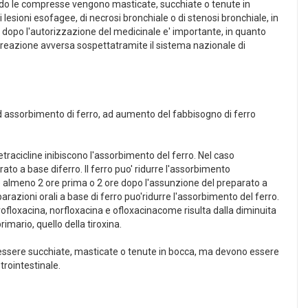
quando le compresse vengono masticate, succhiate o tenute in
 lesioni esofagee, di necrosi bronchiale o di stenosi bronchiale, in
 dopo l'autorizzazione del medicinale e' importante, in quanto
i reazione avversa sospettatramite il sistema nazionale di
d assorbimento di ferro, ad aumento del fabbisogno di ferro
etracicline inibiscono l'assorbimento del ferro. Nel caso
o a base diferro. Il ferro puo' ridurre l'assorbimento
 almeno 2 ore prima o 2 ore dopo l'assunzione del preparato a
arazioni orali a base di ferro puo'ridurre l'assorbimento del ferro.
ofloxacina, norfloxacina e ofloxacinacome risulta dalla diminuita
imario, quello della tiroxina.
 essere succhiate, masticate o tenute in bocca, ma devono essere
trointestinale.