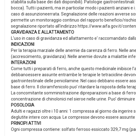
stabilita sulla base dei dati disponibili). Patologie gastrointesti
bocca). Tutti i pazienti, ma in particolar modo i pazienti anziani e 
caso di assunzioneerrata. Segnalazione delle reazioni avverse sos
permette un monitoraggio continuo del rapporto beneficio/rischio d
segnalazione riportato all'indirizzo https://www.aifa.gov.it/conte
GRAVIDANZA E ALLATTAMENTO
L'uso in caso di gravidanza ed allattamento e' raccomandato dalla
INDICAZIONI
Per la terapia marziale delle anemie da carenza di ferro. Nelle a
(accrescimento, gravidanza). Nelle anemie dovute a malattie infet
INTERAZIONI
Come tutti i preparati di ferro, anche questo medicinale inibisce l'
debbanoessere assunte entrambe le terapie le tetracicline devono 
gastrointestinale delle penicilamine. Nel caso debbano essere as
base di ferro. Il cloramfenicolo puo' ritardare la risposta della te
La concomitante somministrazione dipreparazioni a base di ferro pu
concentrazione di chinolonici nel sieroe nelle urine. Puo' diminuire 
POSOLOGIA
Adulti e ragazzi oltre i 10 anni: 1 compressa al giorno da inger
deglutite intere con acqua. Le compresse devono essere assunte prim
PRINCIPI ATTIVI
Ogni compressa contiene: solfato ferroso essiccato 329,7 mg (par