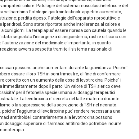
e, vampatedi calore. Patologie del sistema muscoloscheletrico e del
si nel bambino.Patologie gastrointestinali: appetito aumentato,
rizione: perdita dipeso. Patologie dell'apparato riproduttivo e
 iperidrosi. Sono state riportate anche intolleranza al calore e
r alcuni giorni. La terapiapuo' essere ripresa con cautela quando le
, e' stata segnalata l'insorgenza di angioedema, rash e orticaria con
 l'autorizzazione del medicinale e' importante, in quanto
i reazione avversa sospetta tramite il sistema nazionale di
 necessari possono anche aumentare durante la gravidanza. Poiche'
ero dosare il loro TSH in ogni trimestre, al fine di confermare
sere corretto con un aumento della dose di levotiroxina. Poiche' i
anza immediatamente dopo il parto. Un valore di TSH sierico deve
sicita' per il fetonella specie umana ai dosaggi terapeutici
stnatale. La levotiroxina e' secreta nel latte materno durante
idismo o la soppressione della secrezione di TSH nel neonato.
 poiche' l'aggiunta di levotiroxina puo' rendere necessaria una
maci antitiroidei, contrariamente alla levotiroxina,possono
a un dosaggio superiore di farmaco antitiroideo potrebbe indurre
nmonoterapia.