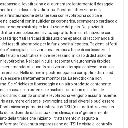
una dosebassa di levotiroxina e di aumentare lentamente il dosaggio
tamento della dose di levotiroxina. Prestare attenzione nella
e all'instaurazione della terapia con levotiroxina sodica e
eve nei pazienti con insufficienza coronarica, scompenso cardiaco o
 essere somministratiper la riduzione del peso. Nei pazienti
irittura pericolosi per la vita, soprattutto in combinazione con
stati riportati rari casi di disfunzione epatica, si raccomanda di
i test di laboratorio per la funzionalita' epatica. Pazienti affetti
 e' consigliabile iniziare una terapia a base di corticosteroidi
 terapia sostitutiva e, ove necessario, in caso di disfunzione
 levotiroxina. Nei casi in cui si sospetta un'autonomia tiroidea,
ssere monitorati quando si inizia una terapia conlevotiroxina in
e surrenalica. Nelle donne in postmenopausa con ipotiroidismo ed
idea deve essere strettamente monitorata. La levotiroxina non
mo. Se e' richiesto il passaggio a un altro prodotto contenente
a causa di un potenziale rischio di squilibrio della tiroide.
otiroidismo quando orlistat e levotiroxina vengono assunti insieme.
rio assumere orlistat e levotiroxina ad orari diversi e puo' essere
'ipotiroidismo primario i soli livelli di TSH (misurati attraverso un
lla dose, dipende dalla situazione clinica, ma e' generalmente
ato della tiroide che iniziano il trattamento in seguito a
confermare l'avvenuta soppressione del TSH e visite di controllo