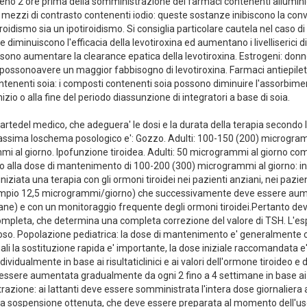
o 2 ore prima della somministrazione dei farmaci contenenti alluminio. L
 e mezzi di contrasto contenenti iodio: queste sostanze inibiscono la con
iroidismo sia un ipotiroidismo. Si consiglia particolare cautela nel caso 
diminuiscono l'efficacia della levotiroxina ed aumentano i livelliserici d
 possono aumentare la clearance epatica della levotiroxina. Estrogeni: don
sonoavere un maggior fabbisogno di levotiroxina. Farmaci antiepiletti
nenti soia: i composti contenenti soia possono diminuire l'assorbimento
zio o alla fine del periodo diassunzione di integratori a base di soia.
partedel medico, che adeguera' le dosi e la durata della terapia secondo
 massima loschema posologico e': Gozzo. Adulti: 100-150 (200) microgram
mmi al giorno. Ipofunzione tiroidea. Adulti: 50 microgrammi al giorno co
, fino alla dose di mantenimento di 100-200 (300) microgrammi al giorno:
iniziata una terapia con gli ormoni tiroidei nei pazienti anziani, nei pazi
sempio 12,5 microgrammi/giorno) che successivamente deve essere aume
e) e con un monitoraggio frequente degli ormoni tiroidei.Pertanto dev
vacompleta, che determina una completa correzione del valore di TSH. L'es
noso. Popolazione pediatrica: la dose di mantenimento e' generalmente
uali la sostituzione rapida e' importante, la dose iniziale raccomandata 
dualmente in base ai risultaticlinici e ai valori dell'ormone tiroideo e d
ere aumentata gradualmente da ogni 2 fino a 4 settimane in base ai risult
azione: ai lattanti deve essere somministrata l'intera dose giornaliera
la sospensione ottenuta, che deve essere preparata al momento dell'u