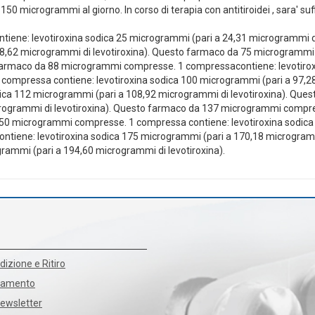
00-150 microgrammi al giorno. In corso di terapia con antitiroidei , sara'
ene: levotiroxina sodica 25 microgrammi (pari a 24,31 microgrammi d
48,62 microgrammi di levotiroxina). Questo farmaco da 75 microgrammi 
 farmaco da 88 microgrammi compresse. 1 compressacontiene: levotirox
compressa contiene: levotiroxina sodica 100 microgrammi (pari a 97,2
ica 112 microgrammi (pari a 108,92 microgrammi di levotiroxina). Q
icrogrammi di levotiroxina). Questo farmaco da 137 microgrammi compr
150 microgrammi compresse. 1 compressa contiene: levotiroxina sodica 
iene: levotiroxina sodica 175 microgrammi (pari a 170,18 microgramm
rammi (pari a 194,60 microgrammi di levotiroxina).
dizione e Ritiro
agamento
Newsletter