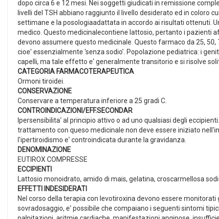
dopo circa 6 e 12 mesi. Nei soggetti giudicati in remissione complet
livelli del TSH abbiano raggiunto il livello desiderato ed in coloro
settimane e la posologiaadattata in accordo ai risultati ottenuti. U
medico. Questo medicinalecontiene lattosio, pertanto i pazienti affe
devono assumere questo medicinale. Questo farmaco da 25, 50, 7
cioe' essenzialmente 'senza sodio'. Popolazione pediatrica: i genit
capelli, ma tale effetto e' generalmente transitorio e si risolve so
CATEGORIA FARMACOTERAPEUTICA
Ormoni tiroidei.
CONSERVAZIONE
Conservare a temperatura inferiore a 25 gradi C.
CONTROINDICAZIONI/EFF.SECONDAR
Ipersensibilita' al principio attivo o ad uno qualsiasi degli eccipient
trattamento con queso medicinale non deve essere iniziato nell'inf
l'ipertiroidismo e' controindicata durante la gravidanza.
DENOMINAZIONE
EUTIROX COMPRESSE
ECCIPIENTI
Lattosio monoidrato, amido di mais, gelatina, croscarmellosa sod
EFFETTI INDESIDERATI
Nel corso della terapia con levotiroxina devono essere monitorati gli
sovradosaggio, e' possibile che compaiano i seguenti sintomi tipic
palpitazioni, aritmie cardiache, manifestazioni anginose, insuffic