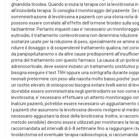
ghiandola tiroidea. Quando si inizia la terapia con la levotiroxina 
all'iniziodella terapia. Si consiglia il monitoraggio del paziente. 
somministrazione di levotiroxina a pazienti con una storia nota di 
possono essere correlate all'effetto dell'ormone tiroideo sulla sog
tachiaritmie. Pertanto inquesti casi e' necessario un monitoraggio 
eutiroidei, il trattamento conlevotiroxina non determina riduzione 
sostanze usate per la riduzione di peso, specialmente se amine simp
ridurre il dosaggio o di sospendereil trattamento qualora, nel cors
da panipopituitarismo o da altre cause predisponenti all'insufficie
prima del trattamento con questo farmaco. La causa di un ipotiroi
adrenocorticale, deve essere iniziato un trattamento sostitutivo per
bisogna eseguire il test TRH oppure una scintigrafia durante sopp
neonati pretermine con peso alla nascita molto basso,poiche' puo' 
un rischio elevato di osteoporosi bisogna evitare livelli sierici di l
dovrebbe essere somministrata negli ipertiroidismi se non come int
levotiroxina, e' necessario effettuare un attento monitoraggio compr
Inalcuni pazienti, potrebbe essere necessario un aggiustamento dell
I pazienti che assumono la levotiroxina devono rivolgersi al medico 
necessario aggiustare la dose della levotiroxina. Inoltre, si raccoman
metodo sensibile) devono essere utilizzati per monitorare la terap
raccomandata ad intervalli di 6-8 settimane fino a raggiungere i live
tiroidectomia ed eventuale terapia radioisotopica, si raccomanda i