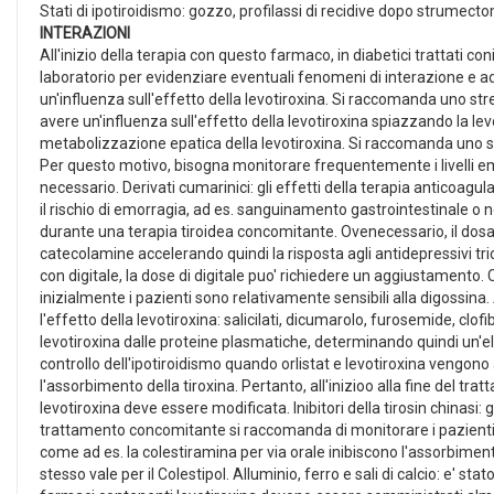
Stati di ipotiroidismo: gozzo, profilassi di recidive dopo strumectomi
INTERAZIONI
All'inizio della terapia con questo farmaco, in diabetici trattati c
laboratorio per evidenziare eventuali fenomeni di interazione e adat
un'influenza sull'effetto della levotiroxina. Si raccomanda uno str
avere un'influenza sull'effetto della levotiroxina spiazzando la l
metabolizzazione epatica della levotiroxina. Si raccomanda uno str
Per questo motivo, bisogna monitorare frequentemente i livelli emat
necessario. Derivati cumarinici: gli effetti della terapia anticoag
il rischio di emorragia, ad es. sanguinamento gastrointestinale o 
durante una terapia tiroidea concomitante. Ovenecessario, il dosagg
catecolamine accelerando quindi la risposta agli antidepressivi trici
con digitale, la dose di digitale puo' richiedere un aggiustamento.
inizialmente i pazienti sono relativamente sensibili alla digossina
l'effetto della levotiroxina: salicilati, dicumarolo, furosemide, clof
levotiroxina dalle proteine plasmatiche, determinando quindi un'elev
controllo dell'ipotiroidismo quando orlistat e levotiroxina vengono
l'assorbimento della tiroxina. Pertanto, all'inizioo alla fine del 
levotiroxina deve essere modificata. Inibitori della tirosin chinasi: gli
trattamento concomitante si raccomanda di monitorare i pazienti p
come ad es. la colestiramina per via orale inibiscono l'assorbimen
stesso vale per il Colestipol. Alluminio, ferro e sali di calcio: e' sta