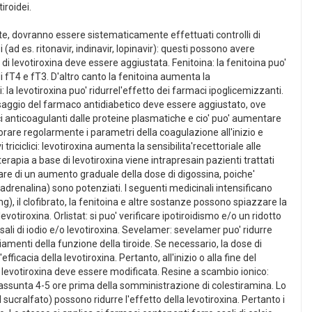
iroidei.
lante, dovranno essere sistematicamente effettuati controlli di
ad es. ritonavir, indinavir, lopinavir): questi possono avere
di levotiroxina deve essere aggiustata. Fenitoina: la fenitoina puo'
 fT4 e fT3. D'altro canto la fenitoina aumenta la
la levotiroxina puo' ridurrel'effetto dei farmaci ipoglicemizzanti.
 dosaggio del farmaco antidiabetico deve essere aggiustato, ove
ci anticoagulanti dalle proteine plasmatiche e cio' puo' aumentare
orare regolarmente i parametri della coagulazione all'inizio e
ciclici: levotiroxina aumenta la sensibilita'recettoriale alle
terapia a base di levotiroxina viene intrapresain pazienti trattati
itare di un aumento graduale della dose di digossina, poiche'
adrenalina) sono potenziati. I seguenti medicinali intensificano
 mg), il clofibrato, la fenitoina e altre sostanze possono spiazzare la
otiroxina. Orlistat: si puo' verificare ipotiroidismo e/o un ridotto
sali di iodio e/o levotiroxina. Sevelamer: sevelamer puo' ridurre
amenti della funzione della tiroide. Se necessario, la dose di
efficacia della levotiroxina. Pertanto, all'inizio o alla fine del
 levotiroxina deve essere modificata. Resine a scambio ionico:
e assunta 4-5 ore prima della somministrazione di colestiramina. Lo
 il sucralfato) possono ridurre l'effetto della levotiroxina. Pertanto i