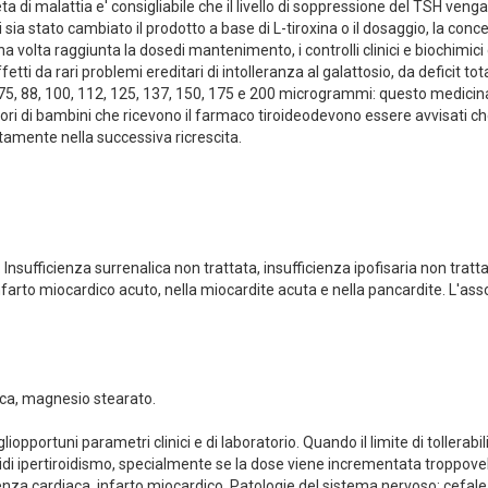
a di malattia e' consigliabile che il livello di soppressione del TSH venga
 cui sia stato cambiato il prodotto a base di L-tiroxina o il dosaggio, la
na volta raggiunta la dosedi mantenimento, i controlli clinici e biochimic
tti da rari problemi ereditari di intolleranza al galattosio, da deficit to
5, 88, 100, 112, 125, 137, 150, 175 e 200 microgrammi: questo medicin
ori di bambini che ricevono il farmaco tiroideodevono essere avvisati che 
litamente nella successiva ricrescita.
i. Insufficienza surrenalica non trattata, insufficienza ipofisaria non tratta
arto miocardico acuto, nella miocardite acuta e nella pancardite. L'asso
ica, magnesio stearato.
opportuni parametri clinici e di laboratorio. Quando il limite di tollerabi
idi ipertiroidismo, specialmente se la dose viene incrementata troppovelo
ienza cardiaca, infarto miocardico. Patologie del sistema nervoso: cefal