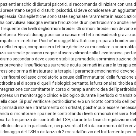
in pazienti arischio di disturbi psicotici, si raccomanda di iniziare con 
Se si presentano segni di disturbi psicotici, si deve considerare un aggius
epilessia. Crisiepilettiche sono state segnalate raramente in associazion
lia convulsiva. Bisogna evitare l'induzione di un ipertiroidismo anche li
frequente dei livelli degliormoni tiroidei. Gli ormoni tiroidei non devono
del peso. Elevati dosaggi possono causare effetti indesiderati gravi o add
atico mimetiche. Poiche' in soggettitrattati con preparati tiroidei sono 
o della terapia, comparissero febbre,debolezza muscolare o anormalita' de
nza surrenale possono reagire sfavorevolmente alla Levotiroxina; pertanto
dismo secondario deve essere stabilita primadella somministrazione della
 prevenire l'insufficienza surrenale acuta, primadi iniziare la terapia con
ressione prima di instaurare la terapia. I parametriemodinamici devono e
verificarsi collasso circolatorio a causa dell'immaturita' della funzion
evotiroxina al di sopra di quelli fisiologici; pertanto, lafunzionalita' tiro
egrazione concomitante in corso di terapia antitiroidea dell'ipertiroidis
eso un monitoraggio clinico e biologico durante il periodo di transizione 
a dose. Si puo' verificare ipotiroidismo e/o un ridotto controllo dell'ip
primadi iniziare il trattamento con orlistat, poiche' puo' essere necessa
da di monitorare il paziente controllando i livelli ormonali nel siero. Nell
ia. La frequenza dei controlli del TSH, durante la fase di regolazione de
lli desiderati. In particolare, nei pazienti affetti da carcinoma differenzi
l dosaggio del TSH a distanza di 2 mesi dall'inizio del trattamento per 