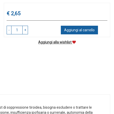
Prezzo
€ 2,65
-
+
Aggiungi al carrello
Aggiungi alla wishlist
st di soppressione tiroidea, bisogna escludere o trattare le
nsione, insufficienza ipofisaria o surrenale, autonomia della