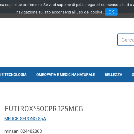
linea con le tue preferenze. Se vuoi saperne di più o negare il consenso a tutti 
LETTER
OK
navigazione sul sito acconsenti all'uso dei cookie .
Cerca
Prodotto
 E TECNOLOGIA
OMEOPATIA E MEDICINA NATURALE
BELLEZZA
S
EUTIROX*50CPR 125MCG
MERCK SERONO SpA
minsan: 024402063