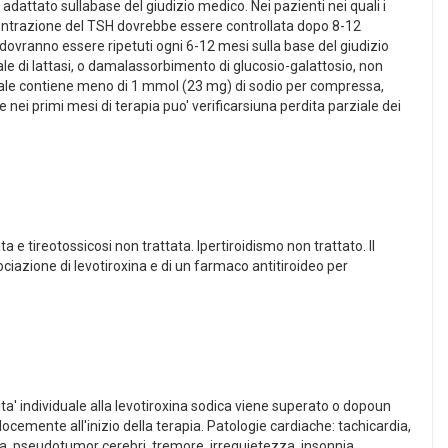
 adattato sullabase del giudizio medico. Nei pazienti nei quali i
 concentrazione del TSH dovrebbe essere controllata dopo 8-12
i dovranno essere ripetuti ogni 6-12 mesi sulla base del giudizio
tale di lattasi, o damalassorbimento di glucosio-galattosio, non
ale contiene meno di 1 mmol (23 mg) di sodio per compressa,
nei primi mesi di terapia puo' verificarsiuna perdita parziale dei
ta e tireotossicosi non trattata. Ipertiroidismo non trattato. Il
ciazione di levotiroxina e di un farmaco antitiroideo per
lita' individuale alla levotiroxina sodica viene superato o dopoun
cemente all'inizio della terapia. Patologie cardiache: tachicardia,
ea, pseudotumor cerebri, tremore, irrequietezza, insonnia,