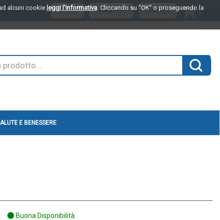
o ad alcuni cookie
leggi l'informativa
. Cliccando su "OK" o proseguendo la
ARTI
ACCEDI
REGISTRATI
WISHLIST
0
INSER
Cerca 
ALUTE E BENESSERE
Buona Disponibilità