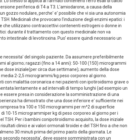
o stesso si applica ai farmaci contenenti ferro esali di calcio
versione periferica di T4 a T3. L'amiodarone, a causa della
di un gozzo nodulare, perche' e' possibile che vi sia una autonomia
i TSH. Medicinali che provocano l'induzione degli enzimi epatici: i
ne che utilizzano contraccettivi contenenti estrogeni o donne in
ci: durante il trattamento con questo medicinale non va
 intestinale di levotiroxina. Puo' essere quindi necessario un
 le necessita' del singolo paziente. Da assumere preferibilmente
mi al giorno; ragazzi (fino a 14 anni): 50-100 (150) microgrammi
me dose iniziale(per circa due settimane); aumento della dose
 in media 2-2,5 microgrammi/kg peso corporeo al giorno.
enti con malattia coronarica e nei pazienti con ipotiroidismo grave o
ntata lentamente e ad intervalli di tempo lunghi (ad esempio un
e essere presa in considerazione la somministrazione di una
perienza ha dimostrato che una dose inferiore e' sufficiente nei
 compresa tra 100 e 150 microgrammi per m^2 di superficie
e' di 10-15 microgrammiper kg di peso corporeo al giorno per i
el TSH. Per i bambini conipotiroidismo acquisito, la dose iniziale
ati clinici e ai valori ormonali tiroidei e del TSH fino a che non
 almeno 30 minuti prima del primo pasto della giornata. Le
so secondo necessita', deve essere somministrata con un