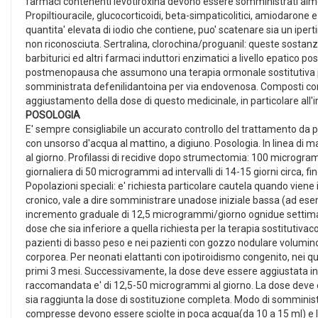
farmaci contenenti levotiroxina devono essere somministrati almen
Propiltiouracile, glucocorticoidi, beta-simpaticolitici, amiodarone
quantita' elevata di iodio che contiene, puo' scatenare sia un ipert
non riconosciuta. Sertralina, clorochina/proguanil: queste sostanze 
barbiturici ed altri farmaci induttori enzimatici a livello epatico
postmenopausa che assumono una terapia ormonale sostitutiva pos
somministrata defenilidantoina per via endovenosa. Composti conte
aggiustamento della dose di questo medicinale, in particolare all'ini
POSOLOGIA
E' sempre consigliabile un accurato controllo del trattamento da 
con unsorso d'acqua al mattino, a digiuno. Posologia. In linea di
al giorno. Profilassi di recidive dopo strumectomia: 100 microgra
giornaliera di 50 microgrammi ad intervalli di 14-15 giorni circa
Popolazioni speciali: e' richiesta particolare cautela quando viene 
cronico, vale a dire somministrare unadose iniziale bassa (ad e
incremento graduale di 12,5 microgrammi/giorno ognidue settiman
dose che sia inferiore a quella richiesta per la terapia sostituti
pazienti di basso peso e nei pazienti con gozzo nodulare volumi
corporea. Per neonati elattanti con ipotiroidismo congenito, nei q
primi 3 mesi. Successivamente, la dose deve essere aggiustata indivi
raccomandata e' di 12,5-50 microgrammi al giorno. La dose deve ess
sia raggiunta la dose di sostituzione completa. Modo di somministr
compresse devono essere sciolte in poca acqua(da 10 a 15 ml) e 