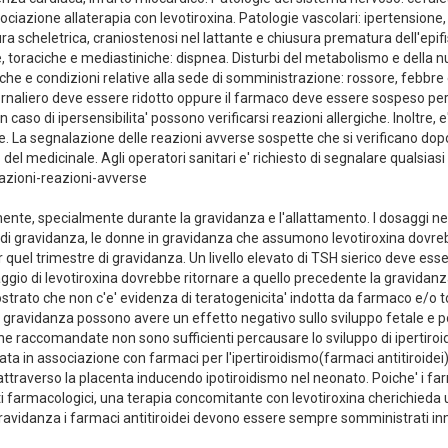
ociazione allaterapia con levotiroxina. Patologie vascolari: ipertension
 scheletrica, craniostenosi nel lattante e chiusura prematura dell'epifi
 toraciche e mediastiniche: dispnea. Disturbi del metabolismo e della nut
he e condizioni relative alla sede di somministrazione: rossore, febbre e
o giornaliero deve essere ridotto oppure il farmaco deve essere sospeso pe
n caso di ipersensibilita' possono verificarsi reazioni allergiche. Inoltre
 La segnalazione delle reazioni avverse sospette che si verificano dopo
el medicinale. Agli operatori sanitari e' richiesto di segnalare qualsias
lazioni-reazioni-avverse
emente, specialmente durante la gravidanza e l'allattamento. I dosaggi
 di gravidanza, le donne in gravidanza che assumono levotiroxina dovrebb
 per quel trimestre di gravidanza. Un livello elevato di TSH sierico deve es
 dosaggio di levotiroxina dovrebbe ritornare a quello precedente la gravid
trato che non c'e' evidenza di teratogenicita' indotta da farmaco e/o tos
 gravidanza possono avere un effetto negativo sullo sviluppo fetale e po
che raccomandate non sono sufficienti percausare lo sviluppo di ipertiro
a in associazione con farmaci per l'ipertiroidismo(farmaci antitiroidei),
ttraverso la placenta inducendo ipotiroidismo nel neonato. Poiche' i far
fetti farmacologici, una terapia concomitante con levotiroxina cherichied
 gravidanza i farmaci antitiroidei devono essere sempre somministrati i