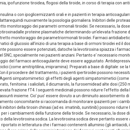
a, ipofunzione tiroidea, flogosi della tiroide, in corso di terapia con antit
oninsulina o con ipoglicemizzanti orali e in pazienti in terapia anticoagu
tarequindi nuovamente la posologia giornaliera. Inibitori delle proteasi (
etto monitoraggio dei parametri ormonali tiroidei. Se necessario, la dose 
evotiroxinadalle proteine plasmatiche determinando un'elevata frazione di
etto monitoraggio dei parametriormonali tiroidei. Farmaci antidiabetici: 
ici di glucosio all'inizio di una terapia a base di ormoni tiroidei ed il
ulante possono essere potenziati, datoche la levotiroxina spiazza i farma
nel SNC, specialmente nei pazienti anziani. Pertanto e' necessario monit
io del farmaco anticoagulante deve essere aggiustato. Antidepressivi tri
clici (come amitriptilina, imipramina). Preparati a base di digitale: se la 
 Con il procedere del trattamento, i pazienti ipertiroidei possono necess
. Agenti simpatomimetici: gli effetti degli agenti simpatomimetici (come 
ibrato, fenitoina: i salicilati, il dicumarolo, la furosemidead alte dosi (250
ata frazione fT4. I seguenti medicinali possono ridurre l'effetto della lev
 assunti insieme. Cio' puo' essere dovuto a un diminuito assorbimento di 
trattamento concomitante si raccomanda di monitorare ipazienti per i cambi
 inibitori della tirosin chinasi (ad es. imatinib, sunitinib) possono ridurre l'
er i cambiamenti della funzione della tiroide. Se necessario, la dose di
to della levotiroxina sodica. La levotiroxina sodica deve pertanto esser
to riportato in letteratura che i farmaci contenenti alluminio (gli antiacidi,