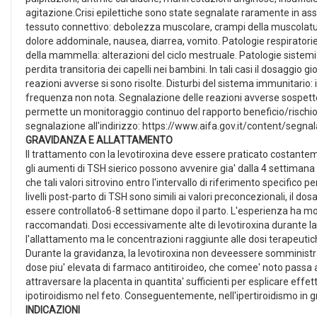
agitazione.Crisi epilettiche sono state segnalate raramente in ass
tessuto connettivo: debolezza muscolare, crampi della muscolatura
dolore addominale, nausea, diarrea, vomito. Patologie respiratorie,
della mammella: alterazioni del ciclo mestruale. Patologie sistemic
perdita transitoria dei capelli nei bambini. In tali casi il dosaggi
reazioni avverse si sono risolte. Disturbi del sistema immunitario: i
frequenza non nota. Segnalazione delle reazioni avverse sospette.
permette un monitoraggio continuo del rapporto beneficio/rischio d
segnalazione all'indirizzo: https://www.aifa.gov.it/content/segna
GRAVIDANZA E ALLATTAMENTO
Il trattamento con la levotiroxina deve essere praticato costant
gli aumenti di TSH sierico possono avvenire gia' dalla 4 settimana
che tali valori sitrovino entro l'intervallo di riferimento specifico
livelli post-parto di TSH sono simili ai valori preconcezionali, il
essere controllato6-8 settimane dopo il parto. L'esperienza ha mos
raccomandati. Dosi eccessivamente alte di levotiroxina durante la
l'allattamento ma le concentrazioni raggiunte alle dosi terapeuti
Durante la gravidanza, la levotiroxina non deveessere somministrat
dose piu' elevata di farmaco antitiroideo, che comee' noto passa a
attraversare la placenta in quantita' sufficienti per esplicare ef
ipotiroidismo nel feto. Conseguentemente, nell'ipertiroidismo in
INDICAZIONI